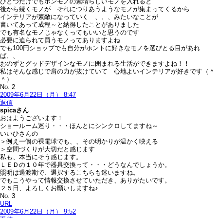
ひとつだけでもホンモノの素晴らしいモノを入れると
後から続くモノが それにつりあうようなモノが集まってくるから
インテリアが素敵になっていく 、、、みたいなことが
書いてあって成程～と納得したことがありました
でも有名なモノじゃなくってもいいと思うのです
必要に迫られて買うモノってありますよね
でも100円ショップでも自分がホントに好きなモノを選びとる目があれ
ば、、
おのずとグッドデザインなモノに囲まれる生活ができますよね！！
私はそんな感じで肩の力が抜けていて 心地よいインテリアが好きです（＾
＾）
No. 2
2009年6月22日（月） 8:47
返信
spica
さん
おはようございます！
ショールーム巡り・・・ほんとにシンクロしてますね～
いいひさんの
＞例え一個の裸電球でも、、その明かりが温かく映える
＞空間づくりが大切だと感じます
私も、本当にそう感じます。
ＬＥＤの１０年で器具交換って・・・どうなんでしょうか。
照明は過渡期で、選択するこちらも迷いますね。
でもこうやって情報交換させていただき、ありがたいです。
２５日、よろしくお願いしますね♪
No. 3
URL
2009年6月22日（月） 9:52