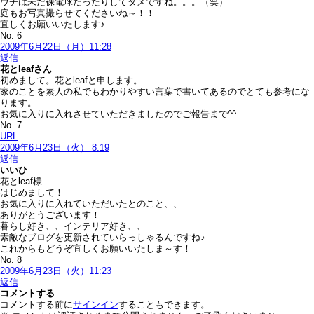
ウチは未だ裸電球だったりしてダメですね。。。（笑）
庭もお写真撮らせてくださいね～！！
宜しくお願いいたします♪
No. 6
2009年6月22日（月）11:28
返信
花とleaf
さん
初めまして。花とleafと申します。
家のことを素人の私でもわかりやすい言葉で書いてあるのでとても参考にな
ります。
お気に入りに入れさせていただきましたのでご報告まで^^
No. 7
URL
2009年6月23日（火） 8:19
返信
いいひ
花とleaf様
はじめまして！
お気に入りに入れていただいたとのこと、、
ありがとうございます！
暮らし好き、、インテリア好き、、
素敵なブログを更新されていらっしゃるんですね♪
これからもどうぞ宜しくお願いいたしま～す！
No. 8
2009年6月23日（火）11:23
返信
コメントする
コメントする前に
サインイン
することもできます。