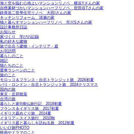
海と空を臨む心地よいマンションリノベ＿横浜Yさんの家
自然素材づかいマンションハーフリノベ＿世田谷Tさんの家
鉄骨造二世帯住宅リノベ＿大田Iさんの家
キッチンリフォーム＿清瀬の家
猫と暮らすマンションハーフリノベ＿市川Sさんの家
設計事務所日誌
お知らせ
家づくり 学びの記録
私の好きな建物
旅で出合う建物・インテリア・庭
お宅訪問
暮らしのこと
雑記
猫たちのこと
愛車ラシーンのこと
旅のこと
モロッコ＆フランス・台北トランジット旅＿2026初夏
パリ・ロンドン・台北トランジット旅＿2024クリスマス
国内の旅
東京・近郊散策
台湾の旅
暮らしと家®南仏旅行記＿2018初夏
フランス＆イギリス旅＿2017初夏
イギリス庭めぐり旅＿2014夏
イタリア～スイス旅行 2010秋
イギリス庭と暮らしを訪ねる旅＿2012初夏
いいひ旅PHOTO
映画やドラマのこと