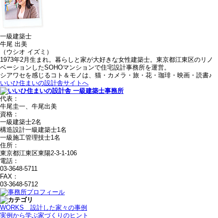
一級建築士
牛尾 出美
（ウシオ イズミ）
1973年2月生まれ。暮らしと家が大好きな女性建築士。東京都江東区のリノ
ベーションしたSOHOマンションで住宅設計事務所を運営。
シアワセを感じるコト＆モノは、猫・カメラ・旅・花・珈琲・映画・読書♪
いいひ住まいの設計舎サイトへ
代表：
牛尾圭一、牛尾出美
資格：
一級建築士2名
構造設計一級建築士1名
一級施工管理技士1名
住所：
東京都江東区東陽2-3-1-106
電話：
03-3648-5711
FAX：
03-3648-5712
WORKS＿設計した家々の事例
実例から学ぶ家づくりのヒント