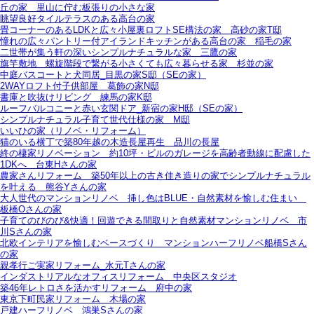
丘の家＿里山に佇む板張りの小さな家
眺望良好タイルテラスのある高台の家
畳コーナーのあるLDKと広々小屋裏ロフトSE構法の家＿高砂の家T邸
憧れの広々パントリー付アイランドキッチンがある高台の家＿稲毛の家
二世帯が集う軒の深いシンプルナチュラルな家＿三鷹の家
旗竿敷地＿螺旋階段で繋がる小さくても広々暮らせる家＿杉並の家
中庭バスコートと犬同居_目黒の家S邸（SEの家）
2WAYロフト付子供部屋＿葛飾の家N邸
書庫と吹抜けリビング 練馬の家K邸
ルーフバルコニーと赤い玄関ドア_新宿の家H邸（SEの家）
シンプルナチュラル子育て世代仕様の家 M邸
いいひの家（リノベ・リフォーム）
猫のいる横丁で築80年越の木造長屋再生＿品川の長屋
終の棲家リノベーション＿約10坪・ビルのガレージを高齢者動線に配慮した
1DKへ＿台東Hさんの家
農家さんリフォーム＿築50年以上の古き佳き造りの家でシンプルナチュラル
を叶える＿熊谷Yさんの家
大人世代のマンションリノベ＿挿し色はBLUE・自然素材を愉しむ住まい＿
板橋Oさんの家
子育てのびのび&快適！回遊できる間取りと自然素材マンションリノベ＿市
川Sさんの家
北欧インテリアを愉しむベースづくり＿マンションハーフリノベ船橋Sさん
の家
親孝行ご実家リフォーム_水元Tさんの家
インダストリアルなオフィスリフォーム＿中央区スタジオ
築46年レトロさを活かすリフォーム＿府中の家
東京下町民家リフォーム＿木場の家
戸建ハーフリノベ＿鴻巣Sさんの家