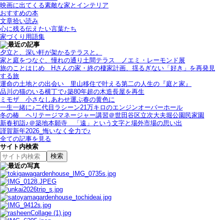
映画に出てくる素敵な家とインテリア
おすすめの本
文章拾い読み
心に残る伝えたい言葉たち
家づくり用語集
夕立と、深い軒が架かるテラスと。
家と庭をつなぐ、憧れの通り土間テラス＿ノエミ・レーモンド展
旅のことはじめ＿Hさんの家・終の棲家計画、揺るぎない「好き」を再発見
する旅
運命の土地との出会い＿里山移住で叶える第二の人生の『庭と家』
品川の猫のいる横丁で♪築80年超の木造長屋を再生
ミモザ＿小さなしあわせ運ぶ春の黄色に
一生一緒に♪二代目ラシーン21万キロのエンジンオーバーホール
冬の椿＿ヘリテージマネージャー講習＠世田谷区立次大夫堀公園民家園
新春初詣♪＠築地本願寺＿「遠」という文字と場外市場の思い出
謹賀新年2026_悔いなく全力で♪
全ての記事を見る
サイト内検索