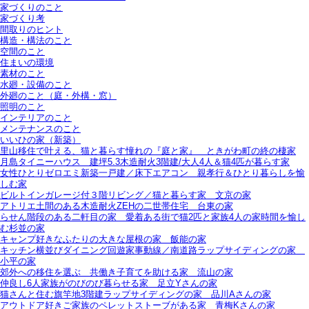
家づくりのこと
家づくり考
間取りのヒント
構造・構法のこと
空間のこと
住まいの環境
素材のこと
水廻・設備のこと
外廻のこと（庭・外構・窓）
照明のこと
インテリアのこと
メンテナンスのこと
いいひの家（新築）
里山移住で叶える、猫と暮らす憧れの『庭と家』＿ときがわ町の終の棲家
月島タイニーハウス＿建坪5.3木造耐火3階建/大人4人＆猫4匹が暮らす家
女性ひとりゼロエミ新築一戸建／床下エアコン＿親孝行＆ひとり暮らしを愉
しむ家
ビルトインガレージ付３階リビング／猫と暮らす家＿文京の家
アトリエ土間のある木造耐火ZEHの二世帯住宅＿台東の家
らせん階段のある二軒目の家＿愛着ある街で猫2匹と家族4人の家時間を愉し
む杉並の家
キャンプ好きなふたりの大きな屋根の家＿飯能の家
キッチン横並びダイニング回遊家事動線／南道路ラップサイディングの家＿
小平の家
郊外への移住を選ぶ＿共働き子育てを助ける家＿流山の家
仲良し6人家族がのびのび暮らせる家＿足立Yさんの家
猫さんと住む旗竿地3階建ラップサイディングの家＿品川Aさんの家
アウトドア好きご家族のペレットストーブがある家＿青梅Kさんの家