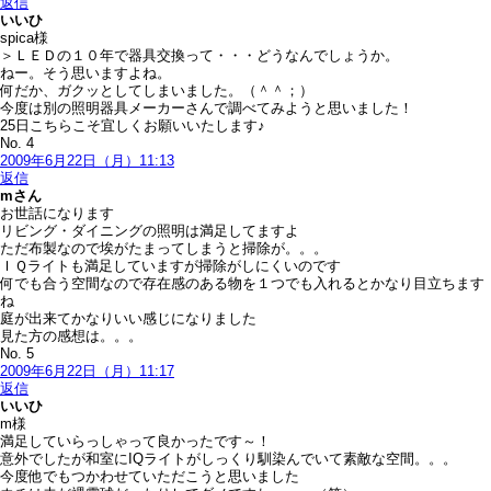
返信
いいひ
spica様
＞ＬＥＤの１０年で器具交換って・・・どうなんでしょうか。
ねー。そう思いますよね。
何だか、ガクッとしてしまいました。（＾＾；）
今度は別の照明器具メーカーさんで調べてみようと思いました！
25日こちらこそ宜しくお願いいたします♪
No. 4
2009年6月22日（月）11:13
返信
m
さん
お世話になります
リビング・ダイニングの照明は満足してますよ
ただ布製なので埃がたまってしまうと掃除が。。。
ＩＱライトも満足していますが掃除がしにくいのです
何でも合う空間なので存在感のある物を１つでも入れるとかなり目立ちます
ね
庭が出来てかなりいい感じになりました
見た方の感想は。。。
No. 5
2009年6月22日（月）11:17
返信
いいひ
m様
満足していらっしゃって良かったです～！
意外でしたが和室にIQライトがしっくり馴染んでいて素敵な空間。。。
今度他でもつかわせていただこうと思いました