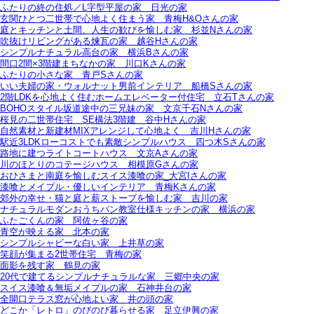
ふたりの終の住処／L字型平屋の家＿日光の家
玄関ひとつ二世帯で心地よく住まう家＿青梅H&Oさんの家
庭とキッチンと土間、人生の歓びを愉しむ家＿杉並Nさんの家
吹抜けリビングがある煉瓦の家＿越谷Hさんの家
シンプルナチュラル高台の家＿横浜Bさんの家
間口2間×3階建まちなかの家＿川口Kさんの家
ふたりの小さな家＿青戸Sさんの家
いい夫婦の家・ウォルナット男前インテリア＿船橋Sさんの家
2階LDKを心地よく住むホームエレベーター付住宅＿立石Tさんの家
BOHOスタイル坂道途中の三兄妹の家＿文京千石Nさんの家
桜見の二世帯住宅＿SE構法3階建＿谷中Hさんの家
自然素材と新建材MIXアレンジして心地よく＿吉川Hさんの家
駅近3LDKローコストでも素敵シンプルハウス＿四つ木Sさんの家
路地に建つライトコートハウス＿文京Aさんの家
川のほとりのコテージハウス＿相模原Gさんの家
おひさまと南庭を愉しむスイス漆喰の家_大宮Iさんの家
漆喰とメイプル・優しいインテリア＿青梅Kさんの家
郊外の幸せ・猫と庭と薪ストーブを愉しむ家＿吉川の家
ナチュラルモダンおうちパン教室仕様キッチンの家＿横浜の家
ふたごくんの家＿阿佐ヶ谷の家
青空が映える家＿北本の家
シンプルシャビーな白い家＿上井草の家
笑顔が集まる2世帯住宅＿青梅の家
面影を残す家＿鶴見の家
20代で建てるシンプルナチュラルな家＿三郷中央の家
スイス漆喰＆無垢メイプルの家＿石神井台の家
全開口テラス窓が心地よい家＿井の頭の家
どこか「レトロ」のびのび暮らせる家＿足立伊興の家