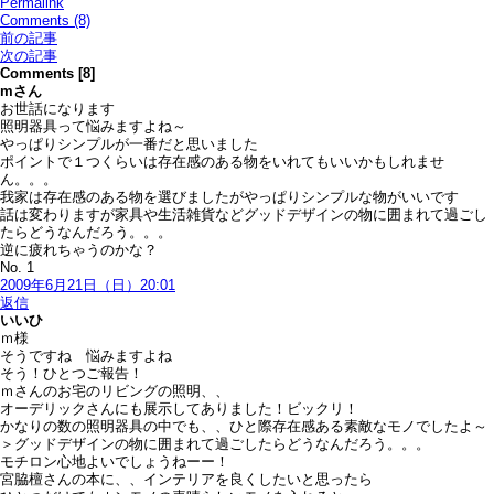
Permalink
Comments (8)
前の記事
次の記事
Comments [8]
m
さん
お世話になります
照明器具って悩みますよね～
やっぱりシンプルが一番だと思いました
ポイントで１つくらいは存在感のある物をいれてもいいかもしれませ
ん。。。
我家は存在感のある物を選びましたがやっぱりシンプルな物がいいです
話は変わりますが家具や生活雑貨などグッドデザインの物に囲まれて過ごし
たらどうなんだろう。。。
逆に疲れちゃうのかな？
No. 1
2009年6月21日（日）20:01
返信
いいひ
ｍ様
そうですね 悩みますよね
そう！ひとつご報告！
ｍさんのお宅のリビングの照明、、
オーデリックさんにも展示してありました！ビックリ！
かなりの数の照明器具の中でも、、ひと際存在感ある素敵なモノでしたよ～
＞グッドデザインの物に囲まれて過ごしたらどうなんだろう。。。
モチロン心地よいでしょうねーー！
宮脇檀さんの本に、、インテリアを良くしたいと思ったら