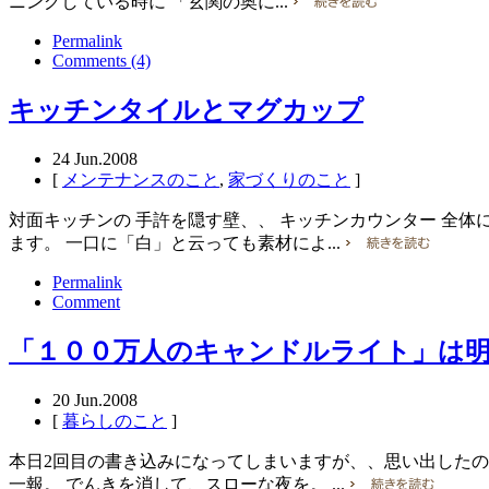
ニングしている時に 「玄関の奥に...
Permalink
Comments (4)
キッチンタイルとマグカップ
24
Jun.2008
[
メンテナンスのこと
,
家づくりのこと
]
対面キッチンの 手許を隠す壁、、 キッチンカウンター 全体に
ます。 一口に「白」と云っても素材によ...
Permalink
Comment
「１００万人のキャンドルライト」は
20
Jun.2008
[
暮らしのこと
]
本日2回目の書き込みになってしまいますが、、思い出したの
一報。 でんきを消して、スローな夜を。 ...