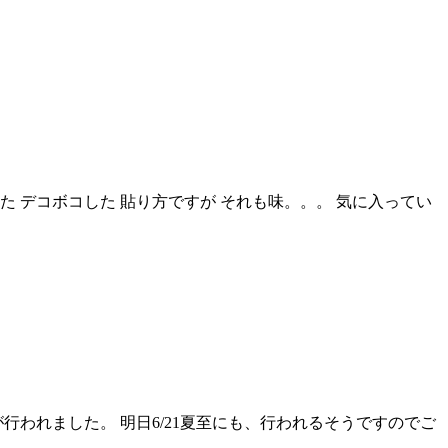
た デコボコした 貼り方ですが それも味。。。 気に入ってい
われました。 明日6/21夏至にも、行われるそうですのでご