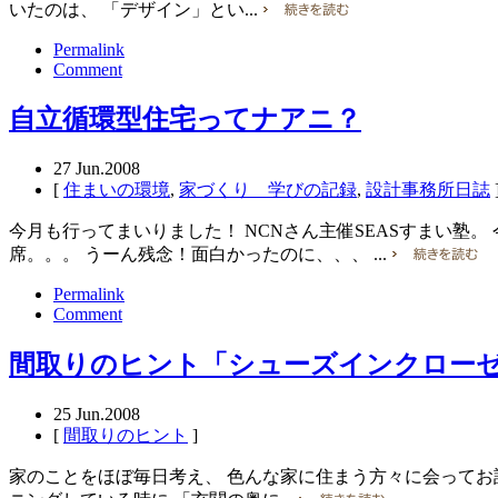
いたのは、 「デザイン」とい...
Permalink
Comment
自立循環型住宅ってナアニ？
27
Jun.2008
[
住まいの環境
,
家づくり 学びの記録
,
設計事務所日誌
今月も行ってまいりました！ NCNさん主催SEASすまい塾
席。。。 うーん残念！面白かったのに、、、 ...
Permalink
Comment
間取りのヒント「シューズインクロー
25
Jun.2008
[
間取りのヒント
]
家のことをほぼ毎日考え、 色んな家に住まう方々に会ってお話す