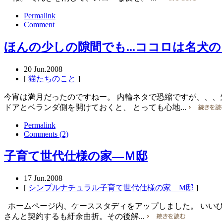
Permalink
Comment
ほんの少しの隙間でも...ココロは名犬の
20
Jun.2008
[
猫たちのこと
]
今宵は満月だったのですねー。 内輪ネタで恐縮ですが、、、
ドアとベランダ側を開けておくと、 とっても心地...
Permalink
Comments (2)
子育て世代仕様の家―Ｍ邸
17
Jun.2008
[
シンプルナチュラル子育て世代仕様の家 M邸
]
ホームページ内、ケーススタディをアップしました。 いいひ
さんと契約するも紆余曲折。その後解...