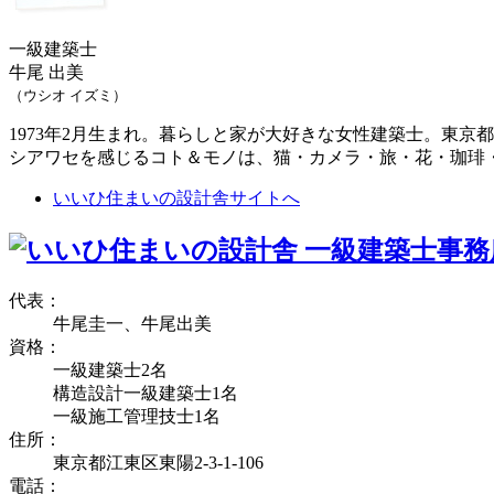
一級建築士
牛尾 出美
（ウシオ イズミ）
1973年2月生まれ。暮らしと家が大好きな女性建築士。東京
シアワセを感じるコト＆モノは、猫・カメラ・旅・花・珈琲
いいひ住まいの設計舎サイトへ
代表：
牛尾圭一、牛尾出美
資格：
一級建築士2名
構造設計一級建築士1名
一級施工管理技士1名
住所：
東京都江東区東陽2-3-1-106
電話：