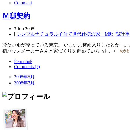
Comment
Ｍ邸契約
3
Jun.2008
[
シンプルナチュラル子育て世代仕様の家 M邸
,
設計事
冷たい雨が降っている東京。 いよいよ梅雨入りしたとか。。
初ハウスメーカーさんと家づくりを進めていらっし...
Permalink
Comments (2)
2008年5月
2008年7月