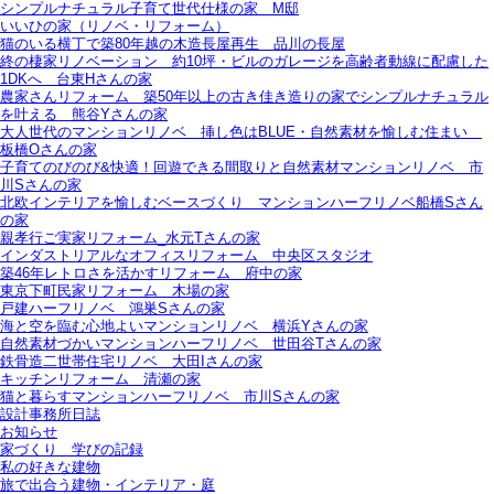
シンプルナチュラル子育て世代仕様の家 M邸
いいひの家（リノベ・リフォーム）
猫のいる横丁で築80年越の木造長屋再生＿品川の長屋
終の棲家リノベーション＿約10坪・ビルのガレージを高齢者動線に配慮した
1DKへ＿台東Hさんの家
農家さんリフォーム＿築50年以上の古き佳き造りの家でシンプルナチュラル
を叶える＿熊谷Yさんの家
大人世代のマンションリノベ＿挿し色はBLUE・自然素材を愉しむ住まい＿
板橋Oさんの家
子育てのびのび&快適！回遊できる間取りと自然素材マンションリノベ＿市
川Sさんの家
北欧インテリアを愉しむベースづくり＿マンションハーフリノベ船橋Sさん
の家
親孝行ご実家リフォーム_水元Tさんの家
インダストリアルなオフィスリフォーム＿中央区スタジオ
築46年レトロさを活かすリフォーム＿府中の家
東京下町民家リフォーム＿木場の家
戸建ハーフリノベ＿鴻巣Sさんの家
海と空を臨む心地よいマンションリノベ＿横浜Yさんの家
自然素材づかいマンションハーフリノベ＿世田谷Tさんの家
鉄骨造二世帯住宅リノベ＿大田Iさんの家
キッチンリフォーム＿清瀬の家
猫と暮らすマンションハーフリノベ＿市川Sさんの家
設計事務所日誌
お知らせ
家づくり 学びの記録
私の好きな建物
旅で出合う建物・インテリア・庭