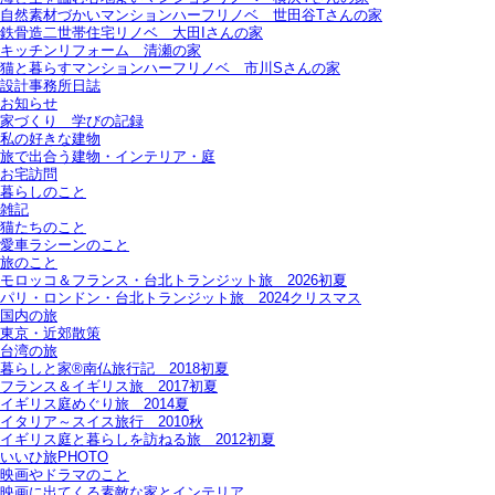
自然素材づかいマンションハーフリノベ＿世田谷Tさんの家
鉄骨造二世帯住宅リノベ＿大田Iさんの家
キッチンリフォーム＿清瀬の家
猫と暮らすマンションハーフリノベ＿市川Sさんの家
設計事務所日誌
お知らせ
家づくり 学びの記録
私の好きな建物
旅で出合う建物・インテリア・庭
お宅訪問
暮らしのこと
雑記
猫たちのこと
愛車ラシーンのこと
旅のこと
モロッコ＆フランス・台北トランジット旅＿2026初夏
パリ・ロンドン・台北トランジット旅＿2024クリスマス
国内の旅
東京・近郊散策
台湾の旅
暮らしと家®南仏旅行記＿2018初夏
フランス＆イギリス旅＿2017初夏
イギリス庭めぐり旅＿2014夏
イタリア～スイス旅行 2010秋
イギリス庭と暮らしを訪ねる旅＿2012初夏
いいひ旅PHOTO
映画やドラマのこと
映画に出てくる素敵な家とインテリア