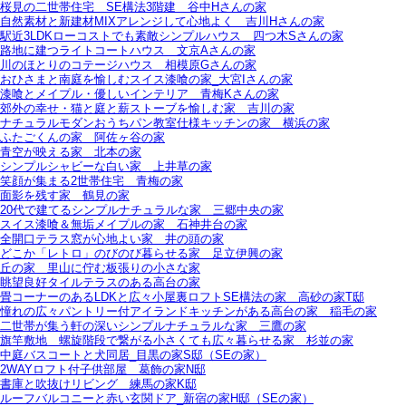
桜見の二世帯住宅＿SE構法3階建＿谷中Hさんの家
自然素材と新建材MIXアレンジして心地よく＿吉川Hさんの家
駅近3LDKローコストでも素敵シンプルハウス＿四つ木Sさんの家
路地に建つライトコートハウス＿文京Aさんの家
川のほとりのコテージハウス＿相模原Gさんの家
おひさまと南庭を愉しむスイス漆喰の家_大宮Iさんの家
漆喰とメイプル・優しいインテリア＿青梅Kさんの家
郊外の幸せ・猫と庭と薪ストーブを愉しむ家＿吉川の家
ナチュラルモダンおうちパン教室仕様キッチンの家＿横浜の家
ふたごくんの家＿阿佐ヶ谷の家
青空が映える家＿北本の家
シンプルシャビーな白い家＿上井草の家
笑顔が集まる2世帯住宅＿青梅の家
面影を残す家＿鶴見の家
20代で建てるシンプルナチュラルな家＿三郷中央の家
スイス漆喰＆無垢メイプルの家＿石神井台の家
全開口テラス窓が心地よい家＿井の頭の家
どこか「レトロ」のびのび暮らせる家＿足立伊興の家
丘の家＿里山に佇む板張りの小さな家
眺望良好タイルテラスのある高台の家
畳コーナーのあるLDKと広々小屋裏ロフトSE構法の家＿高砂の家T邸
憧れの広々パントリー付アイランドキッチンがある高台の家＿稲毛の家
二世帯が集う軒の深いシンプルナチュラルな家＿三鷹の家
旗竿敷地＿螺旋階段で繋がる小さくても広々暮らせる家＿杉並の家
中庭バスコートと犬同居_目黒の家S邸（SEの家）
2WAYロフト付子供部屋＿葛飾の家N邸
書庫と吹抜けリビング 練馬の家K邸
ルーフバルコニーと赤い玄関ドア_新宿の家H邸（SEの家）