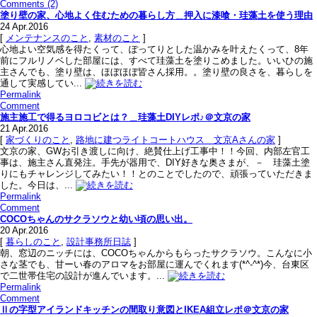
Comments (2)
塗り壁の家、心地よく住むための暮らし方＿押入に漆喰・珪藻土を使う理由
24
Apr.2016
[
メンテナンスのこと
,
素材のこと
]
心地よい空気感を得たくって、ぽってりとした温かみを叶えたくって、8年
前にフルリノベした部屋には、すべて珪藻土を塗りこめました。いいひの施
主さんでも、塗り壁は、ほぼほぼ皆さん採用。。塗り壁の良さを、暮らしを
通して実感してい...
Permalink
Comment
施主施工で得るヨロコビとは？＿珪藻土DIYレポ♪＠文京の家
21
Apr.2016
[
家づくりのこと
,
路地に建つライトコートハウス＿文京Aさんの家
]
文京の家、GWお引き渡しに向け、絶賛仕上げ工事中！！今回、内部左官工
事は、施主さん直発注。手先が器用で、DIY好きな奥さまが、－ 珪藻土塗
りにもチャレンジしてみたい！！とのことでしたので、頑張っていただきま
した。今日は、...
Permalink
Comment
COCOちゃんのサクラソウと幼い頃の思い出。
20
Apr.2016
[
暮らしのこと
,
設計事務所日誌
]
朝、窓辺のニッチには、COCOちゃんからもらったサクラソウ。こんなに小
さな茎でも、甘ーい春のアロマをお部屋に運んでくれます(*^-^*)今、台東区
で二世帯住宅の設計が進んでいます。...
Permalink
Comment
Ⅱの字型アイランドキッチンの間取り意図とIKEA組立レポ＠文京の家