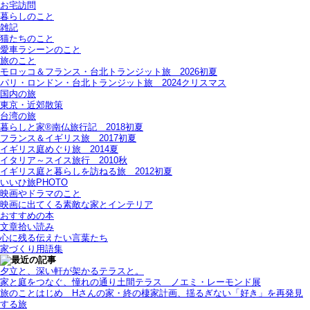
お宅訪問
暮らしのこと
雑記
猫たちのこと
愛車ラシーンのこと
旅のこと
モロッコ＆フランス・台北トランジット旅＿2026初夏
パリ・ロンドン・台北トランジット旅＿2024クリスマス
国内の旅
東京・近郊散策
台湾の旅
暮らしと家®南仏旅行記＿2018初夏
フランス＆イギリス旅＿2017初夏
イギリス庭めぐり旅＿2014夏
イタリア～スイス旅行 2010秋
イギリス庭と暮らしを訪ねる旅＿2012初夏
いいひ旅PHOTO
映画やドラマのこと
映画に出てくる素敵な家とインテリア
おすすめの本
文章拾い読み
心に残る伝えたい言葉たち
家づくり用語集
夕立と、深い軒が架かるテラスと。
家と庭をつなぐ、憧れの通り土間テラス＿ノエミ・レーモンド展
旅のことはじめ＿Hさんの家・終の棲家計画、揺るぎない「好き」を再発見
する旅