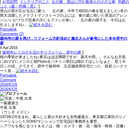
[
お宅訪問
,
インテリアのこと
,
丘の家＿里山に佇む板張りの小さな家
,
外廻の
こと（庭・外構・窓）
]
里山の景が広がる丘に建つ、、丘の家。今年で4回目の春を迎えました♪冬の
間大活躍したクラフトマンストーブの上には、春の庭に咲いた草花のアレン
ジ♪いいひブログ読者の方にもファンが多い、、丘の家の様子を、今日はお
伝えしますね♪...
Permalink
Comments (2)
築46年の家を再び...リフォーム方針決めと施主さんが参考にした本＠府中の
家
4
Apr.2016
[
築46年レトロさを活かすリフォーム＿府中の家
]
桜の季節が来ましたね♪東京はほぼ満開ですが、曇天や雨。。そんなお天気
にめげずにメジロと桜Photoをパチリ☆明日は晴れてほしいなぁと、思う今
日この頃。さてさて、府中で築46年...元店舗併用住宅だった、鉄筋コンクリ
ート造...
Permalink
Comment
2016年3月
2016年5月
一級建築士
牛尾 出美
（ウシオ イズミ）
1973年2月生まれ。暮らしと家が大好きな女性建築士。東京都江東区のリノ
ベーションしたSOHOマンションで住宅設計事務所を運営。
シアワセを感じるコト＆モノは、猫・カメラ・旅・花・珈琲・映画・読書♪