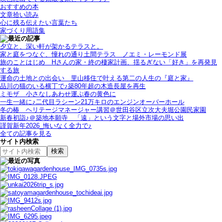
おすすめの本
文章拾い読み
心に残る伝えたい言葉たち
家づくり用語集
夕立と、深い軒が架かるテラスと。
家と庭をつなぐ、憧れの通り土間テラス＿ノエミ・レーモンド展
旅のことはじめ＿Hさんの家・終の棲家計画、揺るぎない「好き」を再発見
する旅
運命の土地との出会い＿里山移住で叶える第二の人生の『庭と家』
品川の猫のいる横丁で♪築80年超の木造長屋を再生
ミモザ＿小さなしあわせ運ぶ春の黄色に
一生一緒に♪二代目ラシーン21万キロのエンジンオーバーホール
冬の椿＿ヘリテージマネージャー講習＠世田谷区立次大夫堀公園民家園
新春初詣♪＠築地本願寺＿「遠」という文字と場外市場の思い出
謹賀新年2026_悔いなく全力で♪
全ての記事を見る
サイト内検索