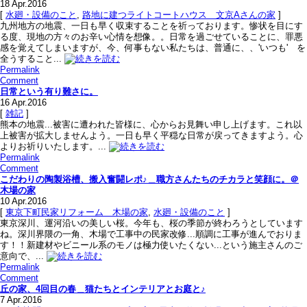
18
Apr.2016
[
水廻・設備のこと
,
路地に建つライトコートハウス＿文京Aさんの家
]
九州地方の地震、一日も早く収束することを祈っております。惨状を目にす
る度、現地の方々のお辛い心情を想像。。日常を過ごせていることに、罪悪
感を覚えてしまいますが、今、何事もない私たちは、普通に、、'いつも' を
全うすること...
Permalink
Comment
日常という有り難さに。
16
Apr.2016
[
雑記
]
熊本の地震...被害に遭われた皆様に、心からお見舞い申し上げます。これ以
上被害が拡大しませんよう。一日も早く平穏な日常が戻ってきますよう。心
よりお祈りいたします。...
Permalink
Comment
こだわりの陶製浴槽、搬入奮闘レポ♪＿職方さんたちのチカラと笑顔に。＠
木場の家
10
Apr.2016
[
東京下町民家リフォーム＿木場の家
,
水廻・設備のこと
]
東京深川、運河沿いの美しい桜。今年も、桜の季節が終わろうとしています
ね。深川界隈の一角、木場で工事中の民家改修...順調に工事が進んでおりま
す！！新建材やビニール系のモノは極力使いたくない...という施主さんのご
意向で、...
Permalink
Comment
丘の家、4回目の春＿猫たちとインテリアとお庭と♪
7
Apr.2016