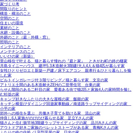
家づくり考
間取りのヒント
構造・構法のこと
空間のこと
住まいの環境
素材のこと
水廻・設備のこと
外廻のこと（庭・外構・窓）
照明のこと
インテリアのこと
メンテナンスのこと
いいひの家（新築）
里山移住で叶える、猫と暮らす憧れの『庭と家』＿ときがわ町の終の棲家
月島タイニーハウス＿建坪5.3木造耐火3階建/大人4人＆猫4匹が暮らす家
女性ひとりゼロエミ新築一戸建／床下エアコン＿親孝行＆ひとり暮らしを愉
しむ家
ビルトインガレージ付３階リビング／猫と暮らす家＿文京の家
アトリエ土間のある木造耐火ZEHの二世帯住宅＿台東の家
らせん階段のある二軒目の家＿愛着ある街で猫2匹と家族4人の家時間を愉し
む杉並の家
キャンプ好きなふたりの大きな屋根の家＿飯能の家
キッチン横並びダイニング回遊家事動線／南道路ラップサイディングの家＿
小平の家
郊外への移住を選ぶ＿共働き子育てを助ける家＿流山の家
仲良し6人家族がのびのび暮らせる家＿足立Yさんの家
猫さんと住む旗竿地3階建ラップサイディングの家＿品川Aさんの家
アウトドア好きご家族のペレットストーブがある家＿青梅Kさんの家
ふたりの終の住処／L字型平屋の家＿日光の家