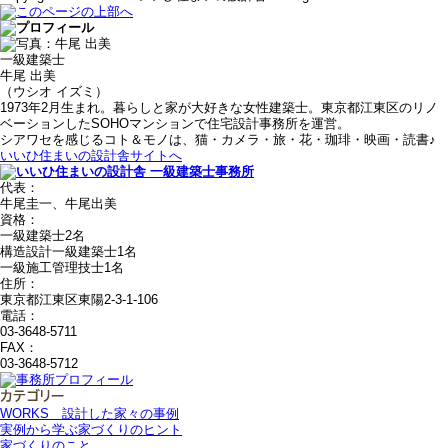
一級建築士
牛尾 出美
（ウシオ イズミ）
1973年2月生まれ。暮らしと家が大好きな女性建築士。東京都江東区のリノ
ベーションしたSOHOマンションで住宅設計事務所を運営。
シアワセを感じるコト＆モノは、猫・カメラ・旅・花・珈琲・映画・読書♪
いいひ住まいの設計舎サイトへ
代表：
牛尾圭一、牛尾出美
資格：
一級建築士2名
構造設計一級建築士1名
一級施工管理技士1名
住所：
東京都江東区東陽2-3-1-106
電話：
03-3648-5711
FAX：
03-3648-5712
WORKS＿設計した家々の事例
実例から学ぶ家づくりのヒント
家づくりのこと