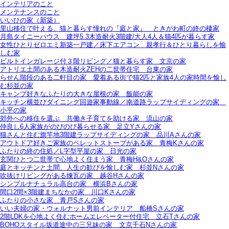
インテリアのこと
メンテナンスのこと
いいひの家（新築）
里山移住で叶える、猫と暮らす憧れの『庭と家』＿ときがわ町の終の棲家
月島タイニーハウス＿建坪5.3木造耐火3階建/大人4人＆猫4匹が暮らす家
女性ひとりゼロエミ新築一戸建／床下エアコン＿親孝行＆ひとり暮らしを愉
しむ家
ビルトインガレージ付３階リビング／猫と暮らす家＿文京の家
アトリエ土間のある木造耐火ZEHの二世帯住宅＿台東の家
らせん階段のある二軒目の家＿愛着ある街で猫2匹と家族4人の家時間を愉し
む杉並の家
キャンプ好きなふたりの大きな屋根の家＿飯能の家
キッチン横並びダイニング回遊家事動線／南道路ラップサイディングの家＿
小平の家
郊外への移住を選ぶ＿共働き子育てを助ける家＿流山の家
仲良し6人家族がのびのび暮らせる家＿足立Yさんの家
猫さんと住む旗竿地3階建ラップサイディングの家＿品川Aさんの家
アウトドア好きご家族のペレットストーブがある家＿青梅Kさんの家
ふたりの終の住処／L字型平屋の家＿日光の家
玄関ひとつ二世帯で心地よく住まう家＿青梅H&Oさんの家
庭とキッチンと土間、人生の歓びを愉しむ家＿杉並Nさんの家
吹抜けリビングがある煉瓦の家＿越谷Hさんの家
シンプルナチュラル高台の家＿横浜Bさんの家
間口2間×3階建まちなかの家＿川口Kさんの家
ふたりの小さな家＿青戸Sさんの家
いい夫婦の家・ウォルナット男前インテリア＿船橋Sさんの家
2階LDKを心地よく住むホームエレベーター付住宅＿立石Tさんの家
BOHOスタイル坂道途中の三兄妹の家＿文京千石Nさんの家