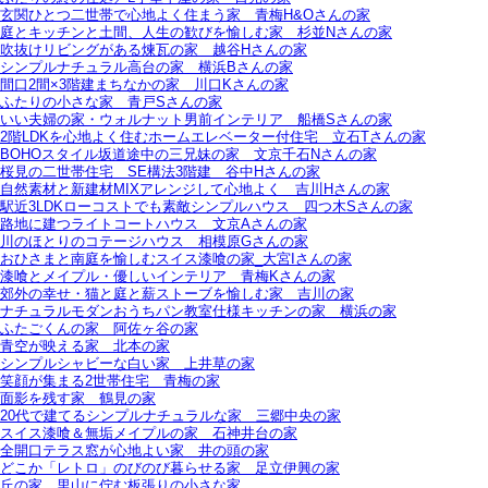
玄関ひとつ二世帯で心地よく住まう家＿青梅H&Oさんの家
庭とキッチンと土間、人生の歓びを愉しむ家＿杉並Nさんの家
吹抜けリビングがある煉瓦の家＿越谷Hさんの家
シンプルナチュラル高台の家＿横浜Bさんの家
間口2間×3階建まちなかの家＿川口Kさんの家
ふたりの小さな家＿青戸Sさんの家
いい夫婦の家・ウォルナット男前インテリア＿船橋Sさんの家
2階LDKを心地よく住むホームエレベーター付住宅＿立石Tさんの家
BOHOスタイル坂道途中の三兄妹の家＿文京千石Nさんの家
桜見の二世帯住宅＿SE構法3階建＿谷中Hさんの家
自然素材と新建材MIXアレンジして心地よく＿吉川Hさんの家
駅近3LDKローコストでも素敵シンプルハウス＿四つ木Sさんの家
路地に建つライトコートハウス＿文京Aさんの家
川のほとりのコテージハウス＿相模原Gさんの家
おひさまと南庭を愉しむスイス漆喰の家_大宮Iさんの家
漆喰とメイプル・優しいインテリア＿青梅Kさんの家
郊外の幸せ・猫と庭と薪ストーブを愉しむ家＿吉川の家
ナチュラルモダンおうちパン教室仕様キッチンの家＿横浜の家
ふたごくんの家＿阿佐ヶ谷の家
青空が映える家＿北本の家
シンプルシャビーな白い家＿上井草の家
笑顔が集まる2世帯住宅＿青梅の家
面影を残す家＿鶴見の家
20代で建てるシンプルナチュラルな家＿三郷中央の家
スイス漆喰＆無垢メイプルの家＿石神井台の家
全開口テラス窓が心地よい家＿井の頭の家
どこか「レトロ」のびのび暮らせる家＿足立伊興の家
丘の家＿里山に佇む板張りの小さな家