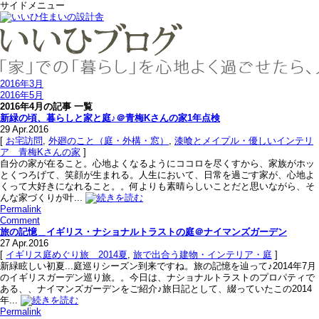
サイドメニュー
2016年3月
2016年5月
2016年4月の記事 一覧
新緑の頃、暮らしと家と庭♪＠青梅Kさんの家1年点検
29
Apr.2016
[
お宅訪問
,
外廻のこと（庭・外構・窓）
,
漆喰とメイプル・優しいインテリ
ア＿青梅Kさんの家
]
自分の家が在ること。心地よくなるようにココロを尽くすから、家族がホッ
とくつろげて、笑顔が生まれる。人生において、日常を過ごす家が、心地よ
くって大好きになれること。。何よりも素晴らしいことだと思いながら、そ
んな家づくりが叶...
Permalink
Comment
旅の記憶＿イギリス・ナショナルトラストの庭＠ナイマンズガーデン
27
Apr.2016
[
イギリス庭めぐり旅＿2014夏
,
旅で出合う建物・インテリア・庭
]
新緑眩しい初夏...庭巡りシーズン到来ですね。旅の記憶を辿って♪2014年7月
のイギリスガーデン巡り旅。。今日は、ナショナルトラストのプロパティで
ある、、ナイマンズガーデンをご紹介♪旅日記として、綴っていたこの2014
年...
Permalink