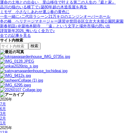
運命の土地との出会い＿里山移住で叶える第二の人生の『庭と家』
品川の猫のいる横丁で♪築80年超の木造長屋を再生
ミモザ＿小さなしあわせ運ぶ春の黄色に
一生一緒に♪二代目ラシーン21万キロのエンジンオーバーホール
冬の椿＿ヘリテージマネージャー講習＠世田谷区立次大夫堀公園民家園
新春初詣♪＠築地本願寺＿「遠」という文字と場外市場の思い出
謹賀新年2026_悔いなく全力で♪
全ての記事を見る
サイト内検索
2026年
7月
6月
3月
2月
1月
2025年
12月