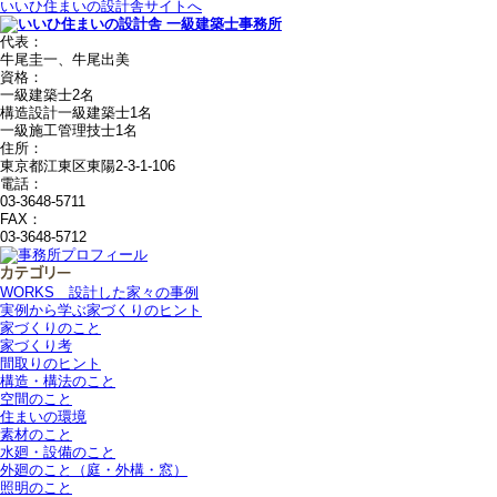
いいひ住まいの設計舎サイトへ
代表：
牛尾圭一、牛尾出美
資格：
一級建築士2名
構造設計一級建築士1名
一級施工管理技士1名
住所：
東京都江東区東陽2-3-1-106
電話：
03-3648-5711
FAX：
03-3648-5712
WORKS＿設計した家々の事例
実例から学ぶ家づくりのヒント
家づくりのこと
家づくり考
間取りのヒント
構造・構法のこと
空間のこと
住まいの環境
素材のこと
水廻・設備のこと
外廻のこと（庭・外構・窓）
照明のこと