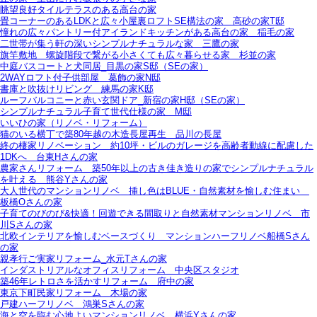
眺望良好タイルテラスのある高台の家
畳コーナーのあるLDKと広々小屋裏ロフトSE構法の家＿高砂の家T邸
憧れの広々パントリー付アイランドキッチンがある高台の家＿稲毛の家
二世帯が集う軒の深いシンプルナチュラルな家＿三鷹の家
旗竿敷地＿螺旋階段で繋がる小さくても広々暮らせる家＿杉並の家
中庭バスコートと犬同居_目黒の家S邸（SEの家）
2WAYロフト付子供部屋＿葛飾の家N邸
書庫と吹抜けリビング 練馬の家K邸
ルーフバルコニーと赤い玄関ドア_新宿の家H邸（SEの家）
シンプルナチュラル子育て世代仕様の家 M邸
いいひの家（リノベ・リフォーム）
猫のいる横丁で築80年越の木造長屋再生＿品川の長屋
終の棲家リノベーション＿約10坪・ビルのガレージを高齢者動線に配慮した
1DKへ＿台東Hさんの家
農家さんリフォーム＿築50年以上の古き佳き造りの家でシンプルナチュラル
を叶える＿熊谷Yさんの家
大人世代のマンションリノベ＿挿し色はBLUE・自然素材を愉しむ住まい＿
板橋Oさんの家
子育てのびのび&快適！回遊できる間取りと自然素材マンションリノベ＿市
川Sさんの家
北欧インテリアを愉しむベースづくり＿マンションハーフリノベ船橋Sさん
の家
親孝行ご実家リフォーム_水元Tさんの家
インダストリアルなオフィスリフォーム＿中央区スタジオ
築46年レトロさを活かすリフォーム＿府中の家
東京下町民家リフォーム＿木場の家
戸建ハーフリノベ＿鴻巣Sさんの家
海と空を臨む心地よいマンションリノベ＿横浜Yさんの家