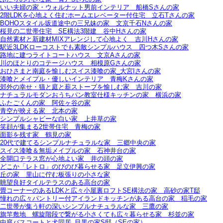
いい夫婦の家・ウォルナット男前インテリア＿船橋Sさんの家
2階LDKを心地よく住むホームエレベーター付住宅＿立石Tさんの家
BOHOスタイル坂道途中の三兄妹の家＿文京千石Nさんの家
桜見の二世帯住宅＿SE構法3階建＿谷中Hさんの家
自然素材と新建材MIXアレンジして心地よく＿吉川Hさんの家
駅近3LDKローコストでも素敵シンプルハウス＿四つ木Sさんの家
路地に建つライトコートハウス＿文京Aさんの家
川のほとりのコテージハウス＿相模原Gさんの家
おひさまと南庭を愉しむスイス漆喰の家_大宮Iさんの家
漆喰とメイプル・優しいインテリア＿青梅Kさんの家
郊外の幸せ・猫と庭と薪ストーブを愉しむ家＿吉川の家
ナチュラルモダンおうちパン教室仕様キッチンの家＿横浜の家
ふたごくんの家＿阿佐ヶ谷の家
青空が映える家＿北本の家
シンプルシャビーな白い家＿上井草の家
笑顔が集まる2世帯住宅＿青梅の家
面影を残す家＿鶴見の家
20代で建てるシンプルナチュラルな家＿三郷中央の家
スイス漆喰＆無垢メイプルの家＿石神井台の家
全開口テラス窓が心地よい家＿井の頭の家
どこか「レトロ」のびのび暮らせる家＿足立伊興の家
丘の家＿里山に佇む板張りの小さな家
眺望良好タイルテラスのある高台の家
畳コーナーのあるLDKと広々小屋裏ロフトSE構法の家＿高砂の家T邸
憧れの広々パントリー付アイランドキッチンがある高台の家＿稲毛の家
二世帯が集う軒の深いシンプルナチュラルな家＿三鷹の家
旗竿敷地＿螺旋階段で繋がる小さくても広々暮らせる家＿杉並の家
中庭バスコートと犬同居_目黒の家S邸（SEの家）