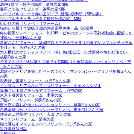
2WAYロフト付子供部屋＿葛飾の家N邸
書庫と吹抜けリビング 練馬の家K邸
ルーフバルコニーと赤い玄関ドア_新宿の家H邸（SEの家）
シンプルナチュラル子育て世代仕様の家 M邸
いいひの家（リノベ・リフォーム）
猫のいる横丁で築80年越の木造長屋再生＿品川の長屋
終の棲家リノベーション＿約10坪・ビルのガレージを高齢者動線に配慮した
1DKへ＿台東Hさんの家
農家さんリフォーム＿築50年以上の古き佳き造りの家でシンプルナチュラル
を叶える＿熊谷Yさんの家
大人世代のマンションリノベ＿挿し色はBLUE・自然素材を愉しむ住まい＿
板橋Oさんの家
子育てのびのび&快適！回遊できる間取りと自然素材マンションリノベ＿市
川Sさんの家
北欧インテリアを愉しむベースづくり＿マンションハーフリノベ船橋Sさん
の家
親孝行ご実家リフォーム_水元Tさんの家
インダストリアルなオフィスリフォーム＿中央区スタジオ
築46年レトロさを活かすリフォーム＿府中の家
東京下町民家リフォーム＿木場の家
戸建ハーフリノベ＿鴻巣Sさんの家
海と空を臨む心地よいマンションリノベ＿横浜Yさんの家
自然素材づかいマンションハーフリノベ＿世田谷Tさんの家
鉄骨造二世帯住宅リノベ＿大田Iさんの家
キッチンリフォーム＿清瀬の家
猫と暮らすマンションハーフリノベ＿市川Sさんの家
設計事務所日誌
お知らせ