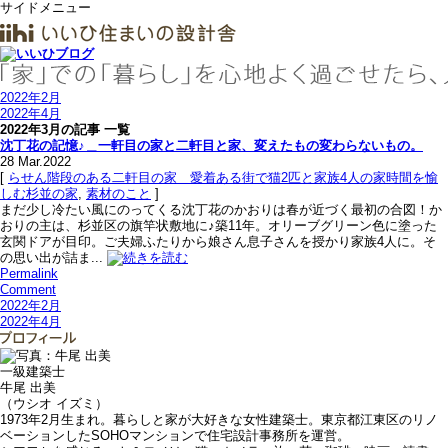
サイドメニュー
2022年2月
2022年4月
2022年3月の記事 一覧
沈丁花の記憶♪＿一軒目の家と二軒目と家、変えたもの変わらないもの。
28
Mar.2022
[
らせん階段のある二軒目の家＿愛着ある街で猫2匹と家族4人の家時間を愉
しむ杉並の家
,
素材のこと
]
まだ少し冷たい風にのってくる沈丁花のかおりは春が近づく最初の合図！か
おりの主は、杉並区の旗竿状敷地に♪築11年。オリーブグリーン色に塗った
玄関ドアが目印。ご夫婦ふたりから娘さん息子さんを授かり家族4人に。そ
の思い出が詰ま...
Permalink
Comment
2022年2月
2022年4月
一級建築士
牛尾 出美
（ウシオ イズミ）
1973年2月生まれ。暮らしと家が大好きな女性建築士。東京都江東区のリノ
ベーションしたSOHOマンションで住宅設計事務所を運営。