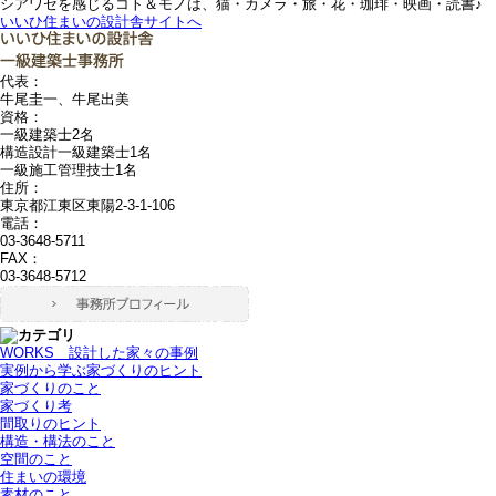
シアワセを感じるコト＆モノは、猫・カメラ・旅・花・珈琲・映画・読書♪
いいひ住まいの設計舎サイトへ
代表：
牛尾圭一、牛尾出美
資格：
一級建築士2名
構造設計一級建築士1名
一級施工管理技士1名
住所：
東京都江東区東陽2-3-1-106
電話：
03-3648-5711
FAX：
03-3648-5712
WORKS＿設計した家々の事例
実例から学ぶ家づくりのヒント
家づくりのこと
家づくり考
間取りのヒント
構造・構法のこと
空間のこと
住まいの環境
素材のこと