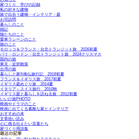
家づくり 学びの記録
私の好きな建物
旅で出合う建物・インテリア・庭
お宅訪問
暮らしのこと
雑記
猫たちのこと
愛車ラシーンのこと
旅のこと
モロッコ＆フランス・台北トランジット旅＿2026初夏
パリ・ロンドン・台北トランジット旅＿2024クリスマス
国内の旅
東京・近郊散策
台湾の旅
暮らしと家®南仏旅行記＿2018初夏
フランス＆イギリス旅＿2017初夏
イギリス庭めぐり旅＿2014夏
イタリア～スイス旅行 2010秋
イギリス庭と暮らしを訪ねる旅＿2012初夏
いいひ旅PHOTO
映画やドラマのこと
映画に出てくる素敵な家とインテリア
おすすめの本
文章拾い読み
心に残る伝えたい言葉たち
家づくり用語集