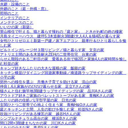
水廻・設備のこと
外廻のこと（庭・外構・窓）
照明のこと
インテリアのこと
メンテナンスのこと
いいひの家（新築）
里山移住で叶える、猫と暮らす憧れの『庭と家』＿ときがわ町の終の棲家
月島タイニーハウス＿建坪5.3木造耐火3階建/大人4人＆猫4匹が暮らす家
女性ひとりゼロエミ新築一戸建／床下エアコン＿親孝行＆ひとり暮らしを愉
しむ家
ビルトインガレージ付３階リビング／猫と暮らす家＿文京の家
アトリエ土間のある木造耐火ZEHの二世帯住宅＿台東の家
らせん階段のある二軒目の家＿愛着ある街で猫2匹と家族4人の家時間を愉し
む杉並の家
キャンプ好きなふたりの大きな屋根の家＿飯能の家
キッチン横並びダイニング回遊家事動線／南道路ラップサイディングの家＿
小平の家
郊外への移住を選ぶ＿共働き子育てを助ける家＿流山の家
仲良し6人家族がのびのび暮らせる家＿足立Yさんの家
猫さんと住む旗竿地3階建ラップサイディングの家＿品川Aさんの家
アウトドア好きご家族のペレットストーブがある家＿青梅Kさんの家
ふたりの終の住処／L字型平屋の家＿日光の家
玄関ひとつ二世帯で心地よく住まう家＿青梅H&Oさんの家
庭とキッチンと土間、人生の歓びを愉しむ家＿杉並Nさんの家
吹抜けリビングがある煉瓦の家＿越谷Hさんの家
シンプルナチュラル高台の家＿横浜Bさんの家
間口2間×3階建まちなかの家＿川口Kさんの家
ふたりの小さな家＿青戸Sさんの家