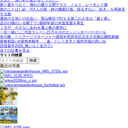
夕立と、深い軒が架かるテラスと。
家と庭をつなぐ、憧れの通り土間テラス＿ノエミ・レーモンド展
旅のことはじめ＿Hさんの家・終の棲家計画、揺るぎない「好き」を再発見
する旅
運命の土地との出会い＿里山移住で叶える第二の人生の『庭と家』
品川の猫のいる横丁で♪築80年超の木造長屋を再生
ミモザ＿小さなしあわせ運ぶ春の黄色に
一生一緒に♪二代目ラシーン21万キロのエンジンオーバーホール
冬の椿＿ヘリテージマネージャー講習＠世田谷区立次大夫堀公園民家園
新春初詣♪＠築地本願寺＿「遠」という文字と場外市場の思い出
謹賀新年2026_悔いなく全力で♪
全ての記事を見る
サイト内検索