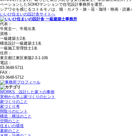
ベーションしたSOHOマンションで住宅設計事務所を運営。
シアワセを感じるコト＆モノは、猫・カメラ・旅・花・珈琲・映画・読書♪
いいひ住まいの設計舎サイトへ
代表：
牛尾圭一、牛尾出美
資格：
一級建築士2名
構造設計一級建築士1名
一級施工管理技士1名
住所：
東京都江東区東陽2-3-1-106
電話：
03-3648-5711
FAX：
03-3648-5712
WORKS＿設計した家々の事例
実例から学ぶ家づくりのヒント
家づくりのこと
家づくり考
間取りのヒント
構造・構法のこと
空間のこと
住まいの環境
素材のこと
水廻・設備のこと