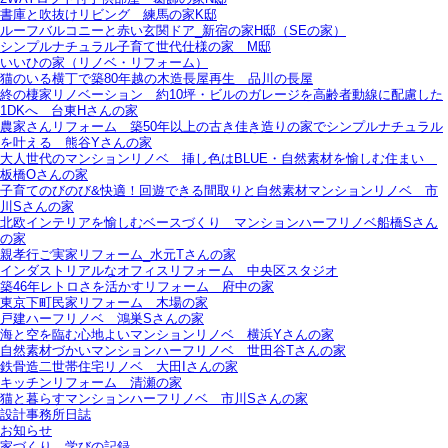
書庫と吹抜けリビング 練馬の家K邸
ルーフバルコニーと赤い玄関ドア_新宿の家H邸（SEの家）
シンプルナチュラル子育て世代仕様の家 M邸
いいひの家（リノベ・リフォーム）
猫のいる横丁で築80年越の木造長屋再生＿品川の長屋
終の棲家リノベーション＿約10坪・ビルのガレージを高齢者動線に配慮した
1DKへ＿台東Hさんの家
農家さんリフォーム＿築50年以上の古き佳き造りの家でシンプルナチュラル
を叶える＿熊谷Yさんの家
大人世代のマンションリノベ＿挿し色はBLUE・自然素材を愉しむ住まい＿
板橋Oさんの家
子育てのびのび&快適！回遊できる間取りと自然素材マンションリノベ＿市
川Sさんの家
北欧インテリアを愉しむベースづくり＿マンションハーフリノベ船橋Sさん
の家
親孝行ご実家リフォーム_水元Tさんの家
インダストリアルなオフィスリフォーム＿中央区スタジオ
築46年レトロさを活かすリフォーム＿府中の家
東京下町民家リフォーム＿木場の家
戸建ハーフリノベ＿鴻巣Sさんの家
海と空を臨む心地よいマンションリノベ＿横浜Yさんの家
自然素材づかいマンションハーフリノベ＿世田谷Tさんの家
鉄骨造二世帯住宅リノベ＿大田Iさんの家
キッチンリフォーム＿清瀬の家
猫と暮らすマンションハーフリノベ＿市川Sさんの家
設計事務所日誌
お知らせ
家づくり 学びの記録