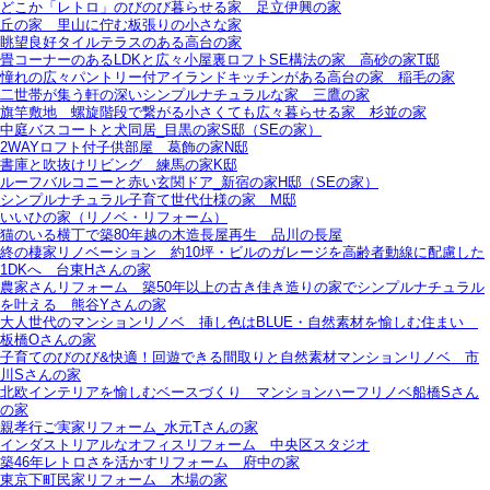
どこか「レトロ」のびのび暮らせる家＿足立伊興の家
丘の家＿里山に佇む板張りの小さな家
眺望良好タイルテラスのある高台の家
畳コーナーのあるLDKと広々小屋裏ロフトSE構法の家＿高砂の家T邸
憧れの広々パントリー付アイランドキッチンがある高台の家＿稲毛の家
二世帯が集う軒の深いシンプルナチュラルな家＿三鷹の家
旗竿敷地＿螺旋階段で繋がる小さくても広々暮らせる家＿杉並の家
中庭バスコートと犬同居_目黒の家S邸（SEの家）
2WAYロフト付子供部屋＿葛飾の家N邸
書庫と吹抜けリビング 練馬の家K邸
ルーフバルコニーと赤い玄関ドア_新宿の家H邸（SEの家）
シンプルナチュラル子育て世代仕様の家 M邸
いいひの家（リノベ・リフォーム）
猫のいる横丁で築80年越の木造長屋再生＿品川の長屋
終の棲家リノベーション＿約10坪・ビルのガレージを高齢者動線に配慮した
1DKへ＿台東Hさんの家
農家さんリフォーム＿築50年以上の古き佳き造りの家でシンプルナチュラル
を叶える＿熊谷Yさんの家
大人世代のマンションリノベ＿挿し色はBLUE・自然素材を愉しむ住まい＿
板橋Oさんの家
子育てのびのび&快適！回遊できる間取りと自然素材マンションリノベ＿市
川Sさんの家
北欧インテリアを愉しむベースづくり＿マンションハーフリノベ船橋Sさん
の家
親孝行ご実家リフォーム_水元Tさんの家
インダストリアルなオフィスリフォーム＿中央区スタジオ
築46年レトロさを活かすリフォーム＿府中の家
東京下町民家リフォーム＿木場の家