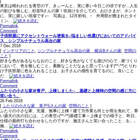
]
東京は晴れわたる青空の下、きぃーんと、実に寒い今日この頃ですが...人生
の歓びを愉しむ...杉並Nさんの家！吹抜けを介しての、おひさまが、ホント
に、実に嬉しい現場です♪↑ 写真は、12月初旬、↑ 外周部が囲まれたタイ
ミン...
Permalink
Comment
子供部屋にアクセントウォール塗装を♪悩ましい色選びにおいてのアドバイ
ス＿シンプルナチュラル高台の家
7
Dec.2018
[
インテリアのこと
,
シンプルナチュラル高台の家＿横浜Bさんの家
,
空間の
こと
]
好きな色があるならなおのこと...好きな色がなくても遊びの心で...家づくり
において、色を愉しむこと。素敵なことだなぁと思っています(*^-^*)とりわ
け子供部屋に色を入れることは、お子さんの感性を育てるのに、良いこと
だ...
Permalink
Comment
ふたりの小さな家＠青戸、上棟しました♪＿基礎と上棟時の空間の感じ方に
笑い合う。
26
Feb.2018
[
ふたりの小さな家＿青戸Sさんの家
,
空間のこと
]
ふたりの小さな家、先週、無事に上棟！建て方作業も何とか雨を免れて、寒
い曇天の次の日には、この青空♪(*^-^*)基礎工事～上棟までの様子と、昨日、
仕様の最終打ち合わせをしたのですが、施主さんと笑い合ったこと...を。。
施...
Permalink
Comment