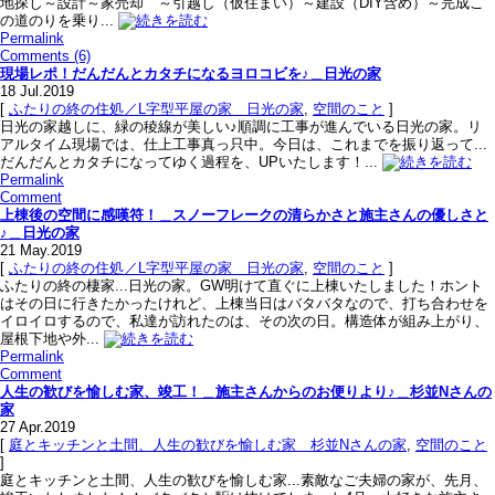
地探し～設計～家売却 ～引越し（仮住まい）～建設（DIY含め）～完成こ
の道のりを乗り...
Permalink
Comments (6)
現場レポ！だんだんとカタチになるヨロコビを♪＿日光の家
18
Jul.2019
[
ふたりの終の住処／L字型平屋の家＿日光の家
,
空間のこと
]
日光の家越しに、緑の稜線が美しい♪順調に工事が進んでいる日光の家。リ
アルタイム現場では、仕上工事真っ只中。今日は、これまでを振り返って...
だんだんとカタチになってゆく過程を、UPいたします！...
Permalink
Comment
上棟後の空間に感嘆符！＿スノーフレークの清らかさと施主さんの優しさと
♪＿日光の家
21
May.2019
[
ふたりの終の住処／L字型平屋の家＿日光の家
,
空間のこと
]
ふたりの終の棲家...日光の家。GW明けて直ぐに上棟いたしました！ホント
はその日に行きたかったけれど、上棟当日はバタバタなので、打ち合わせを
イロイロするので、私達が訪れたのは、その次の日。構造体が組み上がり、
屋根下地や外...
Permalink
Comment
人生の歓びを愉しむ家、竣工！＿施主さんからのお便りより♪＿杉並Nさんの
家
27
Apr.2019
[
庭とキッチンと土間、人生の歓びを愉しむ家＿杉並Nさんの家
,
空間のこと
]
庭とキッチンと土間、人生の歓びを愉しむ家...素敵なご夫婦の家が、先月、