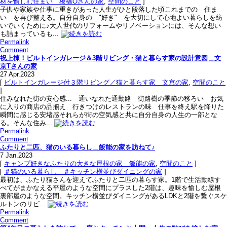
材を愉しむ住まい＿板橋Oさんの家
,
空間のこと
]
子供や家族や仕事に重きがあった人生がひと段落した頃これまでの 住ま
い を再び整える。自分自身の "好き" を大切にして心地よい暮らしを紡
いでいくために♪大人世代のリフォームやリノベーションには、そんな想い
も詰まっているも...
Permalink
Comment
祝上棟！ビルトインガレージ＆3階リビング・猫と暮らす家の設計意図＿文
京Tさんの家
27
Apr.2023
[
ビルトインガレージ付３階リビング／猫と暮らす家＿文京の家
,
空間のこと
]
住みなれた街の安心感... 通いなれた通勤路 街路樹の季節の移ろい お気
に入りの商店の品揃え 行きつけのレストランの味 仕事を終え駅を降りた
瞬間に感じる安堵感それらが街の空気感と共に自分自身の人生の一部とな
る。そんな住み...
Permalink
Comment
ふたりと二匹、猫のいる暮らし＿飯能の家を訪ねて♪
7
Jan.2023
[
キャンプ好きなふたりの大きな屋根の家＿飯能の家
,
空間のこと
]
[
＃猫のいる暮らし ＃キッチン横並びダイニングの家
]
最初は、ふたり猫さんを迎えてふたりと二匹の暮らす家。1階で生活動線す
べてがまかなえる平屋のような空間にプラスした2階は、趣味を愉しむ屋根
裏部屋のような空間。キッチン横並びダイニングがあるLDKと2階を繋ぐスケ
ルトンのリビ...
Permalink
Comment