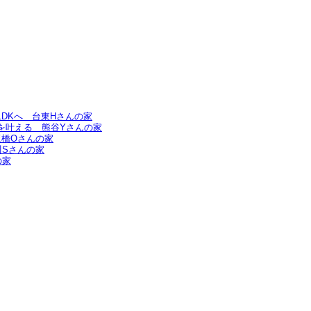
DKへ＿台東Hさんの家
を叶える＿熊谷Yさんの家
板橋Oさんの家
Sさんの家
の家