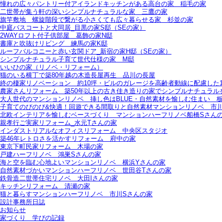
憧れの広々パントリー付アイランドキッチンがある高台の家＿稲毛の家
二世帯が集う軒の深いシンプルナチュラルな家＿三鷹の家
旗竿敷地＿螺旋階段で繋がる小さくても広々暮らせる家＿杉並の家
中庭バスコートと犬同居_目黒の家S邸（SEの家）
2WAYロフト付子供部屋＿葛飾の家N邸
書庫と吹抜けリビング 練馬の家K邸
ルーフバルコニーと赤い玄関ドア_新宿の家H邸（SEの家）
シンプルナチュラル子育て世代仕様の家 M邸
いいひの家（リノベ・リフォーム）
猫のいる横丁で築80年越の木造長屋再生＿品川の長屋
終の棲家リノベーション＿約10坪・ビルのガレージを高齢者動線に配慮した1
農家さんリフォーム＿築50年以上の古き佳き造りの家でシンプルナチュラル
大人世代のマンションリノベ＿挿し色はBLUE・自然素材を愉しむ住まい＿
子育てのびのび&快適！回遊できる間取りと自然素材マンションリノベ＿市川
北欧インテリアを愉しむベースづくり＿マンションハーフリノベ船橋Sさん
親孝行ご実家リフォーム_水元Tさんの家
インダストリアルなオフィスリフォーム＿中央区スタジオ
築46年レトロさを活かすリフォーム＿府中の家
東京下町民家リフォーム＿木場の家
戸建ハーフリノベ＿鴻巣Sさんの家
海と空を臨む心地よいマンションリノベ＿横浜Yさんの家
自然素材づかいマンションハーフリノベ＿世田谷Tさんの家
鉄骨造二世帯住宅リノベ＿大田Iさんの家
キッチンリフォーム＿清瀬の家
猫と暮らすマンションハーフリノベ＿市川Sさんの家
設計事務所日誌
お知らせ
家づくり 学びの記録