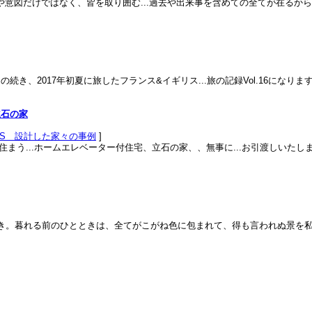
意図だけではなく、皆を取り囲む...過去や出来事を含めての全てが在るか
、2017年初夏に旅したフランス&イギリス...旅の記録Vol.16になります
立石の家
KS＿設計した家々の事例
]
よく住まう...ホームエレベーター付住宅、立石の家、、無事に...お引渡しいた
き。暮れる前のひとときは、全てがこがね色に包まれて、得も言われぬ景を私