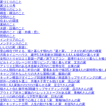
家づくりのこと
家づくり考
間取りのヒント
構造・構法のこと
空間のこと
住まいの環境
素材のこと
水廻・設備のこと
外廻のこと（庭・外構・窓）
照明のこと
インテリアのこと
メンテナンスのこと
いいひの家（新築）
里山移住で叶える、猫と暮らす憧れの『庭と家』＿ときがわ町の終の棲家
月島タイニーハウス＿建坪5.3木造耐火3階建/大人4人＆猫4匹が暮らす家
女性ひとりゼロエミ新築一戸建／床下エアコン＿親孝行＆ひとり暮らしを愉
ビルトインガレージ付３階リビング／猫と暮らす家＿文京の家
アトリエ土間のある木造耐火ZEHの二世帯住宅＿台東の家
らせん階段のある二軒目の家＿愛着ある街で猫2匹と家族4人の家時間を愉し
キャンプ好きなふたりの大きな屋根の家＿飯能の家
キッチン横並びダイニング回遊家事動線／南道路ラップサイディングの家＿
郊外への移住を選ぶ＿共働き子育てを助ける家＿流山の家
仲良し6人家族がのびのび暮らせる家＿足立Yさんの家
猫さんと住む旗竿地3階建ラップサイディングの家＿品川Aさんの家
アウトドア好きご家族のペレットストーブがある家＿青梅Kさんの家
ふたりの終の住処／L字型平屋の家＿日光の家
玄関ひとつ二世帯で心地よく住まう家＿青梅H&Oさんの家
庭とキッチンと土間、人生の歓びを愉しむ家＿杉並Nさんの家