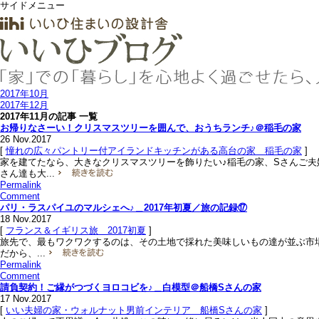
サイドメニュー
2017年10月
2017年12月
2017年11月の記事 一覧
お帰りなさーい！クリスマスツリーを囲んで、おうちランチ♪＠稲毛の家
26
Nov.2017
[
憧れの広々パントリー付アイランドキッチンがある高台の家＿稲毛の家
]
家を建てたなら、大きなクリスマスツリーを飾りたい♪稲毛の家、Sさんご夫
さん達も大...
Permalink
Comment
パリ・ラスパイユのマルシェへ♪＿2017年初夏／旅の記録⑰
18
Nov.2017
[
フランス＆イギリス旅＿2017初夏
]
旅先で、最もワクワクするのは、その土地で採れた美味しいもの達が並ぶ市場
だから、...
Permalink
Comment
請負契約！ご縁がつづくヨロコビを♪＿白模型＠船橋Sさんの家
17
Nov.2017
[
いい夫婦の家・ウォルナット男前インテリア＿船橋Sさんの家
]