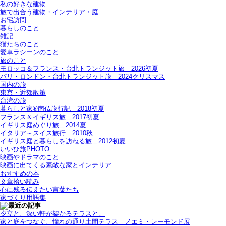
私の好きな建物
旅で出合う建物・インテリア・庭
お宅訪問
暮らしのこと
雑記
猫たちのこと
愛車ラシーンのこと
旅のこと
モロッコ＆フランス・台北トランジット旅＿2026初夏
パリ・ロンドン・台北トランジット旅＿2024クリスマス
国内の旅
東京・近郊散策
台湾の旅
暮らしと家®南仏旅行記＿2018初夏
フランス＆イギリス旅＿2017初夏
イギリス庭めぐり旅＿2014夏
イタリア～スイス旅行 2010秋
イギリス庭と暮らしを訪ねる旅＿2012初夏
いいひ旅PHOTO
映画やドラマのこと
映画に出てくる素敵な家とインテリア
おすすめの本
文章拾い読み
心に残る伝えたい言葉たち
家づくり用語集
夕立と、深い軒が架かるテラスと。
家と庭をつなぐ、憧れの通り土間テラス＿ノエミ・レーモンド展