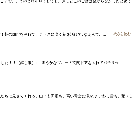
らこそで。。そのどれを無くしても、きっとこのご縁は繋がらなかったと思う
！朝の珈琲を淹れて、テラスに咲く花を活けて♪なぁんて......
しました！！（嬉し涙）↓ 爽やかなブルーの玄関ドアを入れてパチリ☆...
たちに見せてくれる。山々も田畑も、高い青空に浮かぶ いわし雲も、荒々し