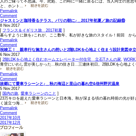
人のご縁って不思議。今、此処、この時に一緒に居るには、当人同士の意思や
と、ホント...
Permalink
Comment
ジャスミンと珈琲香るテラス、パリの朝に♪＿2017年初夏／旅の記録⑯
8
Nov.2017
[
フランス＆イギリス旅＿2017初夏
]
暮らすように旅を♪これが、ここ数年、私が好きな旅のスタイル！前回 からの続き
Permalink
Comment
祝竣工！＿親孝行な施主さんの想いと2階LDKを心地よく住まう設計意図＠
6
Nov.2017
[
2階LDKを心地よく住むホームエレベーター付住宅＿立石Tさんの家
,
WOR
青空にいわし雲が美しかった...秋の佳き日...三連休初日。2階LDKを心地
Permalink
Comment
故郷にて愛車ラシーンと♪＿秋の海辺と里山の暮れ空&信州野沢温泉
5
Nov.2017
[
国内の旅
,
愛車ラシーンのこと
]
23万キロを超えた愛車ラシーンと日本海。秋が深まる頃の暮れ時前の光が好
く波立つ海...
Permalink
Comment
2017年10月
2017年12月