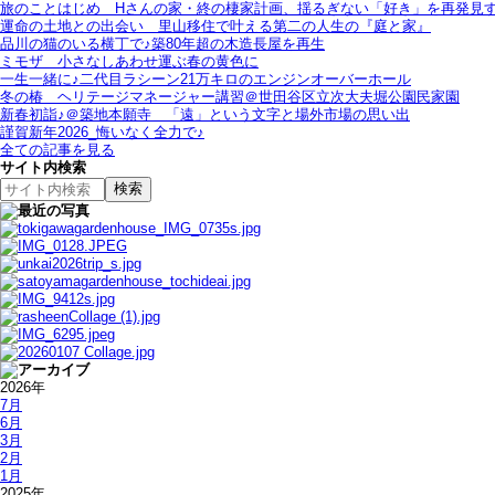
旅のことはじめ＿Hさんの家・終の棲家計画、揺るぎない「好き」を再発見
運命の土地との出会い＿里山移住で叶える第二の人生の『庭と家』
品川の猫のいる横丁で♪築80年超の木造長屋を再生
ミモザ＿小さなしあわせ運ぶ春の黄色に
一生一緒に♪二代目ラシーン21万キロのエンジンオーバーホール
冬の椿＿ヘリテージマネージャー講習＠世田谷区立次大夫堀公園民家園
新春初詣♪＠築地本願寺＿「遠」という文字と場外市場の思い出
謹賀新年2026_悔いなく全力で♪
全ての記事を見る
サイト内検索
2026年
7月
6月
3月
2月
1月
2025年