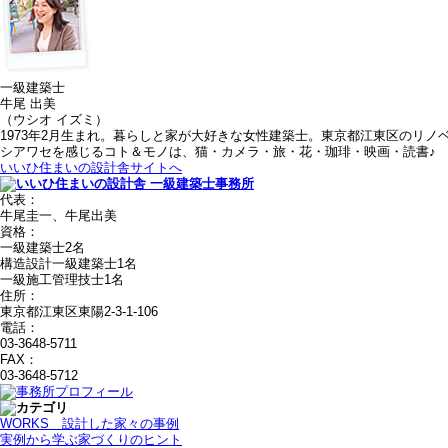
一級建築士
牛尾 出美
（ウシオ イズミ）
1973年2月生まれ。暮らしと家が大好きな女性建築士。東京都江東区のリノ
シアワセを感じるコト＆モノは、猫・カメラ・旅・花・珈琲・映画・読書♪
いいひ住まいの設計舎サイトへ
代表：
牛尾圭一、牛尾出美
資格：
一級建築士2名
構造設計一級建築士1名
一級施工管理技士1名
住所：
東京都江東区東陽2-3-1-106
電話：
03-3648-5711
FAX：
03-3648-5712
WORKS＿設計した家々の事例
実例から学ぶ家づくりのヒント