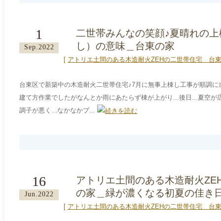
1
二世帯みんなの笑顔♪夏晴れの上
し）の意味＿台東の家
Sep.2022
[
アトリエ土間のある木造耐火ZEHの二世帯住宅＿台
台東区で新築中の木造耐火二世帯住宅♪7月に無事上棟し工事が順調に
建て方作業でしたがなんとか雨にあたらず棟が上がり...後日...夏空
調子が悪く...なかなかブ...
16
アトリエ土間のある木造耐火ZE
の家＿緑が濃くなる初夏の佳き日
Jun.2022
[
アトリエ土間のある木造耐火ZEHの二世帯住宅＿台