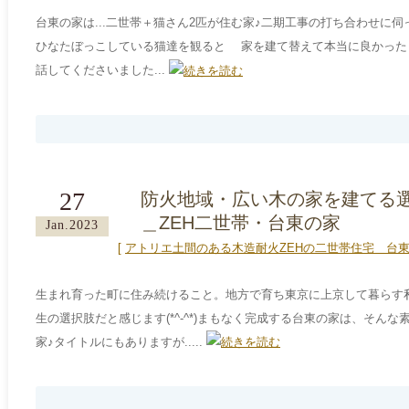
台東の家は...二世帯＋猫さん2匹が住む家♪二期工事の打ち合わせに伺った
ひなたぼっこしている猫達を観ると 家を建て替えて本当に良かった
話してくださいました...
27
防火地域・広い木の家を建てる
＿ZEH二世帯・台東の家
Jan.2023
[
アトリエ土間のある木造耐火ZEHの二世帯住宅＿台
生まれ育った町に住み続けること。地方で育ち東京に上京して暮らす
生の選択肢だと感じます(*^-^*)まもなく完成する台東の家は、そん
家♪タイトルにもありますが.....