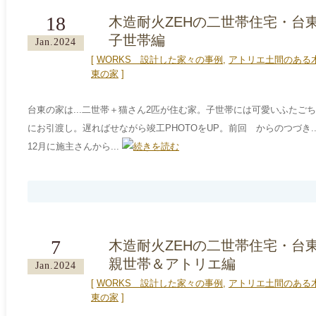
18
木造耐火ZEHの二世帯住宅・台東
子世帯編
Jan.2024
[
WORKS＿設計した家々の事例
,
アトリエ土間のある
東の家
]
台東の家は...二世帯＋猫さん2匹が住む家。子世帯には可愛いふたご
にお引渡し。遅ればせながら竣工PHOTOをUP。前回 からのつづき..
12月に施主さんから...
7
木造耐火ZEHの二世帯住宅・台東
親世帯＆アトリエ編
Jan.2024
[
WORKS＿設計した家々の事例
,
アトリエ土間のある
東の家
]