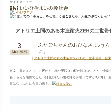
サイドメニュー
アトリエ土間のある木造耐火ZEHの二世帯
3
ふたごちゃんのおひなさま♪うら
に。
Mar.2025
[
アトリエ土間のある木造耐火ZEHの二世帯住宅＿台
東京、週末はとっても暖かく...梅や早咲きの桜が咲きほころんで小
春うららな陽気でした♪今日は冷たい雨の降る月曜日ですが3月3日、お雛祭
日は久しぶりに台東の家を...