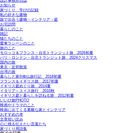
設計事務所日誌
お知らせ
家づくり 学びの記録
私の好きな建物
旅で出合う建物・インテリア・庭
お宅訪問
暮らしのこと
雑記
猫たちのこと
愛車ラシーンのこと
旅のこと
モロッコ＆フランス・台北トランジット旅＿2026初夏
パリ・ロンドン・台北トランジット旅＿2024クリスマス
国内の旅
東京・近郊散策
台湾の旅
暮らしと家®南仏旅行記＿2018初夏
フランス＆イギリス旅＿2017初夏
イギリス庭めぐり旅＿2014夏
イタリア～スイス旅行 2010秋
イギリス庭と暮らしを訪ねる旅＿2012初夏
いいひ旅PHOTO
映画やドラマのこと
映画に出てくる素敵な家とインテリア
おすすめの本
文章拾い読み
心に残る伝えたい言葉たち
家づくり用語集