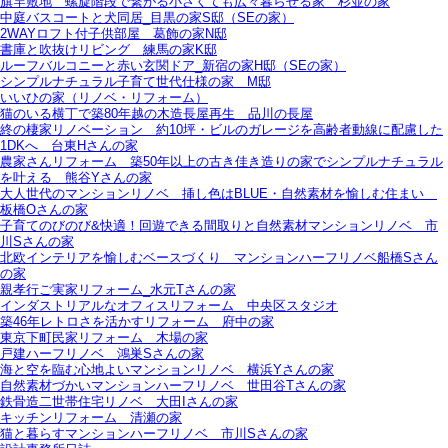
旗竿敷地＿螺旋階段で繋がる小さくても広々暮らせる家＿杉並の家
中庭バスコートと犬同居_目黒の家S邸（SEの家）
2WAYロフト付子供部屋＿葛飾の家N邸
書庫と吹抜けリビング 練馬の家K邸
ルーフバルコニーと赤い玄関ドア_新宿の家H邸（SEの家）
シンプルナチュラル子育て世代仕様の家 M邸
いいひの家（リノベ・リフォーム）
猫のいる横丁で築80年越の木造長屋再生＿品川の長屋
終の棲家リノベーション＿約10坪・ビルのガレージを高齢者動線に配慮した
1DKへ＿台東Hさんの家
農家さんリフォーム＿築50年以上の古き佳き造りの家でシンプルナチュラル
を叶える＿熊谷Yさんの家
大人世代のマンションリノベ＿挿し色はBLUE・自然素材を愉しむ住まい＿
板橋Oさんの家
子育てのびのび&快適！回遊できる間取りと自然素材マンションリノベ＿市
川Sさんの家
北欧インテリアを愉しむベースづくり＿マンションハーフリノベ船橋Sさん
の家
親孝行ご実家リフォーム_水元Tさんの家
インダストリアルなオフィスリフォーム＿中央区スタジオ
築46年レトロさを活かすリフォーム＿府中の家
東京下町民家リフォーム＿木場の家
戸建ハーフリノベ＿鴻巣Sさんの家
海と空を臨む心地よいマンションリノベ＿横浜Yさんの家
自然素材づかいマンションハーフリノベ＿世田谷Tさんの家
鉄骨造二世帯住宅リノベ＿大田Iさんの家
キッチンリフォーム＿清瀬の家
猫と暮らすマンションハーフリノベ＿市川Sさんの家