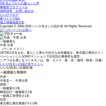
OB 住んでからの暮らしと声
事務所プロフィール
資料請求・お問い合わせ
いいひブログ
家づくり Q&A
個人情報保護方針
Copyright © 2006-2026 いいひ住まいの設計舎 All Rights Reserved.
一級建築士
牛尾 出美
（ウシオ イズミ）
1973年2月生まれ。暮らしと家が大好きな女性建築士。東京都江東区のリノ
ベーションしたSOHOマンションで住宅設計事務所を運営。
シアワセを感じるコト＆モノは、猫・カメラ・旅・花・珈琲・映画・読書♪
いいひ住まいの設計舎サイトへ
代表：
牛尾圭一、牛尾出美
資格：
一級建築士2名
構造設計一級建築士1名
一級施工管理技士1名
住所：
東京都江東区東陽2-3-1-106