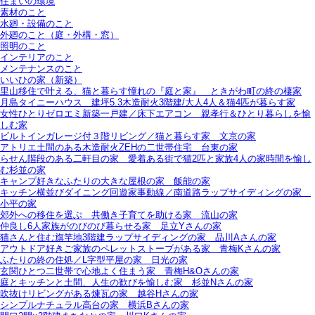
住まいの環境
素材のこと
水廻・設備のこと
外廻のこと（庭・外構・窓）
照明のこと
インテリアのこと
メンテナンスのこと
いいひの家（新築）
里山移住で叶える、猫と暮らす憧れの『庭と家』＿ときがわ町の終の棲家
月島タイニーハウス＿建坪5.3木造耐火3階建/大人4人＆猫4匹が暮らす家
女性ひとりゼロエミ新築一戸建／床下エアコン＿親孝行＆ひとり暮らしを愉
しむ家
ビルトインガレージ付３階リビング／猫と暮らす家＿文京の家
アトリエ土間のある木造耐火ZEHの二世帯住宅＿台東の家
らせん階段のある二軒目の家＿愛着ある街で猫2匹と家族4人の家時間を愉し
む杉並の家
キャンプ好きなふたりの大きな屋根の家＿飯能の家
キッチン横並びダイニング回遊家事動線／南道路ラップサイディングの家＿
小平の家
郊外への移住を選ぶ＿共働き子育てを助ける家＿流山の家
仲良し6人家族がのびのび暮らせる家＿足立Yさんの家
猫さんと住む旗竿地3階建ラップサイディングの家＿品川Aさんの家
アウトドア好きご家族のペレットストーブがある家＿青梅Kさんの家
ふたりの終の住処／L字型平屋の家＿日光の家
玄関ひとつ二世帯で心地よく住まう家＿青梅H&Oさんの家
庭とキッチンと土間、人生の歓びを愉しむ家＿杉並Nさんの家
吹抜けリビングがある煉瓦の家＿越谷Hさんの家
シンプルナチュラル高台の家＿横浜Bさんの家