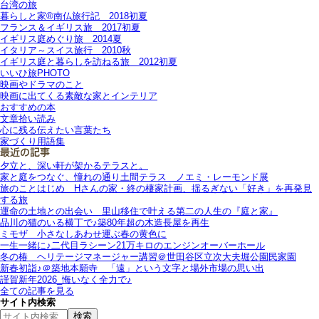
台湾の旅
暮らしと家®南仏旅行記＿2018初夏
フランス＆イギリス旅＿2017初夏
イギリス庭めぐり旅＿2014夏
イタリア～スイス旅行 2010秋
イギリス庭と暮らしを訪ねる旅＿2012初夏
いいひ旅PHOTO
映画やドラマのこと
映画に出てくる素敵な家とインテリア
おすすめの本
文章拾い読み
心に残る伝えたい言葉たち
家づくり用語集
夕立と、深い軒が架かるテラスと。
家と庭をつなぐ、憧れの通り土間テラス＿ノエミ・レーモンド展
旅のことはじめ＿Hさんの家・終の棲家計画、揺るぎない「好き」を再発見
する旅
運命の土地との出会い＿里山移住で叶える第二の人生の『庭と家』
品川の猫のいる横丁で♪築80年超の木造長屋を再生
ミモザ＿小さなしあわせ運ぶ春の黄色に
一生一緒に♪二代目ラシーン21万キロのエンジンオーバーホール
冬の椿＿ヘリテージマネージャー講習＠世田谷区立次大夫堀公園民家園
新春初詣♪＠築地本願寺＿「遠」という文字と場外市場の思い出
謹賀新年2026_悔いなく全力で♪
全ての記事を見る
サイト内検索