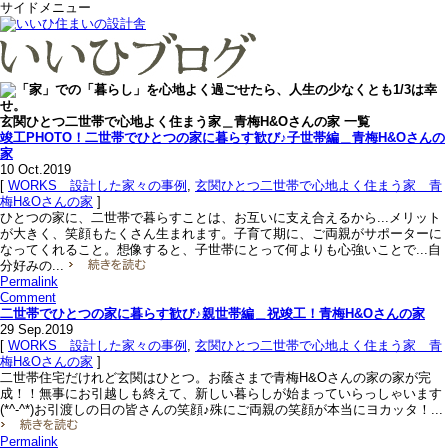
サイドメニュー
玄関ひとつ二世帯で心地よく住まう家＿青梅H&Oさんの家 一覧
竣工PHOTO！二世帯でひとつの家に暮らす歓び♪子世帯編＿青梅H&Oさんの
家
10
Oct.2019
[
WORKS＿設計した家々の事例
,
玄関ひとつ二世帯で心地よく住まう家＿青
梅H&Oさんの家
]
ひとつの家に、二世帯で暮らすことは、お互いに支え合えるから...メリット
が大きく、笑顔もたくさん生まれます。子育て期に、ご両親がサポーターに
なってくれること。想像すると、子世帯にとって何よりも心強いことで...自
分好みの...
Permalink
Comment
二世帯でひとつの家に暮らす歓び♪親世帯編＿祝竣工！青梅H&Oさんの家
29
Sep.2019
[
WORKS＿設計した家々の事例
,
玄関ひとつ二世帯で心地よく住まう家＿青
梅H&Oさんの家
]
二世帯住宅だけれど玄関はひとつ。お蔭さまで青梅H&Oさんの家の家が完
成！！無事にお引越しも終えて、新しい暮らしが始まっていらっしゃいます
(*^-^*)お引渡しの日の皆さんの笑顔♪殊にご両親の笑顔が本当にヨカッタ！...
Permalink