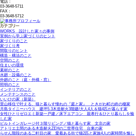
電話：
03-3648-5711
FAX：
03-3648-5712
WORKS＿設計した家々の事例
実例から学ぶ家づくりのヒント
家づくりのこと
家づくり考
間取りのヒント
構造・構法のこと
空間のこと
住まいの環境
素材のこと
水廻・設備のこと
外廻のこと（庭・外構・窓）
照明のこと
インテリアのこと
メンテナンスのこと
いいひの家（新築）
里山移住で叶える、猫と暮らす憧れの『庭と家』＿ときがわ町の終の棲家
月島タイニーハウス＿建坪5.3木造耐火3階建/大人4人＆猫4匹が暮らす家
女性ひとりゼロエミ新築一戸建／床下エアコン＿親孝行＆ひとり暮らしを愉
しむ家
ビルトインガレージ付３階リビング／猫と暮らす家＿文京の家
アトリエ土間のある木造耐火ZEHの二世帯住宅＿台東の家
らせん階段のある二軒目の家＿愛着ある街で猫2匹と家族4人の家時間を愉し