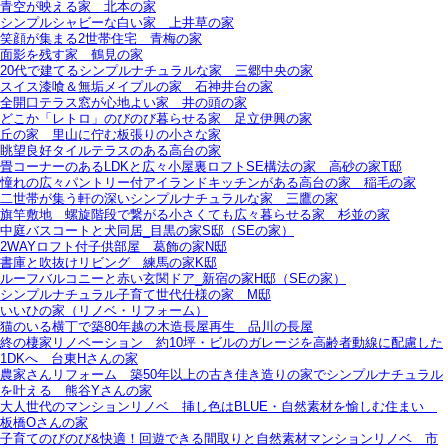
青空が映える家＿北本の家
シンプルシャビーな白い家＿上井草の家
笑顔が集まる2世帯住宅＿青梅の家
面影を残す家＿鶴見の家
20代で建てるシンプルナチュラルな家＿三郷中央の家
スイス漆喰＆無垢メイプルの家＿石神井台の家
全開口テラス窓が心地よい家＿井の頭の家
どこか「レトロ」のびのび暮らせる家＿足立伊興の家
丘の家＿里山に佇む板張りの小さな家
眺望良好タイルテラスのある高台の家
畳コーナーのあるLDKと広々小屋裏ロフトSE構法の家＿高砂の家T邸
憧れの広々パントリー付アイランドキッチンがある高台の家＿稲毛の家
二世帯が集う軒の深いシンプルナチュラルな家＿三鷹の家
旗竿敷地＿螺旋階段で繋がる小さくても広々暮らせる家＿杉並の家
中庭バスコートと犬同居_目黒の家S邸（SEの家）
2WAYロフト付子供部屋＿葛飾の家N邸
書庫と吹抜けリビング 練馬の家K邸
ルーフバルコニーと赤い玄関ドア_新宿の家H邸（SEの家）
シンプルナチュラル子育て世代仕様の家 M邸
いいひの家（リノベ・リフォーム）
猫のいる横丁で築80年越の木造長屋再生＿品川の長屋
終の棲家リノベーション＿約10坪・ビルのガレージを高齢者動線に配慮した
1DKへ＿台東Hさんの家
農家さんリフォーム＿築50年以上の古き佳き造りの家でシンプルナチュラル
を叶える＿熊谷Yさんの家
大人世代のマンションリノベ＿挿し色はBLUE・自然素材を愉しむ住まい＿
板橋Oさんの家
子育てのびのび&快適！回遊できる間取りと自然素材マンションリノベ＿市