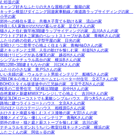
む杉並の家
キャンプ好きなふたりの大きな屋根の家＿飯能の家
キッチン横並びダイニング回遊家事動線／南道路ラップサイディングの家＿
小平の家
郊外への移住を選ぶ＿共働き子育てを助ける家＿流山の家
仲良し6人家族がのびのび暮らせる家＿足立Yさんの家
猫さんと住む旗竿地3階建ラップサイディングの家＿品川Aさんの家
アウトドア好きご家族のペレットストーブがある家＿青梅Kさんの家
ふたりの終の住処／L字型平屋の家＿日光の家
玄関ひとつ二世帯で心地よく住まう家＿青梅H&Oさんの家
庭とキッチンと土間、人生の歓びを愉しむ家＿杉並Nさんの家
吹抜けリビングがある煉瓦の家＿越谷Hさんの家
シンプルナチュラル高台の家＿横浜Bさんの家
間口2間×3階建まちなかの家＿川口Kさんの家
ふたりの小さな家＿青戸Sさんの家
いい夫婦の家・ウォルナット男前インテリア＿船橋Sさんの家
2階LDKを心地よく住むホームエレベーター付住宅＿立石Tさんの家
BOHOスタイル坂道途中の三兄妹の家＿文京千石Nさんの家
桜見の二世帯住宅＿SE構法3階建＿谷中Hさんの家
自然素材と新建材MIXアレンジして心地よく＿吉川Hさんの家
駅近3LDKローコストでも素敵シンプルハウス＿四つ木Sさんの家
路地に建つライトコートハウス＿文京Aさんの家
川のほとりのコテージハウス＿相模原Gさんの家
おひさまと南庭を愉しむスイス漆喰の家_大宮Iさんの家
漆喰とメイプル・優しいインテリア＿青梅Kさんの家
郊外の幸せ・猫と庭と薪ストーブを愉しむ家＿吉川の家
ナチュラルモダンおうちパン教室仕様キッチンの家＿横浜の家
ふたごくんの家＿阿佐ヶ谷の家