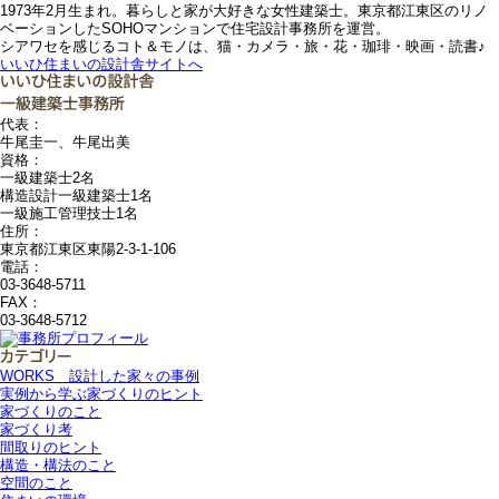
1973年2月生まれ。暮らしと家が大好きな女性建築士。東京都江東区のリノ
ベーションしたSOHOマンションで住宅設計事務所を運営。
シアワセを感じるコト＆モノは、猫・カメラ・旅・花・珈琲・映画・読書♪
いいひ住まいの設計舎サイトへ
代表：
牛尾圭一、牛尾出美
資格：
一級建築士2名
構造設計一級建築士1名
一級施工管理技士1名
住所：
東京都江東区東陽2-3-1-106
電話：
03-3648-5711
FAX：
03-3648-5712
WORKS＿設計した家々の事例
実例から学ぶ家づくりのヒント
家づくりのこと
家づくり考
間取りのヒント
構造・構法のこと
空間のこと