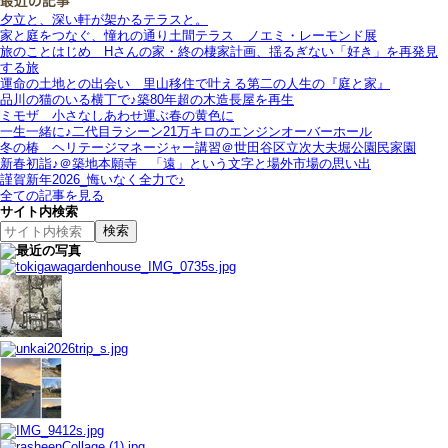
夕立と、深い軒が架かるテラスと。
家と庭をつなぐ、憧れの通り土間テラス＿ノエミ・レーモンド展
旅のことはじめ＿Hさんの家・終の棲家計画、揺るぎない「好き」を再発見
する旅
運命の土地との出会い＿里山移住で叶える第二の人生の『庭と家』
品川の猫のいる横丁で♪築80年超の木造長屋を再生
ミモザ＿小さなしあわせ運ぶ春の黄色に
一生一緒に♪二代目ラシーン21万キロのエンジンオーバーホール
冬の椿＿ヘリテージマネージャー講習＠世田谷区立次大夫堀公園民家園
新春初詣♪＠築地本願寺＿「遠」という文字と場外市場の思い出
謹賀新年2026_悔いなく全力で♪
全ての記事を見る
サイト内検索