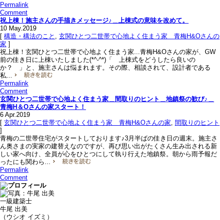
Permalink
Comment
祝上棟！施主さんの手描きメッセージ♪＿上棟式の意味を改めて。
10
May.2019
[
構造・構法のこと
,
玄関ひとつ二世帯で心地よく住まう家＿青梅H&Oさんの
家
]
祝上棟！玄関ひとつ二世帯で心地よく住まう家...青梅H&Oさんの家が、GW
前の佳き日に上棟いたしました(*^-^*)「 上棟式をどうしたら良いの
か？ 」と、施主さんは悩まれます。その際、相談されて、設計者である
私...
Permalink
Comment
玄関ひとつ二世帯で心地よく住まう家＿間取りのヒント＿地鎮祭の歓び♪＿
青梅H＆Oさんの家スタート！
6
Apr.2019
[
玄関ひとつ二世帯で心地よく住まう家＿青梅H&Oさんの家
,
間取りのヒント
]
青梅の二世帯住宅がスタートしております♪3月半ばの佳き日の週末。施主さ
ん奥さまの実家の建替えなのですが、再び思い出がたくさん生み出される新
しい家へ向け、全員が心をひとつにして執り行えた地鎮祭。朝から雨予報だ
ったにも関わら...
Permalink
Comment
一級建築士
牛尾 出美
（ウシオ イズミ）