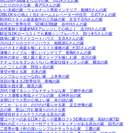
間口2間×3階建まちなかの家＿川口Kさんの家
ふたりの小さな家＿青戸Sさんの家
いい夫婦の家・ウォルナット男前インテリア＿船橋Sさんの家
2階LDKを心地よく住むホームエレベーター付住宅＿立石Tさんの家
BOHOスタイル坂道途中の三兄妹の家＿文京千石Nさんの家
桜見の二世帯住宅＿SE構法3階建＿谷中Hさんの家
自然素材と新建材MIXアレンジして心地よく＿吉川Hさんの家
駅近3LDKローコストでも素敵シンプルハウス＿四つ木Sさんの家
路地に建つライトコートハウス＿文京Aさんの家
川のほとりのコテージハウス＿相模原Gさんの家
おひさまと南庭を愉しむスイス漆喰の家_大宮Iさんの家
漆喰とメイプル・優しいインテリア＿青梅Kさんの家
郊外の幸せ・猫と庭と薪ストーブを愉しむ家＿吉川の家
ナチュラルモダンおうちパン教室仕様キッチンの家＿横浜の家
ふたごくんの家＿阿佐ヶ谷の家
青空が映える家＿北本の家
シンプルシャビーな白い家＿上井草の家
笑顔が集まる2世帯住宅＿青梅の家
面影を残す家＿鶴見の家
20代で建てるシンプルナチュラルな家＿三郷中央の家
スイス漆喰＆無垢メイプルの家＿石神井台の家
全開口テラス窓が心地よい家＿井の頭の家
どこか「レトロ」のびのび暮らせる家＿足立伊興の家
丘の家＿里山に佇む板張りの小さな家
眺望良好タイルテラスのある高台の家
畳コーナーのあるLDKと広々小屋裏ロフトSE構法の家＿高砂の家T邸
憧れの広々パントリー付アイランドキッチンがある高台の家＿稲毛の家
二世帯が集う軒の深いシンプルナチュラルな家＿三鷹の家