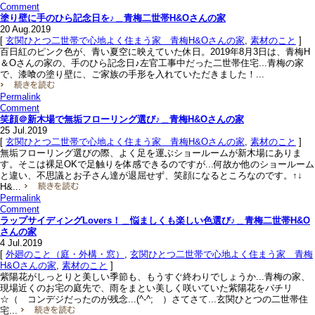
Comment
塗り壁に手のひら記念日を♪＿青梅二世帯H&Oさんの家
20
Aug.2019
[
玄関ひとつ二世帯で心地よく住まう家＿青梅H&Oさんの家
,
素材のこと
]
百日紅のピンク色が、青い夏空に映えていた休日。2019年8月3日は、青梅H
＆Oさんの家の、手のひら記念日♪左官工事中だった二世帯住宅...青梅の家
で、漆喰の塗り壁に、ご家族の手形を入れていただきました！...
Permalink
Comment
笑顔＠新木場で無垢フローリング選び♪＿青梅H&Oさんの家
25
Jul.2019
[
玄関ひとつ二世帯で心地よく住まう家＿青梅H&Oさんの家
,
素材のこと
]
無垢フローリング選びの際、よく足を運ぶショールームが新木場にありま
す。そこは裸足OKで足触りを体感できるのですが...何故か他のショールーム
と違い、不思議とお子さん達が退屈せず、笑顔になるところなのです。↑↓
H&...
Permalink
Comment
ラップサイディングLovers！＿悩ましくも楽しい色選び♪＿青梅二世帯H&O
さんの家
4
Jul.2019
[
外廻のこと（庭・外構・窓）
,
玄関ひとつ二世帯で心地よく住まう家＿青梅
H&Oさんの家
,
素材のこと
]
紫陽花がしっとりと美しい季節も、もうすぐ終わりでしょうか...青梅の家、
現場近くのお宅の庭先で、雨をまとい美しく咲いていた紫陽花をパチリ
☆（ コンデジだったのが残念...(^-^; ）さてさて...玄関ひとつの二世帯住
宅...