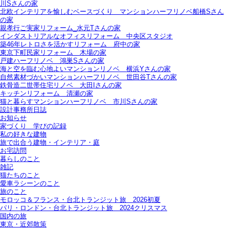
川Sさんの家
北欧インテリアを愉しむベースづくり＿マンションハーフリノベ船橋Sさん
の家
親孝行ご実家リフォーム_水元Tさんの家
インダストリアルなオフィスリフォーム＿中央区スタジオ
築46年レトロさを活かすリフォーム＿府中の家
東京下町民家リフォーム＿木場の家
戸建ハーフリノベ＿鴻巣Sさんの家
海と空を臨む心地よいマンションリノベ＿横浜Yさんの家
自然素材づかいマンションハーフリノベ＿世田谷Tさんの家
鉄骨造二世帯住宅リノベ＿大田Iさんの家
キッチンリフォーム＿清瀬の家
猫と暮らすマンションハーフリノベ＿市川Sさんの家
設計事務所日誌
お知らせ
家づくり 学びの記録
私の好きな建物
旅で出合う建物・インテリア・庭
お宅訪問
暮らしのこと
雑記
猫たちのこと
愛車ラシーンのこと
旅のこと
モロッコ＆フランス・台北トランジット旅＿2026初夏
パリ・ロンドン・台北トランジット旅＿2024クリスマス
国内の旅
東京・近郊散策