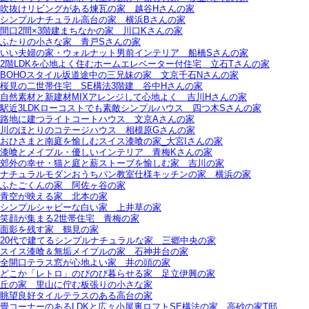
吹抜けリビングがある煉瓦の家＿越谷Hさんの家
シンプルナチュラル高台の家＿横浜Bさんの家
間口2間×3階建まちなかの家＿川口Kさんの家
ふたりの小さな家＿青戸Sさんの家
いい夫婦の家・ウォルナット男前インテリア＿船橋Sさんの家
2階LDKを心地よく住むホームエレベーター付住宅＿立石Tさんの家
BOHOスタイル坂道途中の三兄妹の家＿文京千石Nさんの家
桜見の二世帯住宅＿SE構法3階建＿谷中Hさんの家
自然素材と新建材MIXアレンジして心地よく＿吉川Hさんの家
駅近3LDKローコストでも素敵シンプルハウス＿四つ木Sさんの家
路地に建つライトコートハウス＿文京Aさんの家
川のほとりのコテージハウス＿相模原Gさんの家
おひさまと南庭を愉しむスイス漆喰の家_大宮Iさんの家
漆喰とメイプル・優しいインテリア＿青梅Kさんの家
郊外の幸せ・猫と庭と薪ストーブを愉しむ家＿吉川の家
ナチュラルモダンおうちパン教室仕様キッチンの家＿横浜の家
ふたごくんの家＿阿佐ヶ谷の家
青空が映える家＿北本の家
シンプルシャビーな白い家＿上井草の家
笑顔が集まる2世帯住宅＿青梅の家
面影を残す家＿鶴見の家
20代で建てるシンプルナチュラルな家＿三郷中央の家
スイス漆喰＆無垢メイプルの家＿石神井台の家
全開口テラス窓が心地よい家＿井の頭の家
どこか「レトロ」のびのび暮らせる家＿足立伊興の家
丘の家＿里山に佇む板張りの小さな家
眺望良好タイルテラスのある高台の家
畳コーナーのあるLDKと広々小屋裏ロフトSE構法の家＿高砂の家T邸