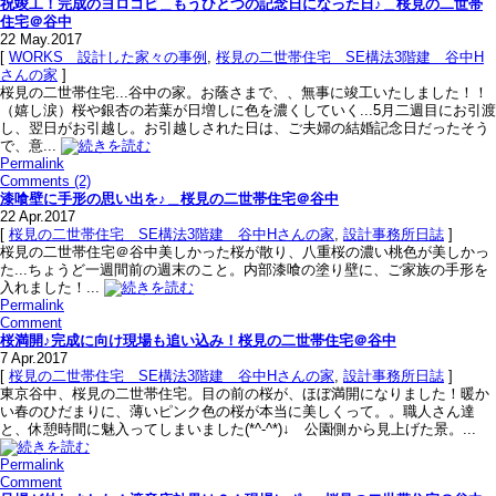
祝竣工！完成のヨロコビ＿もうひとつの記念日になった日♪＿桜見の二世帯
住宅＠谷中
22
May.2017
[
WORKS＿設計した家々の事例
,
桜見の二世帯住宅＿SE構法3階建＿谷中H
さんの家
]
桜見の二世帯住宅...谷中の家。お蔭さまで、、無事に竣工いたしました！！
（嬉し涙）桜や銀杏の若葉が日増しに色を濃くしていく...5月二週目にお引渡
し、翌日がお引越し。お引越しされた日は、ご夫婦の結婚記念日だったそう
で、意...
Permalink
Comments (2)
漆喰壁に手形の思い出を♪＿桜見の二世帯住宅＠谷中
22
Apr.2017
[
桜見の二世帯住宅＿SE構法3階建＿谷中Hさんの家
,
設計事務所日誌
]
桜見の二世帯住宅＠谷中美しかった桜が散り、八重桜の濃い桃色が美しかっ
た...ちょうど一週間前の週末のこと。内部漆喰の塗り壁に、ご家族の手形を
入れました！...
Permalink
Comment
桜満開♪完成に向け現場も追い込み！桜見の二世帯住宅＠谷中
7
Apr.2017
[
桜見の二世帯住宅＿SE構法3階建＿谷中Hさんの家
,
設計事務所日誌
]
東京谷中、桜見の二世帯住宅。目の前の桜が、ほぼ満開になりました！暖か
い春のひだまりに、薄いピンク色の桜が本当に美しくって。。職人さん達
と、休憩時間に魅入ってしまいました(*^-^*)↓ 公園側から見上げた景。...
Permalink
Comment