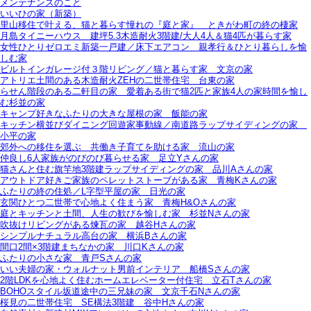
メンテナンスのこと
いいひの家（新築）
里山移住で叶える、猫と暮らす憧れの『庭と家』＿ときがわ町の終の棲家
月島タイニーハウス＿建坪5.3木造耐火3階建/大人4人＆猫4匹が暮らす家
女性ひとりゼロエミ新築一戸建／床下エアコン＿親孝行＆ひとり暮らしを愉
しむ家
ビルトインガレージ付３階リビング／猫と暮らす家＿文京の家
アトリエ土間のある木造耐火ZEHの二世帯住宅＿台東の家
らせん階段のある二軒目の家＿愛着ある街で猫2匹と家族4人の家時間を愉し
む杉並の家
キャンプ好きなふたりの大きな屋根の家＿飯能の家
キッチン横並びダイニング回遊家事動線／南道路ラップサイディングの家＿
小平の家
郊外への移住を選ぶ＿共働き子育てを助ける家＿流山の家
仲良し6人家族がのびのび暮らせる家＿足立Yさんの家
猫さんと住む旗竿地3階建ラップサイディングの家＿品川Aさんの家
アウトドア好きご家族のペレットストーブがある家＿青梅Kさんの家
ふたりの終の住処／L字型平屋の家＿日光の家
玄関ひとつ二世帯で心地よく住まう家＿青梅H&Oさんの家
庭とキッチンと土間、人生の歓びを愉しむ家＿杉並Nさんの家
吹抜けリビングがある煉瓦の家＿越谷Hさんの家
シンプルナチュラル高台の家＿横浜Bさんの家
間口2間×3階建まちなかの家＿川口Kさんの家
ふたりの小さな家＿青戸Sさんの家
いい夫婦の家・ウォルナット男前インテリア＿船橋Sさんの家
2階LDKを心地よく住むホームエレベーター付住宅＿立石Tさんの家
BOHOスタイル坂道途中の三兄妹の家＿文京千石Nさんの家
桜見の二世帯住宅＿SE構法3階建＿谷中Hさんの家