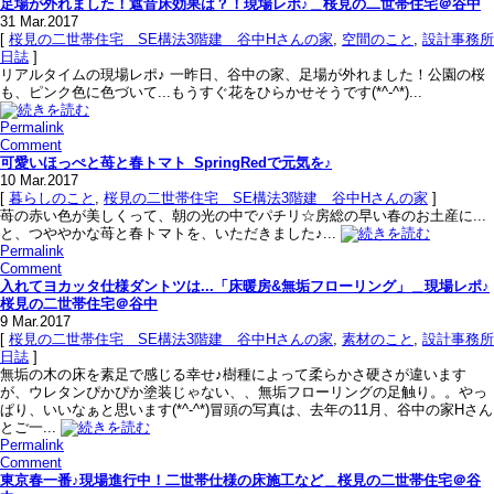
足場が外れました！遮音床効果は？！現場レポ♪＿桜見の二世帯住宅＠谷中
31
Mar.2017
[
桜見の二世帯住宅＿SE構法3階建＿谷中Hさんの家
,
空間のこと
,
設計事務所
日誌
]
リアルタイムの現場レポ♪ 一昨日、谷中の家、足場が外れました！公園の桜
も、ピンク色に色づいて...もうすぐ花をひらかせそうです(*^-^*)...
Permalink
Comment
可愛いほっぺと苺と春トマト_SpringRedで元気を♪
10
Mar.2017
[
暮らしのこと
,
桜見の二世帯住宅＿SE構法3階建＿谷中Hさんの家
]
苺の赤い色が美しくって、朝の光の中でパチリ☆房総の早い春のお土産に...
と、つややかな苺と春トマトを、いただきました♪...
Permalink
Comment
入れてヨカッタ仕様ダントツは...「床暖房&無垢フローリング」＿現場レポ♪
桜見の二世帯住宅＠谷中
9
Mar.2017
[
桜見の二世帯住宅＿SE構法3階建＿谷中Hさんの家
,
素材のこと
,
設計事務所
日誌
]
無垢の木の床を素足で感じる幸せ♪樹種によって柔らかさ硬さが違います
が、ウレタンぴかぴか塗装じゃない、、無垢フローリングの足触り。。やっ
ぱり、いいなぁと思います(*^-^*)冒頭の写真は、去年の11月、谷中の家Hさん
とご一...
Permalink
Comment
東京春一番♪現場進行中！二世帯仕様の床施工など＿桜見の二世帯住宅＠谷