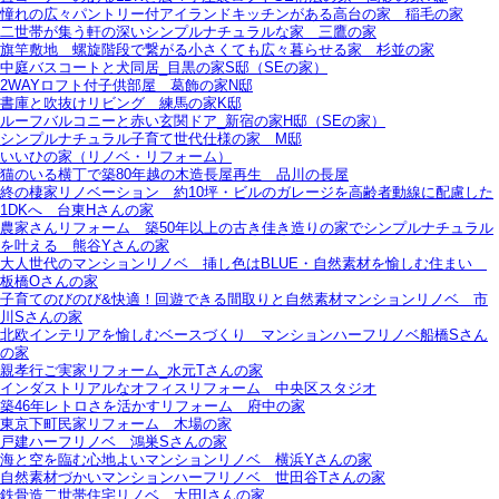
憧れの広々パントリー付アイランドキッチンがある高台の家＿稲毛の家
二世帯が集う軒の深いシンプルナチュラルな家＿三鷹の家
旗竿敷地＿螺旋階段で繋がる小さくても広々暮らせる家＿杉並の家
中庭バスコートと犬同居_目黒の家S邸（SEの家）
2WAYロフト付子供部屋＿葛飾の家N邸
書庫と吹抜けリビング 練馬の家K邸
ルーフバルコニーと赤い玄関ドア_新宿の家H邸（SEの家）
シンプルナチュラル子育て世代仕様の家 M邸
いいひの家（リノベ・リフォーム）
猫のいる横丁で築80年越の木造長屋再生＿品川の長屋
終の棲家リノベーション＿約10坪・ビルのガレージを高齢者動線に配慮した
1DKへ＿台東Hさんの家
農家さんリフォーム＿築50年以上の古き佳き造りの家でシンプルナチュラル
を叶える＿熊谷Yさんの家
大人世代のマンションリノベ＿挿し色はBLUE・自然素材を愉しむ住まい＿
板橋Oさんの家
子育てのびのび&快適！回遊できる間取りと自然素材マンションリノベ＿市
川Sさんの家
北欧インテリアを愉しむベースづくり＿マンションハーフリノベ船橋Sさん
の家
親孝行ご実家リフォーム_水元Tさんの家
インダストリアルなオフィスリフォーム＿中央区スタジオ
築46年レトロさを活かすリフォーム＿府中の家
東京下町民家リフォーム＿木場の家
戸建ハーフリノベ＿鴻巣Sさんの家
海と空を臨む心地よいマンションリノベ＿横浜Yさんの家
自然素材づかいマンションハーフリノベ＿世田谷Tさんの家
鉄骨造二世帯住宅リノベ＿大田Iさんの家