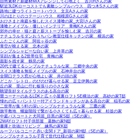
自然素材と新建材MIXアレンジして心地よく＿吉川Hさんの家
駅近3LDKローコストでも素敵シンプルハウス＿四つ木Sさんの家
路地に建つライトコートハウス＿文京Aさんの家
川のほとりのコテージハウス＿相模原Gさんの家
おひさまと南庭を愉しむスイス漆喰の家_大宮Iさんの家
漆喰とメイプル・優しいインテリア＿青梅Kさんの家
郊外の幸せ・猫と庭と薪ストーブを愉しむ家＿吉川の家
ナチュラルモダンおうちパン教室仕様キッチンの家＿横浜の家
ふたごくんの家＿阿佐ヶ谷の家
青空が映える家＿北本の家
シンプルシャビーな白い家＿上井草の家
笑顔が集まる2世帯住宅＿青梅の家
面影を残す家＿鶴見の家
20代で建てるシンプルナチュラルな家＿三郷中央の家
スイス漆喰＆無垢メイプルの家＿石神井台の家
全開口テラス窓が心地よい家＿井の頭の家
どこか「レトロ」のびのび暮らせる家＿足立伊興の家
丘の家＿里山に佇む板張りの小さな家
眺望良好タイルテラスのある高台の家
畳コーナーのあるLDKと広々小屋裏ロフトSE構法の家＿高砂の家T邸
憧れの広々パントリー付アイランドキッチンがある高台の家＿稲毛の家
二世帯が集う軒の深いシンプルナチュラルな家＿三鷹の家
旗竿敷地＿螺旋階段で繋がる小さくても広々暮らせる家＿杉並の家
中庭バスコートと犬同居_目黒の家S邸（SEの家）
2WAYロフト付子供部屋＿葛飾の家N邸
書庫と吹抜けリビング 練馬の家K邸
ルーフバルコニーと赤い玄関ドア_新宿の家H邸（SEの家）
シンプルナチュラル子育て世代仕様の家 M邸