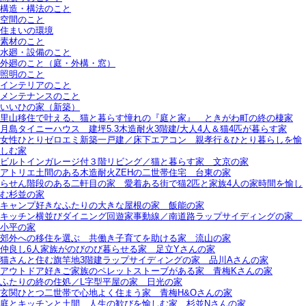
構造・構法のこと
空間のこと
住まいの環境
素材のこと
水廻・設備のこと
外廻のこと（庭・外構・窓）
照明のこと
インテリアのこと
メンテナンスのこと
いいひの家（新築）
里山移住で叶える、猫と暮らす憧れの『庭と家』＿ときがわ町の終の棲家
月島タイニーハウス＿建坪5.3木造耐火3階建/大人4人＆猫4匹が暮らす家
女性ひとりゼロエミ新築一戸建／床下エアコン＿親孝行＆ひとり暮らしを愉
しむ家
ビルトインガレージ付３階リビング／猫と暮らす家＿文京の家
アトリエ土間のある木造耐火ZEHの二世帯住宅＿台東の家
らせん階段のある二軒目の家＿愛着ある街で猫2匹と家族4人の家時間を愉し
む杉並の家
キャンプ好きなふたりの大きな屋根の家＿飯能の家
キッチン横並びダイニング回遊家事動線／南道路ラップサイディングの家＿
小平の家
郊外への移住を選ぶ＿共働き子育てを助ける家＿流山の家
仲良し6人家族がのびのび暮らせる家＿足立Yさんの家
猫さんと住む旗竿地3階建ラップサイディングの家＿品川Aさんの家
アウトドア好きご家族のペレットストーブがある家＿青梅Kさんの家
ふたりの終の住処／L字型平屋の家＿日光の家
玄関ひとつ二世帯で心地よく住まう家＿青梅H&Oさんの家
庭とキッチンと土間、人生の歓びを愉しむ家＿杉並Nさんの家