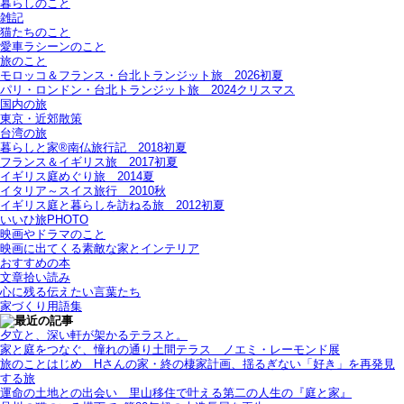
暮らしのこと
雑記
猫たちのこと
愛車ラシーンのこと
旅のこと
モロッコ＆フランス・台北トランジット旅＿2026初夏
パリ・ロンドン・台北トランジット旅＿2024クリスマス
国内の旅
東京・近郊散策
台湾の旅
暮らしと家®南仏旅行記＿2018初夏
フランス＆イギリス旅＿2017初夏
イギリス庭めぐり旅＿2014夏
イタリア～スイス旅行 2010秋
イギリス庭と暮らしを訪ねる旅＿2012初夏
いいひ旅PHOTO
映画やドラマのこと
映画に出てくる素敵な家とインテリア
おすすめの本
文章拾い読み
心に残る伝えたい言葉たち
家づくり用語集
夕立と、深い軒が架かるテラスと。
家と庭をつなぐ、憧れの通り土間テラス＿ノエミ・レーモンド展
旅のことはじめ＿Hさんの家・終の棲家計画、揺るぎない「好き」を再発見
する旅
運命の土地との出会い＿里山移住で叶える第二の人生の『庭と家』