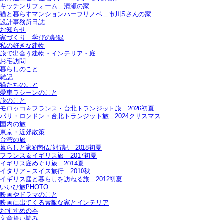
キッチンリフォーム＿清瀬の家
猫と暮らすマンションハーフリノベ＿市川Sさんの家
設計事務所日誌
お知らせ
家づくり 学びの記録
私の好きな建物
旅で出合う建物・インテリア・庭
お宅訪問
暮らしのこと
雑記
猫たちのこと
愛車ラシーンのこと
旅のこと
モロッコ＆フランス・台北トランジット旅＿2026初夏
パリ・ロンドン・台北トランジット旅＿2024クリスマス
国内の旅
東京・近郊散策
台湾の旅
暮らしと家®南仏旅行記＿2018初夏
フランス＆イギリス旅＿2017初夏
イギリス庭めぐり旅＿2014夏
イタリア～スイス旅行 2010秋
イギリス庭と暮らしを訪ねる旅＿2012初夏
いいひ旅PHOTO
映画やドラマのこと
映画に出てくる素敵な家とインテリア
おすすめの本
文章拾い読み