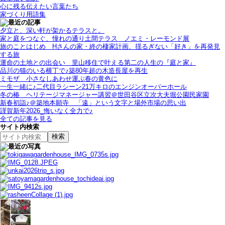
心に残る伝えたい言葉たち
家づくり用語集
夕立と、深い軒が架かるテラスと。
家と庭をつなぐ、憧れの通り土間テラス＿ノエミ・レーモンド展
旅のことはじめ＿Hさんの家・終の棲家計画、揺るぎない「好き」を再発見
する旅
運命の土地との出会い＿里山移住で叶える第二の人生の『庭と家』
品川の猫のいる横丁で♪築80年超の木造長屋を再生
ミモザ＿小さなしあわせ運ぶ春の黄色に
一生一緒に♪二代目ラシーン21万キロのエンジンオーバーホール
冬の椿＿ヘリテージマネージャー講習＠世田谷区立次大夫堀公園民家園
新春初詣♪＠築地本願寺＿「遠」という文字と場外市場の思い出
謹賀新年2026_悔いなく全力で♪
全ての記事を見る
サイト内検索