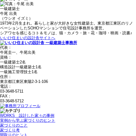
一級建築士
牛尾 出美
（ウシオ イズミ）
1973年2月生まれ。暮らしと家が大好きな女性建築士。東京都江東区のリノ
ベーションしたSOHOマンションで住宅設計事務所を運営。
シアワセを感じるコト＆モノは、猫・カメラ・旅・花・珈琲・映画・読書♪
いいひ住まいの設計舎サイトへ
代表：
牛尾圭一、牛尾出美
資格：
一級建築士2名
構造設計一級建築士1名
一級施工管理技士1名
住所：
東京都江東区東陽2-3-1-106
電話：
03-3648-5711
FAX：
03-3648-5712
WORKS＿設計した家々の事例
実例から学ぶ家づくりのヒント
家づくりのこと
家づくり考
間取りのヒント