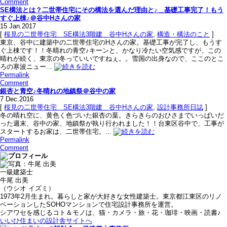
Comment
SE構法とは？二世帯住宅にその構法を選んだ理由と♪＿基礎工事完了！もう
すぐ上棟♪＠谷中Hさんの家
15
Jan.2017
[
桜見の二世帯住宅＿SE構法3階建＿谷中Hさんの家
,
構造・構法のこと
]
東京、谷中に建築中の二世帯住宅のHさんの家。基礎工事が完了し、もうす
ぐ上棟です！！冬晴れの青空♪キーンと、かなり冷たい空気感ですが、この
晴れが続く、東京の冬っていいですねぇ。。雪国の出身なので、ここのとこ
ろの寒波ニュー...
Permalink
Comment
銀杏と青空♪冬晴れの地鎮祭＠谷中の家
7
Dec.2016
[
桜見の二世帯住宅＿SE構法3階建＿谷中Hさんの家
,
設計事務所日誌
]
冬の晴れ空に、黄色く色づいた銀杏の葉。きらきらのおひさまでいっぱいだ
った週末、谷中の家、地鎮祭が執り行われました！！台東区谷中で、工事が
スタートするお家は、二世帯住宅。...
Permalink
Comment
一級建築士
牛尾 出美
（ウシオ イズミ）
1973年2月生まれ。暮らしと家が大好きな女性建築士。東京都江東区のリノ
ベーションしたSOHOマンションで住宅設計事務所を運営。
シアワセを感じるコト＆モノは、猫・カメラ・旅・花・珈琲・映画・読書♪
いいひ住まいの設計舎サイトへ