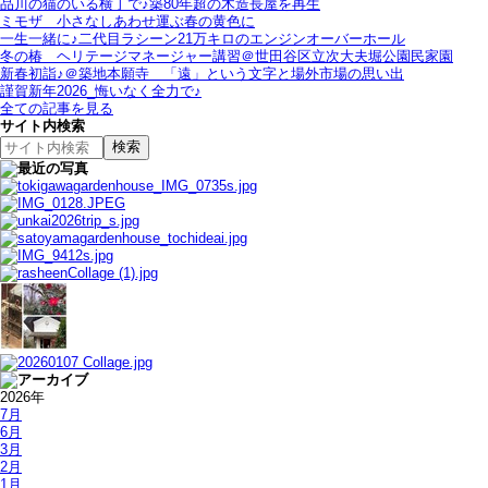
品川の猫のいる横丁で♪築80年超の木造長屋を再生
ミモザ＿小さなしあわせ運ぶ春の黄色に
一生一緒に♪二代目ラシーン21万キロのエンジンオーバーホール
冬の椿＿ヘリテージマネージャー講習＠世田谷区立次大夫堀公園民家園
新春初詣♪＠築地本願寺＿「遠」という文字と場外市場の思い出
謹賀新年2026_悔いなく全力で♪
全ての記事を見る
サイト内検索
2026年
7月
6月
3月
2月
1月