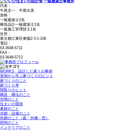
代表：
牛尾圭一、牛尾出美
資格：
一級建築士2名
構造設計一級建築士1名
一級施工管理技士1名
住所：
東京都江東区東陽2-3-1-106
電話：
03-3648-5711
FAX：
03-3648-5712
WORKS＿設計した家々の事例
実例から学ぶ家づくりのヒント
家づくりのこと
家づくり考
間取りのヒント
構造・構法のこと
空間のこと
住まいの環境
素材のこと
水廻・設備のこと
外廻のこと（庭・外構・窓）
照明のこと
インテリアのこと