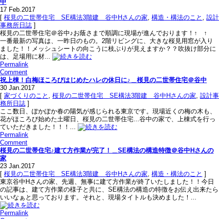
中
17
Feb.2017
[
桜見の二世帯住宅＿SE構法3階建＿谷中Hさんの家
,
構造・構法のこと
,
設計
事務所日誌
]
桜見の二世帯住宅＠谷中♪お蔭さまで順調に現場が進んでおります！↑ ↑
一番最新の写真は、一昨日のもの。2階リビングに、大きな桜見用窓が入り
ました！！メッシュシートの向こうに枝ぶりが見えますか？？吹抜け部分に
は、足場用に材...
Permalink
Comment
祝上棟！白梅ほころびはじめたハレの休日に♪＿桜見の二世帯住宅＠谷中
30
Jan.2017
[
家づくりのこと
,
桜見の二世帯住宅＿SE構法3階建＿谷中Hさんの家
,
設計事
務所日誌
]
ここ数日、ぽかぽか春の陽気が感じられる東京です。現場近くの梅の木も、
花がほころび始めた土曜日、桜見の二世帯住宅...谷中の家で、上棟式を行っ
ていただきました！！！...
Permalink
Comment
桜見の二世帯住宅♪建て方作業が完了！＿SE構法の構造特徴＠谷中Hさんの
家
23
Jan.2017
[
桜見の二世帯住宅＿SE構法3階建＿谷中Hさんの家
,
構造・構法のこと
]
東京谷中Hさんの家、先週、無事に建て方作業が終了いたしました！！今日
の記事は、建て方作業の様子と共に、SE構法の構造の特徴をお伝え出来たら
いいなぁと思っております。それと、現場タイトルも決めました！...
Permalink