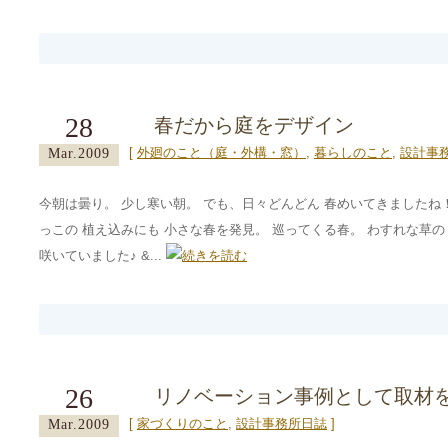
28
春だから庭をデザイン
[
外廻のこと（庭・外構・窓）
,
暮らしのこと
,
設計事
Mar.2009
今朝は曇り。 少し寒い朝。 でも、日々どんどん 春めいてきましたね
っこの 植え込みにも 小さな春を発見。 巡ってくる春。 わすれな草の
咲いていました♪ &...
26
リノベーション事例として取材
[
家づくりのこと
,
設計事務所日誌
]
Mar.2009