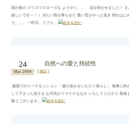
我が家の クリスマスローズも ようやく、、、 花を咲かせました！ 
嬉しいです～！！ 冷たい雨を降らせた 重い雲がやっと退き 晴れはじ
リ。。。 一昨日、リフォ...
24
自然への愛と持続性
[
雑記
]
Mar.2009
飯能でのトークセッション 「森の恵みをいただく暮らし」 無事に終わ
して下さった皆さま お天気がイマイチななか いらしてくださり 最後
難うございます...