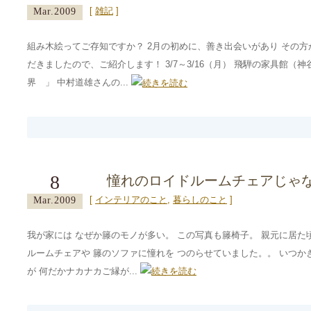
[
雑記
]
Mar.2009
組み木絵ってご存知ですか？ 2月の初めに、善き出会いがあり その方
だきましたので、ご紹介します！ 3/7～3/16（月） 飛騨の家具館（
界 」 中村道雄さんの...
8
憧れのロイドルームチェアじゃ
[
インテリアのこと
,
暮らしのこと
]
Mar.2009
我が家には なぜか籐のモノが多い。 この写真も籐椅子。 親元に居た
ルームチェアや 籐のソファに憧れを つのらせていました。。 いつか
が 何だかナカナカご縁が...