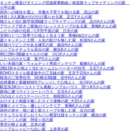
キッチン横並びダイニング回遊家事動線／南道路ラップサイディングの家＿
小平の家
郊外への移住を選ぶ＿共働き子育てを助ける家＿流山の家
仲良し6人家族がのびのび暮らせる家＿足立Yさんの家
猫さんと住む旗竿地3階建ラップサイディングの家＿品川Aさんの家
アウトドア好きご家族のペレットストーブがある家＿青梅Kさんの家
ふたりの終の住処／L字型平屋の家＿日光の家
玄関ひとつ二世帯で心地よく住まう家＿青梅H&Oさんの家
庭とキッチンと土間、人生の歓びを愉しむ家＿杉並Nさんの家
吹抜けリビングがある煉瓦の家＿越谷Hさんの家
シンプルナチュラル高台の家＿横浜Bさんの家
間口2間×3階建まちなかの家＿川口Kさんの家
ふたりの小さな家＿青戸Sさんの家
いい夫婦の家・ウォルナット男前インテリア＿船橋Sさんの家
2階LDKを心地よく住むホームエレベーター付住宅＿立石Tさんの家
BOHOスタイル坂道途中の三兄妹の家＿文京千石Nさんの家
桜見の二世帯住宅＿SE構法3階建＿谷中Hさんの家
自然素材と新建材MIXアレンジして心地よく＿吉川Hさんの家
駅近3LDKローコストでも素敵シンプルハウス＿四つ木Sさんの家
路地に建つライトコートハウス＿文京Aさんの家
川のほとりのコテージハウス＿相模原Gさんの家
おひさまと南庭を愉しむスイス漆喰の家_大宮Iさんの家
漆喰とメイプル・優しいインテリア＿青梅Kさんの家
郊外の幸せ・猫と庭と薪ストーブを愉しむ家＿吉川の家
ナチュラルモダンおうちパン教室仕様キッチンの家＿横浜の家
ふたごくんの家＿阿佐ヶ谷の家
青空が映える家＿北本の家
シンプルシャビーな白い家＿上井草の家