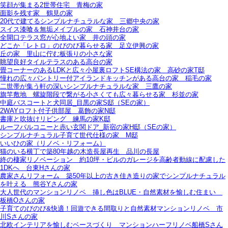
笑顔が集まる2世帯住宅＿青梅の家
面影を残す家＿鶴見の家
20代で建てるシンプルナチュラルな家＿三郷中央の家
スイス漆喰＆無垢メイプルの家＿石神井台の家
全開口テラス窓が心地よい家＿井の頭の家
どこか「レトロ」のびのび暮らせる家＿足立伊興の家
丘の家＿里山に佇む板張りの小さな家
眺望良好タイルテラスのある高台の家
畳コーナーのあるLDKと広々小屋裏ロフトSE構法の家＿高砂の家T邸
憧れの広々パントリー付アイランドキッチンがある高台の家＿稲毛の家
二世帯が集う軒の深いシンプルナチュラルな家＿三鷹の家
旗竿敷地＿螺旋階段で繋がる小さくても広々暮らせる家＿杉並の家
中庭バスコートと犬同居_目黒の家S邸（SEの家）
2WAYロフト付子供部屋＿葛飾の家N邸
書庫と吹抜けリビング 練馬の家K邸
ルーフバルコニーと赤い玄関ドア_新宿の家H邸（SEの家）
シンプルナチュラル子育て世代仕様の家 M邸
いいひの家（リノベ・リフォーム）
猫のいる横丁で築80年越の木造長屋再生＿品川の長屋
終の棲家リノベーション＿約10坪・ビルのガレージを高齢者動線に配慮した
1DKへ＿台東Hさんの家
農家さんリフォーム＿築50年以上の古き佳き造りの家でシンプルナチュラル
を叶える＿熊谷Yさんの家
大人世代のマンションリノベ＿挿し色はBLUE・自然素材を愉しむ住まい＿
板橋Oさんの家
子育てのびのび&快適！回遊できる間取りと自然素材マンションリノベ＿市
川Sさんの家
北欧インテリアを愉しむベースづくり＿マンションハーフリノベ船橋Sさん