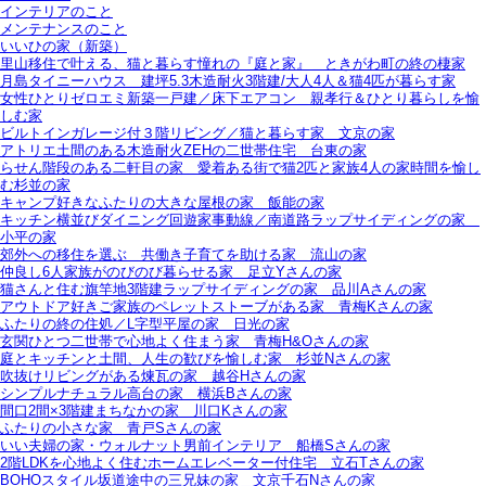
インテリアのこと
メンテナンスのこと
いいひの家（新築）
里山移住で叶える、猫と暮らす憧れの『庭と家』＿ときがわ町の終の棲家
月島タイニーハウス＿建坪5.3木造耐火3階建/大人4人＆猫4匹が暮らす家
女性ひとりゼロエミ新築一戸建／床下エアコン＿親孝行＆ひとり暮らしを愉
しむ家
ビルトインガレージ付３階リビング／猫と暮らす家＿文京の家
アトリエ土間のある木造耐火ZEHの二世帯住宅＿台東の家
らせん階段のある二軒目の家＿愛着ある街で猫2匹と家族4人の家時間を愉し
む杉並の家
キャンプ好きなふたりの大きな屋根の家＿飯能の家
キッチン横並びダイニング回遊家事動線／南道路ラップサイディングの家＿
小平の家
郊外への移住を選ぶ＿共働き子育てを助ける家＿流山の家
仲良し6人家族がのびのび暮らせる家＿足立Yさんの家
猫さんと住む旗竿地3階建ラップサイディングの家＿品川Aさんの家
アウトドア好きご家族のペレットストーブがある家＿青梅Kさんの家
ふたりの終の住処／L字型平屋の家＿日光の家
玄関ひとつ二世帯で心地よく住まう家＿青梅H&Oさんの家
庭とキッチンと土間、人生の歓びを愉しむ家＿杉並Nさんの家
吹抜けリビングがある煉瓦の家＿越谷Hさんの家
シンプルナチュラル高台の家＿横浜Bさんの家
間口2間×3階建まちなかの家＿川口Kさんの家
ふたりの小さな家＿青戸Sさんの家
いい夫婦の家・ウォルナット男前インテリア＿船橋Sさんの家
2階LDKを心地よく住むホームエレベーター付住宅＿立石Tさんの家
BOHOスタイル坂道途中の三兄妹の家＿文京千石Nさんの家