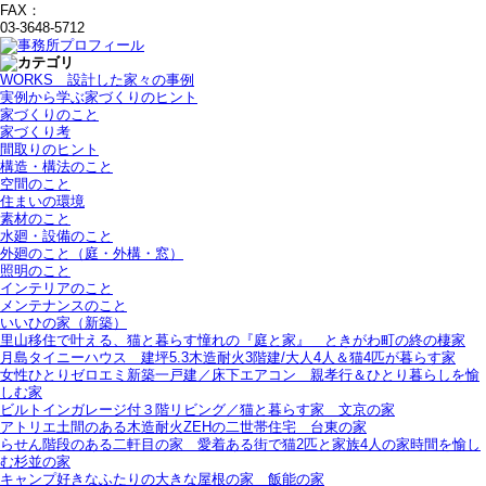
FAX：
03-3648-5712
WORKS＿設計した家々の事例
実例から学ぶ家づくりのヒント
家づくりのこと
家づくり考
間取りのヒント
構造・構法のこと
空間のこと
住まいの環境
素材のこと
水廻・設備のこと
外廻のこと（庭・外構・窓）
照明のこと
インテリアのこと
メンテナンスのこと
いいひの家（新築）
里山移住で叶える、猫と暮らす憧れの『庭と家』＿ときがわ町の終の棲家
月島タイニーハウス＿建坪5.3木造耐火3階建/大人4人＆猫4匹が暮らす家
女性ひとりゼロエミ新築一戸建／床下エアコン＿親孝行＆ひとり暮らしを愉
しむ家
ビルトインガレージ付３階リビング／猫と暮らす家＿文京の家
アトリエ土間のある木造耐火ZEHの二世帯住宅＿台東の家
らせん階段のある二軒目の家＿愛着ある街で猫2匹と家族4人の家時間を愉し
む杉並の家
キャンプ好きなふたりの大きな屋根の家＿飯能の家