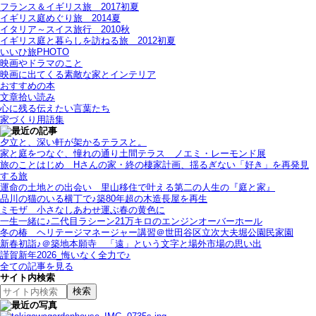
フランス＆イギリス旅＿2017初夏
イギリス庭めぐり旅＿2014夏
イタリア～スイス旅行 2010秋
イギリス庭と暮らしを訪ねる旅＿2012初夏
いいひ旅PHOTO
映画やドラマのこと
映画に出てくる素敵な家とインテリア
おすすめの本
文章拾い読み
心に残る伝えたい言葉たち
家づくり用語集
夕立と、深い軒が架かるテラスと。
家と庭をつなぐ、憧れの通り土間テラス＿ノエミ・レーモンド展
旅のことはじめ＿Hさんの家・終の棲家計画、揺るぎない「好き」を再発見
する旅
運命の土地との出会い＿里山移住で叶える第二の人生の『庭と家』
品川の猫のいる横丁で♪築80年超の木造長屋を再生
ミモザ＿小さなしあわせ運ぶ春の黄色に
一生一緒に♪二代目ラシーン21万キロのエンジンオーバーホール
冬の椿＿ヘリテージマネージャー講習＠世田谷区立次大夫堀公園民家園
新春初詣♪＠築地本願寺＿「遠」という文字と場外市場の思い出
謹賀新年2026_悔いなく全力で♪
全ての記事を見る
サイト内検索