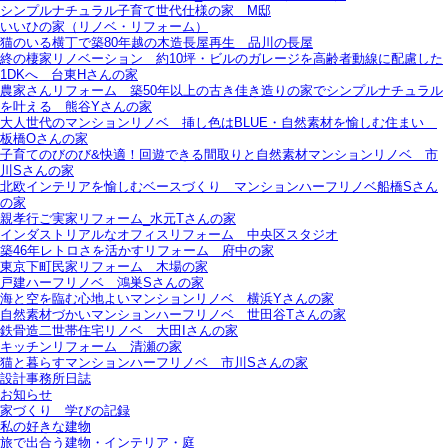
シンプルナチュラル子育て世代仕様の家 M邸
いいひの家（リノベ・リフォーム）
猫のいる横丁で築80年越の木造長屋再生＿品川の長屋
終の棲家リノベーション＿約10坪・ビルのガレージを高齢者動線に配慮した
1DKへ＿台東Hさんの家
農家さんリフォーム＿築50年以上の古き佳き造りの家でシンプルナチュラル
を叶える＿熊谷Yさんの家
大人世代のマンションリノベ＿挿し色はBLUE・自然素材を愉しむ住まい＿
板橋Oさんの家
子育てのびのび&快適！回遊できる間取りと自然素材マンションリノベ＿市
川Sさんの家
北欧インテリアを愉しむベースづくり＿マンションハーフリノベ船橋Sさん
の家
親孝行ご実家リフォーム_水元Tさんの家
インダストリアルなオフィスリフォーム＿中央区スタジオ
築46年レトロさを活かすリフォーム＿府中の家
東京下町民家リフォーム＿木場の家
戸建ハーフリノベ＿鴻巣Sさんの家
海と空を臨む心地よいマンションリノベ＿横浜Yさんの家
自然素材づかいマンションハーフリノベ＿世田谷Tさんの家
鉄骨造二世帯住宅リノベ＿大田Iさんの家
キッチンリフォーム＿清瀬の家
猫と暮らすマンションハーフリノベ＿市川Sさんの家
設計事務所日誌
お知らせ
家づくり 学びの記録
私の好きな建物
旅で出合う建物・インテリア・庭