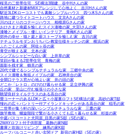
桜見の二世帯住宅＿SE構法3階建＿谷中Hさんの家
自然素材と新建材MIXアレンジして心地よく＿吉川Hさんの家
駅近3LDKローコストでも素敵シンプルハウス＿四つ木Sさんの家
路地に建つライトコートハウス＿文京Aさんの家
川のほとりのコテージハウス＿相模原Gさんの家
おひさまと南庭を愉しむスイス漆喰の家_大宮Iさんの家
漆喰とメイプル・優しいインテリア＿青梅Kさんの家
郊外の幸せ・猫と庭と薪ストーブを愉しむ家＿吉川の家
ナチュラルモダンおうちパン教室仕様キッチンの家＿横浜の家
ふたごくんの家＿阿佐ヶ谷の家
青空が映える家＿北本の家
シンプルシャビーな白い家＿上井草の家
笑顔が集まる2世帯住宅＿青梅の家
面影を残す家＿鶴見の家
20代で建てるシンプルナチュラルな家＿三郷中央の家
スイス漆喰＆無垢メイプルの家＿石神井台の家
全開口テラス窓が心地よい家＿井の頭の家
どこか「レトロ」のびのび暮らせる家＿足立伊興の家
丘の家＿里山に佇む板張りの小さな家
眺望良好タイルテラスのある高台の家
畳コーナーのあるLDKと広々小屋裏ロフトSE構法の家＿高砂の家T邸
憧れの広々パントリー付アイランドキッチンがある高台の家＿稲毛の家
二世帯が集う軒の深いシンプルナチュラルな家＿三鷹の家
旗竿敷地＿螺旋階段で繋がる小さくても広々暮らせる家＿杉並の家
中庭バスコートと犬同居_目黒の家S邸（SEの家）
2WAYロフト付子供部屋＿葛飾の家N邸
書庫と吹抜けリビング 練馬の家K邸
ルーフバルコニーと赤い玄関ドア_新宿の家H邸（SEの家）