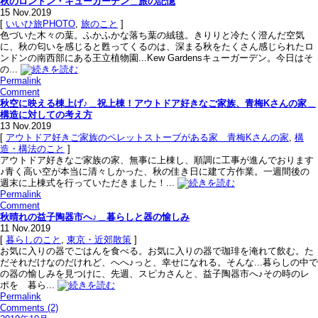
秋のロンドン・キューガーデン＿旅の記憶
15
Nov.2019
[
いいひ旅PHOTO
,
旅のこと
]
色づいた木々の葉。ふかふかな落ち葉の絨毯。きりりと冷たく澄んだ空気
に、秋の匂いを感じると甦ってくるのは、深まる秋をたくさん感じられたロ
ンドンの南西部にある王立植物園...Kew Gardensキューガーデン。今日はそ
の...
Permalink
Comment
秋空に映える棟上げ♪＿祝上棟！アウトドア好きなご家族、青梅Kさんの家＿
構造に対しての考え方
13
Nov.2019
[
アウトドア好きご家族のペレットストーブがある家＿青梅Kさんの家
,
構
造・構法のこと
]
アウトドア好きなご家族の家、無事に上棟し、順調に工事が進んでおります
♪青く高い空が本当に清々しかった、秋の佳き日に建て方作業。一週間後の
週末に上棟式を行っていただきました！...
Permalink
Comment
秋晴れの益子陶器市へ♪＿暮らしと器の愉しみ
11
Nov.2019
[
暮らしのこと
,
東京・近郊散策
]
お気に入りの器でごはんを食べる。お気に入りの器で珈琲を淹れて飲む。た
だそれだけなのだけれど、へへ♪っと、幸せになれる。そんな...暮らしの中で
の器の愉しみを見つけに、先週、スピカさんと、益子陶器市へ♪その時のレ
ポを 暮ら...
Permalink
Comments (2)