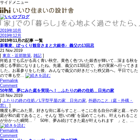
サイドメニュー
2019年10月
2019年12月
2019年11月の記事 一覧
新蕎麦、ぽっくり観音さまと大銀杏♪_義父の13回忌
21
Nov.2019
[
東京・近郊散策
,
雑記
]
何処までも広がる高く青い秋空。黄色く色づいた銀杏が輝いて...深まる秋を
感じる季節になりましたね。先週、義父の13回忌で、夫の実家へ行ってきま
した。お墓参りをした後、みんなで義父の好きだった秩父路へ。平日でした
ので車も空...
Permalink
Comment
50年間、夢にみた庭を実現へ！＿ふたりの終の住処＿日光の家
18
Nov.2019
[
ふたりの終の住処／L字型平屋の家＿日光の家
,
外廻のこと（庭・外構・
窓）
]
幾度も夢にみた景。好きな街に暮らすこと...そこに在る自分の家と庭...その
庭が和の庭であること。そんな '想いの種' を温めてこられ、叶えられること
が分かった瞬間...「 50年、夢み続けてきた庭が叶えられます 」と、...
Permalink
Comment