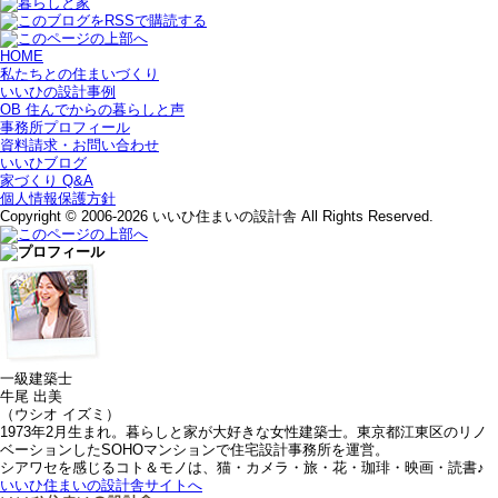
HOME
私たちとの住まいづくり
いいひの設計事例
OB 住んでからの暮らしと声
事務所プロフィール
資料請求・お問い合わせ
いいひブログ
家づくり Q&A
個人情報保護方針
Copyright © 2006-2026 いいひ住まいの設計舎 All Rights Reserved.
一級建築士
牛尾 出美
（ウシオ イズミ）
1973年2月生まれ。暮らしと家が大好きな女性建築士。東京都江東区のリノ
ベーションしたSOHOマンションで住宅設計事務所を運営。
シアワセを感じるコト＆モノは、猫・カメラ・旅・花・珈琲・映画・読書♪
いいひ住まいの設計舎サイトへ