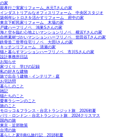
の家
親孝行ご実家リフォーム_水元Tさんの家
インダストリアルなオフィスリフォーム＿中央区スタジオ
築46年レトロさを活かすリフォーム＿府中の家
東京下町民家リフォーム＿木場の家
戸建ハーフリノベ＿鴻巣Sさんの家
海と空を臨む心地よいマンションリノベ＿横浜Yさんの家
自然素材づかいマンションハーフリノベ＿世田谷Tさんの家
鉄骨造二世帯住宅リノベ＿大田Iさんの家
キッチンリフォーム＿清瀬の家
猫と暮らすマンションハーフリノベ＿市川Sさんの家
設計事務所日誌
お知らせ
家づくり 学びの記録
私の好きな建物
旅で出合う建物・インテリア・庭
お宅訪問
暮らしのこと
雑記
猫たちのこと
愛車ラシーンのこと
旅のこと
モロッコ＆フランス・台北トランジット旅＿2026初夏
パリ・ロンドン・台北トランジット旅＿2024クリスマス
国内の旅
東京・近郊散策
台湾の旅
暮らしと家®南仏旅行記＿2018初夏