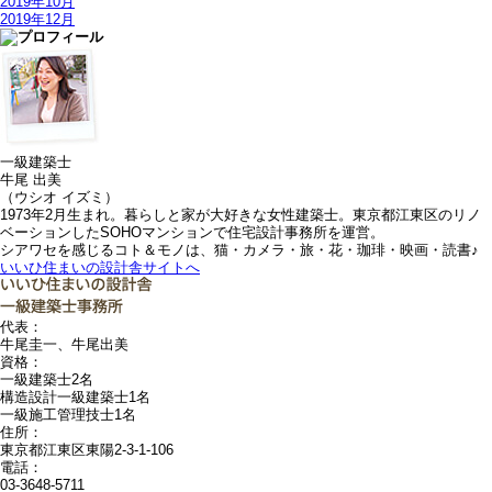
2019年10月
2019年12月
一級建築士
牛尾 出美
（ウシオ イズミ）
1973年2月生まれ。暮らしと家が大好きな女性建築士。東京都江東区のリノ
ベーションしたSOHOマンションで住宅設計事務所を運営。
シアワセを感じるコト＆モノは、猫・カメラ・旅・花・珈琲・映画・読書♪
いいひ住まいの設計舎サイトへ
代表：
牛尾圭一、牛尾出美
資格：
一級建築士2名
構造設計一級建築士1名
一級施工管理技士1名
住所：
東京都江東区東陽2-3-1-106
電話：
03-3648-5711