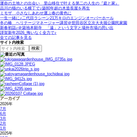
運命の土地との出会い＿里山移住で叶える第二の人生の『庭と家』
品川の猫のいる横丁で♪築80年超の木造長屋を再生
ミモザ＿小さなしあわせ運ぶ春の黄色に
一生一緒に♪二代目ラシーン21万キロのエンジンオーバーホール
冬の椿＿ヘリテージマネージャー講習＠世田谷区立次大夫堀公園民家園
新春初詣♪＠築地本願寺＿「遠」という文字と場外市場の思い出
謹賀新年2026_悔いなく全力で♪
全ての記事を見る
サイト内検索
2026年
7月
6月
3月
2月
1月
2025年