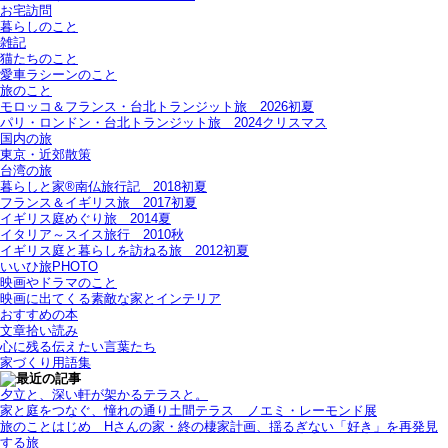
お宅訪問
暮らしのこと
雑記
猫たちのこと
愛車ラシーンのこと
旅のこと
モロッコ＆フランス・台北トランジット旅＿2026初夏
パリ・ロンドン・台北トランジット旅＿2024クリスマス
国内の旅
東京・近郊散策
台湾の旅
暮らしと家®南仏旅行記＿2018初夏
フランス＆イギリス旅＿2017初夏
イギリス庭めぐり旅＿2014夏
イタリア～スイス旅行 2010秋
イギリス庭と暮らしを訪ねる旅＿2012初夏
いいひ旅PHOTO
映画やドラマのこと
映画に出てくる素敵な家とインテリア
おすすめの本
文章拾い読み
心に残る伝えたい言葉たち
家づくり用語集
夕立と、深い軒が架かるテラスと。
家と庭をつなぐ、憧れの通り土間テラス＿ノエミ・レーモンド展
旅のことはじめ＿Hさんの家・終の棲家計画、揺るぎない「好き」を再発見
する旅