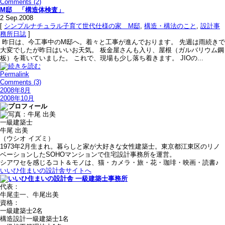
Comments (2)
M邸 「構造体検査」
2
Sep.2008
[
シンプルナチュラル子育て世代仕様の家 M邸
,
構造・構法のこと
,
設計事
務所日誌
]
昨日は、今工事中のM邸へ。着々と工事が進んでおります。 先週は雨続きで
大変でしたが昨日はいいお天気。 板金屋さんも入り、屋根（ガルバリウム鋼
板）を葺いていました。 これで、現場も少し落ち着きます。 JIOの...
Permalink
Comments (3)
2008年8月
2008年10月
一級建築士
牛尾 出美
（ウシオ イズミ）
1973年2月生まれ。暮らしと家が大好きな女性建築士。東京都江東区のリノ
ベーションしたSOHOマンションで住宅設計事務所を運営。
シアワセを感じるコト＆モノは、猫・カメラ・旅・花・珈琲・映画・読書♪
いいひ住まいの設計舎サイトへ
代表：
牛尾圭一、牛尾出美
資格：
一級建築士2名
構造設計一級建築士1名