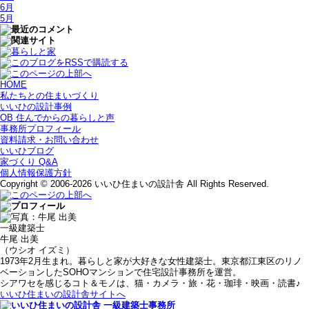
6月
5月
HOME
私たちとの住まいづくり
いいひの設計事例
OB 住んでからの暮らしと声
事務所プロフィール
資料請求・お問い合わせ
いいひブログ
家づくり Q&A
個人情報保護方針
Copyright © 2006-2026 いいひ住まいの設計舎 All Rights Reserved.
一級建築士
牛尾 出美
（ウシオ イズミ）
1973年2月生まれ。暮らしと家が大好きな女性建築士。東京都江東区のリノ
ベーションしたSOHOマンションで住宅設計事務所を運営。
シアワセを感じるコト＆モノは、猫・カメラ・旅・花・珈琲・映画・読書♪
いいひ住まいの設計舎サイトへ