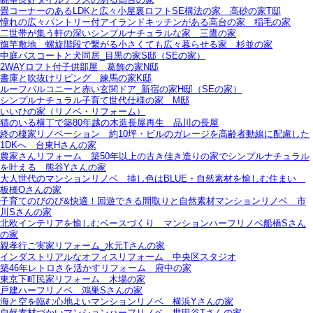
畳コーナーのあるLDKと広々小屋裏ロフトSE構法の家＿高砂の家T邸
憧れの広々パントリー付アイランドキッチンがある高台の家＿稲毛の家
二世帯が集う軒の深いシンプルナチュラルな家＿三鷹の家
旗竿敷地＿螺旋階段で繋がる小さくても広々暮らせる家＿杉並の家
中庭バスコートと犬同居_目黒の家S邸（SEの家）
2WAYロフト付子供部屋＿葛飾の家N邸
書庫と吹抜けリビング 練馬の家K邸
ルーフバルコニーと赤い玄関ドア_新宿の家H邸（SEの家）
シンプルナチュラル子育て世代仕様の家 M邸
いいひの家（リノベ・リフォーム）
猫のいる横丁で築80年越の木造長屋再生＿品川の長屋
終の棲家リノベーション＿約10坪・ビルのガレージを高齢者動線に配慮した
1DKへ＿台東Hさんの家
農家さんリフォーム＿築50年以上の古き佳き造りの家でシンプルナチュラル
を叶える＿熊谷Yさんの家
大人世代のマンションリノベ＿挿し色はBLUE・自然素材を愉しむ住まい＿
板橋Oさんの家
子育てのびのび&快適！回遊できる間取りと自然素材マンションリノベ＿市
川Sさんの家
北欧インテリアを愉しむベースづくり＿マンションハーフリノベ船橋Sさん
の家
親孝行ご実家リフォーム_水元Tさんの家
インダストリアルなオフィスリフォーム＿中央区スタジオ
築46年レトロさを活かすリフォーム＿府中の家
東京下町民家リフォーム＿木場の家
戸建ハーフリノベ＿鴻巣Sさんの家
海と空を臨む心地よいマンションリノベ＿横浜Yさんの家
自然素材づかいマンションハーフリノベ＿世田谷Tさんの家