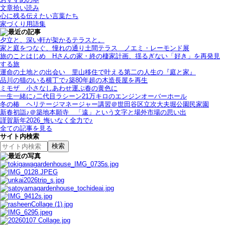
文章拾い読み
心に残る伝えたい言葉たち
家づくり用語集
夕立と、深い軒が架かるテラスと。
家と庭をつなぐ、憧れの通り土間テラス＿ノエミ・レーモンド展
旅のことはじめ＿Hさんの家・終の棲家計画、揺るぎない「好き」を再発見
する旅
運命の土地との出会い＿里山移住で叶える第二の人生の『庭と家』
品川の猫のいる横丁で♪築80年超の木造長屋を再生
ミモザ＿小さなしあわせ運ぶ春の黄色に
一生一緒に♪二代目ラシーン21万キロのエンジンオーバーホール
冬の椿＿ヘリテージマネージャー講習＠世田谷区立次大夫堀公園民家園
新春初詣♪＠築地本願寺＿「遠」という文字と場外市場の思い出
謹賀新年2026_悔いなく全力で♪
全ての記事を見る
サイト内検索