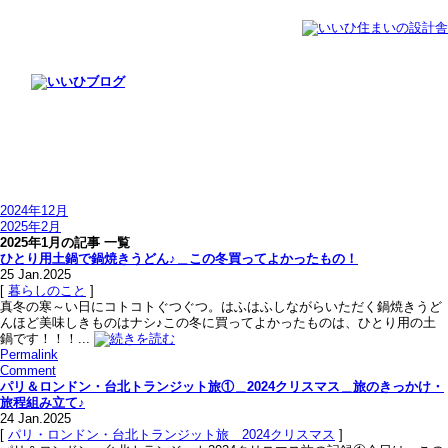
2024年12月
2025年2月
2025年1月の記事 一覧
ひとり用土鍋で鍋焼きうどん♪＿この冬買ってよかったもの！
25
Jan.2025
[
暮らしのこと
]
真冬の寒～い日にコトコトぐつぐつ。はふはふしながらいただく鍋焼きうど
んほど美味しきものはナシ♪この冬に買ってよかったものは、ひとり用の土
鍋です！！！...
Permalink
Comment
パリ＆ロンドン・台北トランジット旅①＿2024クリスマス＿旅のきっかけ・
旅程組み立て♪
24
Jan.2025
[
パリ・ロンドン・台北トランジット旅＿2024クリスマス
]