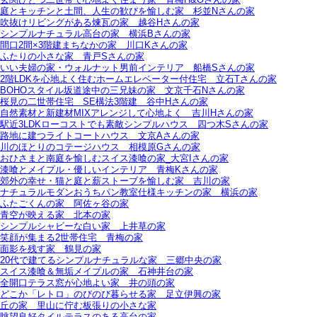
庭とキッチンと土間、人生の歓びを愉しむ家＿杉並Nさんの家
吹抜けリビングがある煉瓦の家＿越谷Hさんの家
シンプルナチュラル高台の家＿横浜Bさんの家
間口2間×3階建まちなかの家＿川口Kさんの家
ふたりの小さな家＿青戸Sさんの家
いい夫婦の家・ウォルナット男前インテリア＿船橋Sさんの家
2階LDKを心地よく住むホームエレベーター付住宅＿立石Tさんの家
BOHOスタイル坂道途中の三兄妹の家＿文京千石Nさんの家
桜見の二世帯住宅＿SE構法3階建＿谷中Hさんの家
自然素材と新建材MIXアレンジして心地よく＿吉川Hさんの家
駅近3LDKローコストでも素敵シンプルハウス＿四つ木Sさんの家
路地に建つライトコートハウス＿文京Aさんの家
川のほとりのコテージハウス＿相模原Gさんの家
おひさまと南庭を愉しむスイス漆喰の家_大宮Iさんの家
漆喰とメイプル・優しいインテリア＿青梅Kさんの家
郊外の幸せ・猫と庭と薪ストーブを愉しむ家＿吉川の家
ナチュラルモダンおうちパン教室仕様キッチンの家＿横浜の家
ふたごくんの家＿阿佐ヶ谷の家
青空が映える家＿北本の家
シンプルシャビーな白い家＿上井草の家
笑顔が集まる2世帯住宅＿青梅の家
面影を残す家＿鶴見の家
20代で建てるシンプルナチュラルな家＿三郷中央の家
スイス漆喰＆無垢メイプルの家＿石神井台の家
全開口テラス窓が心地よい家＿井の頭の家
どこか「レトロ」のびのび暮らせる家＿足立伊興の家
丘の家＿里山に佇む板張りの小さな家
眺望良好タイルテラスのある高台の家