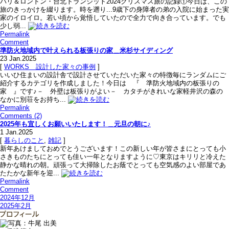
パリ＆ロンドン・台北トランジット2024クリスマス旅の記録①今日は、この
旅のきっかけを綴ります。時を遡り...9歳下の身障者の弟の入院に始まった実
家のイロイロ。若い頃から覚悟していたので全力で向き合っています。でも
少し弱...
Permalink
Comment
準防火地域内で叶えられる板張りの家＿米杉サイディング
23
Jan.2025
[
WORKS＿設計した家々の事例
]
いいひ住まいの設計舎で設計させていただいた家々の特徴毎にランダムにご
紹介するカテゴリを作成しました！今日は 『 準防火地域内の板張りの
家 』です♪－ 外壁は板張りがよい－ カタチがきれいな家軽井沢の森の
なかに別荘をお持ち...
Permalink
Comments (2)
2025年も宜しくお願いいたします！＿元旦の朝に♪
1
Jan.2025
[
暮らしのこと
,
雑記
]
新年あけましておめでとうございます！この新しい年が皆さまにとっても小
さきものたちにとっても佳い一年となりますように♡東京はキリリと冷えた
静かな晴れの朝。頑張って大掃除したお蔭でとっても空気感のよい部屋であ
たたかな新年を迎...
Permalink
Comment
2024年12月
2025年2月