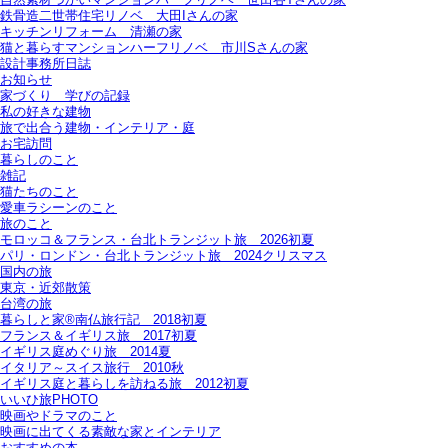
鉄骨造二世帯住宅リノベ＿大田Iさんの家
キッチンリフォーム＿清瀬の家
猫と暮らすマンションハーフリノベ＿市川Sさんの家
設計事務所日誌
お知らせ
家づくり 学びの記録
私の好きな建物
旅で出合う建物・インテリア・庭
お宅訪問
暮らしのこと
雑記
猫たちのこと
愛車ラシーンのこと
旅のこと
モロッコ＆フランス・台北トランジット旅＿2026初夏
パリ・ロンドン・台北トランジット旅＿2024クリスマス
国内の旅
東京・近郊散策
台湾の旅
暮らしと家®南仏旅行記＿2018初夏
フランス＆イギリス旅＿2017初夏
イギリス庭めぐり旅＿2014夏
イタリア～スイス旅行 2010秋
イギリス庭と暮らしを訪ねる旅＿2012初夏
いいひ旅PHOTO
映画やドラマのこと
映画に出てくる素敵な家とインテリア
おすすめの本