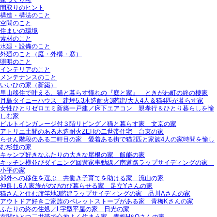
間取りのヒント
構造・構法のこと
空間のこと
住まいの環境
素材のこと
水廻・設備のこと
外廻のこと（庭・外構・窓）
照明のこと
インテリアのこと
メンテナンスのこと
いいひの家（新築）
里山移住で叶える、猫と暮らす憧れの『庭と家』＿ときがわ町の終の棲家
月島タイニーハウス＿建坪5.3木造耐火3階建/大人4人＆猫4匹が暮らす家
女性ひとりゼロエミ新築一戸建／床下エアコン＿親孝行＆ひとり暮らしを愉
しむ家
ビルトインガレージ付３階リビング／猫と暮らす家＿文京の家
アトリエ土間のある木造耐火ZEHの二世帯住宅＿台東の家
らせん階段のある二軒目の家＿愛着ある街で猫2匹と家族4人の家時間を愉し
む杉並の家
キャンプ好きなふたりの大きな屋根の家＿飯能の家
キッチン横並びダイニング回遊家事動線／南道路ラップサイディングの家＿
小平の家
郊外への移住を選ぶ＿共働き子育てを助ける家＿流山の家
仲良し6人家族がのびのび暮らせる家＿足立Yさんの家
猫さんと住む旗竿地3階建ラップサイディングの家＿品川Aさんの家
アウトドア好きご家族のペレットストーブがある家＿青梅Kさんの家
ふたりの終の住処／L字型平屋の家＿日光の家
玄関ひとつ二世帯で心地よく住まう家＿青梅H&Oさんの家