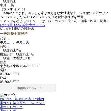
一級建築士
牛尾 出美
（ウシオ イズミ）
1973年2月生まれ。暮らしと家が大好きな女性建築士。東京都江東区のリノ
ベーションしたSOHOマンションで住宅設計事務所を運営。
シアワセを感じるコト＆モノは、猫・カメラ・旅・花・珈琲・映画・読書♪
いいひ住まいの設計舎サイトへ
代表：
牛尾圭一、牛尾出美
資格：
一級建築士2名
構造設計一級建築士1名
一級施工管理技士1名
住所：
東京都江東区東陽2-3-1-106
電話：
03-3648-5711
FAX：
03-3648-5712
WORKS＿設計した家々の事例
実例から学ぶ家づくりのヒント
家づくりのこと
家づくり考