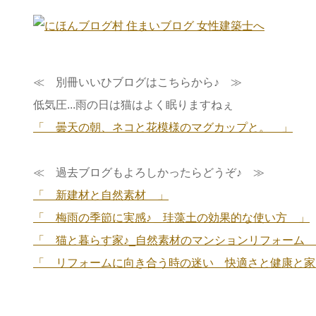
≪ 別冊いいひブログはこちらから♪ ≫
低気圧...雨の日は猫はよく眠りますねぇ
「 曇天の朝、ネコと花模様のマグカップと。 」
≪ 過去ブログもよろしかったらどうぞ♪ ≫
「 新建材と自然素材 」
「 梅雨の季節に実感♪＿珪藻土の効果的な使い方 」
「 猫と暮らす家♪_自然素材のマンションリフォーム
「 リフォームに向き合う時の迷い＿快適さと健康と家