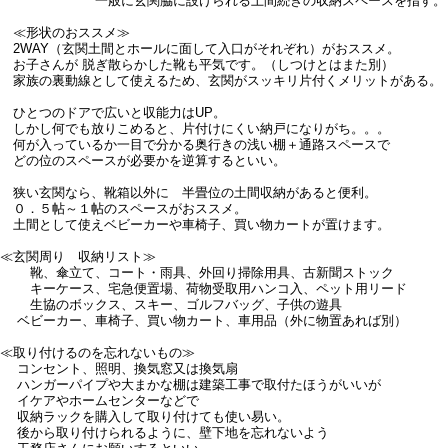
一般に玄関脇に設けられる土間続きの収納スペースを指す。
≪形状のおススメ≫
2WAY（玄関土間とホールに面して入口がそれぞれ）がおススメ。
お子さんが 脱ぎ散らかした靴も平気です。（しつけとはまた別）
家族の裏動線として使えるため、玄関がスッキリ片付くメリットがある。
ひとつのドアで広いと収能力はUP。
しかし何でも放りこめると、片付けにくい納戸になりがち。。。
何が入っているか一目で分かる奥行きの浅い棚＋通路スペースで
どの位のスペースが必要かを逆算するといい。
狭い玄関なら、靴箱以外に 半畳位の土間収納があると便利。
０．５帖～１帖のスペースがおススメ。
土間として使えベビーカーや車椅子、買い物カートが置けます。
≪玄関周り 収納リスト≫
靴、傘立て、コート・雨具、外回り掃除用具、古新聞ストック
キーケース、宅急便置場、荷物受取用ハンコ入、ペット用リード
生協のボックス、スキー、ゴルフバッグ、子供の遊具
ベビーカー、車椅子、買い物カート、車用品（外に物置あれば別）
≪取り付けるのを忘れないもの≫
コンセント、照明、換気窓又は換気扇
ハンガーパイプや大まかな棚は建築工事で取付たほうがいいが
イケアやホームセンターなどで
収納ラックを購入して取り付けても使い易い。
後から取り付けられるように、壁下地を忘れないよう