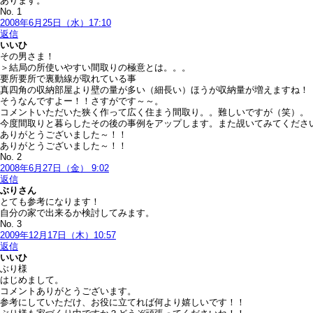
あります。
No. 1
2008年6月25日（水）17:10
返信
いいひ
その男さま！
＞結局の所使いやすい間取りの極意とは。。。
要所要所で裏動線が取れている事
真四角の収納部屋より壁の量が多い（細長い）ほうが収納量が増えますね！
そうなんですよー！！さすがです～～。
コメントいただいた狭く作って広く住まう間取り。。難しいですが（笑）。
今度間取りと暮らしたその後の事例をアップします。また覘いてみてくださ
ありがとうございました～！！
ありがとうございました～！！
No. 2
2008年6月27日（金） 9:02
返信
ぶり
さん
とても参考になります！
自分の家で出来るか検討してみます。
No. 3
2009年12月17日（木）10:57
返信
いいひ
ぶり様
はじめまして。
コメントありがとうございます。
参考にしていただけ、お役に立てれば何より嬉しいです！！