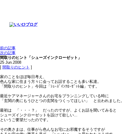
前の記事
次の記事
間取りのヒント「シューズインクローゼット」
25
Jun.2008
[
間取りのヒント
]
家のことをほぼ毎日考え、
色んな家に住まう方々に会ってお話することも多い私達。
「間取りのヒント」今回は「ｼｭｰｽﾞｲﾝｸﾛｰｾﾞｯﾄ編」です。
最近ケアマネージャーさんのお宅をプランニングしている時に
「玄関の奥にもうひとつの玄関をつくってほしい」 と云われました。
最初は 「・・・？」 だったのですが、よくお話を聞いてみると
シューズインクローゼットを設けて欲しい...
というご要望だったのです。
その奥さまは、仕事がら色んなお宅にお邪魔するそうですが