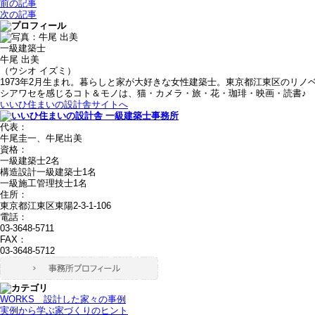
前の記事
次の記事
一級建築士
牛尾 出美
（ウシオ イズミ）
1973年2月生まれ。暮らしと家が大好きな女性建築士。東京都江東区のリノ
シアワセを感じるコト＆モノは、猫・カメラ・旅・花・珈琲・映画・読書♪
いいひ住まいの設計舎サイトへ
代表：
牛尾圭一、牛尾出美
資格：
一級建築士2名
構造設計一級建築士1名
一級施工管理技士1名
住所：
東京都江東区東陽2-3-1-106
電話：
03-3648-5711
FAX：
03-3648-5712
WORKS＿設計した家々の事例
実例から学ぶ家づくりのヒント