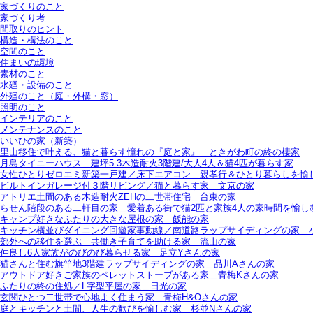
家づくりのこと
家づくり考
間取りのヒント
構造・構法のこと
空間のこと
住まいの環境
素材のこと
水廻・設備のこと
外廻のこと（庭・外構・窓）
照明のこと
インテリアのこと
メンテナンスのこと
いいひの家（新築）
里山移住で叶える、猫と暮らす憧れの『庭と家』＿ときがわ町の終の棲家
月島タイニーハウス＿建坪5.3木造耐火3階建/大人4人＆猫4匹が暮らす家
女性ひとりゼロエミ新築一戸建／床下エアコン＿親孝行＆ひとり暮らしを愉
ビルトインガレージ付３階リビング／猫と暮らす家＿文京の家
アトリエ土間のある木造耐火ZEHの二世帯住宅＿台東の家
らせん階段のある二軒目の家＿愛着ある街で猫2匹と家族4人の家時間を愉し
キャンプ好きなふたりの大きな屋根の家＿飯能の家
キッチン横並びダイニング回遊家事動線／南道路ラップサイディングの家＿
郊外への移住を選ぶ＿共働き子育てを助ける家＿流山の家
仲良し6人家族がのびのび暮らせる家＿足立Yさんの家
猫さんと住む旗竿地3階建ラップサイディングの家＿品川Aさんの家
アウトドア好きご家族のペレットストーブがある家＿青梅Kさんの家
ふたりの終の住処／L字型平屋の家＿日光の家
玄関ひとつ二世帯で心地よく住まう家＿青梅H&Oさんの家
庭とキッチンと土間、人生の歓びを愉しむ家＿杉並Nさんの家