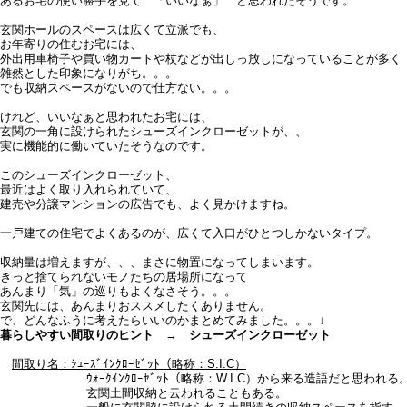
あるお宅の使い勝手を見て 「いいなぁ」 と思われたそうです。
玄関ホールのスペースは広くて立派でも、
お年寄りの住むお宅には、
外出用車椅子や買い物カートや杖などが出しっ放しになっていることが多く
雑然とした印象になりがち。。。
でも収納スペースがないので仕方ない。。。
けれど、いいなぁと思われたお宅には、
玄関の一角に設けられたシューズインクローゼットが、、
実に機能的に働いていたそうなのです。
このシューズインクローゼット、
最近はよく取り入れられていて、
建売や分譲マンションの広告でも、よく見かけますね。
一戸建ての住宅でよくあるのが、広くて入口がひとつしかないタイプ。
収納量は増えますが、、、まさに物置になってしまいます。
きっと捨てられないモノたちの居場所になって
あんまり「気」の巡りもよくなさそう。。。
玄関先には、あんまりおススメしたくありません。
で、どんなふうに考えたらいいのかまとめてみました。。。↓
暮らしやすい間取りのヒント → シューズインクローゼット
間取り名：ｼｭｰｽﾞｲﾝｸﾛｰｾﾞｯﾄ（略称：S.I.C）
ｳｫｰｸｲﾝｸﾛｰｾﾞｯﾄ（略称：W.I.C）から来る造語だと思われる
玄関土間収納と云われることもある。