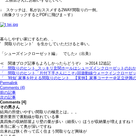
工務店さんにお願いするといい。
↓ スケッチは、私がおススメする2WAY間取りの一例。
（画像クリックするとPDFに飛びま～す）
暮らしやすい家にするため、、
' 間取りのヒント' を生かしていただけると幸い。
「シューズインクローゼット編」 でした♪（出美）
≪ 関連ブログ記事もよろしかったらどうぞ♪ ≫2014.12追記
「 間取りのヒント_スッキリ玄関ホールはシューズインクローゼットのおか
「 間取りのヒント「片付下手さんにこそ♪回遊動線ウォークインクローゼ
「 '時短' 家事を叶える間取りのヒント＿【実例】家事コーナー＠足立伊
Permalink
Comments (4)
前の記事
次の記事
Comments [4]
その男
さん
結局の所使いやすい間取りの極意とは。。。
要所要所で裏動線が取れている事
真四角の収納部屋より壁の量が多い（細長い）ほうが収納量が増えますね！
本当に家って奥が深いですね
出来れば狭く作って広く住まう間取りなど興味が