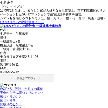
牛尾 出美
（ウシオ イズミ）
1973年2月生まれ。暮らしと家が大好きな女性建築士。東京都江東区のリノ
ベーションしたSOHOマンションで住宅設計事務所を運営。
シアワセを感じるコト＆モノは、猫・カメラ・旅・花・珈琲・映画・読書♪
いいひ住まいの設計舎サイトへ
代表：
牛尾圭一、牛尾出美
資格：
一級建築士2名
構造設計一級建築士1名
一級施工管理技士1名
住所：
東京都江東区東陽2-3-1-106
電話：
03-3648-5711
FAX：
03-3648-5712
WORKS＿設計した家々の事例
実例から学ぶ家づくりのヒント
家づくりのこと
家づくり考
間取りのヒント