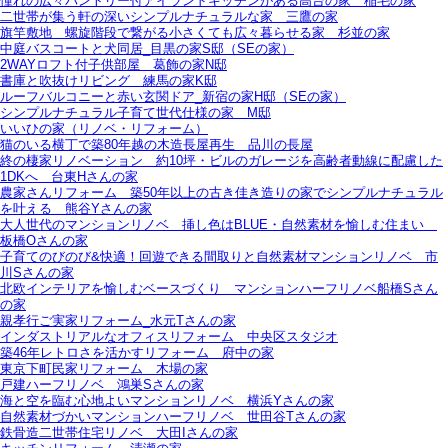
憧れの広々パントリー付アイランドキッチンがある高台の家＿稲毛の家
二世帯が集う軒の深いシンプルナチュラルな家＿三鷹の家
旗竿敷地＿螺旋階段で繋がる小さくても広々暮らせる家＿杉並の家
中庭バスコートと犬同居_目黒の家S邸（SEの家）
2WAYロフト付子供部屋＿葛飾の家N邸
書庫と吹抜けリビング 練馬の家K邸
ルーフバルコニーと赤い玄関ドア_新宿の家H邸（SEの家）
シンプルナチュラル子育て世代仕様の家 M邸
いいひの家（リノベ・リフォーム）
猫のいる横丁で築80年越の木造長屋再生＿品川の長屋
終の棲家リノベーション＿約10坪・ビルのガレージを高齢者動線に配慮した
1DKへ＿台東Hさんの家
農家さんリフォーム＿築50年以上の古き佳き造りの家でシンプルナチュラル
を叶える＿熊谷Yさんの家
大人世代のマンションリノベ＿挿し色はBLUE・自然素材を愉しむ住まい＿
板橋Oさんの家
子育てのびのび&快適！回遊できる間取りと自然素材マンションリノベ＿市
川Sさんの家
北欧インテリアを愉しむベースづくり＿マンションハーフリノベ船橋Sさん
の家
親孝行ご実家リフォーム_水元Tさんの家
インダストリアルなオフィスリフォーム＿中央区スタジオ
築46年レトロさを活かすリフォーム＿府中の家
東京下町民家リフォーム＿木場の家
戸建ハーフリノベ＿鴻巣Sさんの家
海と空を臨む心地よいマンションリノベ＿横浜Yさんの家
自然素材づかいマンションハーフリノベ＿世田谷Tさんの家
鉄骨造二世帯住宅リノベ＿大田Iさんの家