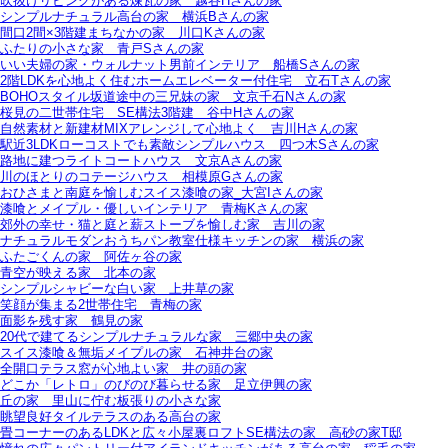
吹抜けリビングがある煉瓦の家＿越谷Hさんの家
シンプルナチュラル高台の家＿横浜Bさんの家
間口2間×3階建まちなかの家＿川口Kさんの家
ふたりの小さな家＿青戸Sさんの家
いい夫婦の家・ウォルナット男前インテリア＿船橋Sさんの家
2階LDKを心地よく住むホームエレベーター付住宅＿立石Tさんの家
BOHOスタイル坂道途中の三兄妹の家＿文京千石Nさんの家
桜見の二世帯住宅＿SE構法3階建＿谷中Hさんの家
自然素材と新建材MIXアレンジして心地よく＿吉川Hさんの家
駅近3LDKローコストでも素敵シンプルハウス＿四つ木Sさんの家
路地に建つライトコートハウス＿文京Aさんの家
川のほとりのコテージハウス＿相模原Gさんの家
おひさまと南庭を愉しむスイス漆喰の家_大宮Iさんの家
漆喰とメイプル・優しいインテリア＿青梅Kさんの家
郊外の幸せ・猫と庭と薪ストーブを愉しむ家＿吉川の家
ナチュラルモダンおうちパン教室仕様キッチンの家＿横浜の家
ふたごくんの家＿阿佐ヶ谷の家
青空が映える家＿北本の家
シンプルシャビーな白い家＿上井草の家
笑顔が集まる2世帯住宅＿青梅の家
面影を残す家＿鶴見の家
20代で建てるシンプルナチュラルな家＿三郷中央の家
スイス漆喰＆無垢メイプルの家＿石神井台の家
全開口テラス窓が心地よい家＿井の頭の家
どこか「レトロ」のびのび暮らせる家＿足立伊興の家
丘の家＿里山に佇む板張りの小さな家
眺望良好タイルテラスのある高台の家
畳コーナーのあるLDKと広々小屋裏ロフトSE構法の家＿高砂の家T邸