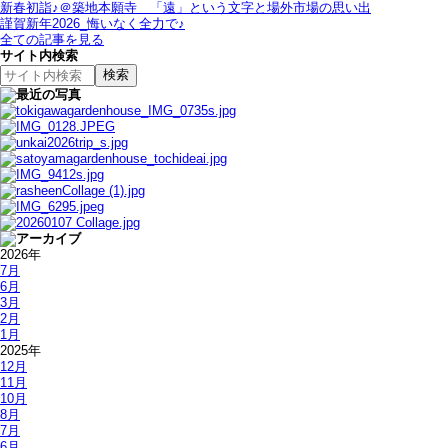
新春初詣♪＠築地本願寺＿「遠」という文字と場外市場の思い出
謹賀新年2026_悔いなく全力で♪
全ての記事を見る
サイト内検索
2026年
7月
6月
3月
2月
1月
2025年
12月
11月
10月
8月
7月
6月