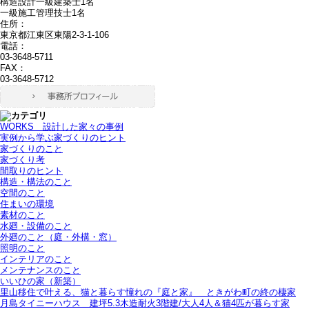
構造設計一級建築士1名
一級施工管理技士1名
住所：
東京都江東区東陽2-3-1-106
電話：
03-3648-5711
FAX：
03-3648-5712
WORKS＿設計した家々の事例
実例から学ぶ家づくりのヒント
家づくりのこと
家づくり考
間取りのヒント
構造・構法のこと
空間のこと
住まいの環境
素材のこと
水廻・設備のこと
外廻のこと（庭・外構・窓）
照明のこと
インテリアのこと
メンテナンスのこと
いいひの家（新築）
里山移住で叶える、猫と暮らす憧れの『庭と家』＿ときがわ町の終の棲家
月島タイニーハウス＿建坪5.3木造耐火3階建/大人4人＆猫4匹が暮らす家