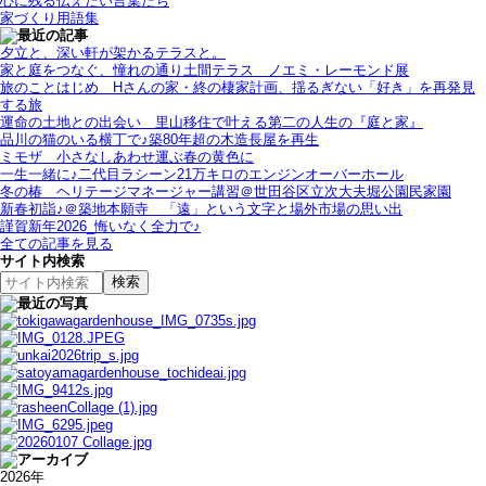
心に残る伝えたい言葉たち
家づくり用語集
夕立と、深い軒が架かるテラスと。
家と庭をつなぐ、憧れの通り土間テラス＿ノエミ・レーモンド展
旅のことはじめ＿Hさんの家・終の棲家計画、揺るぎない「好き」を再発見
する旅
運命の土地との出会い＿里山移住で叶える第二の人生の『庭と家』
品川の猫のいる横丁で♪築80年超の木造長屋を再生
ミモザ＿小さなしあわせ運ぶ春の黄色に
一生一緒に♪二代目ラシーン21万キロのエンジンオーバーホール
冬の椿＿ヘリテージマネージャー講習＠世田谷区立次大夫堀公園民家園
新春初詣♪＠築地本願寺＿「遠」という文字と場外市場の思い出
謹賀新年2026_悔いなく全力で♪
全ての記事を見る
サイト内検索
2026年