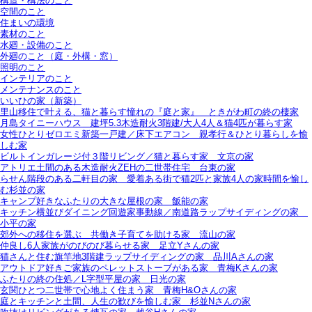
構造・構法のこと
空間のこと
住まいの環境
素材のこと
水廻・設備のこと
外廻のこと（庭・外構・窓）
照明のこと
インテリアのこと
メンテナンスのこと
いいひの家（新築）
里山移住で叶える、猫と暮らす憧れの『庭と家』＿ときがわ町の終の棲家
月島タイニーハウス＿建坪5.3木造耐火3階建/大人4人＆猫4匹が暮らす家
女性ひとりゼロエミ新築一戸建／床下エアコン＿親孝行＆ひとり暮らしを愉
しむ家
ビルトインガレージ付３階リビング／猫と暮らす家＿文京の家
アトリエ土間のある木造耐火ZEHの二世帯住宅＿台東の家
らせん階段のある二軒目の家＿愛着ある街で猫2匹と家族4人の家時間を愉し
む杉並の家
キャンプ好きなふたりの大きな屋根の家＿飯能の家
キッチン横並びダイニング回遊家事動線／南道路ラップサイディングの家＿
小平の家
郊外への移住を選ぶ＿共働き子育てを助ける家＿流山の家
仲良し6人家族がのびのび暮らせる家＿足立Yさんの家
猫さんと住む旗竿地3階建ラップサイディングの家＿品川Aさんの家
アウトドア好きご家族のペレットストーブがある家＿青梅Kさんの家
ふたりの終の住処／L字型平屋の家＿日光の家
玄関ひとつ二世帯で心地よく住まう家＿青梅H&Oさんの家
庭とキッチンと土間、人生の歓びを愉しむ家＿杉並Nさんの家