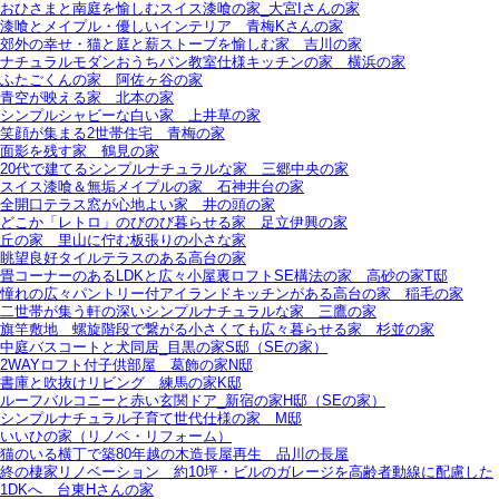
おひさまと南庭を愉しむスイス漆喰の家_大宮Iさんの家
漆喰とメイプル・優しいインテリア＿青梅Kさんの家
郊外の幸せ・猫と庭と薪ストーブを愉しむ家＿吉川の家
ナチュラルモダンおうちパン教室仕様キッチンの家＿横浜の家
ふたごくんの家＿阿佐ヶ谷の家
青空が映える家＿北本の家
シンプルシャビーな白い家＿上井草の家
笑顔が集まる2世帯住宅＿青梅の家
面影を残す家＿鶴見の家
20代で建てるシンプルナチュラルな家＿三郷中央の家
スイス漆喰＆無垢メイプルの家＿石神井台の家
全開口テラス窓が心地よい家＿井の頭の家
どこか「レトロ」のびのび暮らせる家＿足立伊興の家
丘の家＿里山に佇む板張りの小さな家
眺望良好タイルテラスのある高台の家
畳コーナーのあるLDKと広々小屋裏ロフトSE構法の家＿高砂の家T邸
憧れの広々パントリー付アイランドキッチンがある高台の家＿稲毛の家
二世帯が集う軒の深いシンプルナチュラルな家＿三鷹の家
旗竿敷地＿螺旋階段で繋がる小さくても広々暮らせる家＿杉並の家
中庭バスコートと犬同居_目黒の家S邸（SEの家）
2WAYロフト付子供部屋＿葛飾の家N邸
書庫と吹抜けリビング 練馬の家K邸
ルーフバルコニーと赤い玄関ドア_新宿の家H邸（SEの家）
シンプルナチュラル子育て世代仕様の家 M邸
いいひの家（リノベ・リフォーム）
猫のいる横丁で築80年越の木造長屋再生＿品川の長屋
終の棲家リノベーション＿約10坪・ビルのガレージを高齢者動線に配慮した
1DKへ＿台東Hさんの家