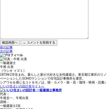
前の記事
次の記事
一級建築士
牛尾 出美
（ウシオ イズミ）
1973年2月生まれ。暮らしと家が大好きな女性建築士。東京都江東区のリノ
ベーションしたSOHOマンションで住宅設計事務所を運営。
シアワセを感じるコト＆モノは、猫・カメラ・旅・花・珈琲・映画・読書♪
いいひ住まいの設計舎サイトへ
代表：
牛尾圭一、牛尾出美
資格：
一級建築士2名