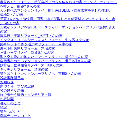
農家さんリフォーム＿築50年以上の古き佳き造りの家でシンプルナチュラル
を叶える＿熊谷Yさんの家
大人世代のマンションリノベ＿挿し色はBLUE・自然素材を愉しむ住まい＿
板橋Oさんの家
子育てのびのび&快適！回遊できる間取りと自然素材マンションリノベ＿市
川Sさんの家
北欧インテリアを愉しむベースづくり＿マンションハーフリノベ船橋Sさん
の家
親孝行ご実家リフォーム_水元Tさんの家
インダストリアルなオフィスリフォーム＿中央区スタジオ
築46年レトロさを活かすリフォーム＿府中の家
東京下町民家リフォーム＿木場の家
戸建ハーフリノベ＿鴻巣Sさんの家
海と空を臨む心地よいマンションリノベ＿横浜Yさんの家
自然素材づかいマンションハーフリノベ＿世田谷Tさんの家
鉄骨造二世帯住宅リノベ＿大田Iさんの家
キッチンリフォーム＿清瀬の家
猫と暮らすマンションハーフリノベ＿市川Sさんの家
設計事務所日誌
お知らせ
家づくり 学びの記録
私の好きな建物
旅で出合う建物・インテリア・庭
お宅訪問
暮らしのこと
雑記
猫たちのこと
愛車ラシーンのこと