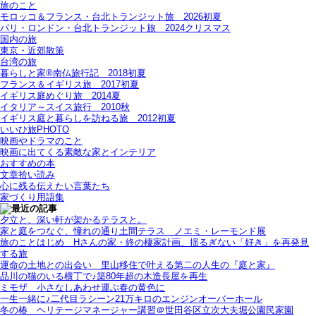
旅のこと
モロッコ＆フランス・台北トランジット旅＿2026初夏
パリ・ロンドン・台北トランジット旅＿2024クリスマス
国内の旅
東京・近郊散策
台湾の旅
暮らしと家®南仏旅行記＿2018初夏
フランス＆イギリス旅＿2017初夏
イギリス庭めぐり旅＿2014夏
イタリア～スイス旅行 2010秋
イギリス庭と暮らしを訪ねる旅＿2012初夏
いいひ旅PHOTO
映画やドラマのこと
映画に出てくる素敵な家とインテリア
おすすめの本
文章拾い読み
心に残る伝えたい言葉たち
家づくり用語集
夕立と、深い軒が架かるテラスと。
家と庭をつなぐ、憧れの通り土間テラス＿ノエミ・レーモンド展
旅のことはじめ＿Hさんの家・終の棲家計画、揺るぎない「好き」を再発見
する旅
運命の土地との出会い＿里山移住で叶える第二の人生の『庭と家』
品川の猫のいる横丁で♪築80年超の木造長屋を再生
ミモザ＿小さなしあわせ運ぶ春の黄色に
一生一緒に♪二代目ラシーン21万キロのエンジンオーバーホール
冬の椿＿ヘリテージマネージャー講習＠世田谷区立次大夫堀公園民家園