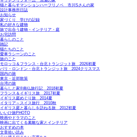
キッチンリフォーム＿清瀬の家
猫と暮らすマンションハーフリノベ＿市川Sさんの家
設計事務所日誌
お知らせ
家づくり 学びの記録
私の好きな建物
旅で出合う建物・インテリア・庭
お宅訪問
暮らしのこと
雑記
猫たちのこと
愛車ラシーンのこと
旅のこと
モロッコ＆フランス・台北トランジット旅＿2026初夏
パリ・ロンドン・台北トランジット旅＿2024クリスマス
国内の旅
東京・近郊散策
台湾の旅
暮らしと家®南仏旅行記＿2018初夏
フランス＆イギリス旅＿2017初夏
イギリス庭めぐり旅＿2014夏
イタリア～スイス旅行 2010秋
イギリス庭と暮らしを訪ねる旅＿2012初夏
いいひ旅PHOTO
映画やドラマのこと
映画に出てくる素敵な家とインテリア
おすすめの本
文章拾い読み