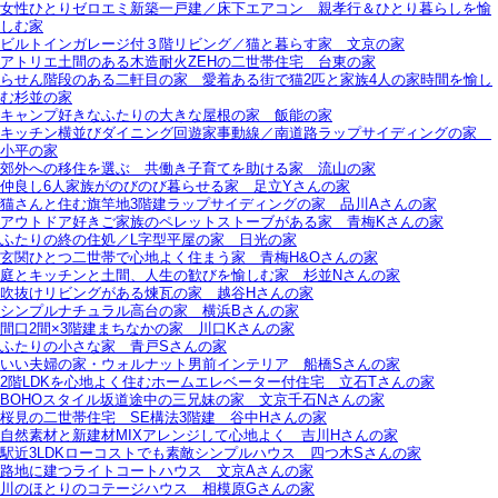
女性ひとりゼロエミ新築一戸建／床下エアコン＿親孝行＆ひとり暮らしを愉
しむ家
ビルトインガレージ付３階リビング／猫と暮らす家＿文京の家
アトリエ土間のある木造耐火ZEHの二世帯住宅＿台東の家
らせん階段のある二軒目の家＿愛着ある街で猫2匹と家族4人の家時間を愉し
む杉並の家
キャンプ好きなふたりの大きな屋根の家＿飯能の家
キッチン横並びダイニング回遊家事動線／南道路ラップサイディングの家＿
小平の家
郊外への移住を選ぶ＿共働き子育てを助ける家＿流山の家
仲良し6人家族がのびのび暮らせる家＿足立Yさんの家
猫さんと住む旗竿地3階建ラップサイディングの家＿品川Aさんの家
アウトドア好きご家族のペレットストーブがある家＿青梅Kさんの家
ふたりの終の住処／L字型平屋の家＿日光の家
玄関ひとつ二世帯で心地よく住まう家＿青梅H&Oさんの家
庭とキッチンと土間、人生の歓びを愉しむ家＿杉並Nさんの家
吹抜けリビングがある煉瓦の家＿越谷Hさんの家
シンプルナチュラル高台の家＿横浜Bさんの家
間口2間×3階建まちなかの家＿川口Kさんの家
ふたりの小さな家＿青戸Sさんの家
いい夫婦の家・ウォルナット男前インテリア＿船橋Sさんの家
2階LDKを心地よく住むホームエレベーター付住宅＿立石Tさんの家
BOHOスタイル坂道途中の三兄妹の家＿文京千石Nさんの家
桜見の二世帯住宅＿SE構法3階建＿谷中Hさんの家
自然素材と新建材MIXアレンジして心地よく＿吉川Hさんの家
駅近3LDKローコストでも素敵シンプルハウス＿四つ木Sさんの家
路地に建つライトコートハウス＿文京Aさんの家
川のほとりのコテージハウス＿相模原Gさんの家