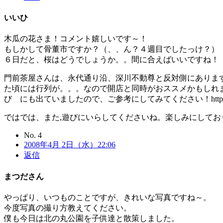
いいひ
木瓜の花さま！コメント嬉しいです～！
もしかして骨董市ですか？（、、ん？４週目でしたっけ？）
６日だと、桜はどうでしょうか。。間に合えばいいですね！
門前茶屋さんは、永代通り沿、深川不動尊と反対側にあります
た頃には行列が。。。なので開店と同時がおススメかもしれま
び にも出ていましたので、ご参考にしてみてください！http://r.gnavi
ではでは、また,遊びにいらしてくださいね。楽しみにしてお
No. 4
2008年4月 2日（水）22:06
返信
まつだ
さん
やっぱり、いつものことですが、きれいな写真ですね～。
今度写真の撮り方教えてください。
僕も今日は北の丸公園を子供達と散策しました。