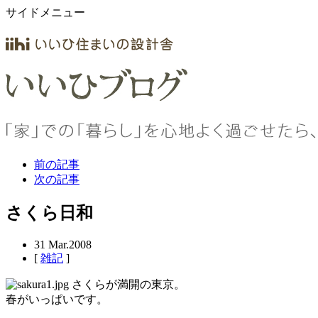
サイドメニュー
前の記事
次の記事
さくら日和
31
Mar.2008
[
雑記
]
さくらが満開の東京。
春がいっぱいです。