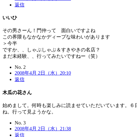
返信
いいひ
その男さーん！門仲って 面白いですよね
この界隈もなかなかディープな味わいがあります
＞今半
ですか、、しゃぶしゃぶ＆すきやきの名店？
まだ未経験、、行ってみたいですねー（笑）
No. 2
2008年4月 2日（水）20:10
返信
木瓜の花
さん
始めまして。何時も楽しみに読ませていただいています。６
ね。行って見ようかな。
No. 3
2008年4月 2日（水）21:38
返信