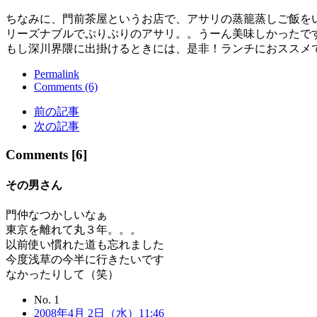
ちなみに、門前茶屋というお店で、アサリの蒸籠蒸しご飯を
リーズナブルでぷりぷりのアサリ。。うーん美味しかったで
もし深川界隈に出掛けるときには、是非！ランチにおススメ
Permalink
Comments (6)
前の記事
次の記事
Comments [6]
その男
さん
門仲なつかしいなぁ
東京を離れて丸３年。。。
以前使い慣れた道も忘れました
今度浅草の今半に行きたいです
なかったりして（笑）
No. 1
2008年4月 2日（水）11:46