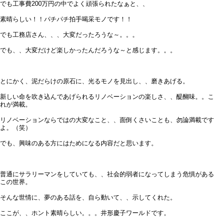
でも工事費200万円の中でよく頑張られたなぁと、、
素晴らしい！！パチパチ拍手喝采モノです！！
でも工務店さん、、、大変だったろうな～。。。
でも、、大変だけど楽しかったんだろうな～と感じます。。。
とにかく、泥だらけの原石に、光るモノを見出し、、磨きあげる。
新しい命を吹き込んであげられるリノベーションの楽しさ、、醍醐味。。こ
れが満載。
リノベーションならではの大変なこと、、面倒くさいことも、勿論満載です
よ。（笑）
でも、興味のある方にはためになる内容だと思います。
普通にサラリーマンをしていても、、社会的弱者になってしまう危惧がある
この世界。
そんな世情に、夢のある話を、自ら動いて、、示してくれた。
ここが、、ホント素晴らしい。。。井形慶子ワールドです。