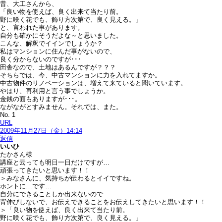
昔、大工さんから、
「良い物を使えば、良く出来て当たり前。
野に咲く花でも、飾り方次第で、良く見える。」
と、言われた事があります。
自分も確かにそうだよな～と思いました。
こんな、解釈でイインでしょうか？
私はマンションに住んだ事がないので、
良く分からないのですが･･･
田舎なので、土地はあるんですが？？？
そちらでは、今、中古マンションに力を入れてますか。
中古物件のリノベーションは、増えて来ていると聞いています。
やはり、再利用と言う事でしょうか。
金銭の面もありますが･･･。
ながながとすみません。それでは、また。
No. 1
URL
2009年11月27日（金）14:14
返信
いいひ
たかさん様
講座と云っても明日一日だけですが…
頑張ってきたいと思います！！
＞みなさんに、気持ちが伝わるとイイですね。
ホントに…です…
自分にできることしか出来ないので
背伸びしないで、お伝えできることをお伝えしてきたいと思います！！
＞「良い物を使えば、良く出来て当たり前。
野に咲く花でも、飾り方次第で、良く見える。」