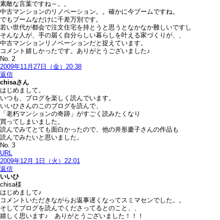
素敵な言葉ですね～。。
中古マンションのリノベーション。。確かに今ブームですね。
でもブームなだけに千差万別です。
若い世代が都会で注文住宅を持とうと思うとなかなか難しいですし
そんな人が、手の届く自分らしい暮らしを叶える家づくりが、、
中古マンションリノベーションだと捉えています。
コメント嬉しかったです。ありがとうございました♪
No. 2
2009年11月27日（金）20:38
返信
chisa
さん
はじめまして。
いつも、ブログを楽しく読んでいます。
いいひさんのこのブログを読んで、
「老朽マンションの奇跡」がすごく読みたくなり
買ってしまいました。
読んでみてとても面白かったので、他の井形慶子さんの作品も
読んでみたいと思いました。
No. 3
URL
2009年12月 1日（火）22:01
返信
いいひ
chisa様
はじめまして♪
コメントいただきながらお返事遅くなってスミマセンでした。。
そしてブログを読んでくださってるとのこと、、
嬉しく思います♪ ありがとうございました！！！