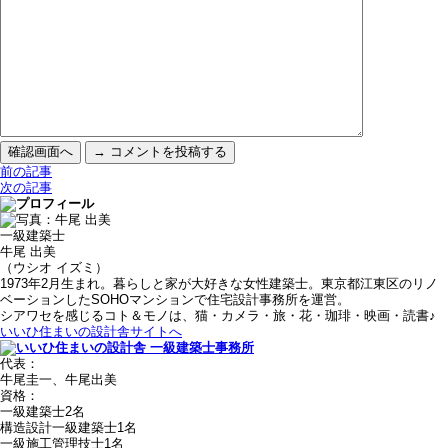
前の記事
次の記事
一級建築士
牛尾 出美
（ウシオ イズミ）
1973年2月生まれ。暮らしと家が大好きな女性建築士。東京都江東区のリノ
ベーションしたSOHOマンションで住宅設計事務所を運営。
シアワセを感じるコト＆モノは、猫・カメラ・旅・花・珈琲・映画・読書♪
いいひ住まいの設計舎サイトへ
代表：
牛尾圭一、牛尾出美
資格：
一級建築士2名
構造設計一級建築士1名
一級施工管理技士1名