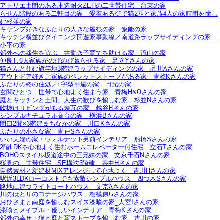
アトリエ土間のある木造耐火ZEHの二世帯住宅＿台東の家
らせん階段のある二軒目の家＿愛着ある街で猫2匹と家族4人の家時間を愉し
む杉並の家
キャンプ好きなふたりの大きな屋根の家＿飯能の家
キッチン横並びダイニング回遊家事動線／南道路ラップサイディングの家＿
小平の家
郊外への移住を選ぶ＿共働き子育てを助ける家＿流山の家
仲良し6人家族がのびのび暮らせる家＿足立Yさんの家
猫さんと住む旗竿地3階建ラップサイディングの家＿品川Aさんの家
アウトドア好きご家族のペレットストーブがある家＿青梅Kさんの家
ふたりの終の住処／L字型平屋の家＿日光の家
玄関ひとつ二世帯で心地よく住まう家＿青梅H&Oさんの家
庭とキッチンと土間、人生の歓びを愉しむ家＿杉並Nさんの家
吹抜けリビングがある煉瓦の家＿越谷Hさんの家
シンプルナチュラル高台の家＿横浜Bさんの家
間口2間×3階建まちなかの家＿川口Kさんの家
ふたりの小さな家＿青戸Sさんの家
いい夫婦の家・ウォルナット男前インテリア＿船橋Sさんの家
2階LDKを心地よく住むホームエレベーター付住宅＿立石Tさんの家
BOHOスタイル坂道途中の三兄妹の家＿文京千石Nさんの家
桜見の二世帯住宅＿SE構法3階建＿谷中Hさんの家
自然素材と新建材MIXアレンジして心地よく＿吉川Hさんの家
駅近3LDKローコストでも素敵シンプルハウス＿四つ木Sさんの家
路地に建つライトコートハウス＿文京Aさんの家
川のほとりのコテージハウス＿相模原Gさんの家
おひさまと南庭を愉しむスイス漆喰の家_大宮Iさんの家
漆喰とメイプル・優しいインテリア＿青梅Kさんの家
郊外の幸せ・猫と庭と薪ストーブを愉しむ家＿吉川の家