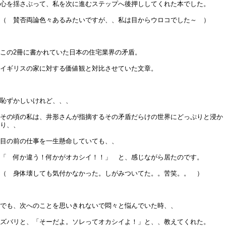
心を揺さぶって、私を次に進むステップへ後押ししてくれた本でした。
（ 賛否両論色々あるみたいですが、、私は目からウロコでした～ ）
この2冊に書かれていた日本の住宅業界の矛盾。
イギリスの家に対する価値観と対比させていた文章。
恥ずかしいけれど、、、
その頃の私は、井形さんが指摘するその矛盾だらけの世界にどっぷりと浸か
り、、
目の前の仕事を一生懸命していても、、
「 何か違う！何かがオカシイ！！」 と、感じながら居たのです。
（ 身体壊しても気付かなかった。しがみついてた。。苦笑。。 ）
でも、次へのことを思いきれないで悶々と悩んでいた時、、
ズバリと、「そーだよ。ソレってオカシイよ！」と、、教えてくれた。