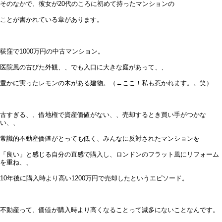
そのなかで、彼女が20代のころに初めて持ったマンションの
ことが書かれている章があります。
荻窪で1000万円の中古マンション。
医院風の古びた外観、、でも入口に大きな庭があって、、
豊かに実ったレモンの木がある建物。（←ここ！私も惹かれます。。笑）
古すぎる、、借地権で資産価値がない、、売却するとき買い手がつかな
い、、
常識的不動産価値がとっても低く、みんなに反対されたマンションを
「良い」と感じる自分の直感で購入し、ロンドンのフラット風にリフォーム
を重ね、、
10年後に購入時より高い1200万円で売却したというエピソード。
不動産って、価値が購入時より高くなることって滅多にないことなんです。