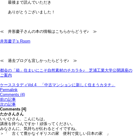
最後まで読んでいただき
ありがとうございました！
≪ 井形慶子さんの本の情報はこちらからどうぞ♪ ≫
井形慶子’s Room
≪ 過去ブログも宜しかったらどうぞ♪ ≫
都会の「箱」住まいにこそ自然素材のチカラを♪＿芝浦工業大学公開講座の
ご案内
ケーススタディVol.4 「中古マンションに新しく住まうカタチ」
Permalink
Comments (4)
前の記事
次の記事
Comments [4]
たかさん
さん
いいひさん、こんにちは。
講座を持つんですか！頑張ってください。
みなさんに、気持ちが伝わるとイイですね。
＞「 古くて豊かなイギリスの家 便利で貧しい日本の家 」