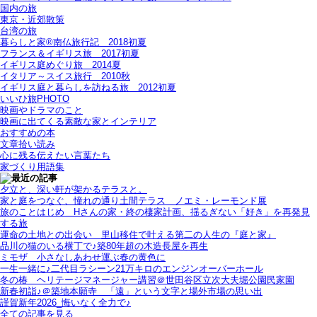
国内の旅
東京・近郊散策
台湾の旅
暮らしと家®南仏旅行記＿2018初夏
フランス＆イギリス旅＿2017初夏
イギリス庭めぐり旅＿2014夏
イタリア～スイス旅行 2010秋
イギリス庭と暮らしを訪ねる旅＿2012初夏
いいひ旅PHOTO
映画やドラマのこと
映画に出てくる素敵な家とインテリア
おすすめの本
文章拾い読み
心に残る伝えたい言葉たち
家づくり用語集
夕立と、深い軒が架かるテラスと。
家と庭をつなぐ、憧れの通り土間テラス＿ノエミ・レーモンド展
旅のことはじめ＿Hさんの家・終の棲家計画、揺るぎない「好き」を再発見
する旅
運命の土地との出会い＿里山移住で叶える第二の人生の『庭と家』
品川の猫のいる横丁で♪築80年超の木造長屋を再生
ミモザ＿小さなしあわせ運ぶ春の黄色に
一生一緒に♪二代目ラシーン21万キロのエンジンオーバーホール
冬の椿＿ヘリテージマネージャー講習＠世田谷区立次大夫堀公園民家園
新春初詣♪＠築地本願寺＿「遠」という文字と場外市場の思い出
謹賀新年2026_悔いなく全力で♪
全ての記事を見る