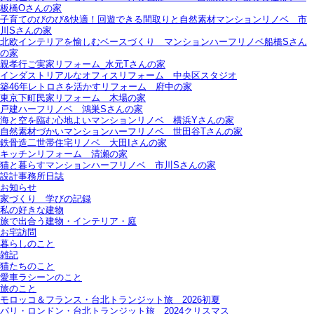
板橋Oさんの家
子育てのびのび&快適！回遊できる間取りと自然素材マンションリノベ＿市
川Sさんの家
北欧インテリアを愉しむベースづくり＿マンションハーフリノベ船橋Sさん
の家
親孝行ご実家リフォーム_水元Tさんの家
インダストリアルなオフィスリフォーム＿中央区スタジオ
築46年レトロさを活かすリフォーム＿府中の家
東京下町民家リフォーム＿木場の家
戸建ハーフリノベ＿鴻巣Sさんの家
海と空を臨む心地よいマンションリノベ＿横浜Yさんの家
自然素材づかいマンションハーフリノベ＿世田谷Tさんの家
鉄骨造二世帯住宅リノベ＿大田Iさんの家
キッチンリフォーム＿清瀬の家
猫と暮らすマンションハーフリノベ＿市川Sさんの家
設計事務所日誌
お知らせ
家づくり 学びの記録
私の好きな建物
旅で出合う建物・インテリア・庭
お宅訪問
暮らしのこと
雑記
猫たちのこと
愛車ラシーンのこと
旅のこと
モロッコ＆フランス・台北トランジット旅＿2026初夏
パリ・ロンドン・台北トランジット旅＿2024クリスマス