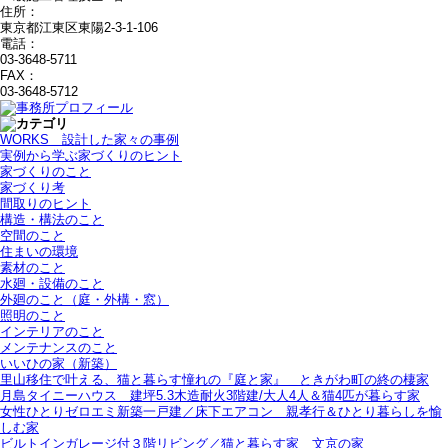
住所：
東京都江東区東陽2-3-1-106
電話：
03-3648-5711
FAX：
03-3648-5712
WORKS＿設計した家々の事例
実例から学ぶ家づくりのヒント
家づくりのこと
家づくり考
間取りのヒント
構造・構法のこと
空間のこと
住まいの環境
素材のこと
水廻・設備のこと
外廻のこと（庭・外構・窓）
照明のこと
インテリアのこと
メンテナンスのこと
いいひの家（新築）
里山移住で叶える、猫と暮らす憧れの『庭と家』＿ときがわ町の終の棲家
月島タイニーハウス＿建坪5.3木造耐火3階建/大人4人＆猫4匹が暮らす家
女性ひとりゼロエミ新築一戸建／床下エアコン＿親孝行＆ひとり暮らしを愉
しむ家
ビルトインガレージ付３階リビング／猫と暮らす家＿文京の家