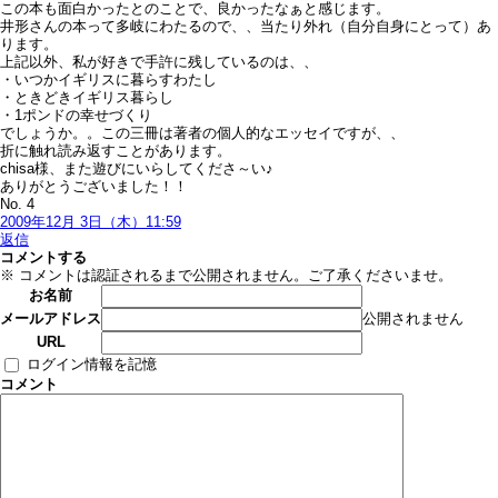
この本も面白かったとのことで、良かったなぁと感じます。
井形さんの本って多岐にわたるので、、当たり外れ（自分自身にとって）あ
ります。
上記以外、私が好きで手許に残しているのは、、
・いつかイギリスに暮らすわたし
・ときどきイギリス暮らし
・1ポンドの幸せづくり
でしょうか。。この三冊は著者の個人的なエッセイですが、、
折に触れ読み返すことがあります。
chisa様、また遊びにいらしてくださ～い♪
ありがとうございました！！
No. 4
2009年12月 3日（木）11:59
返信
コメントする
※ コメントは認証されるまで公開されません。ご了承くださいませ。
お名前
公開されません
メールアドレス
URL
ログイン情報を記憶
コメント