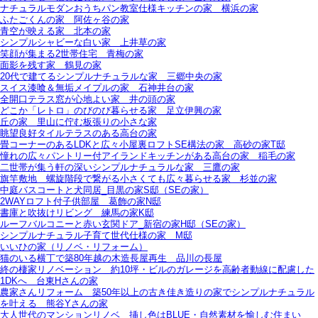
ナチュラルモダンおうちパン教室仕様キッチンの家＿横浜の家
ふたごくんの家＿阿佐ヶ谷の家
青空が映える家＿北本の家
シンプルシャビーな白い家＿上井草の家
笑顔が集まる2世帯住宅＿青梅の家
面影を残す家＿鶴見の家
20代で建てるシンプルナチュラルな家＿三郷中央の家
スイス漆喰＆無垢メイプルの家＿石神井台の家
全開口テラス窓が心地よい家＿井の頭の家
どこか「レトロ」のびのび暮らせる家＿足立伊興の家
丘の家＿里山に佇む板張りの小さな家
眺望良好タイルテラスのある高台の家
畳コーナーのあるLDKと広々小屋裏ロフトSE構法の家＿高砂の家T邸
憧れの広々パントリー付アイランドキッチンがある高台の家＿稲毛の家
二世帯が集う軒の深いシンプルナチュラルな家＿三鷹の家
旗竿敷地＿螺旋階段で繋がる小さくても広々暮らせる家＿杉並の家
中庭バスコートと犬同居_目黒の家S邸（SEの家）
2WAYロフト付子供部屋＿葛飾の家N邸
書庫と吹抜けリビング 練馬の家K邸
ルーフバルコニーと赤い玄関ドア_新宿の家H邸（SEの家）
シンプルナチュラル子育て世代仕様の家 M邸
いいひの家（リノベ・リフォーム）
猫のいる横丁で築80年越の木造長屋再生＿品川の長屋
終の棲家リノベーション＿約10坪・ビルのガレージを高齢者動線に配慮した
1DKへ＿台東Hさんの家
農家さんリフォーム＿築50年以上の古き佳き造りの家でシンプルナチュラル
を叶える＿熊谷Yさんの家
大人世代のマンションリノベ＿挿し色はBLUE・自然素材を愉しむ住まい＿