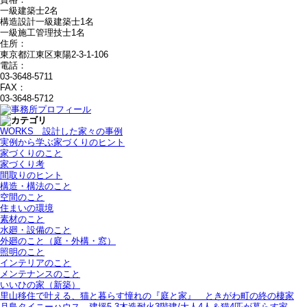
一級建築士2名
構造設計一級建築士1名
一級施工管理技士1名
住所：
東京都江東区東陽2-3-1-106
電話：
03-3648-5711
FAX：
03-3648-5712
WORKS＿設計した家々の事例
実例から学ぶ家づくりのヒント
家づくりのこと
家づくり考
間取りのヒント
構造・構法のこと
空間のこと
住まいの環境
素材のこと
水廻・設備のこと
外廻のこと（庭・外構・窓）
照明のこと
インテリアのこと
メンテナンスのこと
いいひの家（新築）
里山移住で叶える、猫と暮らす憧れの『庭と家』＿ときがわ町の終の棲家
月島タイニーハウス＿建坪5.3木造耐火3階建/大人4人＆猫4匹が暮らす家