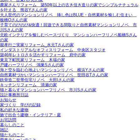
農家さんリフォーム＿築50年以上の古き佳き造りの家でシンプルナチュラル
を叶える＿熊谷Yさんの家
大人世代のマンションリノベ＿挿し色はBLUE・自然素材を愉しむ住まい＿
板橋Oさんの家
子育てのびのび&快適！回遊できる間取りと自然素材マンションリノベ＿市
川Sさんの家
北欧インテリアを愉しむベースづくり＿マンションハーフリノベ船橋Sさん
の家
親孝行ご実家リフォーム_水元Tさんの家
インダストリアルなオフィスリフォーム＿中央区スタジオ
築46年レトロさを活かすリフォーム＿府中の家
東京下町民家リフォーム＿木場の家
戸建ハーフリノベ＿鴻巣Sさんの家
海と空を臨む心地よいマンションリノベ＿横浜Yさんの家
自然素材づかいマンションハーフリノベ＿世田谷Tさんの家
鉄骨造二世帯住宅リノベ＿大田Iさんの家
キッチンリフォーム＿清瀬の家
猫と暮らすマンションハーフリノベ＿市川Sさんの家
設計事務所日誌
お知らせ
家づくり 学びの記録
私の好きな建物
旅で出合う建物・インテリア・庭
お宅訪問
暮らしのこと
雑記
猫たちのこと
愛車ラシーンのこと