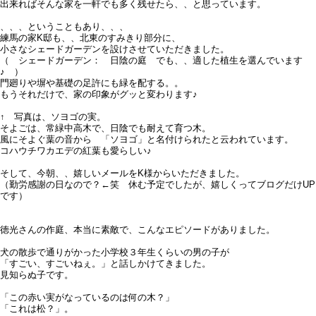
出来ればそんな家を一軒でも多く残せたら、、と思っています。
、、、ということもあり、、、
練馬の家K邸も、、北東のすみきり部分に、
小さなシェードガーデンを設けさせていただきました。
（ シェードガーデン： 日陰の庭 でも、、適した植生を選んでいます
♪ ）
門廻りや塀や基礎の足許にも緑を配する。。
もうそれだけで、家の印象がグッと変わります♪
↑ 写真は、ソヨゴの実。
そよごは、常緑中高木で、日陰でも耐えて育つ木。
風にそよぐ葉の音から 「ソヨゴ」と名付けられたと云われています。
コハウチワカエデの紅葉も愛らしい♪
そして、今朝、、嬉しいメールをK様からいただきました。
（勤労感謝の日なので？←笑 休む予定でしたが、嬉しくってブログだけUP
です）
徳光さんの作庭、本当に素敵で、こんなエピソードがありました。
犬の散歩で通りがかった小学校３年生くらいの男の子が
「すごい、すごいねぇ。」と話しかけてきました。
見知らぬ子です。
「この赤い実がなっているのは何の木？」
「これは松？」。