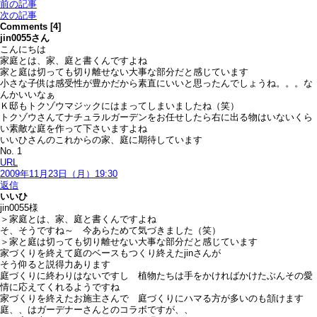
前の記事
次の記事
Comments [4]
jin0055
さん
こんにちは
家庭とは、家、庭と書くんですよね
家と庭は切っても切り離せない大事な部分だと感じています
小さな子供は感受性が豊かだから素直にいいと思ったんでしょうね。。。な
んかいいなぁ
Ｋ邸もトクゾウマジックにはまってしまいましたね（笑）
トクゾウさんてナチュラルガーデンをお任せしたら右に出る物はいないくら
い素敵な庭を作って下さいますよね
いいひさんのこれからの家、庭に期待しています
No. 1
URL
2009年11月23日（月）19:30
返信
いいひ
jin0055様
＞家庭とは、家、庭と書くんですよね
そ、そうですね～ 今あらためて気づきました（笑）
＞家と庭は切っても切り離せない大事な部分だと感じています
家づくりを終えて庭のベースもつくり終えたjinさんが
そう仰ると説得力あります
庭づくりに終わりはないですし 植物たちは手をかければかけたぶんその愛
情に応えてくれるようですね
家づくりを終えたお施主さんで 庭づくりにハマる方が多いのも頷けます
庭、、はガーデナーさんとのコラボですが、、