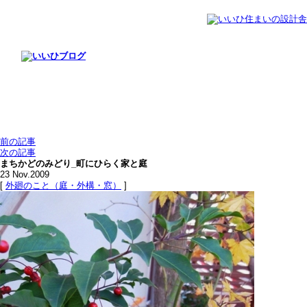
前の記事
次の記事
まちかどのみどり_町にひらく家と庭
23
Nov.2009
[
外廻のこと（庭・外構・窓）
]