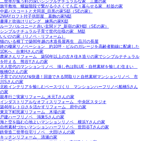
二世帯が集う軒の深いシンプルナチュラルな家＿三鷹の家
旗竿敷地＿螺旋階段で繋がる小さくても広々暮らせる家＿杉並の家
中庭バスコートと犬同居_目黒の家S邸（SEの家）
2WAYロフト付子供部屋＿葛飾の家N邸
書庫と吹抜けリビング 練馬の家K邸
ルーフバルコニーと赤い玄関ドア_新宿の家H邸（SEの家）
シンプルナチュラル子育て世代仕様の家 M邸
いいひの家（リノベ・リフォーム）
猫のいる横丁で築80年越の木造長屋再生＿品川の長屋
終の棲家リノベーション＿約10坪・ビルのガレージを高齢者動線に配慮した
1DKへ＿台東Hさんの家
農家さんリフォーム＿築50年以上の古き佳き造りの家でシンプルナチュラル
を叶える＿熊谷Yさんの家
大人世代のマンションリノベ＿挿し色はBLUE・自然素材を愉しむ住まい＿
板橋Oさんの家
子育てのびのび&快適！回遊できる間取りと自然素材マンションリノベ＿市
川Sさんの家
北欧インテリアを愉しむベースづくり＿マンションハーフリノベ船橋Sさん
の家
親孝行ご実家リフォーム_水元Tさんの家
インダストリアルなオフィスリフォーム＿中央区スタジオ
築46年レトロさを活かすリフォーム＿府中の家
東京下町民家リフォーム＿木場の家
戸建ハーフリノベ＿鴻巣Sさんの家
海と空を臨む心地よいマンションリノベ＿横浜Yさんの家
自然素材づかいマンションハーフリノベ＿世田谷Tさんの家
鉄骨造二世帯住宅リノベ＿大田Iさんの家
キッチンリフォーム＿清瀬の家