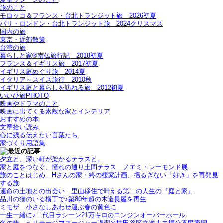
旅のこと
モロッコ＆フランス・台北トランジット旅＿2026初夏
パリ・ロンドン・台北トランジット旅＿2024クリスマス
国内の旅
東京・近郊散策
台湾の旅
暮らしと家®南仏旅行記＿2018初夏
フランス＆イギリス旅＿2017初夏
イギリス庭めぐり旅＿2014夏
イタリア～スイス旅行 2010秋
イギリス庭と暮らしを訪ねる旅＿2012初夏
いいひ旅PHOTO
映画やドラマのこと
映画に出てくる素敵な家とインテリア
おすすめの本
文章拾い読み
心に残る伝えたい言葉たち
家づくり用語集
夕立と、深い軒が架かるテラスと。
家と庭をつなぐ、憧れの通り土間テラス＿ノエミ・レーモンド展
旅のことはじめ＿Hさんの家・終の棲家計画、揺るぎない「好き」を再発見
する旅
運命の土地との出会い＿里山移住で叶える第二の人生の『庭と家』
品川の猫のいる横丁で♪築80年超の木造長屋を再生
ミモザ＿小さなしあわせ運ぶ春の黄色に
一生一緒に♪二代目ラシーン21万キロのエンジンオーバーホール
冬の椿＿ヘリテージマネージャー講習＠世田谷区立次大夫堀公園民家園