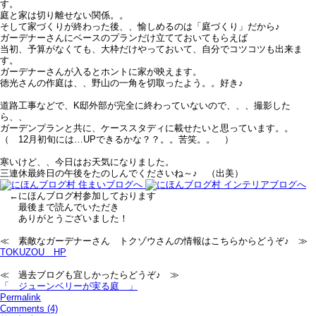
す。
庭と家は切り離せない関係。。
そして家づくりが終わった後、、愉しめるのは「庭づくり」だから♪
ガーデナーさんにベースのプランだけ立てておいてもらえば
当初、予算がなくても、大枠だけやっておいて、自分でコツコツも出来ま
す。
ガーデナーさんが入るとホントに家が映えます。
徳光さんの作庭は、、野山の一角を切取ったよう。。好き♪
道路工事などで、K邸外部が完全に終わっていないので、、、撮影した
ら、、
ガーデンプランと共に、ケーススタディに載せたいと思っています。。
（ 12月初旬には…UPできるかな？？。。苦笑。。 ）
寒いけど、、今日はお天気になりました。
三連休最終日の午後をたのしんでくださいね～♪ （出美）
←にほんブログ村参加しております
最後まで読んでいただき
ありがとうございました！
≪ 素敵なガーデナーさん トクゾウさんの情報はこちらからどうぞ♪ ≫
TOKUZOU HP
≪ 過去ブログも宜しかったらどうぞ♪ ≫
「 ジューンベリーが実る庭 」
Permalink
Comments (4)