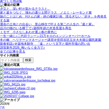
家づくり用語集
夕立と、深い軒が架かるテラスと。
家と庭をつなぐ、憧れの通り土間テラス＿ノエミ・レーモンド展
旅のことはじめ＿Hさんの家・終の棲家計画、揺るぎない「好き」を再発見
する旅
運命の土地との出会い＿里山移住で叶える第二の人生の『庭と家』
品川の猫のいる横丁で♪築80年超の木造長屋を再生
ミモザ＿小さなしあわせ運ぶ春の黄色に
一生一緒に♪二代目ラシーン21万キロのエンジンオーバーホール
冬の椿＿ヘリテージマネージャー講習＠世田谷区立次大夫堀公園民家園
新春初詣♪＠築地本願寺＿「遠」という文字と場外市場の思い出
謹賀新年2026_悔いなく全力で♪
全ての記事を見る
サイト内検索
2026年
7月