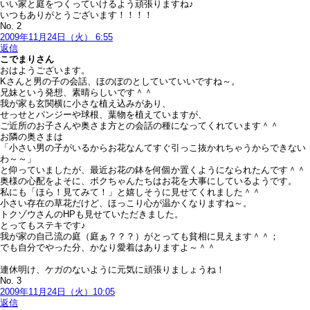
いい家と庭をつくっていけるよう頑張りますね♪
いつもありがとうございます！！！！
No. 2
2009年11月24日（火） 6:55
返信
こでまり
さん
おはようございます。
Kさんと男の子の会話、ほのぼのとしていていいですね～。
兄妹という発想、素晴らしいです＾＾
我が家も玄関横に小さな植え込みがあり、
せっせとパンジーや球根、葉物を植えていますが、
ご近所のお子さんや奥さま方との会話の種になってくれています＾＾
お隣の奥さまは
「小さい男の子がいるからお花なんてすぐ引っこ抜かれちゃうからできない
わ～～」
と仰っていましたが、最近お花の鉢を何個か置くようになられたんです＾＾
奥様の心配をよそに、ボクちゃんたちはお花を大事にしているようです。
私にも「ほら！見てみて！」と嬉しそうに見せてくれました＾＾
小さい存在の草花だけど、ほっこり心が温かくなりますね～。
トクゾウさんのHPも見せていただきました。
とってもステキです♪
我が家の自己流の庭（庭ぁ？？？）がとっても貧相に見えます＾＾；
でも自分でやった分、かなり愛着はありますよ～＾＾
連休明け、ケガのないように元気に頑張りましょうね！
No. 3
2009年11月24日（火）10:05
返信