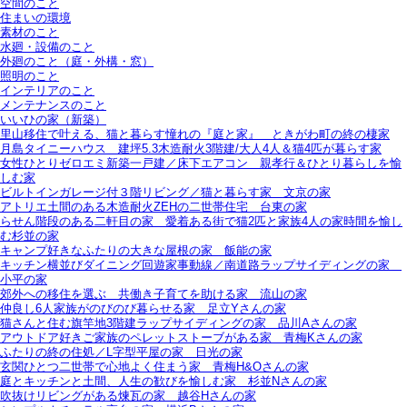
空間のこと
住まいの環境
素材のこと
水廻・設備のこと
外廻のこと（庭・外構・窓）
照明のこと
インテリアのこと
メンテナンスのこと
いいひの家（新築）
里山移住で叶える、猫と暮らす憧れの『庭と家』＿ときがわ町の終の棲家
月島タイニーハウス＿建坪5.3木造耐火3階建/大人4人＆猫4匹が暮らす家
女性ひとりゼロエミ新築一戸建／床下エアコン＿親孝行＆ひとり暮らしを愉
しむ家
ビルトインガレージ付３階リビング／猫と暮らす家＿文京の家
アトリエ土間のある木造耐火ZEHの二世帯住宅＿台東の家
らせん階段のある二軒目の家＿愛着ある街で猫2匹と家族4人の家時間を愉し
む杉並の家
キャンプ好きなふたりの大きな屋根の家＿飯能の家
キッチン横並びダイニング回遊家事動線／南道路ラップサイディングの家＿
小平の家
郊外への移住を選ぶ＿共働き子育てを助ける家＿流山の家
仲良し6人家族がのびのび暮らせる家＿足立Yさんの家
猫さんと住む旗竿地3階建ラップサイディングの家＿品川Aさんの家
アウトドア好きご家族のペレットストーブがある家＿青梅Kさんの家
ふたりの終の住処／L字型平屋の家＿日光の家
玄関ひとつ二世帯で心地よく住まう家＿青梅H&Oさんの家
庭とキッチンと土間、人生の歓びを愉しむ家＿杉並Nさんの家
吹抜けリビングがある煉瓦の家＿越谷Hさんの家