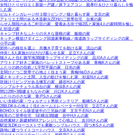
女性ひとりゼロエミ新築一戸建／床下エアコン＿親孝行＆ひとり暮らしを愉
しむ家
ビルトインガレージ付３階リビング／猫と暮らす家＿文京の家
アトリエ土間のある木造耐火ZEHの二世帯住宅＿台東の家
らせん階段のある二軒目の家＿愛着ある街で猫2匹と家族4人の家時間を愉し
む杉並の家
キャンプ好きなふたりの大きな屋根の家＿飯能の家
キッチン横並びダイニング回遊家事動線／南道路ラップサイディングの家＿
小平の家
郊外への移住を選ぶ＿共働き子育てを助ける家＿流山の家
仲良し6人家族がのびのび暮らせる家＿足立Yさんの家
猫さんと住む旗竿地3階建ラップサイディングの家＿品川Aさんの家
アウトドア好きご家族のペレットストーブがある家＿青梅Kさんの家
ふたりの終の住処／L字型平屋の家＿日光の家
玄関ひとつ二世帯で心地よく住まう家＿青梅H&Oさんの家
庭とキッチンと土間、人生の歓びを愉しむ家＿杉並Nさんの家
吹抜けリビングがある煉瓦の家＿越谷Hさんの家
シンプルナチュラル高台の家＿横浜Bさんの家
間口2間×3階建まちなかの家＿川口Kさんの家
ふたりの小さな家＿青戸Sさんの家
いい夫婦の家・ウォルナット男前インテリア＿船橋Sさんの家
2階LDKを心地よく住むホームエレベーター付住宅＿立石Tさんの家
BOHOスタイル坂道途中の三兄妹の家＿文京千石Nさんの家
桜見の二世帯住宅＿SE構法3階建＿谷中Hさんの家
自然素材と新建材MIXアレンジして心地よく＿吉川Hさんの家
駅近3LDKローコストでも素敵シンプルハウス＿四つ木Sさんの家
路地に建つライトコートハウス＿文京Aさんの家
川のほとりのコテージハウス＿相模原Gさんの家