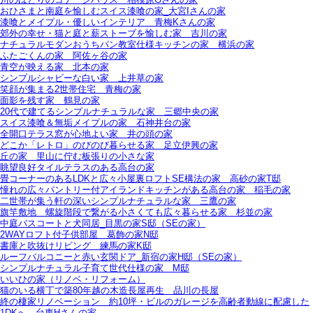
おひさまと南庭を愉しむスイス漆喰の家_大宮Iさんの家
漆喰とメイプル・優しいインテリア＿青梅Kさんの家
郊外の幸せ・猫と庭と薪ストーブを愉しむ家＿吉川の家
ナチュラルモダンおうちパン教室仕様キッチンの家＿横浜の家
ふたごくんの家＿阿佐ヶ谷の家
青空が映える家＿北本の家
シンプルシャビーな白い家＿上井草の家
笑顔が集まる2世帯住宅＿青梅の家
面影を残す家＿鶴見の家
20代で建てるシンプルナチュラルな家＿三郷中央の家
スイス漆喰＆無垢メイプルの家＿石神井台の家
全開口テラス窓が心地よい家＿井の頭の家
どこか「レトロ」のびのび暮らせる家＿足立伊興の家
丘の家＿里山に佇む板張りの小さな家
眺望良好タイルテラスのある高台の家
畳コーナーのあるLDKと広々小屋裏ロフトSE構法の家＿高砂の家T邸
憧れの広々パントリー付アイランドキッチンがある高台の家＿稲毛の家
二世帯が集う軒の深いシンプルナチュラルな家＿三鷹の家
旗竿敷地＿螺旋階段で繋がる小さくても広々暮らせる家＿杉並の家
中庭バスコートと犬同居_目黒の家S邸（SEの家）
2WAYロフト付子供部屋＿葛飾の家N邸
書庫と吹抜けリビング 練馬の家K邸
ルーフバルコニーと赤い玄関ドア_新宿の家H邸（SEの家）
シンプルナチュラル子育て世代仕様の家 M邸
いいひの家（リノベ・リフォーム）
猫のいる横丁で築80年越の木造長屋再生＿品川の長屋
終の棲家リノベーション＿約10坪・ビルのガレージを高齢者動線に配慮した
1DKへ＿台東Hさんの家