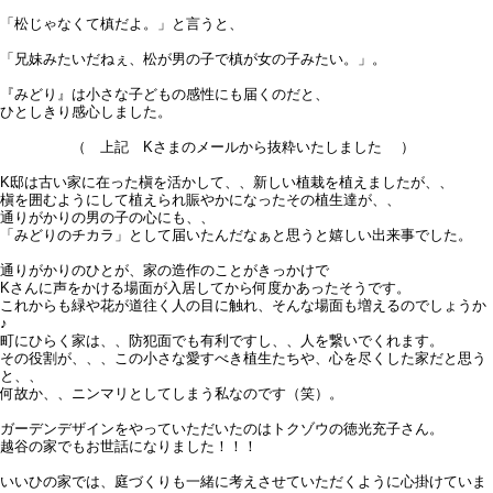
「松じゃなくて槙だよ。」と言うと、
「兄妹みたいだねぇ、松が男の子で槙が女の子みたい。」。
『みどり』は小さな子どもの感性にも届くのだと、
ひとしきり感心しました。
（ 上記 Kさまのメールから抜粋いたしました ）
K邸は古い家に在った槇を活かして、、新しい植栽を植えましたが、、
槇を囲むようにして植えられ賑やかになったその植生達が、、
通りがかりの男の子の心にも、、
「みどりのチカラ」として届いたんだなぁと思うと嬉しい出来事でした。
通りがかりのひとが、家の造作のことがきっかけで
Kさんに声をかける場面が入居してから何度かあったそうです。
これからも緑や花が道往く人の目に触れ、そんな場面も増えるのでしょうか
♪
町にひらく家は、、防犯面でも有利ですし、、人を繋いでくれます。
その役割が、、、この小さな愛すべき植生たちや、心を尽くした家だと思う
と、、
何故か、、ニンマリとしてしまう私なのです（笑）。
ガーデンデザインをやっていただいたのはトクゾウの徳光充子さん。
越谷の家でもお世話になりました！！！
いいひの家では、庭づくりも一緒に考えさせていただくように心掛けていま