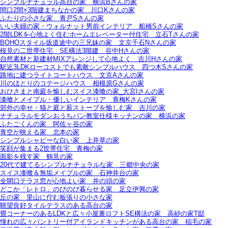
シンプルナチュラル高台の家＿横浜Bさんの家
間口2間×3階建まちなかの家＿川口Kさんの家
ふたりの小さな家＿青戸Sさんの家
いい夫婦の家・ウォルナット男前インテリア＿船橋Sさんの家
2階LDKを心地よく住むホームエレベーター付住宅＿立石Tさんの家
BOHOスタイル坂道途中の三兄妹の家＿文京千石Nさんの家
桜見の二世帯住宅＿SE構法3階建＿谷中Hさんの家
自然素材と新建材MIXアレンジして心地よく＿吉川Hさんの家
駅近3LDKローコストでも素敵シンプルハウス＿四つ木Sさんの家
路地に建つライトコートハウス＿文京Aさんの家
川のほとりのコテージハウス＿相模原Gさんの家
おひさまと南庭を愉しむスイス漆喰の家_大宮Iさんの家
漆喰とメイプル・優しいインテリア＿青梅Kさんの家
郊外の幸せ・猫と庭と薪ストーブを愉しむ家＿吉川の家
ナチュラルモダンおうちパン教室仕様キッチンの家＿横浜の家
ふたごくんの家＿阿佐ヶ谷の家
青空が映える家＿北本の家
シンプルシャビーな白い家＿上井草の家
笑顔が集まる2世帯住宅＿青梅の家
面影を残す家＿鶴見の家
20代で建てるシンプルナチュラルな家＿三郷中央の家
スイス漆喰＆無垢メイプルの家＿石神井台の家
全開口テラス窓が心地よい家＿井の頭の家
どこか「レトロ」のびのび暮らせる家＿足立伊興の家
丘の家＿里山に佇む板張りの小さな家
眺望良好タイルテラスのある高台の家
畳コーナーのあるLDKと広々小屋裏ロフトSE構法の家＿高砂の家T邸
憧れの広々パントリー付アイランドキッチンがある高台の家＿稲毛の家