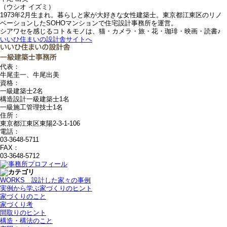
（ウシオ イズミ）
1973年2月生まれ。暮らしと家が大好きな女性建築士。東京都江東区のリノ
ベーションしたSOHOマンションで住宅設計事務所を運営。
シアワセを感じるコト＆モノは、猫・カメラ・旅・花・珈琲・映画・読書♪
いいひ住まいの設計舎サイトへ
代表：
牛尾圭一、牛尾出美
資格：
一級建築士2名
構造設計一級建築士1名
一級施工管理技士1名
住所：
東京都江東区東陽2-3-1-106
電話：
03-3648-5711
FAX：
03-3648-5712
WORKS＿設計した家々の事例
実例から学ぶ家づくりのヒント
家づくりのこと
家づくり考
間取りのヒント
構造・構法のこと