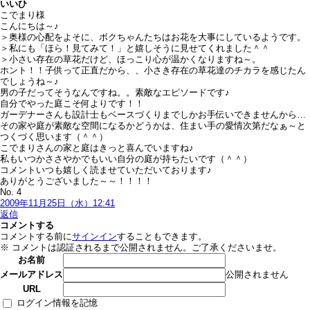
いいひ
こでまり様
こんにちは～♪
＞奥様の心配をよそに、ボクちゃんたちはお花を大事にしているようです。
＞私にも「ほら！見てみて！」と嬉しそうに見せてくれました＾＾
＞小さい存在の草花だけど、ほっこり心が温かくなりますね～。
ホント！！子供って正直だから、、小さき存在の草花達のチカラを感じたん
でしょうね～♪
男の子だってそうなんですね。。素敵なエピソードです♪
自分でやった庭こそ何よりです！！
ガーデナーさんも設計士もベースづくりまでしかお手伝いできませんから…
その家や庭が素敵な空間になるかどうかは、住まい手の愛情次第だなぁ～と
つくづく思います（＾＾）
こでまりさんの家と庭はきっと喜んでいますね♪
私もいつかささやかでもいい自分の庭が持ちたいです（＾＾）
コメントいつも嬉しく読ませていただいております♪
ありがとうございました～～！！！！
No. 4
2009年11月25日（水）12:41
返信
コメントする
コメントする前に
サインイン
することもできます。
※ コメントは認証されるまで公開されません。ご了承くださいませ。
お名前
公開されません
メールアドレス
URL
ログイン情報を記憶