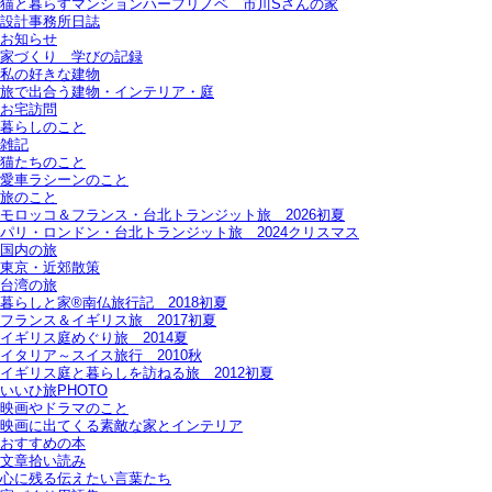
猫と暮らすマンションハーフリノベ＿市川Sさんの家
設計事務所日誌
お知らせ
家づくり 学びの記録
私の好きな建物
旅で出合う建物・インテリア・庭
お宅訪問
暮らしのこと
雑記
猫たちのこと
愛車ラシーンのこと
旅のこと
モロッコ＆フランス・台北トランジット旅＿2026初夏
パリ・ロンドン・台北トランジット旅＿2024クリスマス
国内の旅
東京・近郊散策
台湾の旅
暮らしと家®南仏旅行記＿2018初夏
フランス＆イギリス旅＿2017初夏
イギリス庭めぐり旅＿2014夏
イタリア～スイス旅行 2010秋
イギリス庭と暮らしを訪ねる旅＿2012初夏
いいひ旅PHOTO
映画やドラマのこと
映画に出てくる素敵な家とインテリア
おすすめの本
文章拾い読み
心に残る伝えたい言葉たち