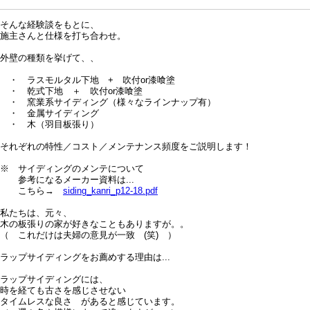
そんな経験談をもとに、
施主さんと仕様を打ち合わせ。
外壁の種類を挙げて、、
・ ラスモルタル下地 + 吹付or漆喰塗
・ 乾式下地 ＋ 吹付or漆喰塗
・ 窯業系サイディング（様々なラインナップ有）
・ 金属サイディング
・ 木（羽目板張り）
それぞれの特性／コスト／メンテナンス頻度をご説明します！
※ サイディングのメンテについて
参考になるメーカー資料は...
こちら→
siding_kanri_p12-18.pdf
私たちは、元々、
木の板張りの家が好きなこともありますが。。
（ これだけは夫婦の意見が一致 (笑) ）
ラップサイディングをお薦めする理由は...
ラップサイディングには、
時を経ても古さを感じさせない
タイムレスな良さ があると感じています。