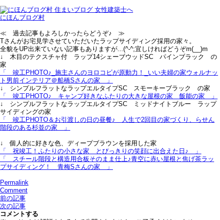
にほんブログ村
≪ 過去記事もよろしかったらどうぞ♪ ≫
Tさんがお宅見学させていただいたラップサイディング採用の家々。
全貌をUP出来ていない記事もありますが...(^-^;宜しければどうぞm(__)m
↓ 木目のテクスチャ付 ラップ14シェーブウッドSC パインブラック の
家
「 竣工PHOTO♪_施主さんのヨロコビが原動力！_いい夫婦の家ウォルナッ
ト男前インテリア＠船橋Sさんの家 」
↓ シンプルフラットなラップエルタイプSC スモーキーブラック の家
「 竣工PHOTO♪＿キャンプ好きなふたりの大きな屋根の家＿飯能の家 」
↓ シンプルフラットなラップエルタイプSC ミッドナイトブルー ラップ
サイディングの家
「 竣工PHOTO＆お引渡しの日の昼餐♪＿人生で2回目の家づくり、らせん
階段のある杉並の家 」
↓ 個人的に好きな色、ディープブラウンを採用した家
「 祝竣工！ふたりの小さな家＿とびっきりの笑顔に出合えた日♪ 」
「 スチール階段と構造用合板そのまま仕上♪青空に赤い屋根と焦げ茶ラッ
プサイディング！＿青梅Sさんの家 」
Permalink
Comment
前の記事
次の記事
コメントする