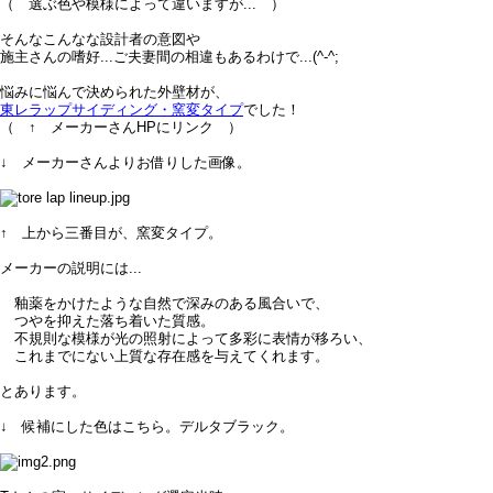
（ 選ぶ色や模様によって違いますが... ）
そんなこんなな設計者の意図や
施主さんの嗜好...ご夫妻間の相違もあるわけで...(^-^;
悩みに悩んで決められた外壁材が、
東レラップサイディング・窯変タイプ
でした！
（ ↑ メーカーさんHPにリンク ）
↓ メーカーさんよりお借りした画像。
↑ 上から三番目が、窯変タイプ。
メーカーの説明には...
釉薬をかけたような自然で深みのある風合いで、
つやを抑えた落ち着いた質感。
不規則な模様が光の照射によって多彩に表情が移ろい、
これまでにない上質な存在感を与えてくれます。
とあります。
↓ 候補にした色はこちら。デルタブラック。