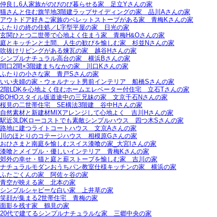
仲良し6人家族がのびのび暮らせる家＿足立Yさんの家
猫さんと住む旗竿地3階建ラップサイディングの家＿品川Aさんの家
アウトドア好きご家族のペレットストーブがある家＿青梅Kさんの家
ふたりの終の住処／L字型平屋の家＿日光の家
玄関ひとつ二世帯で心地よく住まう家＿青梅H&Oさんの家
庭とキッチンと土間、人生の歓びを愉しむ家＿杉並Nさんの家
吹抜けリビングがある煉瓦の家＿越谷Hさんの家
シンプルナチュラル高台の家＿横浜Bさんの家
間口2間×3階建まちなかの家＿川口Kさんの家
ふたりの小さな家＿青戸Sさんの家
いい夫婦の家・ウォルナット男前インテリア＿船橋Sさんの家
2階LDKを心地よく住むホームエレベーター付住宅＿立石Tさんの家
BOHOスタイル坂道途中の三兄妹の家＿文京千石Nさんの家
桜見の二世帯住宅＿SE構法3階建＿谷中Hさんの家
自然素材と新建材MIXアレンジして心地よく＿吉川Hさんの家
駅近3LDKローコストでも素敵シンプルハウス＿四つ木Sさんの家
路地に建つライトコートハウス＿文京Aさんの家
川のほとりのコテージハウス＿相模原Gさんの家
おひさまと南庭を愉しむスイス漆喰の家_大宮Iさんの家
漆喰とメイプル・優しいインテリア＿青梅Kさんの家
郊外の幸せ・猫と庭と薪ストーブを愉しむ家＿吉川の家
ナチュラルモダンおうちパン教室仕様キッチンの家＿横浜の家
ふたごくんの家＿阿佐ヶ谷の家
青空が映える家＿北本の家
シンプルシャビーな白い家＿上井草の家
笑顔が集まる2世帯住宅＿青梅の家
面影を残す家＿鶴見の家
20代で建てるシンプルナチュラルな家＿三郷中央の家