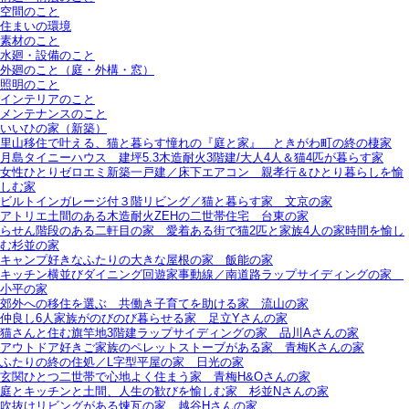
空間のこと
住まいの環境
素材のこと
水廻・設備のこと
外廻のこと（庭・外構・窓）
照明のこと
インテリアのこと
メンテナンスのこと
いいひの家（新築）
里山移住で叶える、猫と暮らす憧れの『庭と家』＿ときがわ町の終の棲家
月島タイニーハウス＿建坪5.3木造耐火3階建/大人4人＆猫4匹が暮らす家
女性ひとりゼロエミ新築一戸建／床下エアコン＿親孝行＆ひとり暮らしを愉
しむ家
ビルトインガレージ付３階リビング／猫と暮らす家＿文京の家
アトリエ土間のある木造耐火ZEHの二世帯住宅＿台東の家
らせん階段のある二軒目の家＿愛着ある街で猫2匹と家族4人の家時間を愉し
む杉並の家
キャンプ好きなふたりの大きな屋根の家＿飯能の家
キッチン横並びダイニング回遊家事動線／南道路ラップサイディングの家＿
小平の家
郊外への移住を選ぶ＿共働き子育てを助ける家＿流山の家
仲良し6人家族がのびのび暮らせる家＿足立Yさんの家
猫さんと住む旗竿地3階建ラップサイディングの家＿品川Aさんの家
アウトドア好きご家族のペレットストーブがある家＿青梅Kさんの家
ふたりの終の住処／L字型平屋の家＿日光の家
玄関ひとつ二世帯で心地よく住まう家＿青梅H&Oさんの家
庭とキッチンと土間、人生の歓びを愉しむ家＿杉並Nさんの家
吹抜けリビングがある煉瓦の家＿越谷Hさんの家