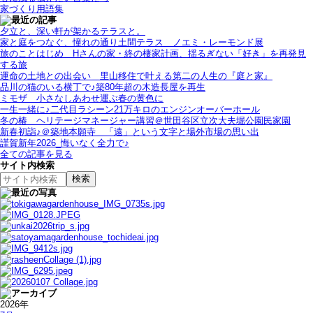
家づくり用語集
夕立と、深い軒が架かるテラスと。
家と庭をつなぐ、憧れの通り土間テラス＿ノエミ・レーモンド展
旅のことはじめ＿Hさんの家・終の棲家計画、揺るぎない「好き」を再発見
する旅
運命の土地との出会い＿里山移住で叶える第二の人生の『庭と家』
品川の猫のいる横丁で♪築80年超の木造長屋を再生
ミモザ＿小さなしあわせ運ぶ春の黄色に
一生一緒に♪二代目ラシーン21万キロのエンジンオーバーホール
冬の椿＿ヘリテージマネージャー講習＠世田谷区立次大夫堀公園民家園
新春初詣♪＠築地本願寺＿「遠」という文字と場外市場の思い出
謹賀新年2026_悔いなく全力で♪
全ての記事を見る
サイト内検索
2026年