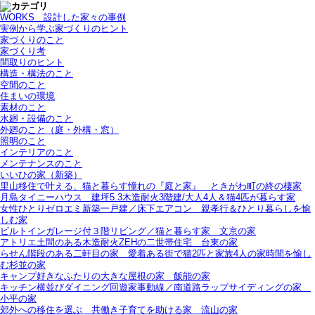
WORKS＿設計した家々の事例
実例から学ぶ家づくりのヒント
家づくりのこと
家づくり考
間取りのヒント
構造・構法のこと
空間のこと
住まいの環境
素材のこと
水廻・設備のこと
外廻のこと（庭・外構・窓）
照明のこと
インテリアのこと
メンテナンスのこと
いいひの家（新築）
里山移住で叶える、猫と暮らす憧れの『庭と家』＿ときがわ町の終の棲家
月島タイニーハウス＿建坪5.3木造耐火3階建/大人4人＆猫4匹が暮らす家
女性ひとりゼロエミ新築一戸建／床下エアコン＿親孝行＆ひとり暮らしを愉
しむ家
ビルトインガレージ付３階リビング／猫と暮らす家＿文京の家
アトリエ土間のある木造耐火ZEHの二世帯住宅＿台東の家
らせん階段のある二軒目の家＿愛着ある街で猫2匹と家族4人の家時間を愉し
む杉並の家
キャンプ好きなふたりの大きな屋根の家＿飯能の家
キッチン横並びダイニング回遊家事動線／南道路ラップサイディングの家＿
小平の家
郊外への移住を選ぶ＿共働き子育てを助ける家＿流山の家