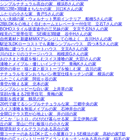
シンプルナチュラル高台の家＿横浜Bさんの家
間口2間×3階建まちなかの家＿川口Kさんの家
ふたりの小さな家＿青戸Sさんの家
いい夫婦の家・ウォルナット男前インテリア＿船橋Sさんの家
2階LDKを心地よく住むホームエレベーター付住宅＿立石Tさんの家
BOHOスタイル坂道途中の三兄妹の家＿文京千石Nさんの家
桜見の二世帯住宅＿SE構法3階建＿谷中Hさんの家
自然素材と新建材MIXアレンジして心地よく＿吉川Hさんの家
駅近3LDKローコストでも素敵シンプルハウス＿四つ木Sさんの家
路地に建つライトコートハウス＿文京Aさんの家
川のほとりのコテージハウス＿相模原Gさんの家
おひさまと南庭を愉しむスイス漆喰の家_大宮Iさんの家
漆喰とメイプル・優しいインテリア＿青梅Kさんの家
郊外の幸せ・猫と庭と薪ストーブを愉しむ家＿吉川の家
ナチュラルモダンおうちパン教室仕様キッチンの家＿横浜の家
ふたごくんの家＿阿佐ヶ谷の家
青空が映える家＿北本の家
シンプルシャビーな白い家＿上井草の家
笑顔が集まる2世帯住宅＿青梅の家
面影を残す家＿鶴見の家
20代で建てるシンプルナチュラルな家＿三郷中央の家
スイス漆喰＆無垢メイプルの家＿石神井台の家
全開口テラス窓が心地よい家＿井の頭の家
どこか「レトロ」のびのび暮らせる家＿足立伊興の家
丘の家＿里山に佇む板張りの小さな家
眺望良好タイルテラスのある高台の家
畳コーナーのあるLDKと広々小屋裏ロフトSE構法の家＿高砂の家T邸
憧れの広々パントリー付アイランドキッチンがある高台の家＿稲毛の家