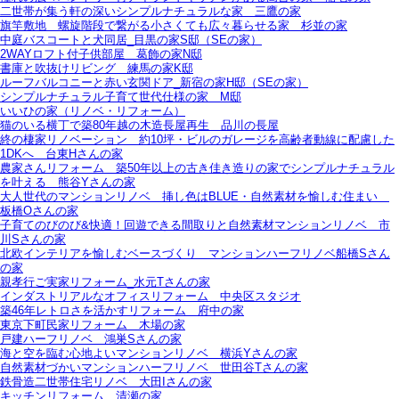
二世帯が集う軒の深いシンプルナチュラルな家＿三鷹の家
旗竿敷地＿螺旋階段で繋がる小さくても広々暮らせる家＿杉並の家
中庭バスコートと犬同居_目黒の家S邸（SEの家）
2WAYロフト付子供部屋＿葛飾の家N邸
書庫と吹抜けリビング 練馬の家K邸
ルーフバルコニーと赤い玄関ドア_新宿の家H邸（SEの家）
シンプルナチュラル子育て世代仕様の家 M邸
いいひの家（リノベ・リフォーム）
猫のいる横丁で築80年越の木造長屋再生＿品川の長屋
終の棲家リノベーション＿約10坪・ビルのガレージを高齢者動線に配慮した
1DKへ＿台東Hさんの家
農家さんリフォーム＿築50年以上の古き佳き造りの家でシンプルナチュラル
を叶える＿熊谷Yさんの家
大人世代のマンションリノベ＿挿し色はBLUE・自然素材を愉しむ住まい＿
板橋Oさんの家
子育てのびのび&快適！回遊できる間取りと自然素材マンションリノベ＿市
川Sさんの家
北欧インテリアを愉しむベースづくり＿マンションハーフリノベ船橋Sさん
の家
親孝行ご実家リフォーム_水元Tさんの家
インダストリアルなオフィスリフォーム＿中央区スタジオ
築46年レトロさを活かすリフォーム＿府中の家
東京下町民家リフォーム＿木場の家
戸建ハーフリノベ＿鴻巣Sさんの家
海と空を臨む心地よいマンションリノベ＿横浜Yさんの家
自然素材づかいマンションハーフリノベ＿世田谷Tさんの家
鉄骨造二世帯住宅リノベ＿大田Iさんの家
キッチンリフォーム＿清瀬の家