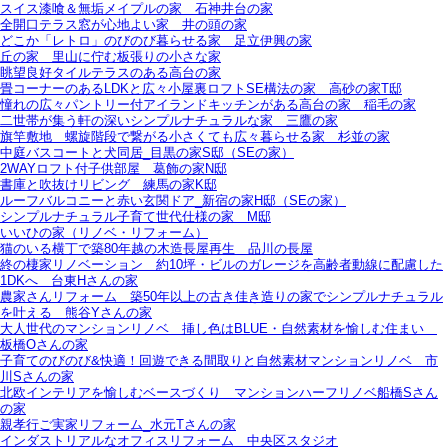
スイス漆喰＆無垢メイプルの家＿石神井台の家
全開口テラス窓が心地よい家＿井の頭の家
どこか「レトロ」のびのび暮らせる家＿足立伊興の家
丘の家＿里山に佇む板張りの小さな家
眺望良好タイルテラスのある高台の家
畳コーナーのあるLDKと広々小屋裏ロフトSE構法の家＿高砂の家T邸
憧れの広々パントリー付アイランドキッチンがある高台の家＿稲毛の家
二世帯が集う軒の深いシンプルナチュラルな家＿三鷹の家
旗竿敷地＿螺旋階段で繋がる小さくても広々暮らせる家＿杉並の家
中庭バスコートと犬同居_目黒の家S邸（SEの家）
2WAYロフト付子供部屋＿葛飾の家N邸
書庫と吹抜けリビング 練馬の家K邸
ルーフバルコニーと赤い玄関ドア_新宿の家H邸（SEの家）
シンプルナチュラル子育て世代仕様の家 M邸
いいひの家（リノベ・リフォーム）
猫のいる横丁で築80年越の木造長屋再生＿品川の長屋
終の棲家リノベーション＿約10坪・ビルのガレージを高齢者動線に配慮した
1DKへ＿台東Hさんの家
農家さんリフォーム＿築50年以上の古き佳き造りの家でシンプルナチュラル
を叶える＿熊谷Yさんの家
大人世代のマンションリノベ＿挿し色はBLUE・自然素材を愉しむ住まい＿
板橋Oさんの家
子育てのびのび&快適！回遊できる間取りと自然素材マンションリノベ＿市
川Sさんの家
北欧インテリアを愉しむベースづくり＿マンションハーフリノベ船橋Sさん
の家
親孝行ご実家リフォーム_水元Tさんの家
インダストリアルなオフィスリフォーム＿中央区スタジオ