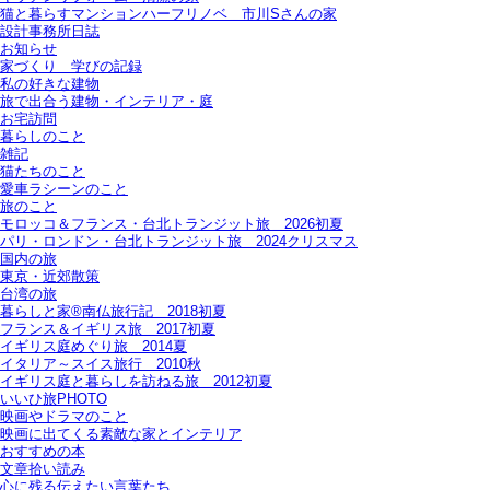
猫と暮らすマンションハーフリノベ＿市川Sさんの家
設計事務所日誌
お知らせ
家づくり 学びの記録
私の好きな建物
旅で出合う建物・インテリア・庭
お宅訪問
暮らしのこと
雑記
猫たちのこと
愛車ラシーンのこと
旅のこと
モロッコ＆フランス・台北トランジット旅＿2026初夏
パリ・ロンドン・台北トランジット旅＿2024クリスマス
国内の旅
東京・近郊散策
台湾の旅
暮らしと家®南仏旅行記＿2018初夏
フランス＆イギリス旅＿2017初夏
イギリス庭めぐり旅＿2014夏
イタリア～スイス旅行 2010秋
イギリス庭と暮らしを訪ねる旅＿2012初夏
いいひ旅PHOTO
映画やドラマのこと
映画に出てくる素敵な家とインテリア
おすすめの本
文章拾い読み
心に残る伝えたい言葉たち