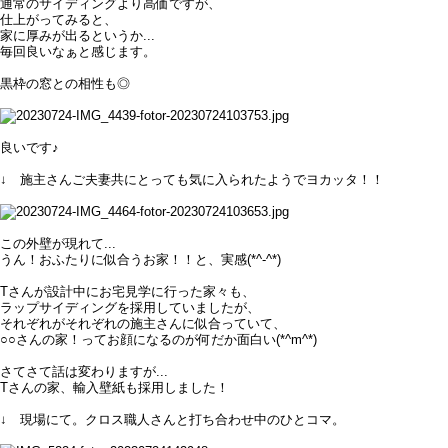
通常のサイディングより高価ですが、
仕上がってみると、
家に厚みが出るというか...
毎回良いなぁと感じます。
黒枠の窓との相性も◎
良いです♪
↓ 施主さんご夫妻共にとっても気に入られたようでヨカッタ！！
この外壁が現れて...
うん！おふたりに似合うお家！！と、実感(*^-^*)
Tさんが設計中にお宅見学に行った家々も、
ラップサイディングを採用していましたが、
それぞれがそれぞれの施主さんに似合っていて、
○○さんの家！ってお顔になるのが何だか面白い(*^m^*)
さてさて話は変わりますが...
Tさんの家、輸入壁紙も採用しました！
↓ 現場にて。クロス職人さんと打ち合わせ中のひとコマ。