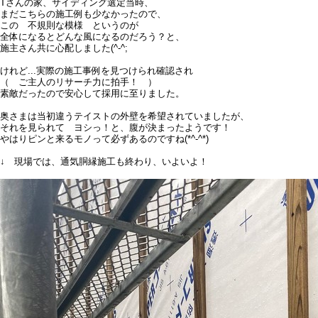
Tさんの家、サイディング選定当時、
まだこちらの施工例も少なかったので、
この 不規則な模様 というのが
全体になるとどんな風になるのだろう？と、
施主さん共に心配しました(^-^;
けれど...実際の施工事例を見つけられ確認され
（ ご主人のリサーチ力に拍手！ ）
素敵だったので安心して採用に至りました。
奥さまは当初違うテイストの外壁を希望されていましたが、
それを見られて ヨシっ！と、腹が決まったようです！
やはりピンと来るモノって必ずあるのですね(*^-^*)
↓ 現場では、通気胴縁施工も終わり、いよいよ！