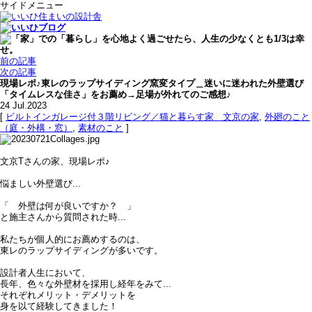
サイドメニュー
前の記事
次の記事
現場レポ♪東レのラップサイディング窯変タイプ＿迷いに迷われた外壁選び
「タイムレスな佳さ」をお薦め→足場が外れてのご感想♪
24
Jul.2023
[
ビルトインガレージ付３階リビング／猫と暮らす家＿文京の家
,
外廻のこと
（庭・外構・窓）
,
素材のこと
]
文京Tさんの家、現場レポ♪
悩ましい外壁選び...
「 外壁は何が良いですか？ 」
と施主さんから質問された時...
私たちが個人的にお薦めするのは、
東レのラップサイディングが多いです。
設計者人生において、
長年、色々な外壁材を採用し経年をみて...
それぞれメリット・デメリットを
身を以て経験してきました！