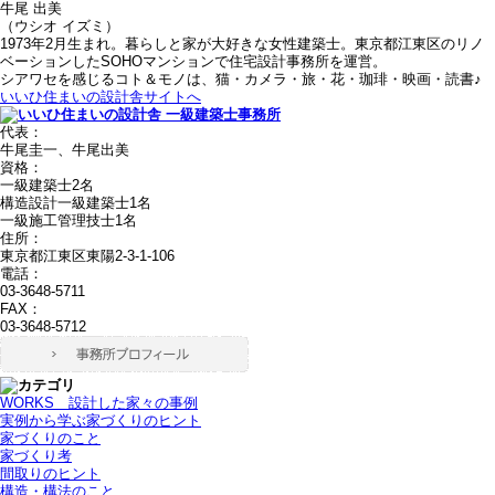
牛尾 出美
（ウシオ イズミ）
1973年2月生まれ。暮らしと家が大好きな女性建築士。東京都江東区のリノ
ベーションしたSOHOマンションで住宅設計事務所を運営。
シアワセを感じるコト＆モノは、猫・カメラ・旅・花・珈琲・映画・読書♪
いいひ住まいの設計舎サイトへ
代表：
牛尾圭一、牛尾出美
資格：
一級建築士2名
構造設計一級建築士1名
一級施工管理技士1名
住所：
東京都江東区東陽2-3-1-106
電話：
03-3648-5711
FAX：
03-3648-5712
WORKS＿設計した家々の事例
実例から学ぶ家づくりのヒント
家づくりのこと
家づくり考
間取りのヒント
構造・構法のこと