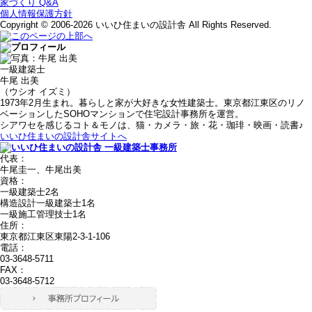
家づくり Q&A
個人情報保護方針
Copyright © 2006-2026 いいひ住まいの設計舎 All Rights Reserved.
一級建築士
牛尾 出美
（ウシオ イズミ）
1973年2月生まれ。暮らしと家が大好きな女性建築士。東京都江東区のリノ
ベーションしたSOHOマンションで住宅設計事務所を運営。
シアワセを感じるコト＆モノは、猫・カメラ・旅・花・珈琲・映画・読書♪
いいひ住まいの設計舎サイトへ
代表：
牛尾圭一、牛尾出美
資格：
一級建築士2名
構造設計一級建築士1名
一級施工管理技士1名
住所：
東京都江東区東陽2-3-1-106
電話：
03-3648-5711
FAX：
03-3648-5712