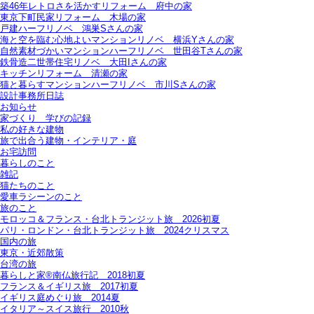
築46年レトロさを活かすリフォーム＿府中の家
東京下町民家リフォーム＿木場の家
戸建ハーフリノベ＿鴻巣Sさんの家
海と空を臨む心地よいマンションリノベ＿横浜Yさんの家
自然素材づかいマンションハーフリノベ＿世田谷Tさんの家
鉄骨造二世帯住宅リノベ＿大田Iさんの家
キッチンリフォーム＿清瀬の家
猫と暮らすマンションハーフリノベ＿市川Sさんの家
設計事務所日誌
お知らせ
家づくり 学びの記録
私の好きな建物
旅で出合う建物・インテリア・庭
お宅訪問
暮らしのこと
雑記
猫たちのこと
愛車ラシーンのこと
旅のこと
モロッコ＆フランス・台北トランジット旅＿2026初夏
パリ・ロンドン・台北トランジット旅＿2024クリスマス
国内の旅
東京・近郊散策
台湾の旅
暮らしと家®南仏旅行記＿2018初夏
フランス＆イギリス旅＿2017初夏
イギリス庭めぐり旅＿2014夏
イタリア～スイス旅行 2010秋