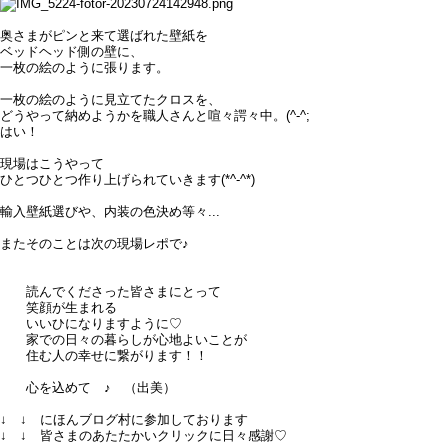
奥さまがピンと来て選ばれた壁紙を
ベッドヘッド側の壁に、
一枚の絵のように張ります。
一枚の絵のように見立てたクロスを、
どうやって納めようかを職人さんと喧々諤々中。(^-^;
はい！
現場はこうやって
ひとつひとつ作り上げられていきます(*^-^*)
輸入壁紙選びや、内装の色決め等々...
またそのことは次の現場レポで♪
読んでくださった皆さまにとって
笑顔が生まれる
いいひになりますように♡
家での日々の暮らしが心地よいことが
住む人の幸せに繋がります！！
心を込めて ♪ （出美）
↓ ↓ にほんブログ村に参加しております
↓ ↓ 皆さまのあたたかいクリックに日々感謝♡