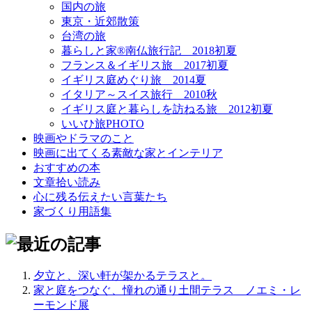
国内の旅
東京・近郊散策
台湾の旅
暮らしと家®南仏旅行記＿2018初夏
フランス＆イギリス旅＿2017初夏
イギリス庭めぐり旅＿2014夏
イタリア～スイス旅行 2010秋
イギリス庭と暮らしを訪ねる旅＿2012初夏
いいひ旅PHOTO
映画やドラマのこと
映画に出てくる素敵な家とインテリア
おすすめの本
文章拾い読み
心に残る伝えたい言葉たち
家づくり用語集
夕立と、深い軒が架かるテラスと。
家と庭をつなぐ、憧れの通り土間テラス＿ノエミ・レ
ーモンド展