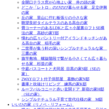
全開口テラス窓が心地よい家＿井の頭の家
どこか「レトロ」のびのび暮らせる家＿足立伊興
の家
丘の家＿里山に佇む板張りの小さな家
眺望良好タイルテラスのある高台の家
畳コーナーのあるLDKと広々小屋裏ロフトSE構
法の家＿高砂の家T邸
憧れの広々パントリー付アイランドキッチンがあ
る高台の家＿稲毛の家
二世帯が集う軒の深いシンプルナチュラルな家＿
三鷹の家
旗竿敷地＿螺旋階段で繋がる小さくても広々暮ら
せる家＿杉並の家
中庭バスコートと犬同居_目黒の家S邸（SEの
家）
2WAYロフト付子供部屋＿葛飾の家N邸
書庫と吹抜けリビング 練馬の家K邸
ルーフバルコニーと赤い玄関ドア_新宿の家H邸
（SEの家）
シンプルナチュラル子育て世代仕様の家 M邸
いいひの家（リノベ・リフォーム）