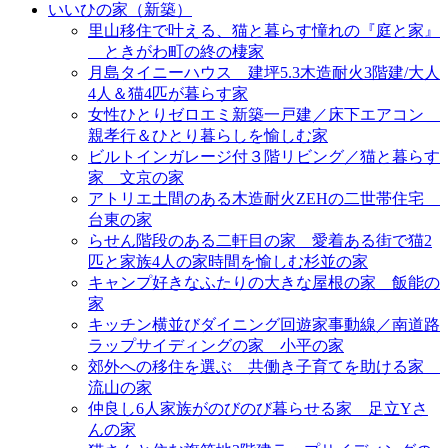
いいひの家（新築）
里山移住で叶える、猫と暮らす憧れの『庭と家』
＿ときがわ町の終の棲家
月島タイニーハウス＿建坪5.3木造耐火3階建/大人
4人＆猫4匹が暮らす家
女性ひとりゼロエミ新築一戸建／床下エアコン＿
親孝行＆ひとり暮らしを愉しむ家
ビルトインガレージ付３階リビング／猫と暮らす
家＿文京の家
アトリエ土間のある木造耐火ZEHの二世帯住宅＿
台東の家
らせん階段のある二軒目の家＿愛着ある街で猫2
匹と家族4人の家時間を愉しむ杉並の家
キャンプ好きなふたりの大きな屋根の家＿飯能の
家
キッチン横並びダイニング回遊家事動線／南道路
ラップサイディングの家＿小平の家
郊外への移住を選ぶ＿共働き子育てを助ける家＿
流山の家
仲良し6人家族がのびのび暮らせる家＿足立Yさ
んの家