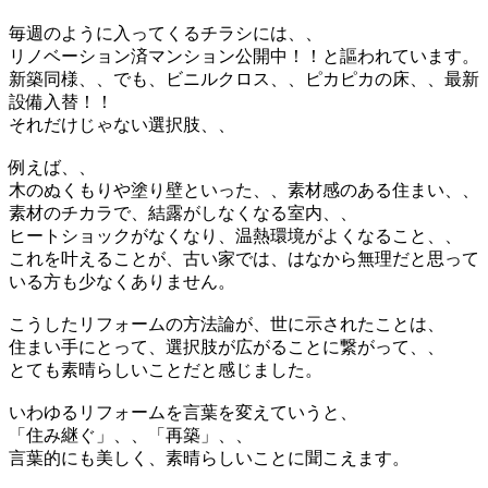
毎週のように入ってくるチラシには、、
リノベーション済マンション公開中！！と謳われています。
新築同様、、でも、ビニルクロス、、ピカピカの床、、最新
設備入替！！
それだけじゃない選択肢、、
例えば、、
木のぬくもりや塗り壁といった、、素材感のある住まい、、
素材のチカラで、結露がしなくなる室内、、
ヒートショックがなくなり、温熱環境がよくなること、、
これを叶えることが、古い家では、はなから無理だと思って
いる方も少なくありません。
こうしたリフォームの方法論が、世に示されたことは、
住まい手にとって、選択肢が広がることに繋がって、、
とても素晴らしいことだと感じました。
いわゆるリフォームを言葉を変えていうと、
「住み継ぐ」、、「再築」、、
言葉的にも美しく、素晴らしいことに聞こえます。