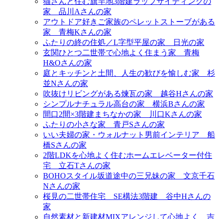
猫さんと住む旗竿地3階建ラップサイディングの
家＿品川Aさんの家
アウトドア好きご家族のペレットストーブがある
家＿青梅Kさんの家
ふたりの終の住処／L字型平屋の家＿日光の家
玄関ひとつ二世帯で心地よく住まう家＿青梅
H&Oさんの家
庭とキッチンと土間、人生の歓びを愉しむ家＿杉
並Nさんの家
吹抜けリビングがある煉瓦の家＿越谷Hさんの家
シンプルナチュラル高台の家＿横浜Bさんの家
間口2間×3階建まちなかの家＿川口Kさんの家
ふたりの小さな家＿青戸Sさんの家
いい夫婦の家・ウォルナット男前インテリア＿船
橋Sさんの家
2階LDKを心地よく住むホームエレベーター付住
宅＿立石Tさんの家
BOHOスタイル坂道途中の三兄妹の家＿文京千石
Nさんの家
桜見の二世帯住宅＿SE構法3階建＿谷中Hさんの
家
自然素材と新建材MIXアレンジして心地よく＿吉