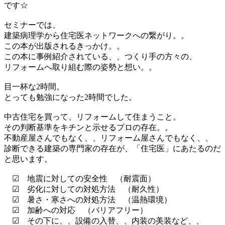
です☆
セミナーでは、
建築病理学から住宅医ネットワークへの繋がり。。
この本が出版されるきっかけ。。
この本に事例紹介されている、、つくり手の方々の、
リフォームへ取り組む際の姿勢と想い。。
目一杯な2時間。
とっても勉強になった2時間でした。
中古住宅を買って、リフォームして住まうこと。
その判断基準をキチンと示せるプロの存在。。
不動産屋さんでもなく、、リフォーム屋さんでもなく、、
診断できる建築の専門家の存在が、「住宅医」にあたるのだ
と思います。
☑ 地震に対しての安全性 （耐震面）
☑ 劣化に対しての対処方法 （耐久性）
☑ 暑さ・寒さへの対処方法 （温熱環境）
☑ 加齢への対応 （バリアフリー）
☑ その下に、、設備の入替、、内装の美装など、、