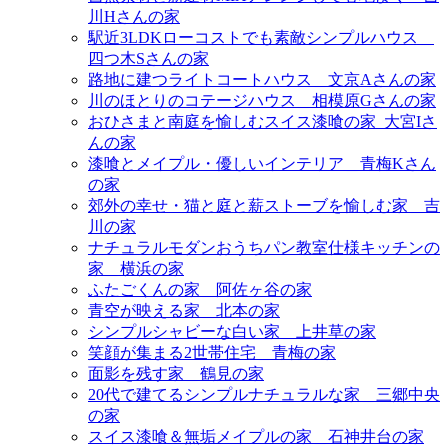
川Hさんの家
駅近3LDKローコストでも素敵シンプルハウス＿
四つ木Sさんの家
路地に建つライトコートハウス＿文京Aさんの家
川のほとりのコテージハウス＿相模原Gさんの家
おひさまと南庭を愉しむスイス漆喰の家_大宮Iさ
んの家
漆喰とメイプル・優しいインテリア＿青梅Kさん
の家
郊外の幸せ・猫と庭と薪ストーブを愉しむ家＿吉
川の家
ナチュラルモダンおうちパン教室仕様キッチンの
家＿横浜の家
ふたごくんの家＿阿佐ヶ谷の家
青空が映える家＿北本の家
シンプルシャビーな白い家＿上井草の家
笑顔が集まる2世帯住宅＿青梅の家
面影を残す家＿鶴見の家
20代で建てるシンプルナチュラルな家＿三郷中央
の家
スイス漆喰＆無垢メイプルの家＿石神井台の家