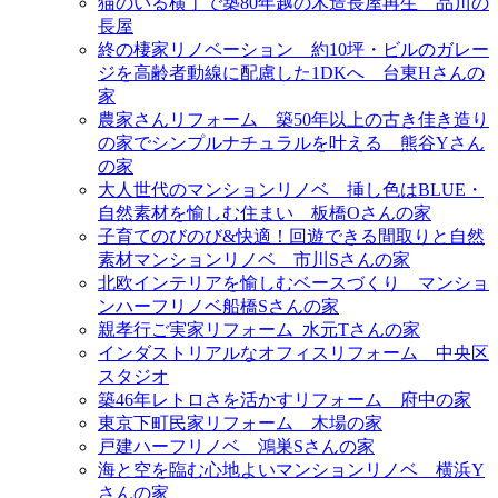
猫のいる横丁で築80年越の木造長屋再生＿品川の
長屋
終の棲家リノベーション＿約10坪・ビルのガレー
ジを高齢者動線に配慮した1DKへ＿台東Hさんの
家
農家さんリフォーム＿築50年以上の古き佳き造り
の家でシンプルナチュラルを叶える＿熊谷Yさん
の家
大人世代のマンションリノベ＿挿し色はBLUE・
自然素材を愉しむ住まい＿板橋Oさんの家
子育てのびのび&快適！回遊できる間取りと自然
素材マンションリノベ＿市川Sさんの家
北欧インテリアを愉しむベースづくり＿マンショ
ンハーフリノベ船橋Sさんの家
親孝行ご実家リフォーム_水元Tさんの家
インダストリアルなオフィスリフォーム＿中央区
スタジオ
築46年レトロさを活かすリフォーム＿府中の家
東京下町民家リフォーム＿木場の家
戸建ハーフリノベ＿鴻巣Sさんの家
海と空を臨む心地よいマンションリノベ＿横浜Y
さんの家