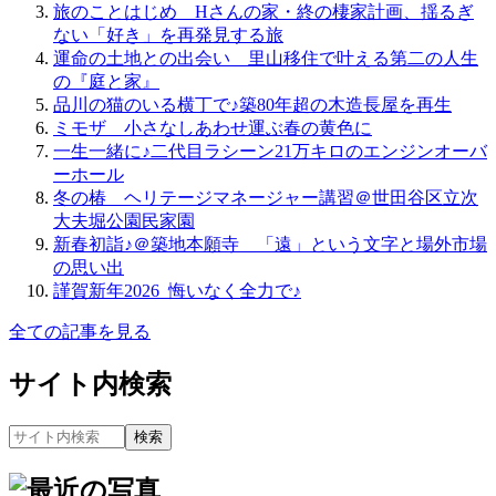
旅のことはじめ＿Hさんの家・終の棲家計画、揺るぎ
ない「好き」を再発見する旅
運命の土地との出会い＿里山移住で叶える第二の人生
の『庭と家』
品川の猫のいる横丁で♪築80年超の木造長屋を再生
ミモザ＿小さなしあわせ運ぶ春の黄色に
一生一緒に♪二代目ラシーン21万キロのエンジンオーバ
ーホール
冬の椿＿ヘリテージマネージャー講習＠世田谷区立次
大夫堀公園民家園
新春初詣♪＠築地本願寺＿「遠」という文字と場外市場
の思い出
謹賀新年2026_悔いなく全力で♪
全ての記事を見る
サイト内検索