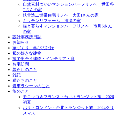
自然素材づかいマンションハーフリノベ＿世田谷
Tさんの家
鉄骨造二世帯住宅リノベ＿大田Iさんの家
キッチンリフォーム＿清瀬の家
猫と暮らすマンションハーフリノベ＿市川Sさん
の家
設計事務所日誌
お知らせ
家づくり 学びの記録
私の好きな建物
旅で出合う建物・インテリア・庭
お宅訪問
暮らしのこと
雑記
猫たちのこと
愛車ラシーンのこと
旅のこと
モロッコ＆フランス・台北トランジット旅＿2026
初夏
パリ・ロンドン・台北トランジット旅＿2024クリ
スマス