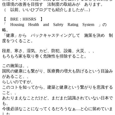
住環境の改善を目指す 法制度の取組みが あります。
（ 以前、いいひブログでも紹介しましたが…）
【 BRE：HHSRS 】
「 Housing Health and Safety Rating System 」の
略。
「健康」から バックキャスティングして 施策を決め 制
度をつくること。
段差、寒さ、湿気、カビ、防犯、設備、火災、、、
もろもろ家を取り巻く危険性を排除すること。
この施策は、、
国民の健康にも繋がり、医療費の増大も防げるという目論み
があること、、
らしいのですが、
このコトを知ってから、建築と健康という繋がりを意識する
こと、、
あたりまえなことだけど、まだまだ認識されていない日本で
も、
今後必須なことになってくるだろうなぁ…と心に留めていま
した。。