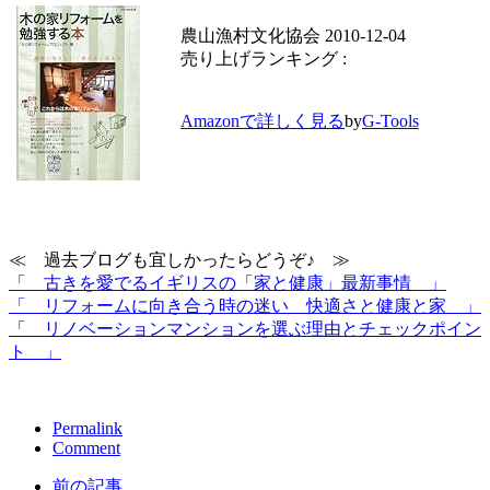
農山漁村文化協会 2010-12-04
売り上げランキング :
Amazonで詳しく見る
by
G-Tools
≪ 過去ブログも宜しかったらどうぞ♪ ≫
「 古きを愛でるイギリスの「家と健康」最新事情 」
「 リフォームに向き合う時の迷い＿快適さと健康と家 」
「 リノベーションマンションを選ぶ理由とチェックポイン
ト 」
Permalink
Comment
前の記事