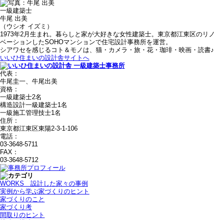
一級建築士
牛尾 出美
（ウシオ イズミ）
1973年2月生まれ。暮らしと家が大好きな女性建築士。東京都江東区のリノ
ベーションしたSOHOマンションで住宅設計事務所を運営。
シアワセを感じるコト＆モノは、猫・カメラ・旅・花・珈琲・映画・読書♪
いいひ住まいの設計舎サイトへ
代表：
牛尾圭一、牛尾出美
資格：
一級建築士2名
構造設計一級建築士1名
一級施工管理技士1名
住所：
東京都江東区東陽2-3-1-106
電話：
03-3648-5711
FAX：
03-3648-5712
WORKS＿設計した家々の事例
実例から学ぶ家づくりのヒント
家づくりのこと
家づくり考
間取りのヒント