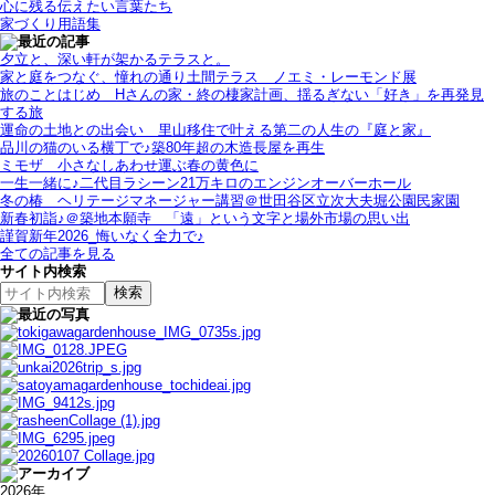
心に残る伝えたい言葉たち
家づくり用語集
夕立と、深い軒が架かるテラスと。
家と庭をつなぐ、憧れの通り土間テラス＿ノエミ・レーモンド展
旅のことはじめ＿Hさんの家・終の棲家計画、揺るぎない「好き」を再発見
する旅
運命の土地との出会い＿里山移住で叶える第二の人生の『庭と家』
品川の猫のいる横丁で♪築80年超の木造長屋を再生
ミモザ＿小さなしあわせ運ぶ春の黄色に
一生一緒に♪二代目ラシーン21万キロのエンジンオーバーホール
冬の椿＿ヘリテージマネージャー講習＠世田谷区立次大夫堀公園民家園
新春初詣♪＠築地本願寺＿「遠」という文字と場外市場の思い出
謹賀新年2026_悔いなく全力で♪
全ての記事を見る
サイト内検索
2026年