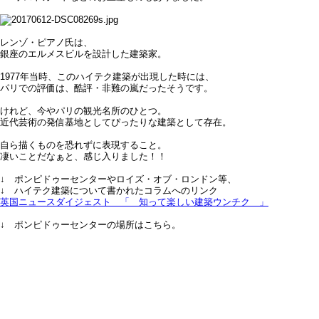
レンゾ・ピアノ氏は、
銀座のエルメスビルを設計した建築家。
1977年当時、このハイテク建築が出現した時には、
パリでの評価は、酷評・非難の嵐だったそうです。
けれど、今やパリの観光名所のひとつ。
近代芸術の発信基地としてぴったりな建築として存在。
自ら描くものを恐れずに表現すること。
凄いことだなぁと、感じ入りました！！
↓ ポンピドゥーセンターやロイズ・オブ・ロンドン等、
↓ ハイテク建築について書かれたコラムへのリンク
英国ニュースダイジェスト 「 知って楽しい建築ウンチク 」
↓ ポンピドゥーセンターの場所はこちら。