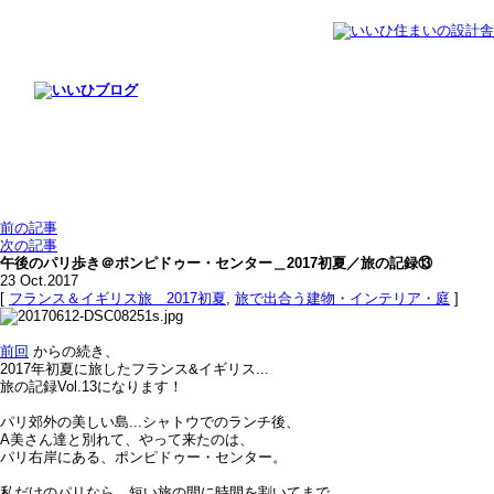
前の記事
次の記事
午後のパリ歩き＠ポンピドゥー・センター＿2017初夏／旅の記録⑬
23
Oct.2017
[
フランス＆イギリス旅＿2017初夏
,
旅で出合う建物・インテリア・庭
]
前回
からの続き、
2017年初夏に旅したフランス&イギリス...
旅の記録Vol.13になります！
パリ郊外の美しい島...シャトウでのランチ後、
A美さん達と別れて、やって来たのは、
パリ右岸にある、ポンピドゥー・センター。
私だけのパリなら、短い旅の間に時間を割いてまで、