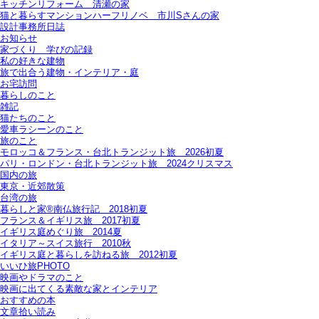
キッチンリフォーム＿清瀬の家
猫と暮らすマンションハーフリノベ＿市川Sさんの家
設計事務所日誌
お知らせ
家づくり 学びの記録
私の好きな建物
旅で出合う建物・インテリア・庭
お宅訪問
暮らしのこと
雑記
猫たちのこと
愛車ラシーンのこと
旅のこと
モロッコ＆フランス・台北トランジット旅＿2026初夏
パリ・ロンドン・台北トランジット旅＿2024クリスマス
国内の旅
東京・近郊散策
台湾の旅
暮らしと家®南仏旅行記＿2018初夏
フランス＆イギリス旅＿2017初夏
イギリス庭めぐり旅＿2014夏
イタリア～スイス旅行 2010秋
イギリス庭と暮らしを訪ねる旅＿2012初夏
いいひ旅PHOTO
映画やドラマのこと
映画に出てくる素敵な家とインテリア
おすすめの本
文章拾い読み