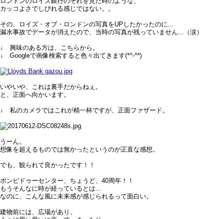
ロンドンのロイズ銀行のそれを見た時のような、
カッコよさでしびれる感じではない。。
その、ロイズ・オブ・ロンドンの写真をUPしたかったのに...
漏水事故でデータが消えたので、当時の写真が残っていません...（涙）
↓ 興味のある方は、こちらから。
↓ Googleで画像検索すると色々出てきます(*^-^*)
いやいや、これは裏手だからねぇ。
と、正面へ向かいます。
↓ 私のカメラではこれが精一杯ですが、正面ファザード。
うーん。
想像を超えるものでは無かったというのが正直な感想。
でも、観られて良かったです！！
ポンピドゥーセンター、ちょうど、40周年！！
もうそんなに時が経っているとは...
なのに、こんな風に未来感が感じられるって面白い。
建物前には、広場があり、