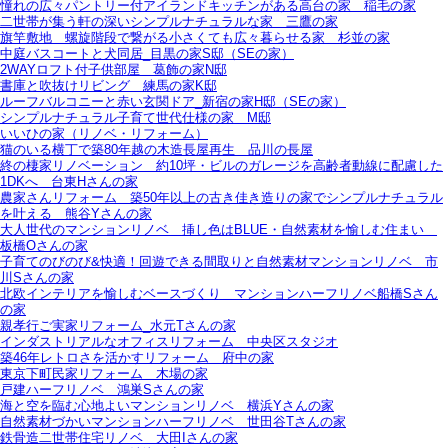
憧れの広々パントリー付アイランドキッチンがある高台の家＿稲毛の家
二世帯が集う軒の深いシンプルナチュラルな家＿三鷹の家
旗竿敷地＿螺旋階段で繋がる小さくても広々暮らせる家＿杉並の家
中庭バスコートと犬同居_目黒の家S邸（SEの家）
2WAYロフト付子供部屋＿葛飾の家N邸
書庫と吹抜けリビング 練馬の家K邸
ルーフバルコニーと赤い玄関ドア_新宿の家H邸（SEの家）
シンプルナチュラル子育て世代仕様の家 M邸
いいひの家（リノベ・リフォーム）
猫のいる横丁で築80年越の木造長屋再生＿品川の長屋
終の棲家リノベーション＿約10坪・ビルのガレージを高齢者動線に配慮した
1DKへ＿台東Hさんの家
農家さんリフォーム＿築50年以上の古き佳き造りの家でシンプルナチュラル
を叶える＿熊谷Yさんの家
大人世代のマンションリノベ＿挿し色はBLUE・自然素材を愉しむ住まい＿
板橋Oさんの家
子育てのびのび&快適！回遊できる間取りと自然素材マンションリノベ＿市
川Sさんの家
北欧インテリアを愉しむベースづくり＿マンションハーフリノベ船橋Sさん
の家
親孝行ご実家リフォーム_水元Tさんの家
インダストリアルなオフィスリフォーム＿中央区スタジオ
築46年レトロさを活かすリフォーム＿府中の家
東京下町民家リフォーム＿木場の家
戸建ハーフリノベ＿鴻巣Sさんの家
海と空を臨む心地よいマンションリノベ＿横浜Yさんの家
自然素材づかいマンションハーフリノベ＿世田谷Tさんの家
鉄骨造二世帯住宅リノベ＿大田Iさんの家