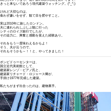
きっと来ないであろう現代建築ウォッチング。(^_^;)
けれど大切なのは、
食わず嫌いをせず、観て目を肥やすこと。
実は2010年に旅したロンドン。
夫に連れられしぶしぶ観に行った
シティのロイズ銀行でしたが、
その迫力に、興奮と感動を覚えた経験あり。
それをもう一度味わえるかもよ！
そう、夫が云うので、
それもそうかも～！！と、やってきました！
ポンピドゥーセンターは、
国立近代美術館として、
建築家レンゾ・ピアノ氏と、
建築家リチャード・ロジャース卿が、
手掛け1977年完成した建築。
私たちがまず出合ったのは、建物裏手。