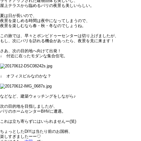
ライトアップされた建物自体も美しいし、
屋上テラスから臨めるパリの夜景も美しいらしい。
夏は日が長いので、
夜景を楽しめる時間は夜中になってしまうので、
夜景を楽しむなら春・秋・冬なのでしょうね。
この旅では、早々とポンピドゥーセンターは切り上げましたが、
もし、次にパリを訪れる機会があったら、夜景を見に来ます！
さあ、次の目的地へ向けて出発！
↓ 付近に在ったモダンな集合住宅。
↓ オフィスビルなのかな？
などなど、建築ウォッチングをしながら♪
次の目的地を目指しましたが、
パリのホームセンターBHVに遭遇。
これは立ち寄らずにはいられませんー(笑)
ちょっとしたDIYは当たり前のお国柄、
楽しすぎましたーー♡