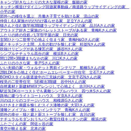
キャンプ好きなふたりの大きな屋根の家＿飯能の家
キッチン横並びダイニング回遊家事動線／南道路ラップサイディングの家＿
小平の家
郊外への移住を選ぶ＿共働き子育てを助ける家＿流山の家
仲良し6人家族がのびのび暮らせる家＿足立Yさんの家
猫さんと住む旗竿地3階建ラップサイディングの家＿品川Aさんの家
アウトドア好きご家族のペレットストーブがある家＿青梅Kさんの家
ふたりの終の住処／L字型平屋の家＿日光の家
玄関ひとつ二世帯で心地よく住まう家＿青梅H&Oさんの家
庭とキッチンと土間、人生の歓びを愉しむ家＿杉並Nさんの家
吹抜けリビングがある煉瓦の家＿越谷Hさんの家
シンプルナチュラル高台の家＿横浜Bさんの家
間口2間×3階建まちなかの家＿川口Kさんの家
ふたりの小さな家＿青戸Sさんの家
いい夫婦の家・ウォルナット男前インテリア＿船橋Sさんの家
2階LDKを心地よく住むホームエレベーター付住宅＿立石Tさんの家
BOHOスタイル坂道途中の三兄妹の家＿文京千石Nさんの家
桜見の二世帯住宅＿SE構法3階建＿谷中Hさんの家
自然素材と新建材MIXアレンジして心地よく＿吉川Hさんの家
駅近3LDKローコストでも素敵シンプルハウス＿四つ木Sさんの家
路地に建つライトコートハウス＿文京Aさんの家
川のほとりのコテージハウス＿相模原Gさんの家
おひさまと南庭を愉しむスイス漆喰の家_大宮Iさんの家
漆喰とメイプル・優しいインテリア＿青梅Kさんの家
郊外の幸せ・猫と庭と薪ストーブを愉しむ家＿吉川の家
ナチュラルモダンおうちパン教室仕様キッチンの家＿横浜の家
ふたごくんの家＿阿佐ヶ谷の家
青空が映える家＿北本の家