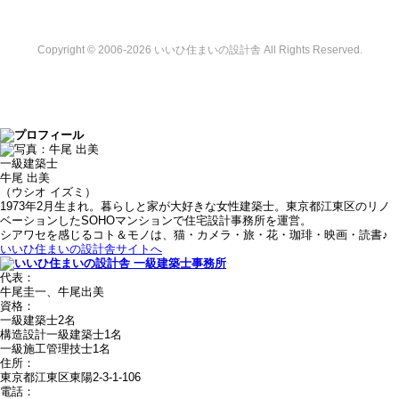
Copyright © 2006-2026 いいひ住まいの設計舎 All Rights Reserved.
一級建築士
牛尾 出美
（ウシオ イズミ）
1973年2月生まれ。暮らしと家が大好きな女性建築士。東京都江東区のリノ
ベーションしたSOHOマンションで住宅設計事務所を運営。
シアワセを感じるコト＆モノは、猫・カメラ・旅・花・珈琲・映画・読書♪
いいひ住まいの設計舎サイトへ
代表：
牛尾圭一、牛尾出美
資格：
一級建築士2名
構造設計一級建築士1名
一級施工管理技士1名
住所：
東京都江東区東陽2-3-1-106
電話：