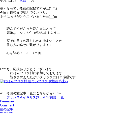
それはまた
次回
で♪
長くなっている旅の記録ですが...(^_^;)
今回も最後まで読んでくださり、
本当にありがとうございましたm(__)m
読んでくださった皆さまにとって
素敵な 'いいひ' が訪れますよう...
家での日々の暮らしが心地よいことが
住む人の幸せに繋がります！！
心を込めて ♪ （出美）
いつも、応援ありがとうございます。
↓ ↓ にほんブログ村に参加しております
↓ ↓ 皆さまのあたたかいクリックに日々感謝です
≪ 今回の旅記事一覧はこちらから♪ ≫
→
フランス＆イギリス旅＿2017初夏 一覧
Permalink
Comment
前の記事