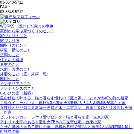
03-3648-5711
FAX：
03-3648-5712
WORKS＿設計した家々の事例
実例から学ぶ家づくりのヒント
家づくりのこと
家づくり考
間取りのヒント
構造・構法のこと
空間のこと
住まいの環境
素材のこと
水廻・設備のこと
外廻のこと（庭・外構・窓）
照明のこと
インテリアのこと
メンテナンスのこと
いいひの家（新築）
里山移住で叶える、猫と暮らす憧れの『庭と家』＿ときがわ町の終の棲家
月島タイニーハウス＿建坪5.3木造耐火3階建/大人4人＆猫4匹が暮らす家
女性ひとりゼロエミ新築一戸建／床下エアコン＿親孝行＆ひとり暮らしを愉
しむ家
ビルトインガレージ付３階リビング／猫と暮らす家＿文京の家
アトリエ土間のある木造耐火ZEHの二世帯住宅＿台東の家
らせん階段のある二軒目の家＿愛着ある街で猫2匹と家族4人の家時間を愉し
む杉並の家