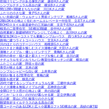
吹抜けリビングがある煉瓦の家＿越谷Hさんの家
シンプルナチュラル高台の家＿横浜Bさんの家
間口2間×3階建まちなかの家＿川口Kさんの家
ふたりの小さな家＿青戸Sさんの家
いい夫婦の家・ウォルナット男前インテリア＿船橋Sさんの家
2階LDKを心地よく住むホームエレベーター付住宅＿立石Tさんの家
BOHOスタイル坂道途中の三兄妹の家＿文京千石Nさんの家
桜見の二世帯住宅＿SE構法3階建＿谷中Hさんの家
自然素材と新建材MIXアレンジして心地よく＿吉川Hさんの家
駅近3LDKローコストでも素敵シンプルハウス＿四つ木Sさんの家
路地に建つライトコートハウス＿文京Aさんの家
川のほとりのコテージハウス＿相模原Gさんの家
おひさまと南庭を愉しむスイス漆喰の家_大宮Iさんの家
漆喰とメイプル・優しいインテリア＿青梅Kさんの家
郊外の幸せ・猫と庭と薪ストーブを愉しむ家＿吉川の家
ナチュラルモダンおうちパン教室仕様キッチンの家＿横浜の家
ふたごくんの家＿阿佐ヶ谷の家
青空が映える家＿北本の家
シンプルシャビーな白い家＿上井草の家
笑顔が集まる2世帯住宅＿青梅の家
面影を残す家＿鶴見の家
20代で建てるシンプルナチュラルな家＿三郷中央の家
スイス漆喰＆無垢メイプルの家＿石神井台の家
全開口テラス窓が心地よい家＿井の頭の家
どこか「レトロ」のびのび暮らせる家＿足立伊興の家
丘の家＿里山に佇む板張りの小さな家
眺望良好タイルテラスのある高台の家
畳コーナーのあるLDKと広々小屋裏ロフトSE構法の家＿高砂の家T邸