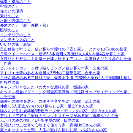
構造・構法のこと
空間のこと
住まいの環境
素材のこと
水廻・設備のこと
外廻のこと（庭・外構・窓）
照明のこと
インテリアのこと
メンテナンスのこと
いいひの家（新築）
里山移住で叶える、猫と暮らす憧れの『庭と家』＿ときがわ町の終の棲家
月島タイニーハウス＿建坪5.3木造耐火3階建/大人4人＆猫4匹が暮らす家
女性ひとりゼロエミ新築一戸建／床下エアコン＿親孝行＆ひとり暮らしを愉
しむ家
ビルトインガレージ付３階リビング／猫と暮らす家＿文京の家
アトリエ土間のある木造耐火ZEHの二世帯住宅＿台東の家
らせん階段のある二軒目の家＿愛着ある街で猫2匹と家族4人の家時間を愉し
む杉並の家
キャンプ好きなふたりの大きな屋根の家＿飯能の家
キッチン横並びダイニング回遊家事動線／南道路ラップサイディングの家＿
小平の家
郊外への移住を選ぶ＿共働き子育てを助ける家＿流山の家
仲良し6人家族がのびのび暮らせる家＿足立Yさんの家
猫さんと住む旗竿地3階建ラップサイディングの家＿品川Aさんの家
アウトドア好きご家族のペレットストーブがある家＿青梅Kさんの家
ふたりの終の住処／L字型平屋の家＿日光の家
玄関ひとつ二世帯で心地よく住まう家＿青梅H&Oさんの家
庭とキッチンと土間、人生の歓びを愉しむ家＿杉並Nさんの家