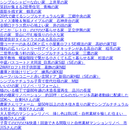
シンプルシャビーな白い家＿上井草の家
笑顔が集まる2世帯住宅＿青梅の家
面影を残す家＿鶴見の家
20代で建てるシンプルナチュラルな家＿三郷中央の家
スイス漆喰＆無垢メイプルの家＿石神井台の家
全開口テラス窓が心地よい家＿井の頭の家
どこか「レトロ」のびのび暮らせる家＿足立伊興の家
丘の家＿里山に佇む板張りの小さな家
眺望良好タイルテラスのある高台の家
畳コーナーのあるLDKと広々小屋裏ロフトSE構法の家＿高砂の家T邸
憧れの広々パントリー付アイランドキッチンがある高台の家＿稲毛の家
二世帯が集う軒の深いシンプルナチュラルな家＿三鷹の家
旗竿敷地＿螺旋階段で繋がる小さくても広々暮らせる家＿杉並の家
中庭バスコートと犬同居_目黒の家S邸（SEの家）
2WAYロフト付子供部屋＿葛飾の家N邸
書庫と吹抜けリビング 練馬の家K邸
ルーフバルコニーと赤い玄関ドア_新宿の家H邸（SEの家）
シンプルナチュラル子育て世代仕様の家 M邸
いいひの家（リノベ・リフォーム）
猫のいる横丁で築80年越の木造長屋再生＿品川の長屋
終の棲家リノベーション＿約10坪・ビルのガレージを高齢者動線に配慮した
1DKへ＿台東Hさんの家
農家さんリフォーム＿築50年以上の古き佳き造りの家でシンプルナチュラル
を叶える＿熊谷Yさんの家
大人世代のマンションリノベ＿挿し色はBLUE・自然素材を愉しむ住まい＿
板橋Oさんの家
子育てのびのび&快適！回遊できる間取りと自然素材マンションリノベ＿市
川Sさんの家