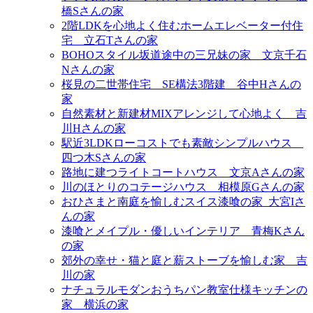
橋Sさんの家
2階LDKを心地よく住むホームエレベーター付住
宅＿立石Tさんの家
BOHOスタイル坂道途中の三兄妹の家＿文京千石
Nさんの家
桜見の二世帯住宅＿SE構法3階建＿谷中Hさんの
家
自然素材と新建材MIXアレンジして心地よく＿吉
川Hさんの家
駅近3LDKローコストでも素敵シンプルハウス＿
四つ木Sさんの家
路地に建つライトコートハウス＿文京Aさんの家
川のほとりのコテージハウス＿相模原Gさんの家
おひさまと南庭を愉しむスイス漆喰の家_大宮Iさ
んの家
漆喰とメイプル・優しいインテリア＿青梅Kさん
の家
郊外の幸せ・猫と庭と薪ストーブを愉しむ家＿吉
川の家
ナチュラルモダンおうちパン教室仕様キッチンの
家＿横浜の家