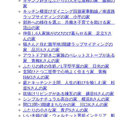
キャンプ好きなふたりの大きな屋根の家＿飯能の
家
キッチン横並びダイニング回遊家事動線／南道路
ラップサイディングの家＿小平の家
郊外への移住を選ぶ＿共働き子育てを助ける家＿
流山の家
仲良し6人家族がのびのび暮らせる家＿足立Yさ
んの家
猫さんと住む旗竿地3階建ラップサイディングの
家＿品川Aさんの家
アウトドア好きご家族のペレットストーブがある
家＿青梅Kさんの家
ふたりの終の住処／L字型平屋の家＿日光の家
玄関ひとつ二世帯で心地よく住まう家＿青梅
H&Oさんの家
庭とキッチンと土間、人生の歓びを愉しむ家＿杉
並Nさんの家
吹抜けリビングがある煉瓦の家＿越谷Hさんの家
シンプルナチュラル高台の家＿横浜Bさんの家
間口2間×3階建まちなかの家＿川口Kさんの家
ふたりの小さな家＿青戸Sさんの家
いい夫婦の家・ウォルナット男前インテリア＿船