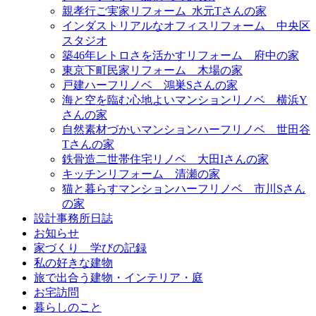
親孝行ご実家リフォーム_水元Tさんの家
インダストリアルなオフィスリフォーム＿中央区
スタジオ
築46年レトロさを活かすリフォーム＿府中の家
東京下町民家リフォーム＿木場の家
戸建ハーフリノベ＿鴻巣Sさんの家
海と空を臨む心地よいマンションリノベ＿横浜Y
さんの家
自然素材づかいマンションハーフリノベ＿世田谷
Tさんの家
鉄骨造二世帯住宅リノベ＿大田Iさんの家
キッチンリフォーム＿清瀬の家
猫と暮らすマンションハーフリノベ＿市川Sさん
の家
設計事務所日誌
お知らせ
家づくり 学びの記録
私の好きな建物
旅で出合う建物・インテリア・庭
お宅訪問
暮らしのこと