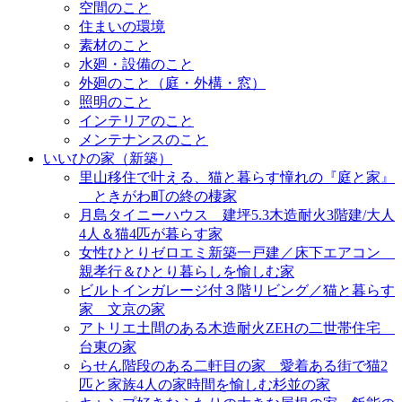
空間のこと
住まいの環境
素材のこと
水廻・設備のこと
外廻のこと（庭・外構・窓）
照明のこと
インテリアのこと
メンテナンスのこと
いいひの家（新築）
里山移住で叶える、猫と暮らす憧れの『庭と家』
＿ときがわ町の終の棲家
月島タイニーハウス＿建坪5.3木造耐火3階建/大人
4人＆猫4匹が暮らす家
女性ひとりゼロエミ新築一戸建／床下エアコン＿
親孝行＆ひとり暮らしを愉しむ家
ビルトインガレージ付３階リビング／猫と暮らす
家＿文京の家
アトリエ土間のある木造耐火ZEHの二世帯住宅＿
台東の家
らせん階段のある二軒目の家＿愛着ある街で猫2
匹と家族4人の家時間を愉しむ杉並の家