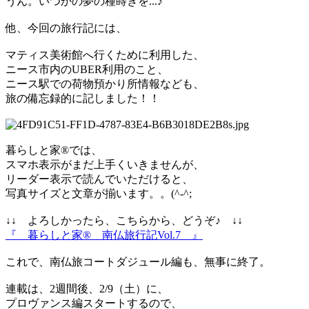
うん。いつかの夢の種蒔きを...♪
他、今回の旅行記には、
マティス美術館へ行くために利用した、
ニース市内のUBER利用のこと、
ニース駅での荷物預かり所情報なども、
旅の備忘録的に記しました！！
暮らしと家®では、
スマホ表示がまだ上手くいきませんが、
リーダー表示で読んでいただけると、
写真サイズと文章が揃います。。(^-^;
↓↓ よろしかったら、こちらから、どうぞ♪ ↓↓
『 暮らしと家® 南仏旅行記Vol.7 』
これで、南仏旅コートダジュール編も、無事に終了。
連載は、2週間後、2/9（土）に、
プロヴァンス編スタートするので、