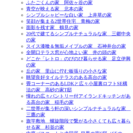
ふたごくんの家＿阿佐ヶ谷の家
青空が映える家＿北本の家
シンプルシャビーな白い家＿上井草の家
笑顔が集まる2世帯住宅＿青梅の家
面影を残す家＿鶴見の家
20代で建てるシンプルナチュラルな家＿三郷中央
の家
スイス漆喰＆無垢メイプルの家＿石神井台の家
全開口テラス窓が心地よい家＿井の頭の家
どこか「レトロ」のびのび暮らせる家＿足立伊興
の家
丘の家＿里山に佇む板張りの小さな家
眺望良好タイルテラスのある高台の家
畳コーナーのあるLDKと広々小屋裏ロフトSE構
法の家＿高砂の家T邸
憧れの広々パントリー付アイランドキッチンがあ
る高台の家＿稲毛の家
二世帯が集う軒の深いシンプルナチュラルな家＿
三鷹の家
旗竿敷地＿螺旋階段で繋がる小さくても広々暮ら
せる家＿杉並の家