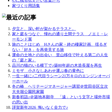
心に残る伝えたい言葉たち
家づくり用語集
夕立と、深い軒が架かるテラスと。
家と庭をつなぐ、憧れの通り土間テラス＿ノエミ・レ
ーモンド展
旅のことはじめ＿Hさんの家・終の棲家計画、揺るぎ
ない「好き」を再発見する旅
運命の土地との出会い＿里山移住で叶える第二の人生
の『庭と家』
品川の猫のいる横丁で♪築80年超の木造長屋を再生
ミモザ＿小さなしあわせ運ぶ春の黄色に
一生一緒に♪二代目ラシーン21万キロのエンジンオーバ
ーホール
冬の椿＿ヘリテージマネージャー講習＠世田谷区立次
大夫堀公園民家園
新春初詣♪＠築地本願寺＿「遠」という文字と場外市場
の思い出
謹賀新年2026_悔いなく全力で♪