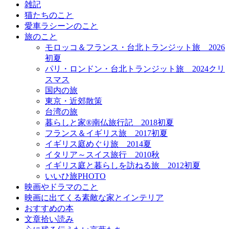
雑記
猫たちのこと
愛車ラシーンのこと
旅のこと
モロッコ＆フランス・台北トランジット旅＿2026
初夏
パリ・ロンドン・台北トランジット旅＿2024クリ
スマス
国内の旅
東京・近郊散策
台湾の旅
暮らしと家®南仏旅行記＿2018初夏
フランス＆イギリス旅＿2017初夏
イギリス庭めぐり旅＿2014夏
イタリア～スイス旅行 2010秋
イギリス庭と暮らしを訪ねる旅＿2012初夏
いいひ旅PHOTO
映画やドラマのこと
映画に出てくる素敵な家とインテリア
おすすめの本
文章拾い読み