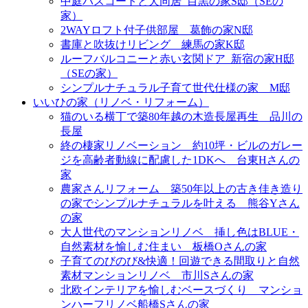
中庭バスコートと犬同居_目黒の家S邸（SEの
家）
2WAYロフト付子供部屋＿葛飾の家N邸
書庫と吹抜けリビング 練馬の家K邸
ルーフバルコニーと赤い玄関ドア_新宿の家H邸
（SEの家）
シンプルナチュラル子育て世代仕様の家 M邸
いいひの家（リノベ・リフォーム）
猫のいる横丁で築80年越の木造長屋再生＿品川の
長屋
終の棲家リノベーション＿約10坪・ビルのガレー
ジを高齢者動線に配慮した1DKへ＿台東Hさんの
家
農家さんリフォーム＿築50年以上の古き佳き造り
の家でシンプルナチュラルを叶える＿熊谷Yさん
の家
大人世代のマンションリノベ＿挿し色はBLUE・
自然素材を愉しむ住まい＿板橋Oさんの家
子育てのびのび&快適！回遊できる間取りと自然
素材マンションリノベ＿市川Sさんの家
北欧インテリアを愉しむベースづくり＿マンショ
ンハーフリノベ船橋Sさんの家