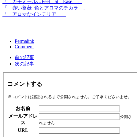
「 カモミール…Feel at Ease 」
「 赤い薔薇_色とアロマのチカラ 」
「 アロマなインテリア 」
Permalink
Comment
前の記事
次の記事
コメントする
※ コメントは認証されるまで公開されません。ご了承くださいませ。
お名前
メールアドレ
公開さ
ス
れません
URL