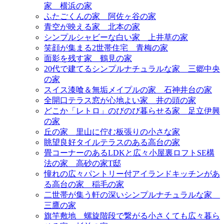
家＿横浜の家
ふたごくんの家＿阿佐ヶ谷の家
青空が映える家＿北本の家
シンプルシャビーな白い家＿上井草の家
笑顔が集まる2世帯住宅＿青梅の家
面影を残す家＿鶴見の家
20代で建てるシンプルナチュラルな家＿三郷中央
の家
スイス漆喰＆無垢メイプルの家＿石神井台の家
全開口テラス窓が心地よい家＿井の頭の家
どこか「レトロ」のびのび暮らせる家＿足立伊興
の家
丘の家＿里山に佇む板張りの小さな家
眺望良好タイルテラスのある高台の家
畳コーナーのあるLDKと広々小屋裏ロフトSE構
法の家＿高砂の家T邸
憧れの広々パントリー付アイランドキッチンがあ
る高台の家＿稲毛の家
二世帯が集う軒の深いシンプルナチュラルな家＿
三鷹の家
旗竿敷地＿螺旋階段で繋がる小さくても広々暮ら