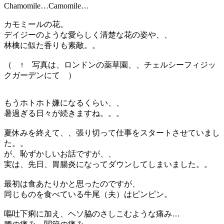
Chamomile…Camomile…
カモミールの花。
デイジーのような愛らしく清楚な花の姿や、、
林檎に似た香りも素敵。。
（ ↑ 写真は、ロンドンの薬草園、、チェルシーフィジッ
クガーデンにて ）
もうホトホト嫌になるくらい、、
暑過ぎる日々が続きますね。。。
夏休みを終えて、、張り切って仕事をスタートさせていまし
た。。
が、恥ずかしいお話ですが、、
実は、先日、胃腸炎になってダウンしてしまいました。。
最初は食あたりかと思ったのですが、
同じものを食べている牛尾（夫）はピンピン。
嘔吐下痢に加え、ヘソ脇のさしこむような痛み…