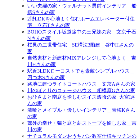
いい夫婦の家・ウォルナット男前インテリア＿船
橋Sさんの家
2階LDKを心地よく住むホームエレベーター付住
宅＿立石Tさんの家
BOHOスタイル坂道途中の三兄妹の家＿文京千石
Nさんの家
桜見の二世帯住宅＿SE構法3階建＿谷中Hさんの
家
自然素材と新建材MIXアレンジして心地よく＿吉
川Hさんの家
駅近3LDKローコストでも素敵シンプルハウス＿
四つ木Sさんの家
路地に建つライトコートハウス＿文京Aさんの家
川のほとりのコテージハウス＿相模原Gさんの家
おひさまと南庭を愉しむスイス漆喰の家_大宮Iさ
んの家
漆喰とメイプル・優しいインテリア＿青梅Kさん
の家
郊外の幸せ・猫と庭と薪ストーブを愉しむ家＿吉
川の家
ナチュラルモダンおうちパン教室仕様キッチンの