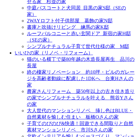
せる家＿杉並の家
中庭バスコートと犬同居_目黒の家S邸（SEの
家）
2WAYロフト付子供部屋＿葛飾の家N邸
書庫と吹抜けリビング 練馬の家K邸
ルーフバルコニーと赤い玄関ドア_新宿の家H邸
（SEの家）
シンプルナチュラル子育て世代仕様の家 M邸
いいひの家（リノベ・リフォーム）
猫のいる横丁で築80年越の木造長屋再生＿品川の
長屋
終の棲家リノベーション＿約10坪・ビルのガレー
ジを高齢者動線に配慮した1DKへ＿台東Hさんの
家
農家さんリフォーム＿築50年以上の古き佳き造り
の家でシンプルナチュラルを叶える＿熊谷Yさん
の家
大人世代のマンションリノベ＿挿し色はBLUE・
自然素材を愉しむ住まい＿板橋Oさんの家
子育てのびのび&快適！回遊できる間取りと自然
素材マンションリノベ＿市川Sさんの家
北欧インテリアを愉しむベースづくり＿マンショ