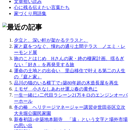
文章拾い読み
心に残る伝えたい言葉たち
家づくり用語集
夕立と、深い軒が架かるテラスと。
家と庭をつなぐ、憧れの通り土間テラス＿ノエミ・レ
ーモンド展
旅のことはじめ＿Hさんの家・終の棲家計画、揺るぎ
ない「好き」を再発見する旅
運命の土地との出会い＿里山移住で叶える第二の人生
の『庭と家』
品川の猫のいる横丁で♪築80年超の木造長屋を再生
ミモザ＿小さなしあわせ運ぶ春の黄色に
一生一緒に♪二代目ラシーン21万キロのエンジンオーバ
ーホール
冬の椿＿ヘリテージマネージャー講習＠世田谷区立次
大夫堀公園民家園
新春初詣♪＠築地本願寺＿「遠」という文字と場外市場
の思い出