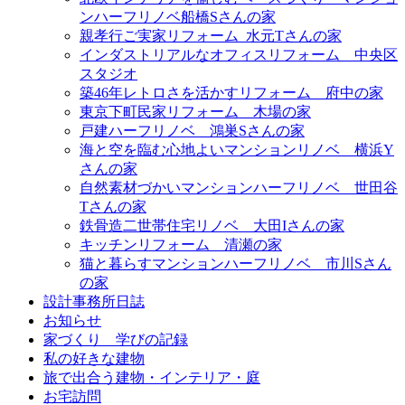
ンハーフリノベ船橋Sさんの家
親孝行ご実家リフォーム_水元Tさんの家
インダストリアルなオフィスリフォーム＿中央区
スタジオ
築46年レトロさを活かすリフォーム＿府中の家
東京下町民家リフォーム＿木場の家
戸建ハーフリノベ＿鴻巣Sさんの家
海と空を臨む心地よいマンションリノベ＿横浜Y
さんの家
自然素材づかいマンションハーフリノベ＿世田谷
Tさんの家
鉄骨造二世帯住宅リノベ＿大田Iさんの家
キッチンリフォーム＿清瀬の家
猫と暮らすマンションハーフリノベ＿市川Sさん
の家
設計事務所日誌
お知らせ
家づくり 学びの記録
私の好きな建物
旅で出合う建物・インテリア・庭
お宅訪問