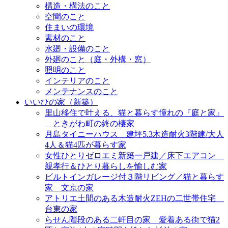
構造・構法のこと
空間のこと
住まいの環境
素材のこと
水廻・設備のこと
外廻のこと（庭・外構・窓）
照明のこと
インテリアのこと
メンテナンスのこと
いいひの家（新築）
里山移住で叶える、猫と暮らす憧れの『庭と家』
＿ときがわ町の終の棲家
月島タイニーハウス＿建坪5.3木造耐火3階建/大人
4人＆猫4匹が暮らす家
女性ひとりゼロエミ新築一戸建／床下エアコン＿
親孝行＆ひとり暮らしを愉しむ家
ビルトインガレージ付３階リビング／猫と暮らす
家＿文京の家
アトリエ土間のある木造耐火ZEHの二世帯住宅＿
台東の家
らせん階段のある二軒目の家＿愛着ある街で猫2