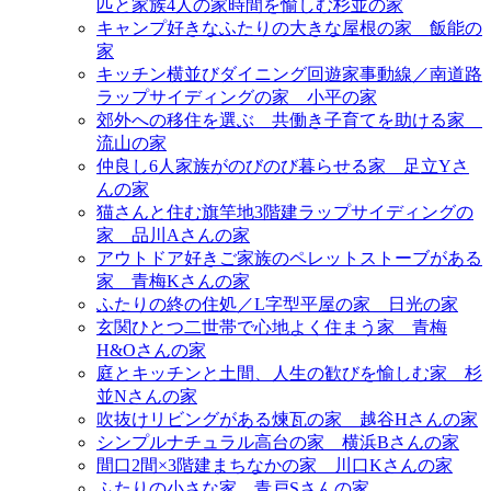
匹と家族4人の家時間を愉しむ杉並の家
キャンプ好きなふたりの大きな屋根の家＿飯能の
家
キッチン横並びダイニング回遊家事動線／南道路
ラップサイディングの家＿小平の家
郊外への移住を選ぶ＿共働き子育てを助ける家＿
流山の家
仲良し6人家族がのびのび暮らせる家＿足立Yさ
んの家
猫さんと住む旗竿地3階建ラップサイディングの
家＿品川Aさんの家
アウトドア好きご家族のペレットストーブがある
家＿青梅Kさんの家
ふたりの終の住処／L字型平屋の家＿日光の家
玄関ひとつ二世帯で心地よく住まう家＿青梅
H&Oさんの家
庭とキッチンと土間、人生の歓びを愉しむ家＿杉
並Nさんの家
吹抜けリビングがある煉瓦の家＿越谷Hさんの家
シンプルナチュラル高台の家＿横浜Bさんの家
間口2間×3階建まちなかの家＿川口Kさんの家
ふたりの小さな家＿青戸Sさんの家