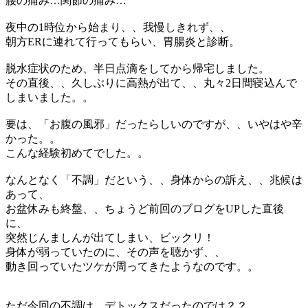
腰の痛み…関節の痛み…
夜中の1時位から始まり、、我慢しきれず、、
朝方ERに連れて行ってもらい、胃腸炎と診断。
脱水症状のため、半日点滴をしてから帰宅しました。
その直後、、久しぶりに高熱が出て、、丸々2日間寝込んで
しまいました。。
要は、「お腹の風邪」だったらしいのですが、、いやはや辛
かった。。
こんな経験初めてでした。。
なんとなく「不調」だという、、身体からの訴え、、兆候は
あって、
お盆休みも終盤、、ちょうど前回のブログをUPした直後
に、
突然じんましんが出てしまい、ビックリ！
身体が弱っていたのに、その声を聴かず、、
動き回っていたツケが周ってきたようなのです。。
ただ今回の不調は、デトックスだったのでは？？