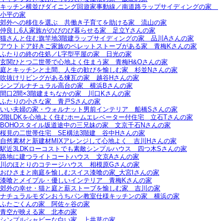
キッチン横並びダイニング回遊家事動線／南道路ラップサイディングの家＿
小平の家
郊外への移住を選ぶ＿共働き子育てを助ける家＿流山の家
仲良し6人家族がのびのび暮らせる家＿足立Yさんの家
猫さんと住む旗竿地3階建ラップサイディングの家＿品川Aさんの家
アウトドア好きご家族のペレットストーブがある家＿青梅Kさんの家
ふたりの終の住処／L字型平屋の家＿日光の家
玄関ひとつ二世帯で心地よく住まう家＿青梅H&Oさんの家
庭とキッチンと土間、人生の歓びを愉しむ家＿杉並Nさんの家
吹抜けリビングがある煉瓦の家＿越谷Hさんの家
シンプルナチュラル高台の家＿横浜Bさんの家
間口2間×3階建まちなかの家＿川口Kさんの家
ふたりの小さな家＿青戸Sさんの家
いい夫婦の家・ウォルナット男前インテリア＿船橋Sさんの家
2階LDKを心地よく住むホームエレベーター付住宅＿立石Tさんの家
BOHOスタイル坂道途中の三兄妹の家＿文京千石Nさんの家
桜見の二世帯住宅＿SE構法3階建＿谷中Hさんの家
自然素材と新建材MIXアレンジして心地よく＿吉川Hさんの家
駅近3LDKローコストでも素敵シンプルハウス＿四つ木Sさんの家
路地に建つライトコートハウス＿文京Aさんの家
川のほとりのコテージハウス＿相模原Gさんの家
おひさまと南庭を愉しむスイス漆喰の家_大宮Iさんの家
漆喰とメイプル・優しいインテリア＿青梅Kさんの家
郊外の幸せ・猫と庭と薪ストーブを愉しむ家＿吉川の家
ナチュラルモダンおうちパン教室仕様キッチンの家＿横浜の家
ふたごくんの家＿阿佐ヶ谷の家
青空が映える家＿北本の家
シンプルシャビーな白い家＿上井草の家