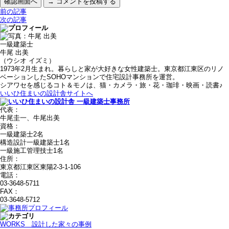
前の記事
次の記事
一級建築士
牛尾 出美
（ウシオ イズミ）
1973年2月生まれ。暮らしと家が大好きな女性建築士。東京都江東区のリノ
ベーションしたSOHOマンションで住宅設計事務所を運営。
シアワセを感じるコト＆モノは、猫・カメラ・旅・花・珈琲・映画・読書♪
いいひ住まいの設計舎サイトへ
代表：
牛尾圭一、牛尾出美
資格：
一級建築士2名
構造設計一級建築士1名
一級施工管理技士1名
住所：
東京都江東区東陽2-3-1-106
電話：
03-3648-5711
FAX：
03-3648-5712
WORKS＿設計した家々の事例