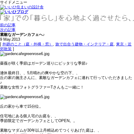
サイドメニュー
前の記事
次の記事
素敵なガーデンカフェへ♪
9
May.2013
[
外廻のこと（庭・外構・窓）
,
旅で出合う建物・インテリア・庭
,
東京・近
郊散策
]
薔薇が咲く季節はガーデン巡りにピッタリな季節♪
連休最終日、、5月晴れの爽やかな空の下、、
丘の家の施主さんに、素敵なガーデンカフェに連れて行っていただきました
♪
素敵な女性フォトグラファーTさんもご一緒に！
丘の家から車で15分位。
住宅地にある個人宅のお庭を、、
季節限定でガーデンカフェとしてOPEN。。
素敵なマダムが30年以上丹精込めてつくりあげた庭は、、