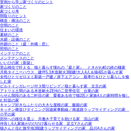
実例から学ぶ家づくりのヒント
家づくりのこと
家づくり考
間取りのヒント
構造・構法のこと
空間のこと
住まいの環境
素材のこと
水廻・設備のこと
外廻のこと（庭・外構・窓）
照明のこと
インテリアのこと
メンテナンスのこと
いいひの家（新築）
里山移住で叶える、猫と暮らす憧れの『庭と家』＿ときがわ町の終の棲家
月島タイニーハウス＿建坪5.3木造耐火3階建/大人4人＆猫4匹が暮らす家
女性ひとりゼロエミ新築一戸建／床下エアコン＿親孝行＆ひとり暮らしを愉
しむ家
ビルトインガレージ付３階リビング／猫と暮らす家＿文京の家
アトリエ土間のある木造耐火ZEHの二世帯住宅＿台東の家
らせん階段のある二軒目の家＿愛着ある街で猫2匹と家族4人の家時間を愉し
む杉並の家
キャンプ好きなふたりの大きな屋根の家＿飯能の家
キッチン横並びダイニング回遊家事動線／南道路ラップサイディングの家＿
小平の家
郊外への移住を選ぶ＿共働き子育てを助ける家＿流山の家
仲良し6人家族がのびのび暮らせる家＿足立Yさんの家
猫さんと住む旗竿地3階建ラップサイディングの家＿品川Aさんの家