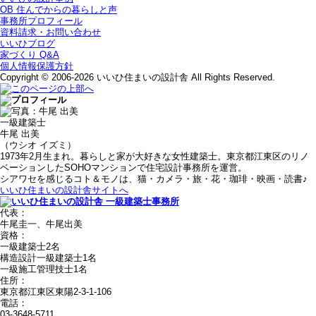
OB 住んでからの暮らしと声
事務所プロフィール
資料請求・お問い合わせ
いいひブログ
家づくり Q&A
個人情報保護方針
Copyright © 2006-2026 いいひ住まいの設計舎 All Rights Reserved.
一級建築士
牛尾 出美
（ウシオ イズミ）
1973年2月生まれ。暮らしと家が大好きな女性建築士。東京都江東区のリノ
ベーションしたSOHOマンションで住宅設計事務所を運営。
シアワセを感じるコト＆モノは、猫・カメラ・旅・花・珈琲・映画・読書♪
いいひ住まいの設計舎サイトへ
代表：
牛尾圭一、牛尾出美
資格：
一級建築士2名
構造設計一級建築士1名
一級施工管理技士1名
住所：
東京都江東区東陽2-3-1-106
電話：
03-3648-5711