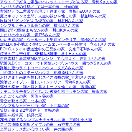
アウトドア好きご家族のペレットストーブがある家＿青梅Kさんの家
ふたりの終の住処／L字型平屋の家＿日光の家
玄関ひとつ二世帯で心地よく住まう家＿青梅H&Oさんの家
庭とキッチンと土間、人生の歓びを愉しむ家＿杉並Nさんの家
吹抜けリビングがある煉瓦の家＿越谷Hさんの家
シンプルナチュラル高台の家＿横浜Bさんの家
間口2間×3階建まちなかの家＿川口Kさんの家
ふたりの小さな家＿青戸Sさんの家
いい夫婦の家・ウォルナット男前インテリア＿船橋Sさんの家
2階LDKを心地よく住むホームエレベーター付住宅＿立石Tさんの家
BOHOスタイル坂道途中の三兄妹の家＿文京千石Nさんの家
桜見の二世帯住宅＿SE構法3階建＿谷中Hさんの家
自然素材と新建材MIXアレンジして心地よく＿吉川Hさんの家
駅近3LDKローコストでも素敵シンプルハウス＿四つ木Sさんの家
路地に建つライトコートハウス＿文京Aさんの家
川のほとりのコテージハウス＿相模原Gさんの家
おひさまと南庭を愉しむスイス漆喰の家_大宮Iさんの家
漆喰とメイプル・優しいインテリア＿青梅Kさんの家
郊外の幸せ・猫と庭と薪ストーブを愉しむ家＿吉川の家
ナチュラルモダンおうちパン教室仕様キッチンの家＿横浜の家
ふたごくんの家＿阿佐ヶ谷の家
青空が映える家＿北本の家
シンプルシャビーな白い家＿上井草の家
笑顔が集まる2世帯住宅＿青梅の家
面影を残す家＿鶴見の家
20代で建てるシンプルナチュラルな家＿三郷中央の家
スイス漆喰＆無垢メイプルの家＿石神井台の家
全開口テラス窓が心地よい家＿井の頭の家