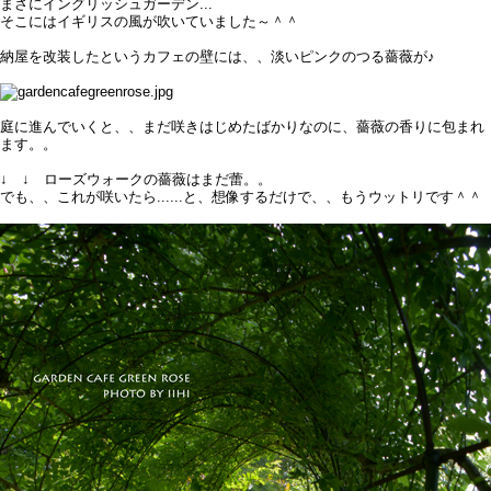
まさにイングリッシュガーデン...
そこにはイギリスの風が吹いていました～＾＾
納屋を改装したというカフェの壁には、、淡いピンクのつる薔薇が♪
庭に進んでいくと、、まだ咲きはじめたばかりなのに、薔薇の香りに包まれ
ます。。
↓ ↓ ローズウォークの薔薇はまだ蕾。。
でも、、これが咲いたら......と、想像するだけで、、もうウットリです＾＾