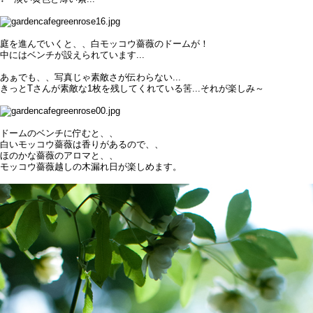
庭を進んでいくと、、白モッコウ薔薇のドームが！
中にはベンチが設えられています...
あぁでも、、写真じゃ素敵さが伝わらない...
きっとTさんが素敵な1枚を残してくれている筈...それが楽しみ～
ドームのベンチに佇むと、、
白いモッコウ薔薇は香りがあるので、、
ほのかな薔薇のアロマと、、
モッコウ薔薇越しの木漏れ日が楽しめます。