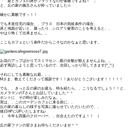
「 庭とカフェの床がフラットなのが素敵ですよね～ 」
と、丘の家の施主さんが仰っていました☆
確かに素敵です～！！
でも木造住宅の場合、、プラス 日本の気候条件の場合、
床と地面が近いと、腐ったり...シロアリ被害のことを考えると、、
やはり怖くて出来ません。。
ここもカフェという条件だからこそなのかなぁと思います。
お花のアップばかりでスミマセン...庭の全貌が観えませんよね。。
必ず再訪しようと思っているので、次回しっかり写してきます(^_^;)
それにしても素敵なお庭。。。
Mさま、教えてくださって感謝です！！ありがとうございます！！！！！
でも、、きっと丘の家のお庭も、時を経たら、、こうなるでしょう！！と、
カメラマンのTさんとお話していました＾＾
ホントに その時が楽しみだなぁ。。
実は、、このガーデンカフェに来る前に、、
丘の家の暮らしの様子を写真に撮らせていただいたので、、
後日HPにUPいたしますね♪
（ 今年も四葉のクローバー、、出合えたのですよ！！ ）
丘の家ファンの皆さまお待ちくださいませ＾＾