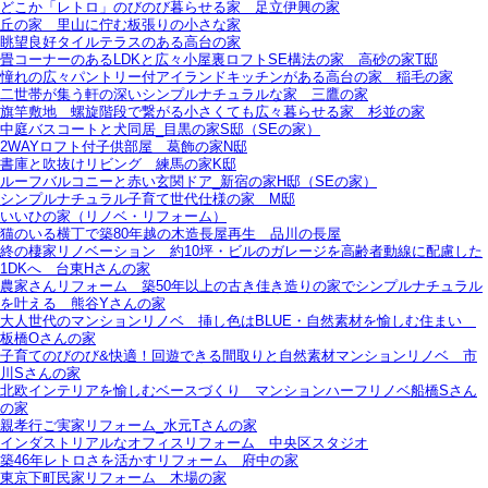
どこか「レトロ」のびのび暮らせる家＿足立伊興の家
丘の家＿里山に佇む板張りの小さな家
眺望良好タイルテラスのある高台の家
畳コーナーのあるLDKと広々小屋裏ロフトSE構法の家＿高砂の家T邸
憧れの広々パントリー付アイランドキッチンがある高台の家＿稲毛の家
二世帯が集う軒の深いシンプルナチュラルな家＿三鷹の家
旗竿敷地＿螺旋階段で繋がる小さくても広々暮らせる家＿杉並の家
中庭バスコートと犬同居_目黒の家S邸（SEの家）
2WAYロフト付子供部屋＿葛飾の家N邸
書庫と吹抜けリビング 練馬の家K邸
ルーフバルコニーと赤い玄関ドア_新宿の家H邸（SEの家）
シンプルナチュラル子育て世代仕様の家 M邸
いいひの家（リノベ・リフォーム）
猫のいる横丁で築80年越の木造長屋再生＿品川の長屋
終の棲家リノベーション＿約10坪・ビルのガレージを高齢者動線に配慮した
1DKへ＿台東Hさんの家
農家さんリフォーム＿築50年以上の古き佳き造りの家でシンプルナチュラル
を叶える＿熊谷Yさんの家
大人世代のマンションリノベ＿挿し色はBLUE・自然素材を愉しむ住まい＿
板橋Oさんの家
子育てのびのび&快適！回遊できる間取りと自然素材マンションリノベ＿市
川Sさんの家
北欧インテリアを愉しむベースづくり＿マンションハーフリノベ船橋Sさん
の家
親孝行ご実家リフォーム_水元Tさんの家
インダストリアルなオフィスリフォーム＿中央区スタジオ
築46年レトロさを活かすリフォーム＿府中の家
東京下町民家リフォーム＿木場の家