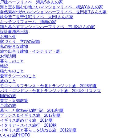
戸建ハーフリノベ＿鴻巣Sさんの家
海と空を臨む心地よいマンションリノベ＿横浜Yさんの家
自然素材づかいマンションハーフリノベ＿世田谷Tさんの家
鉄骨造二世帯住宅リノベ＿大田Iさんの家
キッチンリフォーム＿清瀬の家
猫と暮らすマンションハーフリノベ＿市川Sさんの家
設計事務所日誌
お知らせ
家づくり 学びの記録
私の好きな建物
旅で出合う建物・インテリア・庭
お宅訪問
暮らしのこと
雑記
猫たちのこと
愛車ラシーンのこと
旅のこと
モロッコ＆フランス・台北トランジット旅＿2026初夏
パリ・ロンドン・台北トランジット旅＿2024クリスマス
国内の旅
東京・近郊散策
台湾の旅
暮らしと家®南仏旅行記＿2018初夏
フランス＆イギリス旅＿2017初夏
イギリス庭めぐり旅＿2014夏
イタリア～スイス旅行 2010秋
イギリス庭と暮らしを訪ねる旅＿2012初夏
いいひ旅PHOTO