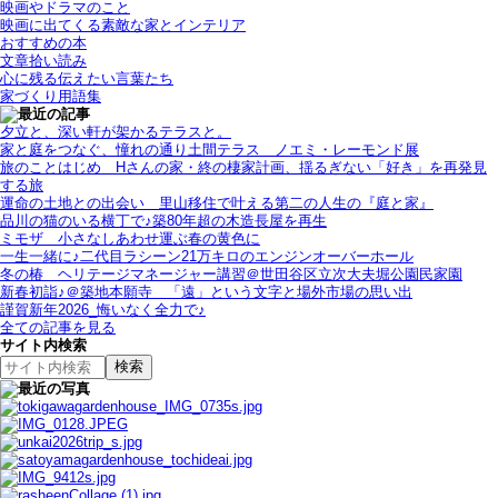
映画やドラマのこと
映画に出てくる素敵な家とインテリア
おすすめの本
文章拾い読み
心に残る伝えたい言葉たち
家づくり用語集
夕立と、深い軒が架かるテラスと。
家と庭をつなぐ、憧れの通り土間テラス＿ノエミ・レーモンド展
旅のことはじめ＿Hさんの家・終の棲家計画、揺るぎない「好き」を再発見
する旅
運命の土地との出会い＿里山移住で叶える第二の人生の『庭と家』
品川の猫のいる横丁で♪築80年超の木造長屋を再生
ミモザ＿小さなしあわせ運ぶ春の黄色に
一生一緒に♪二代目ラシーン21万キロのエンジンオーバーホール
冬の椿＿ヘリテージマネージャー講習＠世田谷区立次大夫堀公園民家園
新春初詣♪＠築地本願寺＿「遠」という文字と場外市場の思い出
謹賀新年2026_悔いなく全力で♪
全ての記事を見る
サイト内検索