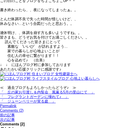
この日のことをブログをちょこちょこUP＾＾
書き終わったら、、夜になってしまったぁ。。
とんだ体調不良で失った時間が惜しいけど、、
休みなさい...という合図だったと思おう。。
連休明け、、体調を崩す方も多いようですね。。
皆さまも、どうぞお気を付けてお過ごしください。。
読んでくださった皆さまにとって
素敵な 'いいひ' が訪れますよう...
家での暮らしが心地よいことが
住む人の幸せに繋がります！！
心を込めて♪ （出美）
↓ ↓ にほんブログ村に参加しております
あたたかい応援クリックに感謝です♪
≪ 過去ブログもよろしかったらどうぞ♪ ≫
「 丘の家お引渡し＆内覧会＿風薫る5月の里山にて 」
「 フレグラントガーデンに憧れて♪ 」
「 ジューンベリーが実る庭 」
Permalink
Comments (2)
前の記事
次の記事
Comments [2]