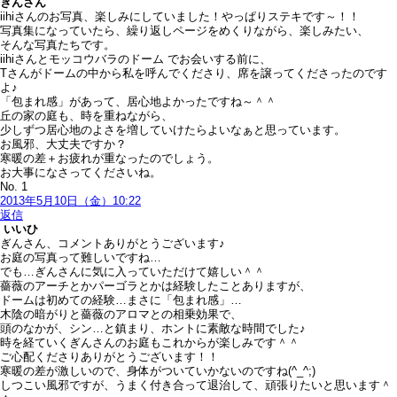
ぎん
さん
iihiさんのお写真、楽しみにしていました！やっぱりステキです～！！
写真集になっていたら、繰り返しページをめくりながら、楽しみたい、
そんな写真たちです。
iihiさんとモッコウバラのドーム でお会いする前に、
Tさんがドームの中から私を呼んでくださり、席を譲ってくださったのです
よ♪
「包まれ感」があって、居心地よかったですね～＾＾
丘の家の庭も、時を重ねながら、
少しずつ居心地のよさを増していけたらよいなぁと思っています。
お風邪、大丈夫ですか？
寒暖の差＋お疲れが重なったのでしょう。
お大事になさってくださいね。
No. 1
2013年5月10日（金）10:22
返信
いいひ
ぎんさん、コメントありがとうございます♪
お庭の写真って難しいですね…
でも…ぎんさんに気に入っていただけて嬉しい＾＾
薔薇のアーチとかパーゴラとかは経験したことありますが、
ドームは初めての経験…まさに「包まれ感」…
木陰の暗がりと薔薇のアロマとの相乗効果で、
頭のなかが、シン…と鎮まり、ホントに素敵な時間でした♪
時を経ていくぎんさんのお庭もこれからが楽しみです＾＾
ご心配くださりありがとうございます！！
寒暖の差が激しいので、身体がついていかないのですね(^_^;)
しつこい風邪ですが、うまく付き合って退治して、頑張りたいと思います＾