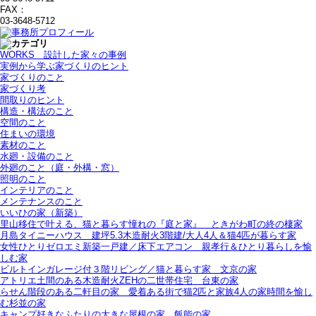
FAX：
03-3648-5712
WORKS＿設計した家々の事例
実例から学ぶ家づくりのヒント
家づくりのこと
家づくり考
間取りのヒント
構造・構法のこと
空間のこと
住まいの環境
素材のこと
水廻・設備のこと
外廻のこと（庭・外構・窓）
照明のこと
インテリアのこと
メンテナンスのこと
いいひの家（新築）
里山移住で叶える、猫と暮らす憧れの『庭と家』＿ときがわ町の終の棲家
月島タイニーハウス＿建坪5.3木造耐火3階建/大人4人＆猫4匹が暮らす家
女性ひとりゼロエミ新築一戸建／床下エアコン＿親孝行＆ひとり暮らしを愉
しむ家
ビルトインガレージ付３階リビング／猫と暮らす家＿文京の家
アトリエ土間のある木造耐火ZEHの二世帯住宅＿台東の家
らせん階段のある二軒目の家＿愛着ある街で猫2匹と家族4人の家時間を愉し
む杉並の家
キャンプ好きなふたりの大きな屋根の家＿飯能の家