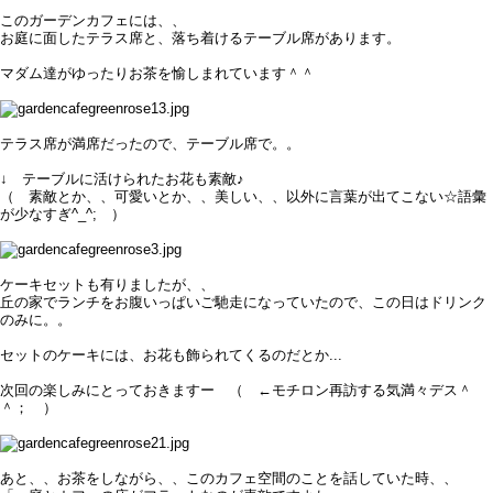
このガーデンカフェには、、
お庭に面したテラス席と、落ち着けるテーブル席があります。
マダム達がゆったりお茶を愉しまれています＾＾
テラス席が満席だったので、テーブル席で。。
↓ テーブルに活けられたお花も素敵♪
（ 素敵とか、、可愛いとか、、美しい、、以外に言葉が出てこない☆語彙
が少なすぎ^_^; ）
ケーキセットも有りましたが、、
丘の家でランチをお腹いっぱいご馳走になっていたので、この日はドリンク
のみに。。
セットのケーキには、お花も飾られてくるのだとか...
次回の楽しみにとっておきますー （ ←モチロン再訪する気満々デス＾
＾； ）
あと、、お茶をしながら、、このカフェ空間のことを話していた時、、