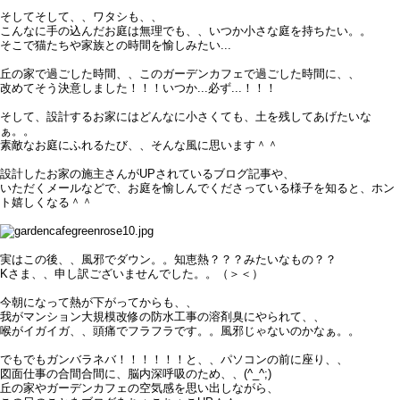
そしてそして、、ワタシも、、
こんなに手の込んだお庭は無理でも、、いつか小さな庭を持ちたい。。
そこで猫たちや家族との時間を愉しみたい...
丘の家で過ごした時間、、このガーデンカフェで過ごした時間に、、
改めてそう決意しました！！！いつか...必ず...！！！
そして、設計するお家にはどんなに小さくても、土を残してあげたいな
ぁ。。
素敵なお庭にふれるたび、、そんな風に思います＾＾
設計したお家の施主さんがUPされているブログ記事や、
いただくメールなどで、お庭を愉しんでくださっている様子を知ると、ホン
ト嬉しくなる＾＾
実はこの後、、風邪でダウン。。知恵熱？？？みたいなもの？？
Kさま、、申し訳ございませんでした。。（＞＜）
今朝になって熱が下がってからも、、
我がマンション大規模改修の防水工事の溶剤臭にやられて、、
喉がイガイガ、、頭痛でフラフラです。。風邪じゃないのかなぁ。。
でもでもガンバラネバ！！！！！！と、、パソコンの前に座り、、
図面仕事の合間合間に、脳内深呼吸のため、、(^_^;)
丘の家やガーデンカフェの空気感を思い出しながら、