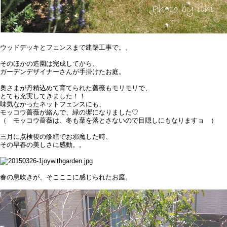
ウッドデッキとフェンスまで建築工事で。。
そのほかの造園は完成してから、
ガーデンデザイナーさんが手掛けたお庭。
奥さまが丹精込めて育てられた薔薇もモリモリで、
とても充実してきました！！
味気なかったネットフェンスにも、
モッコウ薔薇が絡んで、緑の塀になりました♡
（ モッコウ薔薇は、冬も葉を落とさないので目隠しにもなりますョ ）
三月に点検後の修繕でお邪魔した時、
その早春の美しさに感動。。
春の息吹きが、そこここに感じられたお庭。