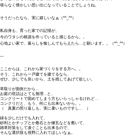
堪らなく懐かしい思い出になっていることでしょうね。
そうだったなら、実に嬉しいなぁ（*^_^*）
私自身も、育った家での記憶が、
今のワタシの根源を作っていると感じるから。。
心地よい家で、暮らしを愉しんでもらえたら...と願います。。（*^_^*）
---
ここからは、これから家づくりをする方へ。。
そう、これから一戸建てを建てるなら、
ぜひ、少しでも良いから、土を残してあげて欲しい。
草取りが面倒だから...
お庭の世話はとても無理...と、
コンクリートで固めてしまう方もいらっしゃるけれど...
コンクリだと、もう、何にも出来ないから。。
（ 真夏の照り返しも、実に暑いものですし... ）
緑を少しだけでも入れて、
砂利とかチップとか敷石とか煉瓦などを敷いて、
雑草対策をして凌ぐことも出来るので、
そんな選択肢も視野に入れてほしいなぁ。