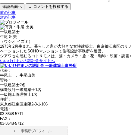
前の記事
次の記事
一級建築士
牛尾 出美
（ウシオ イズミ）
1973年2月生まれ。暮らしと家が大好きな女性建築士。東京都江東区のリノ
ベーションしたSOHOマンションで住宅設計事務所を運営。
シアワセを感じるコト＆モノは、猫・カメラ・旅・花・珈琲・映画・読書♪
いいひ住まいの設計舎サイトへ
代表：
牛尾圭一、牛尾出美
資格：
一級建築士2名
構造設計一級建築士1名
一級施工管理技士1名
住所：
東京都江東区東陽2-3-1-106
電話：
03-3648-5711
FAX：
03-3648-5712