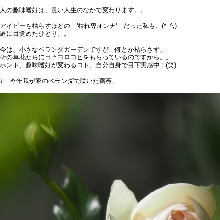
人の趣味嗜好は、長い人生のなかで変わります。。
アイビーを枯らすほどの '枯れ専オンナ' だった私も、(^_^;)
庭に目覚めたひとり。。
今は、小さなベランダガーデンですが、何とか枯らさず、
その草花たちに日々ヨロコビをもらっているのですから。。
ホント、趣味嗜好が変わるコト、自分自身で目下実感中！(笑)
↓ 今年我が家のベランダで咲いた薔薇。