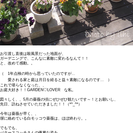
お引渡し直後は殺風景だった地面が、
ガーデニングで、こんなに素敵に変わるなんて！！
と、改めて感動。。
（ 1
年点検の時から思っていたのですが...
愛される家と庭は月日を経ると益々素敵になるのです... ）
これで堪らなくなった、、
お庭大好き！！GARDEN♡LOVER な私。
図々しく、、5
月の薔薇の頃にぜひぜひ観たいです～！とお願いし、
先日、訪ねさせていただきました！！（*^_^*）
今年は薔薇が早く、、
塀に絡めている白モッコウ薔薇は、ほぼ終わり。。
でもでも、
バタースコッチさんの優雅な姿を、、