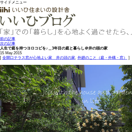
サイドメニュー
前の記事
次の記事
人生で庭を持つヨロコビを♪＿3年目の庭と暮らし＠井の頭の家
15
May.2015
[
全開口テラス窓が心地よい家＿井の頭の家
,
外廻のこと（庭・外構・窓）
]