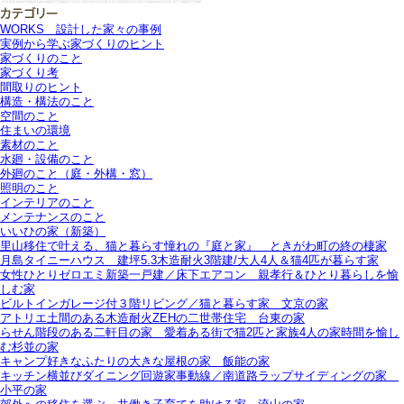
WORKS＿設計した家々の事例
実例から学ぶ家づくりのヒント
家づくりのこと
家づくり考
間取りのヒント
構造・構法のこと
空間のこと
住まいの環境
素材のこと
水廻・設備のこと
外廻のこと（庭・外構・窓）
照明のこと
インテリアのこと
メンテナンスのこと
いいひの家（新築）
里山移住で叶える、猫と暮らす憧れの『庭と家』＿ときがわ町の終の棲家
月島タイニーハウス＿建坪5.3木造耐火3階建/大人4人＆猫4匹が暮らす家
女性ひとりゼロエミ新築一戸建／床下エアコン＿親孝行＆ひとり暮らしを愉
しむ家
ビルトインガレージ付３階リビング／猫と暮らす家＿文京の家
アトリエ土間のある木造耐火ZEHの二世帯住宅＿台東の家
らせん階段のある二軒目の家＿愛着ある街で猫2匹と家族4人の家時間を愉し
む杉並の家
キャンプ好きなふたりの大きな屋根の家＿飯能の家
キッチン横並びダイニング回遊家事動線／南道路ラップサイディングの家＿
小平の家