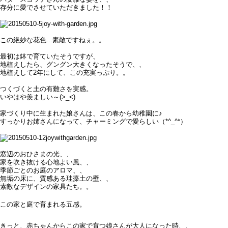
存分に愛でさせていただきました！！
この絶妙な花色...素敵ですねぇ。。
最初は鉢で育ていたそうですが、
地植えしたら、グングン大きくなったそうで、、
地植えして2年にして、この充実っぷり。。
つくづくと土の有難さを実感。
いやはや羨ましい～(>_<)
家づくり中に生まれた娘さんは、
この春から幼稚園に♪
すっかりお姉さんになって、チャーミングで愛らしい（*^_^*）
窓辺のおひさまの光、、
家を吹き抜ける心地よい風、、
季節ごとのお庭のアロマ、、
無垢の床に、質感ある珪藻土の壁、、
素敵なデザインの家具たち。。
この家と庭で育まれる五感。
きっと、赤ちゃんからこの家で育つ娘さんが大人になった時、、