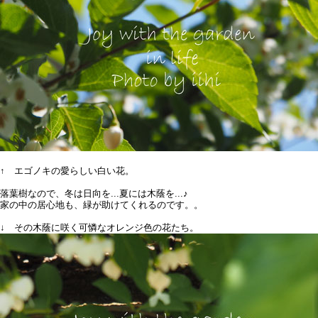
↑ エゴノキの愛らしい白い花。
落葉樹なので、冬は日向を...夏には木蔭を...♪
家の中の居心地も、緑が助けてくれるのです。。
↓ その木蔭に咲く可憐なオレンジ色の花たち。