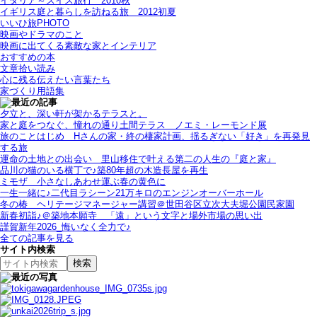
イタリア～スイス旅行 2010秋
イギリス庭と暮らしを訪ねる旅＿2012初夏
いいひ旅PHOTO
映画やドラマのこと
映画に出てくる素敵な家とインテリア
おすすめの本
文章拾い読み
心に残る伝えたい言葉たち
家づくり用語集
夕立と、深い軒が架かるテラスと。
家と庭をつなぐ、憧れの通り土間テラス＿ノエミ・レーモンド展
旅のことはじめ＿Hさんの家・終の棲家計画、揺るぎない「好き」を再発見
する旅
運命の土地との出会い＿里山移住で叶える第二の人生の『庭と家』
品川の猫のいる横丁で♪築80年超の木造長屋を再生
ミモザ＿小さなしあわせ運ぶ春の黄色に
一生一緒に♪二代目ラシーン21万キロのエンジンオーバーホール
冬の椿＿ヘリテージマネージャー講習＠世田谷区立次大夫堀公園民家園
新春初詣♪＠築地本願寺＿「遠」という文字と場外市場の思い出
謹賀新年2026_悔いなく全力で♪
全ての記事を見る
サイト内検索