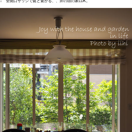
↓ 全開口サッシで庭と繋がる、、井の頭の家LDK。