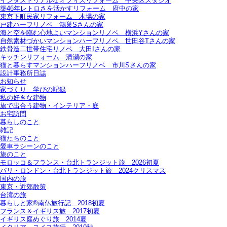
インダストリアルなオフィスリフォーム＿中央区スタジオ
築46年レトロさを活かすリフォーム＿府中の家
東京下町民家リフォーム＿木場の家
戸建ハーフリノベ＿鴻巣Sさんの家
海と空を臨む心地よいマンションリノベ＿横浜Yさんの家
自然素材づかいマンションハーフリノベ＿世田谷Tさんの家
鉄骨造二世帯住宅リノベ＿大田Iさんの家
キッチンリフォーム＿清瀬の家
猫と暮らすマンションハーフリノベ＿市川Sさんの家
設計事務所日誌
お知らせ
家づくり 学びの記録
私の好きな建物
旅で出合う建物・インテリア・庭
お宅訪問
暮らしのこと
雑記
猫たちのこと
愛車ラシーンのこと
旅のこと
モロッコ＆フランス・台北トランジット旅＿2026初夏
パリ・ロンドン・台北トランジット旅＿2024クリスマス
国内の旅
東京・近郊散策
台湾の旅
暮らしと家®南仏旅行記＿2018初夏
フランス＆イギリス旅＿2017初夏
イギリス庭めぐり旅＿2014夏