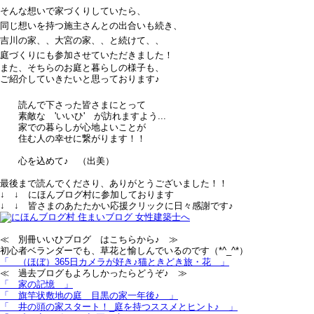
そんな想いで家づくりしていたら、
同じ想いを持つ施主さんとの出合いも続き、
吉川の家、、大宮の家、、と続けて、、
庭づくりにも参加させていただきました！
また、そちらのお庭と暮らしの様子も、
ご紹介していきたいと思っております♪
読んで下さった皆さまにとって
素敵な 'いいひ' が訪れますよう...
家での暮らしが心地よいことが
住む人の幸せに繋がります！！
心を込めて♪ （出美）
最後まで読んでくださり、ありがとうございました！！
↓ ↓ にほんブログ村に参加しております
↓ ↓ 皆さまのあたたかい応援クリックに日々感謝です♪
≪ 別冊いいひブログ はこちらから♪ ≫
初心者ベランダーでも、草花と愉しんでいるのです（*^_^*）
「 （ほぼ）365日カメラが好き♪猫ときどき旅・花 」
≪ 過去ブログもよろしかったらどうぞ♪ ≫
「 家の記憶 」
「
旗竿状敷地の庭＿目黒の家一年後♪ 」
「 井の頭の家スタート！_庭を持つススメとヒント♪ 」