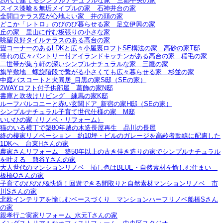
20代で建てるシンプルナチュラルな家＿三郷中央の家
スイス漆喰＆無垢メイプルの家＿石神井台の家
全開口テラス窓が心地よい家＿井の頭の家
どこか「レトロ」のびのび暮らせる家＿足立伊興の家
丘の家＿里山に佇む板張りの小さな家
眺望良好タイルテラスのある高台の家
畳コーナーのあるLDKと広々小屋裏ロフトSE構法の家＿高砂の家T邸
憧れの広々パントリー付アイランドキッチンがある高台の家＿稲毛の家
二世帯が集う軒の深いシンプルナチュラルな家＿三鷹の家
旗竿敷地＿螺旋階段で繋がる小さくても広々暮らせる家＿杉並の家
中庭バスコートと犬同居_目黒の家S邸（SEの家）
2WAYロフト付子供部屋＿葛飾の家N邸
書庫と吹抜けリビング 練馬の家K邸
ルーフバルコニーと赤い玄関ドア_新宿の家H邸（SEの家）
シンプルナチュラル子育て世代仕様の家 M邸
いいひの家（リノベ・リフォーム）
猫のいる横丁で築80年越の木造長屋再生＿品川の長屋
終の棲家リノベーション＿約10坪・ビルのガレージを高齢者動線に配慮した
1DKへ＿台東Hさんの家
農家さんリフォーム＿築50年以上の古き佳き造りの家でシンプルナチュラル
を叶える＿熊谷Yさんの家
大人世代のマンションリノベ＿挿し色はBLUE・自然素材を愉しむ住まい＿
板橋Oさんの家
子育てのびのび&快適！回遊できる間取りと自然素材マンションリノベ＿市
川Sさんの家
北欧インテリアを愉しむベースづくり＿マンションハーフリノベ船橋Sさん
の家
親孝行ご実家リフォーム_水元Tさんの家