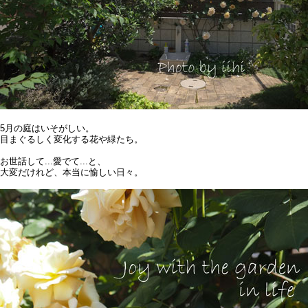
5月の庭はいそがしい。
目まぐるしく変化する花や緑たち。
お世話して...愛でて...と、
大変だけれど、本当に愉しい日々。