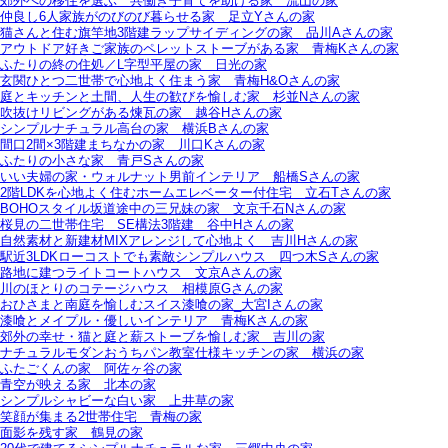
郊外への移住を選ぶ＿共働き子育てを助ける家＿流山の家
仲良し6人家族がのびのび暮らせる家＿足立Yさんの家
猫さんと住む旗竿地3階建ラップサイディングの家＿品川Aさんの家
アウトドア好きご家族のペレットストーブがある家＿青梅Kさんの家
ふたりの終の住処／L字型平屋の家＿日光の家
玄関ひとつ二世帯で心地よく住まう家＿青梅H&Oさんの家
庭とキッチンと土間、人生の歓びを愉しむ家＿杉並Nさんの家
吹抜けリビングがある煉瓦の家＿越谷Hさんの家
シンプルナチュラル高台の家＿横浜Bさんの家
間口2間×3階建まちなかの家＿川口Kさんの家
ふたりの小さな家＿青戸Sさんの家
いい夫婦の家・ウォルナット男前インテリア＿船橋Sさんの家
2階LDKを心地よく住むホームエレベーター付住宅＿立石Tさんの家
BOHOスタイル坂道途中の三兄妹の家＿文京千石Nさんの家
桜見の二世帯住宅＿SE構法3階建＿谷中Hさんの家
自然素材と新建材MIXアレンジして心地よく＿吉川Hさんの家
駅近3LDKローコストでも素敵シンプルハウス＿四つ木Sさんの家
路地に建つライトコートハウス＿文京Aさんの家
川のほとりのコテージハウス＿相模原Gさんの家
おひさまと南庭を愉しむスイス漆喰の家_大宮Iさんの家
漆喰とメイプル・優しいインテリア＿青梅Kさんの家
郊外の幸せ・猫と庭と薪ストーブを愉しむ家＿吉川の家
ナチュラルモダンおうちパン教室仕様キッチンの家＿横浜の家
ふたごくんの家＿阿佐ヶ谷の家
青空が映える家＿北本の家
シンプルシャビーな白い家＿上井草の家
笑顔が集まる2世帯住宅＿青梅の家
面影を残す家＿鶴見の家