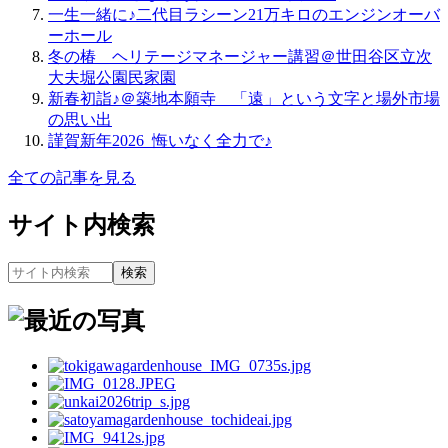
一生一緒に♪二代目ラシーン21万キロのエンジンオーバ
ーホール
冬の椿＿ヘリテージマネージャー講習＠世田谷区立次
大夫堀公園民家園
新春初詣♪＠築地本願寺＿「遠」という文字と場外市場
の思い出
謹賀新年2026_悔いなく全力で♪
全ての記事を見る
サイト内検索