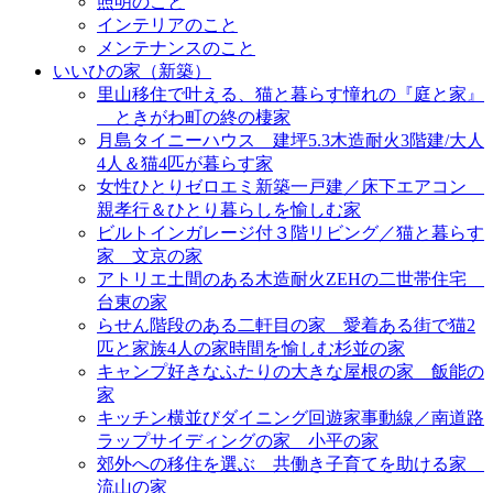
照明のこと
インテリアのこと
メンテナンスのこと
いいひの家（新築）
里山移住で叶える、猫と暮らす憧れの『庭と家』
＿ときがわ町の終の棲家
月島タイニーハウス＿建坪5.3木造耐火3階建/大人
4人＆猫4匹が暮らす家
女性ひとりゼロエミ新築一戸建／床下エアコン＿
親孝行＆ひとり暮らしを愉しむ家
ビルトインガレージ付３階リビング／猫と暮らす
家＿文京の家
アトリエ土間のある木造耐火ZEHの二世帯住宅＿
台東の家
らせん階段のある二軒目の家＿愛着ある街で猫2
匹と家族4人の家時間を愉しむ杉並の家
キャンプ好きなふたりの大きな屋根の家＿飯能の
家
キッチン横並びダイニング回遊家事動線／南道路
ラップサイディングの家＿小平の家
郊外への移住を選ぶ＿共働き子育てを助ける家＿
流山の家