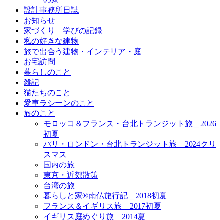
設計事務所日誌
お知らせ
家づくり 学びの記録
私の好きな建物
旅で出合う建物・インテリア・庭
お宅訪問
暮らしのこと
雑記
猫たちのこと
愛車ラシーンのこと
旅のこと
モロッコ＆フランス・台北トランジット旅＿2026
初夏
パリ・ロンドン・台北トランジット旅＿2024クリ
スマス
国内の旅
東京・近郊散策
台湾の旅
暮らしと家®南仏旅行記＿2018初夏
フランス＆イギリス旅＿2017初夏
イギリス庭めぐり旅＿2014夏