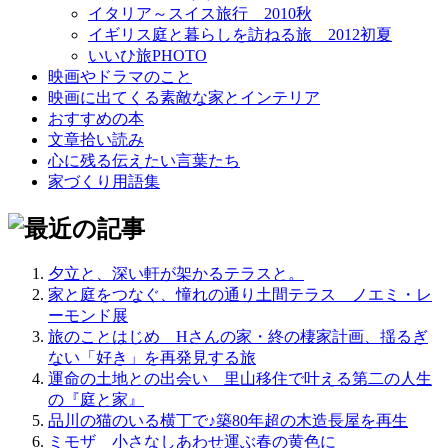
イタリア～スイス旅行 2010秋
イギリス庭と暮らしを訪ねる旅＿2012初夏
いいひ旅PHOTO
映画やドラマのこと
映画に出てくる素敵な家とインテリア
おすすめの本
文章拾い読み
心に残る伝えたい言葉たち
家づくり用語集
夕立と、深い軒が架かるテラスと。
家と庭をつなぐ、憧れの通り土間テラス＿ノエミ・レ
ーモンド展
旅のことはじめ＿Hさんの家・終の棲家計画、揺るぎ
ない「好き」を再発見する旅
運命の土地との出会い＿里山移住で叶える第二の人生
の『庭と家』
品川の猫のいる横丁で♪築80年超の木造長屋を再生
ミモザ＿小さなしあわせ運ぶ春の黄色に