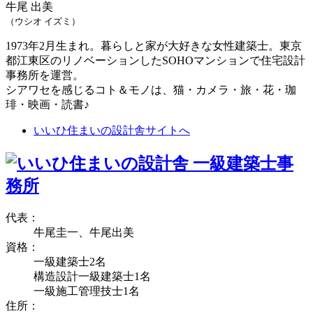
牛尾 出美
（ウシオ イズミ）
1973年2月生まれ。暮らしと家が大好きな女性建築士。東京
都江東区のリノベーションしたSOHOマンションで住宅設計
事務所を運営。
シアワセを感じるコト＆モノは、猫・カメラ・旅・花・珈
琲・映画・読書♪
いいひ住まいの設計舎サイトへ
代表：
牛尾圭一、牛尾出美
資格：
一級建築士2名
構造設計一級建築士1名
一級施工管理技士1名
住所：