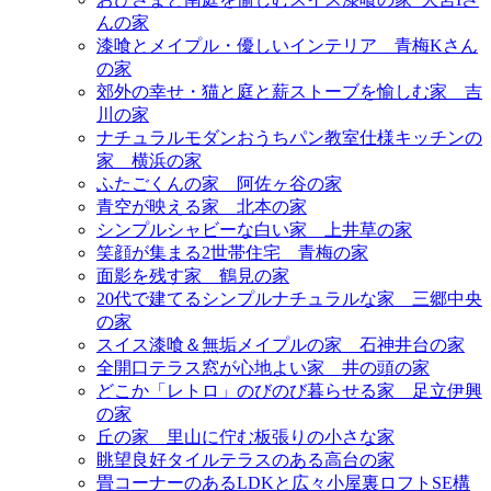
んの家
漆喰とメイプル・優しいインテリア＿青梅Kさん
の家
郊外の幸せ・猫と庭と薪ストーブを愉しむ家＿吉
川の家
ナチュラルモダンおうちパン教室仕様キッチンの
家＿横浜の家
ふたごくんの家＿阿佐ヶ谷の家
青空が映える家＿北本の家
シンプルシャビーな白い家＿上井草の家
笑顔が集まる2世帯住宅＿青梅の家
面影を残す家＿鶴見の家
20代で建てるシンプルナチュラルな家＿三郷中央
の家
スイス漆喰＆無垢メイプルの家＿石神井台の家
全開口テラス窓が心地よい家＿井の頭の家
どこか「レトロ」のびのび暮らせる家＿足立伊興
の家
丘の家＿里山に佇む板張りの小さな家
眺望良好タイルテラスのある高台の家
畳コーナーのあるLDKと広々小屋裏ロフトSE構