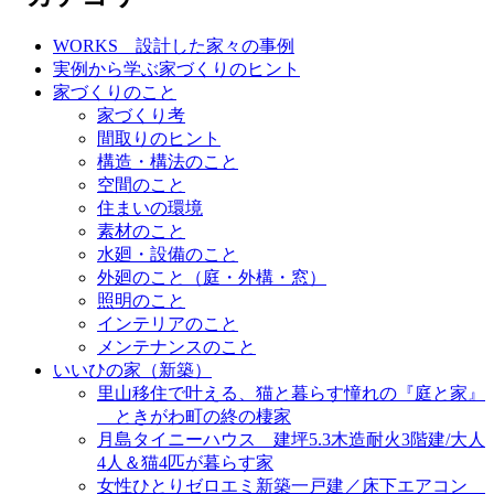
WORKS＿設計した家々の事例
実例から学ぶ家づくりのヒント
家づくりのこと
家づくり考
間取りのヒント
構造・構法のこと
空間のこと
住まいの環境
素材のこと
水廻・設備のこと
外廻のこと（庭・外構・窓）
照明のこと
インテリアのこと
メンテナンスのこと
いいひの家（新築）
里山移住で叶える、猫と暮らす憧れの『庭と家』
＿ときがわ町の終の棲家
月島タイニーハウス＿建坪5.3木造耐火3階建/大人
4人＆猫4匹が暮らす家
女性ひとりゼロエミ新築一戸建／床下エアコン＿