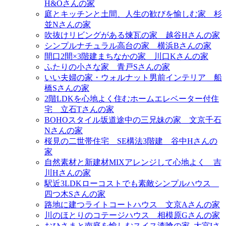
H&Oさんの家
庭とキッチンと土間、人生の歓びを愉しむ家＿杉
並Nさんの家
吹抜けリビングがある煉瓦の家＿越谷Hさんの家
シンプルナチュラル高台の家＿横浜Bさんの家
間口2間×3階建まちなかの家＿川口Kさんの家
ふたりの小さな家＿青戸Sさんの家
いい夫婦の家・ウォルナット男前インテリア＿船
橋Sさんの家
2階LDKを心地よく住むホームエレベーター付住
宅＿立石Tさんの家
BOHOスタイル坂道途中の三兄妹の家＿文京千石
Nさんの家
桜見の二世帯住宅＿SE構法3階建＿谷中Hさんの
家
自然素材と新建材MIXアレンジして心地よく＿吉
川Hさんの家
駅近3LDKローコストでも素敵シンプルハウス＿
四つ木Sさんの家
路地に建つライトコートハウス＿文京Aさんの家
川のほとりのコテージハウス＿相模原Gさんの家
おひさまと南庭を愉しむスイス漆喰の家_大宮Iさ