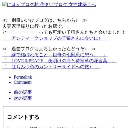
≪ 別冊いいひブログはこちらから♪ ≫
夫実家里帰りに行ったお店で、、
とーーーーーーーっても可愛い子猫さんたちと会いました！
「
アンティークショップの子猫さんに会いに♪ 」
≪ 過去ブログもよろしかったらどうぞ♪ ≫
「 縁で結ばれること＿祖母の七回忌に想う。 」
「 LOVE＆PEACE＿夜明けの海と待宵草の花言葉 」
「 はちみつ色のカントリーサイドへの旅♪ 」
Permalink
Comment
前の記事
次の記事
コメントする