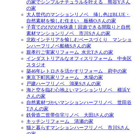
の家でシンプルナチュラルを叶える＿熊谷Yさん
の家
大人世代のマンションリノベ＿挿し色はBLUE・
自然素材を愉しむ住まい＿板橋Oさんの家
子育てのびのび&快適！回遊できる間取りと自然
素材マンションリノベ＿市川Sさんの家
北欧インテリアを愉しむベースづくり＿マンショ
ンハーフリノベ船橋Sさんの家
親孝行ご実家リフォーム_水元Tさんの家
インダストリアルなオフィスリフォーム＿中央区
スタジオ
築46年レトロさを活かすリフォーム＿府中の家
東京下町民家リフォーム＿木場の家
戸建ハーフリノベ＿鴻巣Sさんの家
海と空を臨む心地よいマンションリノベ＿横浜Y
さんの家
自然素材づかいマンションハーフリノベ＿世田谷
Tさんの家
鉄骨造二世帯住宅リノベ＿大田Iさんの家
キッチンリフォーム＿清瀬の家
猫と暮らすマンションハーフリノベ＿市川Sさん
の家