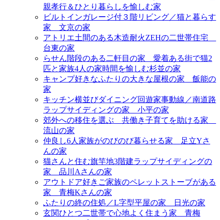
親孝行＆ひとり暮らしを愉しむ家
ビルトインガレージ付３階リビング／猫と暮らす
家＿文京の家
アトリエ土間のある木造耐火ZEHの二世帯住宅＿
台東の家
らせん階段のある二軒目の家＿愛着ある街で猫2
匹と家族4人の家時間を愉しむ杉並の家
キャンプ好きなふたりの大きな屋根の家＿飯能の
家
キッチン横並びダイニング回遊家事動線／南道路
ラップサイディングの家＿小平の家
郊外への移住を選ぶ＿共働き子育てを助ける家＿
流山の家
仲良し6人家族がのびのび暮らせる家＿足立Yさ
んの家
猫さんと住む旗竿地3階建ラップサイディングの
家＿品川Aさんの家
アウトドア好きご家族のペレットストーブがある
家＿青梅Kさんの家
ふたりの終の住処／L字型平屋の家＿日光の家
玄関ひとつ二世帯で心地よく住まう家＿青梅