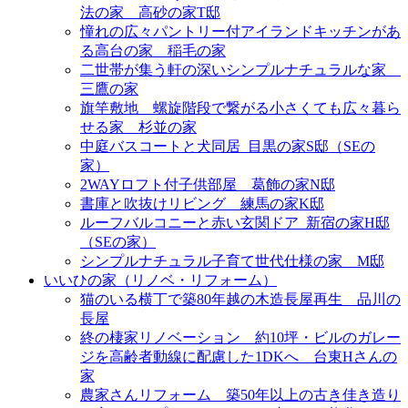
法の家＿高砂の家T邸
憧れの広々パントリー付アイランドキッチンがあ
る高台の家＿稲毛の家
二世帯が集う軒の深いシンプルナチュラルな家＿
三鷹の家
旗竿敷地＿螺旋階段で繋がる小さくても広々暮ら
せる家＿杉並の家
中庭バスコートと犬同居_目黒の家S邸（SEの
家）
2WAYロフト付子供部屋＿葛飾の家N邸
書庫と吹抜けリビング 練馬の家K邸
ルーフバルコニーと赤い玄関ドア_新宿の家H邸
（SEの家）
シンプルナチュラル子育て世代仕様の家 M邸
いいひの家（リノベ・リフォーム）
猫のいる横丁で築80年越の木造長屋再生＿品川の
長屋
終の棲家リノベーション＿約10坪・ビルのガレー
ジを高齢者動線に配慮した1DKへ＿台東Hさんの
家
農家さんリフォーム＿築50年以上の古き佳き造り