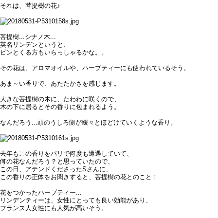
それは、菩提樹の花♪
菩提樹...シナノ木...
英名リンデンというと、
ピンとくる方もいらっしゃるかな。。
その花は、アロマオイルや、ハーブティーにも使われているそう。
あま～い香りで、あたたかさを感じます。
大きな菩提樹の木に、たわわに咲くので、
木の下に居るとその香りに包まれるよう。
なんだろう...頭のうしろ側が緩々とほどけていくような香り。
去年もこの香りをパリで何度も遭遇していて、
何の花なんだろう？と思っていたので、
この日、アテンドくださったSさんに、
この香りの正体をお聞きすると、菩提樹の花とのこと！
花をつかったハーブティー...
リンデンティーは、女性にとっても良い効能があり、
フランス人女性にも人気が高いそう。