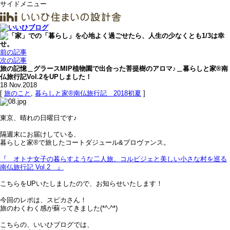
サイドメニュー
前の記事
次の記事
旅の記憶＿グラースMIP植物園で出合った菩提樹のアロマ♪＿暮らしと家®南
仏旅行記Vol.2をUPしました！
18
Nov.2018
[
旅のこと
,
暮らしと家®南仏旅行記＿2018初夏
]
東京、晴れの日曜日です♪
隔週末にお届けしている、
暮らしと家®で旅したコートダジュール&プロヴァンス。
『 オトナ女子の暮らすような二人旅、コルビジェと美しい小さな村を巡る
南仏旅行記 Vol.2 』
こちらをUPいたしましたので、お知らせいたします！
今回のレポは、スピカさん！
旅のわくわく感が蘇ってきました(*^-^*)
こちらの、いいひブログでは、