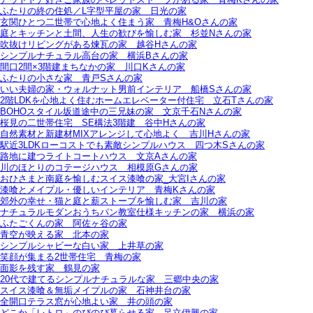
ふたりの終の住処／L字型平屋の家＿日光の家
玄関ひとつ二世帯で心地よく住まう家＿青梅H&Oさんの家
庭とキッチンと土間、人生の歓びを愉しむ家＿杉並Nさんの家
吹抜けリビングがある煉瓦の家＿越谷Hさんの家
シンプルナチュラル高台の家＿横浜Bさんの家
間口2間×3階建まちなかの家＿川口Kさんの家
ふたりの小さな家＿青戸Sさんの家
いい夫婦の家・ウォルナット男前インテリア＿船橋Sさんの家
2階LDKを心地よく住むホームエレベーター付住宅＿立石Tさんの家
BOHOスタイル坂道途中の三兄妹の家＿文京千石Nさんの家
桜見の二世帯住宅＿SE構法3階建＿谷中Hさんの家
自然素材と新建材MIXアレンジして心地よく＿吉川Hさんの家
駅近3LDKローコストでも素敵シンプルハウス＿四つ木Sさんの家
路地に建つライトコートハウス＿文京Aさんの家
川のほとりのコテージハウス＿相模原Gさんの家
おひさまと南庭を愉しむスイス漆喰の家_大宮Iさんの家
漆喰とメイプル・優しいインテリア＿青梅Kさんの家
郊外の幸せ・猫と庭と薪ストーブを愉しむ家＿吉川の家
ナチュラルモダンおうちパン教室仕様キッチンの家＿横浜の家
ふたごくんの家＿阿佐ヶ谷の家
青空が映える家＿北本の家
シンプルシャビーな白い家＿上井草の家
笑顔が集まる2世帯住宅＿青梅の家
面影を残す家＿鶴見の家
20代で建てるシンプルナチュラルな家＿三郷中央の家
スイス漆喰＆無垢メイプルの家＿石神井台の家
全開口テラス窓が心地よい家＿井の頭の家
どこか「レトロ」のびのび暮らせる家＿足立伊興の家