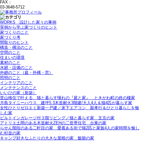
FAX：
03-3648-5712
WORKS＿設計した家々の事例
実例から学ぶ家づくりのヒント
家づくりのこと
家づくり考
間取りのヒント
構造・構法のこと
空間のこと
住まいの環境
素材のこと
水廻・設備のこと
外廻のこと（庭・外構・窓）
照明のこと
インテリアのこと
メンテナンスのこと
いいひの家（新築）
里山移住で叶える、猫と暮らす憧れの『庭と家』＿ときがわ町の終の棲家
月島タイニーハウス＿建坪5.3木造耐火3階建/大人4人＆猫4匹が暮らす家
女性ひとりゼロエミ新築一戸建／床下エアコン＿親孝行＆ひとり暮らしを愉
しむ家
ビルトインガレージ付３階リビング／猫と暮らす家＿文京の家
アトリエ土間のある木造耐火ZEHの二世帯住宅＿台東の家
らせん階段のある二軒目の家＿愛着ある街で猫2匹と家族4人の家時間を愉し
む杉並の家
キャンプ好きなふたりの大きな屋根の家＿飯能の家