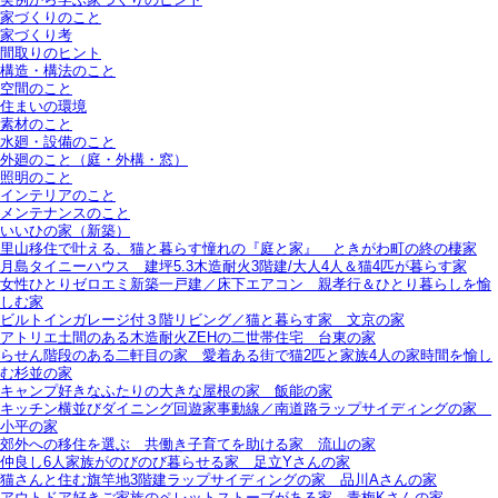
家づくりのこと
家づくり考
間取りのヒント
構造・構法のこと
空間のこと
住まいの環境
素材のこと
水廻・設備のこと
外廻のこと（庭・外構・窓）
照明のこと
インテリアのこと
メンテナンスのこと
いいひの家（新築）
里山移住で叶える、猫と暮らす憧れの『庭と家』＿ときがわ町の終の棲家
月島タイニーハウス＿建坪5.3木造耐火3階建/大人4人＆猫4匹が暮らす家
女性ひとりゼロエミ新築一戸建／床下エアコン＿親孝行＆ひとり暮らしを愉
しむ家
ビルトインガレージ付３階リビング／猫と暮らす家＿文京の家
アトリエ土間のある木造耐火ZEHの二世帯住宅＿台東の家
らせん階段のある二軒目の家＿愛着ある街で猫2匹と家族4人の家時間を愉し
む杉並の家
キャンプ好きなふたりの大きな屋根の家＿飯能の家
キッチン横並びダイニング回遊家事動線／南道路ラップサイディングの家＿
小平の家
郊外への移住を選ぶ＿共働き子育てを助ける家＿流山の家
仲良し6人家族がのびのび暮らせる家＿足立Yさんの家
猫さんと住む旗竿地3階建ラップサイディングの家＿品川Aさんの家
アウトドア好きご家族のペレットストーブがある家＿青梅Kさんの家