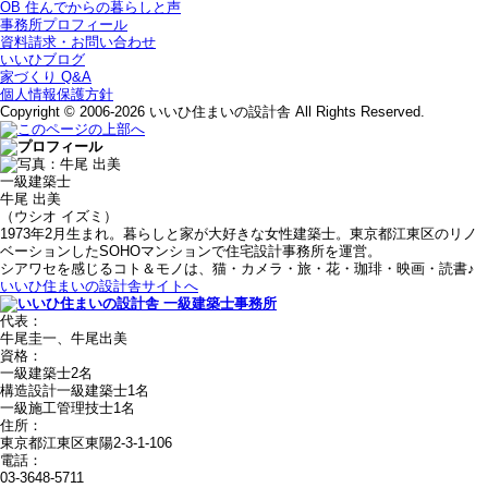
OB 住んでからの暮らしと声
事務所プロフィール
資料請求・お問い合わせ
いいひブログ
家づくり Q&A
個人情報保護方針
Copyright © 2006-2026 いいひ住まいの設計舎 All Rights Reserved.
一級建築士
牛尾 出美
（ウシオ イズミ）
1973年2月生まれ。暮らしと家が大好きな女性建築士。東京都江東区のリノ
ベーションしたSOHOマンションで住宅設計事務所を運営。
シアワセを感じるコト＆モノは、猫・カメラ・旅・花・珈琲・映画・読書♪
いいひ住まいの設計舎サイトへ
代表：
牛尾圭一、牛尾出美
資格：
一級建築士2名
構造設計一級建築士1名
一級施工管理技士1名
住所：
東京都江東区東陽2-3-1-106
電話：
03-3648-5711