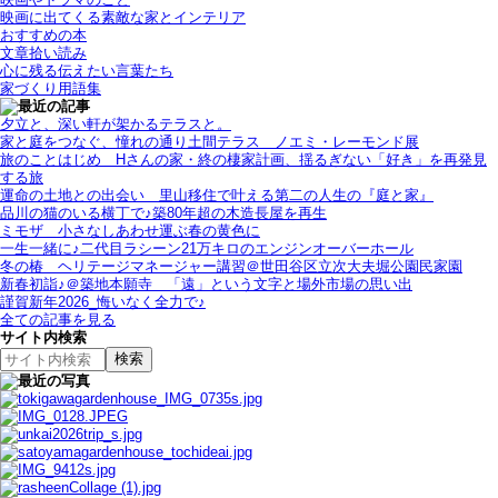
映画に出てくる素敵な家とインテリア
おすすめの本
文章拾い読み
心に残る伝えたい言葉たち
家づくり用語集
夕立と、深い軒が架かるテラスと。
家と庭をつなぐ、憧れの通り土間テラス＿ノエミ・レーモンド展
旅のことはじめ＿Hさんの家・終の棲家計画、揺るぎない「好き」を再発見
する旅
運命の土地との出会い＿里山移住で叶える第二の人生の『庭と家』
品川の猫のいる横丁で♪築80年超の木造長屋を再生
ミモザ＿小さなしあわせ運ぶ春の黄色に
一生一緒に♪二代目ラシーン21万キロのエンジンオーバーホール
冬の椿＿ヘリテージマネージャー講習＠世田谷区立次大夫堀公園民家園
新春初詣♪＠築地本願寺＿「遠」という文字と場外市場の思い出
謹賀新年2026_悔いなく全力で♪
全ての記事を見る
サイト内検索