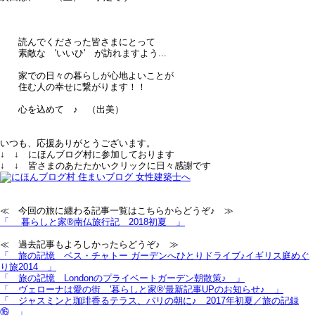
読んでくださった皆さまにとって
素敵な 'いいひ' が訪れますよう...
家での日々の暮らしが心地よいことが
住む人の幸せに繋がります！！
心を込めて ♪ （出美）
いつも、応援ありがとうございます。
↓ ↓ にほんブログ村に参加しております
↓ ↓ 皆さまのあたたかいクリックに日々感謝です
≪ 今回の旅に纏わる記事一覧はこちらからどうぞ♪ ≫
「 暮らしと家®南仏旅行記＿2018初夏 」
≪ 過去記事もよろしかったらどうぞ♪ ≫
「 旅の記憶＿ベス・チャトー ガーデンへひとりドライブ♪イギリス庭めぐ
り旅2014 」
「 旅の記憶＿Londonのプライベートガーデン朝散策♪ 」
「 ヴェローナは愛の街＿'暮らしと家®'最新記事UPのお知らせ♪ 」
「 ジャスミンと珈琲香るテラス、パリの朝に♪＿2017年初夏／旅の記録
⑯ 」