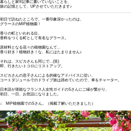
暮らしと家®記事に書いていないことを、
旅の記憶として、UPさせていただきます♪
初日で訪ねたところで、一番印象深かったのは、
グラースのMIP植物園！
香りの町といわれる位、
香料をつくる町として有名なグラース。
原材料となる花々の植物園なんて...
香り好き！植物好き！な、私にはたまりません♪
それは、スピカさんも同じで...(笑)
即、行きたいトコロにリストアップ。
スピカさんの息子さんによる的確なアドバイスに従い、
コートダジュールでのドライブ旅は諦めていたので、車をチャーター。
日本語が堪能なフランス人女性ガイドのSさんにご縁が繋がり、
初日、一日、お世話になりました。
↓ MIP植物園でのSさん。（掲載了解いただきました）