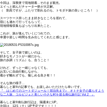
今回は、深夜便で現地朝着...そのまま観光。
エイっと頼んだチャーター便が大正解。
（ 割高ですが、ふたりで割れるのも、トモダチ旅の良いところ！ ）
スーツケース持ったまま好きなところを巡れて、
宿にも連れて行ってもらって、
現地情報収集もばっちり出来たこと。
これが、旅が進んでいくにつれての、
幸運や楽しい時間を生み出してくれたと感じます。
そして、女子旅で嬉しいのは、
好きなモノコトが一緒だから、
旅の歩調（リズム）も、合うこと！
けれど、ずっと一緒じゃなくても、
お互いに自由行動しながら、
着かず離れずでも、愉しめる良さ有！！
そんな旅の様子...
暮らしと家®の記事でも、お楽しみいただけたら幸いです。
『 はじめてのコートダジュール！宿泊先まで♪＿オトナ女子の暮らすよう
な二人旅、コルビジェと美しい小さな村を巡る南仏旅行記 Vol.2 』
暮らしと家®南仏旅行記は、隔週末にUP。
次回は、12/1（土）UP予定です！！！！