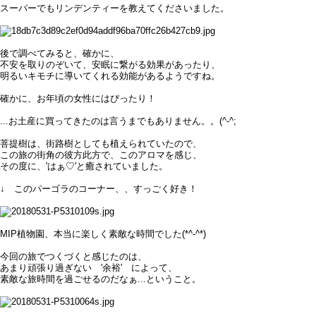
スーパーでもリンデンティーを教えてくださいました。
後で調べてみると、確かに、
不安を取りのぞいて、安眠に繋がる効果があったり、
明るいキモチに導いてくれる効能があるようですね。
確かに、お年頃の女性にはぴったり！
...お土産に買ってきたのは言うまでもありません。。(^-^;
菩提樹は、街路樹としても植えられていたので、
この旅の街角の彼方此方で、このアロマを感じ、
その度に、'はぁ♡'と癒されていました。
↓ このパーゴラのコーナー、、すっごく好き！
MIP植物園、本当に楽しく素敵な時間でした(*^-^*)
今回の旅でつくづくと感じたのは、
あまり頑張り過ぎない '余裕' によって、
素敵な旅時間を過ごせるのだなぁ...ということ。