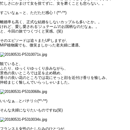
忙しさにかまけて女を捨てずに、女を磨くことも怠らない。。
すごいなぁ～と、ただただ感心！(*^-^*)
離婚率も高く、正式な結婚をしないカップルも多いとか。。
けれど、愛し愛される'ジュテーム'のお国柄なのだなぁ。。
と、今回の旅でつくづくと実感。(笑)
そのエピソードは追々またUPしますが、
MIP植物園でも、微笑ましかった老夫婦に遭遇。
観ていると、
ふたり、ゆっくりゆっくり歩みながら、
景色の良いところでは足を止め眺め、
香りの良い花のところでは花にそっと顔を近付け香りを愉しみ、
仲睦まじく愉しんでいらっしゃいました。
いいなぁ...とパチリ☆(*^-^*)
そんな夫婦になりたいものですね(笑)
フランス人女性のたしなみのひとつが、