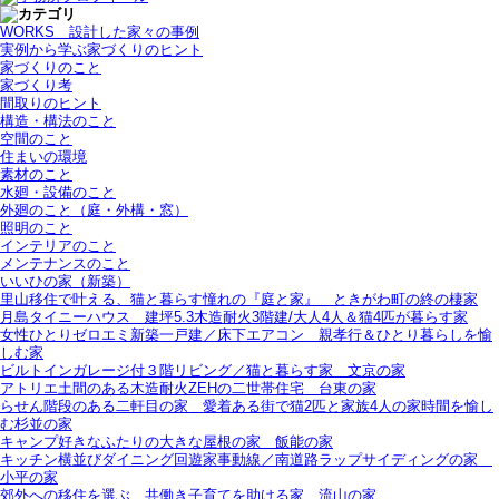
WORKS＿設計した家々の事例
実例から学ぶ家づくりのヒント
家づくりのこと
家づくり考
間取りのヒント
構造・構法のこと
空間のこと
住まいの環境
素材のこと
水廻・設備のこと
外廻のこと（庭・外構・窓）
照明のこと
インテリアのこと
メンテナンスのこと
いいひの家（新築）
里山移住で叶える、猫と暮らす憧れの『庭と家』＿ときがわ町の終の棲家
月島タイニーハウス＿建坪5.3木造耐火3階建/大人4人＆猫4匹が暮らす家
女性ひとりゼロエミ新築一戸建／床下エアコン＿親孝行＆ひとり暮らしを愉
しむ家
ビルトインガレージ付３階リビング／猫と暮らす家＿文京の家
アトリエ土間のある木造耐火ZEHの二世帯住宅＿台東の家
らせん階段のある二軒目の家＿愛着ある街で猫2匹と家族4人の家時間を愉し
む杉並の家
キャンプ好きなふたりの大きな屋根の家＿飯能の家
キッチン横並びダイニング回遊家事動線／南道路ラップサイディングの家＿
小平の家
郊外への移住を選ぶ＿共働き子育てを助ける家＿流山の家