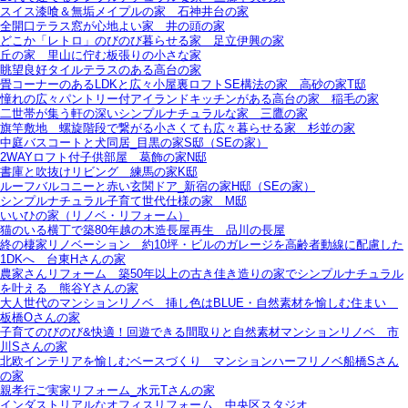
スイス漆喰＆無垢メイプルの家＿石神井台の家
全開口テラス窓が心地よい家＿井の頭の家
どこか「レトロ」のびのび暮らせる家＿足立伊興の家
丘の家＿里山に佇む板張りの小さな家
眺望良好タイルテラスのある高台の家
畳コーナーのあるLDKと広々小屋裏ロフトSE構法の家＿高砂の家T邸
憧れの広々パントリー付アイランドキッチンがある高台の家＿稲毛の家
二世帯が集う軒の深いシンプルナチュラルな家＿三鷹の家
旗竿敷地＿螺旋階段で繋がる小さくても広々暮らせる家＿杉並の家
中庭バスコートと犬同居_目黒の家S邸（SEの家）
2WAYロフト付子供部屋＿葛飾の家N邸
書庫と吹抜けリビング 練馬の家K邸
ルーフバルコニーと赤い玄関ドア_新宿の家H邸（SEの家）
シンプルナチュラル子育て世代仕様の家 M邸
いいひの家（リノベ・リフォーム）
猫のいる横丁で築80年越の木造長屋再生＿品川の長屋
終の棲家リノベーション＿約10坪・ビルのガレージを高齢者動線に配慮した
1DKへ＿台東Hさんの家
農家さんリフォーム＿築50年以上の古き佳き造りの家でシンプルナチュラル
を叶える＿熊谷Yさんの家
大人世代のマンションリノベ＿挿し色はBLUE・自然素材を愉しむ住まい＿
板橋Oさんの家
子育てのびのび&快適！回遊できる間取りと自然素材マンションリノベ＿市
川Sさんの家
北欧インテリアを愉しむベースづくり＿マンションハーフリノベ船橋Sさん
の家
親孝行ご実家リフォーム_水元Tさんの家
インダストリアルなオフィスリフォーム＿中央区スタジオ