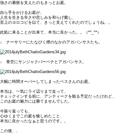
強さの裏側を支えたのもきっとお庭。
自ら手をかけるお庭が、
人生を生きる辛さや悲しみを和らげ癒し、
至上のヨロコビを以て、きっと支えてくれたのでしょうね。。
此処に来ることが出来て、本当に良かった。。（*^_^*）
↓ ナーサリーにたなびく煙のなかのアガパンサスたち。
↓ 青空にサンジャクバーベナとアガパンサス。
大幅に時間オーバーしてしまったベスさんのお庭。
本当は、一気にライ辺りまで走って、
チェックインする前に、アンティークを観る予定だったけれど、
このお庭の魅力には勝てませんでした。
今振り返っても、
心ゆくまでこの庭を愉しめたこと、
本当に良かったなぁと思うのです。。
この後、、