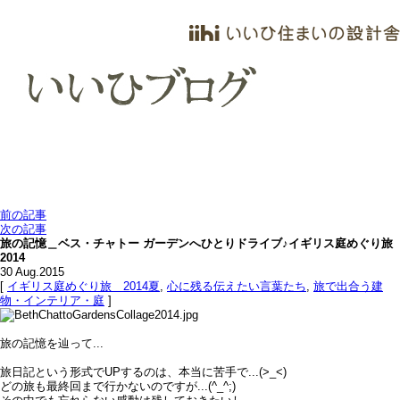
前の記事
次の記事
旅の記憶＿ベス・チャトー ガーデンへひとりドライブ♪イギリス庭めぐり旅
2014
30
Aug.2015
[
イギリス庭めぐり旅＿2014夏
,
心に残る伝えたい言葉たち
,
旅で出合う建
物・インテリア・庭
]
旅の記憶を辿って...
旅日記という形式でUPするのは、本当に苦手で...(>_<)
どの旅も最終回まで行かないのですが...(^_^;)