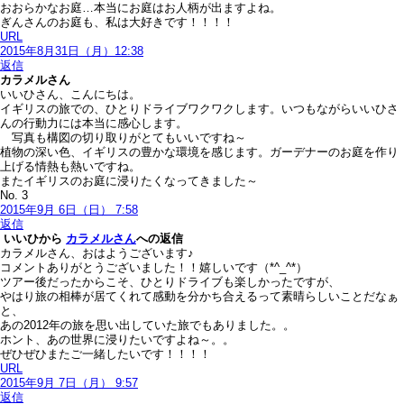
おおらかなお庭…本当にお庭はお人柄が出ますよね。
ぎんさんのお庭も、私は大好きです！！！！
URL
2015年8月31日（月）12:38
返信
カラメル
さん
いいひさん、こんにちは。
イギリスの旅での、ひとりドライブワクワクします。いつもながらいいひさ
んの行動力には本当に感心します。
写真も構図の切り取りがとてもいいですね～
植物の深い色、イギリスの豊かな環境を感じます。ガーデナーのお庭を作り
上げる情熱も熱いですね。
またイギリスのお庭に浸りたくなってきました～
No. 3
2015年9月 6日（日） 7:58
返信
いいひ
から
カラメルさん
への返信
カラメルさん、おはようございます♪
コメントありがとうございました！！嬉しいです（*^_^*）
ツアー後だったからこそ、ひとりドライブも楽しかったですが、
やはり旅の相棒が居てくれて感動を分かち合えるって素晴らしいことだなぁ
と、
あの2012年の旅を思い出していた旅でもありました。。
ホント、あの世界に浸りたいですよね～。。
ぜひぜひまたご一緒したいです！！！！
URL
2015年9月 7日（月） 9:57
返信