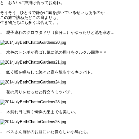
と、お互いに声掛け合ってお別れ。
そうそう...ひとりで静かに庭を歩いているせいもあるのか...
この旅で訪ねたどこの庭よりも、
生き物たちにも多く出合えて。。
↓ 親子連れのクロウタドリ（多分...）がゆったりと池を泳ぎ...
↓ 水色のトンボが喜ばし気に池の周りをクルクル回遊＾＾
↓ 低く喉を鳴らして悠々と庭を散歩するキジバト。
↓ 花の周りをせっせと行交うミツバチ。
↓ 木漏れ日に輝く蜘蛛の巣までも美しい。
↓ ベスさん自邸のお庭にいた愛らしい小鳥たち。