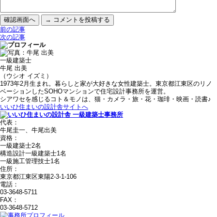
前の記事
次の記事
一級建築士
牛尾 出美
（ウシオ イズミ）
1973年2月生まれ。暮らしと家が大好きな女性建築士。東京都江東区のリノ
ベーションしたSOHOマンションで住宅設計事務所を運営。
シアワセを感じるコト＆モノは、猫・カメラ・旅・花・珈琲・映画・読書♪
いいひ住まいの設計舎サイトへ
代表：
牛尾圭一、牛尾出美
資格：
一級建築士2名
構造設計一級建築士1名
一級施工管理技士1名
住所：
東京都江東区東陽2-3-1-106
電話：
03-3648-5711
FAX：
03-3648-5712