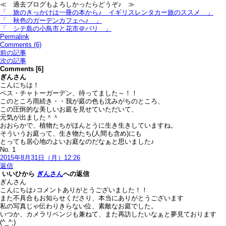
≪ 過去ブログもよろしかったらどうぞ♪ ≫
「 旅のきっかけは一冊の本から♪＿イギリスレンタカー旅のススメ 」
「 秋色のガーデンカフェへ♪ 」
「 シテ島の小鳥市と花市＠パリ 」
Permalink
Comments (6)
前の記事
次の記事
Comments [6]
ぎん
さん
こんにちは！
ベス・チャトーガーデン、待ってました～！！
このところ雨続き・・我が庭の色も沈みがちのところ、
この圧倒的な美しいお庭を見せていただいて、
元気が出ました＾＾
おおらかで、植物たちがほんとうに生き生きしていますね。
そういうお庭って、生き物たち(人間も含め)にも
とっても居心地のよいお庭なのだなぁと思いました♪
No. 1
2015年8月31日（月）12:26
返信
いいひ
から
ぎんさん
への返信
ぎんさん
こんにちは♪コメントありがとうございました！！
また不具合もお知らせくださり、本当にありがとうございます
私の写真じゃ伝わりきらない位、素敵なお庭でした。
いつか、カメラリベンジも兼ねて、また再訪したいなぁと夢見ております
(^_^;)