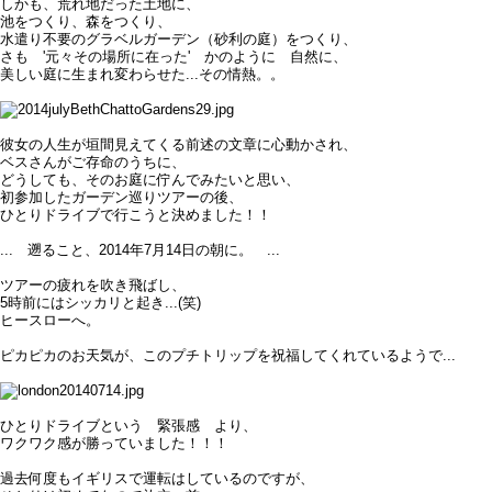
しかも、荒れ地だった土地に、
池をつくり、森をつくり、
水遣り不要のグラベルガーデン（砂利の庭）をつくり、
さも '元々その場所に在った' かのように 自然に、
美しい庭に生まれ変わらせた...その情熱。。
彼女の人生が垣間見えてくる前述の文章に心動かされ、
ベスさんがご存命のうちに、
どうしても、そのお庭に佇んでみたいと思い、
初参加したガーデン巡りツアーの後、
ひとりドライブで行こうと決めました！！
... 遡ること、2014年7月14日の朝に。 ...
ツアーの疲れを吹き飛ばし、
5時前にはシッカリと起き...(笑)
ヒースローへ。
ピカピカのお天気が、このプチトリップを祝福してくれているようで...
ひとりドライブという 緊張感 より、
ワクワク感が勝っていました！！！
過去何度もイギリスで運転はしているのですが、