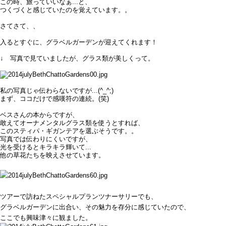
この時、旅っていいなぁ...と、
つくづくと感じていたのを覚えています。。
さてさて、、
入るとすぐに、グラベルガーデンが迎えてくれます！
↓ 写真で見ていましたが、グラス類が美しくって。
私の写真じゃ伝わらないですが...(^_^;)
まず、ココだけで感嘆符の連続。(笑)
ベスさんの本からですが、
敢えてオーナメンタルグラス類を使うとすれば、
この
スティパ・ギガンテアを選ぶそうです。。
写真では伝わりにくいですが、
光を受けるとキラキラ輝いて...
他の草花たちを映えさせています。
ツアーで訪ねたスペシャルプランツナーサリーでも、
グラベルガーデンに出合い、
その魅力を存分に感じていたので、
ここでも興味津々に観ました。