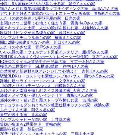
仲良し6人家族がのびのび暮らせる家＿足立Yさんの家
猫さんと住む旗竿地3階建ラップサイディングの家＿品川Aさんの家
アウトドア好きご家族のペレットストーブがある家＿青梅Kさんの家
ふたりの終の住処／L字型平屋の家＿日光の家
玄関ひとつ二世帯で心地よく住まう家＿青梅H&Oさんの家
庭とキッチンと土間、人生の歓びを愉しむ家＿杉並Nさんの家
吹抜けリビングがある煉瓦の家＿越谷Hさんの家
シンプルナチュラル高台の家＿横浜Bさんの家
間口2間×3階建まちなかの家＿川口Kさんの家
ふたりの小さな家＿青戸Sさんの家
いい夫婦の家・ウォルナット男前インテリア＿船橋Sさんの家
2階LDKを心地よく住むホームエレベーター付住宅＿立石Tさんの家
BOHOスタイル坂道途中の三兄妹の家＿文京千石Nさんの家
桜見の二世帯住宅＿SE構法3階建＿谷中Hさんの家
自然素材と新建材MIXアレンジして心地よく＿吉川Hさんの家
駅近3LDKローコストでも素敵シンプルハウス＿四つ木Sさんの家
路地に建つライトコートハウス＿文京Aさんの家
川のほとりのコテージハウス＿相模原Gさんの家
おひさまと南庭を愉しむスイス漆喰の家_大宮Iさんの家
漆喰とメイプル・優しいインテリア＿青梅Kさんの家
郊外の幸せ・猫と庭と薪ストーブを愉しむ家＿吉川の家
ナチュラルモダンおうちパン教室仕様キッチンの家＿横浜の家
ふたごくんの家＿阿佐ヶ谷の家
青空が映える家＿北本の家
シンプルシャビーな白い家＿上井草の家
笑顔が集まる2世帯住宅＿青梅の家
面影を残す家＿鶴見の家
20代で建てるシンプルナチュラルな家＿三郷中央の家