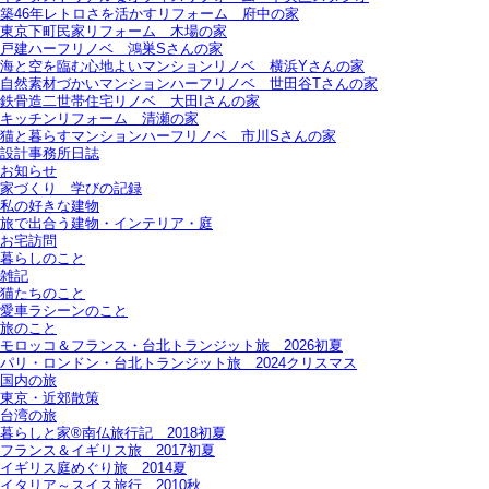
築46年レトロさを活かすリフォーム＿府中の家
東京下町民家リフォーム＿木場の家
戸建ハーフリノベ＿鴻巣Sさんの家
海と空を臨む心地よいマンションリノベ＿横浜Yさんの家
自然素材づかいマンションハーフリノベ＿世田谷Tさんの家
鉄骨造二世帯住宅リノベ＿大田Iさんの家
キッチンリフォーム＿清瀬の家
猫と暮らすマンションハーフリノベ＿市川Sさんの家
設計事務所日誌
お知らせ
家づくり 学びの記録
私の好きな建物
旅で出合う建物・インテリア・庭
お宅訪問
暮らしのこと
雑記
猫たちのこと
愛車ラシーンのこと
旅のこと
モロッコ＆フランス・台北トランジット旅＿2026初夏
パリ・ロンドン・台北トランジット旅＿2024クリスマス
国内の旅
東京・近郊散策
台湾の旅
暮らしと家®南仏旅行記＿2018初夏
フランス＆イギリス旅＿2017初夏
イギリス庭めぐり旅＿2014夏
イタリア～スイス旅行 2010秋