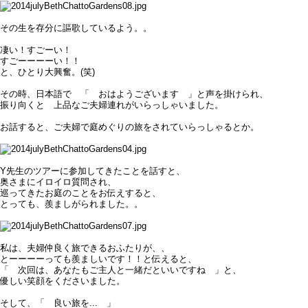
その生を存分に謳歌しているよう。。
凄い！すごーい！
すごーーーーい！！
と、ひとり大興奮。(笑)
その時、日本語で 「 おはようございます 」と声を掛けられ、
振り向くと 上品なご夫婦連れがいらっしゃいました。
お話すると、ご夫婦で庭めぐりの旅をされていらっしゃるとか。
Y先生のツアーに参加してきたことを話すと、
奥さまにイロイロ質問され、
巡ってきたお庭のことをお伝えすると、
とっても、羨ましがられました。。
私は、夫婦仲良く旅できるおふたりが、、
とーーーーっても羨ましいです！！と伝えると、
「 次回は、あなたもご主人と一緒だといいですね 」と、
優しい笑顔をくださいました。
そして、「 良い旅を... 」