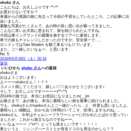
shoko
さん
こんにちは、お久しぶりです *^-^*
お変わりないですか？
来週からの英国の旅に先立って今回の予習をしていたところ、この記事に出
会いました。
素敵な写真がたくさんで、あの時の良い思い出が蘇ってきました。
こんなに良いお天気に恵まれて、旅を続けられたんですね。
今回は東イングランドの庭園を旅するツアーに参加します。
車での旅もチャレンジしたかったのですが、安全第一で…。
ロンドンではTate Modern を観て来るつもりでいます。
また、ご一緒したいなぁー、と思います。
No. 5
2016年6月18日（土）20:16
返信
いいひ
から
shoko さん
への返信
shokoさま
おはようございます♪
えーーーshokoさん！！？？
コメント残してくださり、嬉しい♡♡ありがとうございます♪
そして、お久しぶりですーーーー(*^-^*)
2014年の旅では、本当にお世話になりましたm(__)m
お蔭さまで、あの後も、本当に素晴らしい旅を無事に続けられました。
でも、shokoさんやnaokoさんとご一緒だったら…と、何度も思いましたよ。
素晴らしい感動は、分かち合う仲間がいてこそ、倍増しますものね。。
shokoさん、今年はチェルシーフラワーショーに行かれたとばかり思ってい
ましたが、これから旅立ちなのですねーー。
いいなぁーーー（^m^）とっても羨ましいです！！！！！
東というと、シシングハーストとか有名ドコロも周るのかしら？？