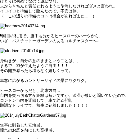
ひとりは初めてなので旅立つ前、
夫からきちんと責任とれるように準備しなければダメと言われ...
イロイロと準備して臨んだので、不安は無。
（ この辺りの準備のコトは機会があればまた... ）
5回目の利用で、勝手も分かるヒースローのハーツから、
いざ、ベスチャトーガーデンのあるコルチェスターへ♪
身動きが、自分の意のままということは、、
まるで、羽が生えたように自由！！！
その開放感ったら堪らなく嬉しくって。
車窓に広がるカントリーサイドの景にワクワク。
ヒースローからだと、北東方向...
市内を突っ切る方が距離は短いですが、渋滞が凄いと聞いていたので、
ロンドン市内を迂回して、車で約2時間。
順調なドライブで、無事に到着しました！！！！
無事に到着した安堵感。
憧れのお庭を前にした高揚感。