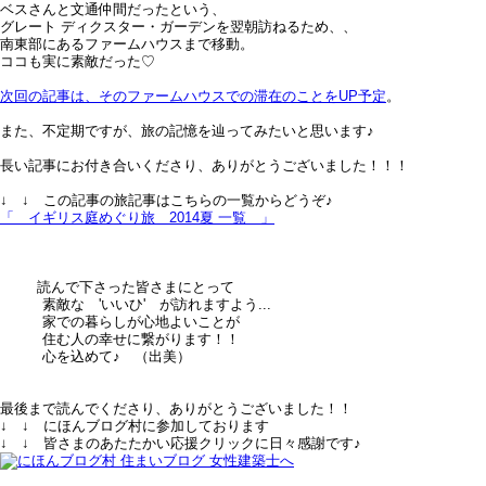
ベスさんと文通仲間だったという、
グレート ディクスター・ガーデンを翌朝訪ねるため、、
南東部にあるファームハウスまで移動。
ココも実に素敵だった♡
次回の記事は、そのファームハウスでの滞在のことをUP予定
。
また、不定期ですが、旅の記憶を辿ってみたいと思います♪
長い記事にお付き合いくださり、ありがとうございました！！！
↓ ↓ この記事の旅記事はこちらの一覧からどうぞ♪
「 イギリス庭めぐり旅＿2014夏 一覧 」
読んで下さった皆さまにとって
素敵な 'いいひ' が訪れますよう...
家での暮らしが心地よいことが
住む人の幸せに繋がります！！
心を込めて♪ （出美）
最後まで読んでくださり、ありがとうございました！！
↓ ↓ にほんブログ村に参加しております
↓ ↓ 皆さまのあたたかい応援クリックに日々感謝です♪