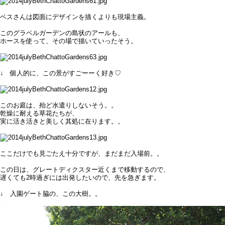
ベスさんは図面にデザインを描くよりも現場主義。
このグラベルガーデンの島状のアールも、
ホースを使って、その場で描いていったそう。
↓ 個人的に、この景がすごーーく好き♡
このお庭は、殆ど水遣りしないそう。。
乾燥に耐える草花たちが、
実に活き活きと美しく其処に在ります。。
ここだけでも見ごたえ十分ですが、まだまだ入場前。。
この日は、グレートディクスター近くまで移動するので、
遅くても2時過ぎには出発したいので、先を急ぎます。
↓ 入園ゲート脇の、この大樹。。