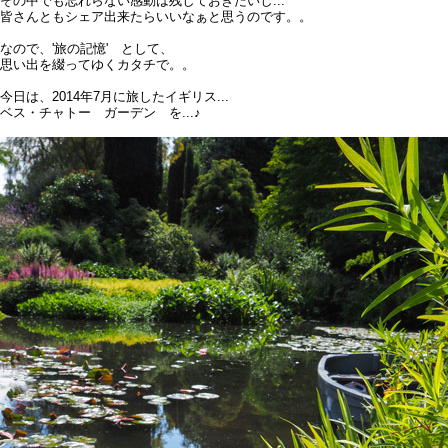
その中でも忘れらない感動は残しておきたいし...
皆さんともシェア出来たらいいなぁと思うのです。。
なので、'旅の記憶' として、
思い出を綴ってゆくカタチで。。
今日は、2014年7月に旅したイギリス...
ベス・
チャトー ガーデン を...♪