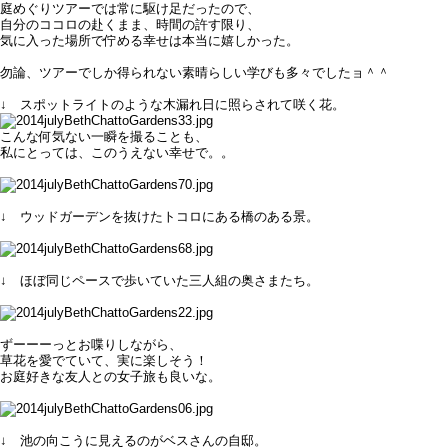
庭めぐりツアーでは常に駆け足だったので、
自分のココロの赴くまま、時間の許す限り、
気に入った場所で佇める幸せは本当に嬉しかった。
勿論、ツアーでしか得られない素晴らしい学びも多々でしたョ＾＾
↓ スポットライトのような木漏れ日に照らされて咲く花。
こんな何気ない一瞬を撮ることも、
私にとっては、このうえない幸せで。。
↓ ウッドガーデンを抜けたトコロにある橋のある景。
↓ ほぼ同じペースで歩いていた三人組の奥さまたち。
ずーーーっとお喋りしながら、
草花を愛でていて、実に楽しそう！
お庭好きな友人との女子旅も良いな。
↓ 池の向こうに見えるのがベスさんの自邸。