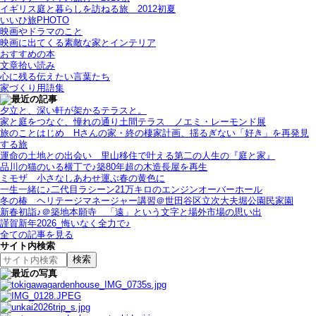
イギリス庭と暮らしを訪ねる旅＿2012初夏
いいひ旅PHOTO
映画やドラマのこと
映画に出てくる素敵な家とインテリア
おすすめの本
文章拾い読み
心に残る伝えたい言葉たち
家づくり用語集
夕立と、深い軒が架かるテラスと。
家と庭をつなぐ、憧れの通り土間テラス＿ノエミ・レーモンド展
旅のことはじめ＿Hさんの家・終の棲家計画、揺るぎない「好き」を再発見
する旅
運命の土地との出会い＿里山移住で叶える第二の人生の『庭と家』
品川の猫のいる横丁で♪築80年超の木造長屋を再生
ミモザ＿小さなしあわせ運ぶ春の黄色に
一生一緒に♪二代目ラシーン21万キロのエンジンオーバーホール
冬の椿＿ヘリテージマネージャー講習＠世田谷区立次大夫堀公園民家園
新春初詣♪＠築地本願寺＿「遠」という文字と場外市場の思い出
謹賀新年2026_悔いなく全力で♪
全ての記事を見る
サイト内検索