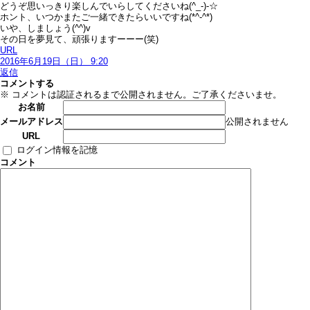
どうぞ思いっきり楽しんでいらしてくださいね(^_-)-☆
ホント、いつかまたご一緒できたらいいですね(*^-^*)
いや、しましょう(^^)v
その日を夢見て、頑張りますーーー(笑)
URL
2016年6月19日（日） 9:20
返信
コメントする
※ コメントは認証されるまで公開されません。ご了承くださいませ。
お名前
公開されません
メールアドレス
URL
ログイン情報を記憶
コメント