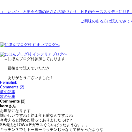
（ いいひ と出会う前のＭさんの家づくり ＨＰ内ケーススタディにＵＰ
ご興味のある方は読んでみてくださ
←にほんブログ村参加しております
最後まで読んでいただき
ありがとうございました！
Permalink
Comments (2)
前の記事
次の記事
Comments [2]
korn
さん
お世話になります
懐かしいですね！約１年も前なんですよね
今考えると諦めた所ってありましたっけ？
SE構法とLOW＝Eガラスぐらいだったような。。。
キッチン？でもトーヨーキッチンじゃなくて良かったような