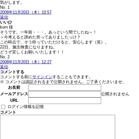
気がします。
No. 1
2008年11月20日（木）10:57
返信
いいひ
korn 様
そうです。一年前・・・。あっという間でしたね～！
＞今考えると諦めた所ってありましたっけ？
この時点で、そう仰っていただけると、安心します（笑）。
22日、施主検査になりますね。
どうぞ宜しくお願いいたします！！
No. 2
2008年11月20日（木）12:27
返信
コメントする
コメントする前に
サインイン
することもできます。
※ コメントは認証されるまで公開されません。ご了承くださいませ。
お名前
公開されません
メールアドレス
URL
ログイン情報を記憶
コメント