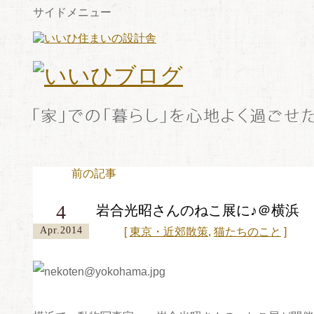
サイドメニュー
前の記事
4
岩合光昭さんのねこ展に♪＠横浜
Apr.2014
[
東京・近郊散策
,
猫たちのこと
]