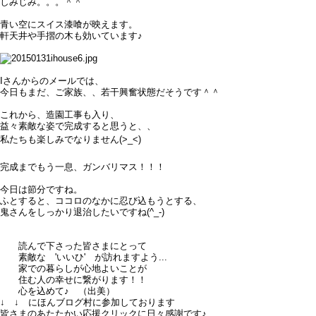
しみじみ。。。＾＾
青い空にスイス漆喰が映えます。
軒天井や手摺の木も効いています♪
Iさんからのメールでは、
今日もまだ、ご家族、、若干興奮状態だそうです＾＾
これから、造園工事も入り、
益々素敵な姿で完成すると思うと、、
私たちも楽しみでなりません(>_<)
完成までもう一息、ガンバリマス！！！
今日は節分ですね。
ふとすると、ココロのなかに忍び込もうとする、
鬼さんをしっかり退治したいですね(^_-)
読んで下さった皆さまにとって
素敵な 'いいひ' が訪れますよう...
家での暮らしが心地よいことが
住む人の幸せに繋がります！！
心を込めて♪ （出美）
↓ ↓ にほんブログ村に参加しております
皆さまのあたたかい応援クリックに日々感謝です♪