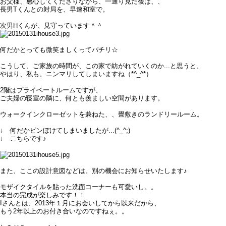
お父様、
感心してくださりながら、一通り見た後は、、
長男Tくんとの対局を、早速和室で。
次男Hくんが、見守っています＾＾
何だかとっても微笑ましくってパチリ☆
こうして、ご家族の時間が、この家で紡がれていくのか...と思うと、
やはり、私も、ニンマリしてしまいますね（*^_^*）
2階はプライベートルームですが、
ご夫婦の寝室の隣に、何とも羨ましい空間があります。
ウォークインクローゼットを兼ねた、、畳敷きのランドリールーム。
↓ 何だかピンぼけてしまいましたが...(^_^;)
↓ こちらです♪
また、ここの設計意図などは、別の機会にお知らせいたします♪
モザイクタイルを貼った洗面コーナーも可愛いし。。
本当の完成が楽しみです！！
Iさんとは、2013年１月にお会いしてから以来だから、
もう2年以上のお付き合いなのですねぇ。。