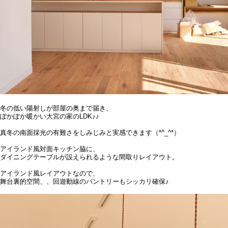
冬の低い陽射しが部屋の奥まで届き、
ぽかぽか暖かい大宮の家のLDK♪♪
真冬の南面採光の有難さをしみじみと実感できます（*^_^*）
アイランド風対面キッチン脇に、
ダイニングテーブルが設えられるような間取りレイアウト。
アイランド風レイアウトなので、
舞台裏的空間、、回遊動線のパントリーもシッカリ確保♪