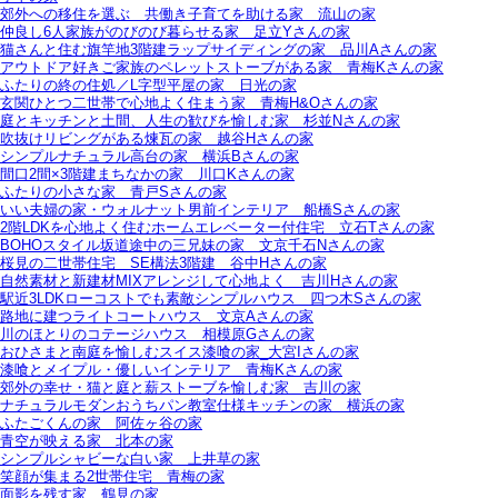
郊外への移住を選ぶ＿共働き子育てを助ける家＿流山の家
仲良し6人家族がのびのび暮らせる家＿足立Yさんの家
猫さんと住む旗竿地3階建ラップサイディングの家＿品川Aさんの家
アウトドア好きご家族のペレットストーブがある家＿青梅Kさんの家
ふたりの終の住処／L字型平屋の家＿日光の家
玄関ひとつ二世帯で心地よく住まう家＿青梅H&Oさんの家
庭とキッチンと土間、人生の歓びを愉しむ家＿杉並Nさんの家
吹抜けリビングがある煉瓦の家＿越谷Hさんの家
シンプルナチュラル高台の家＿横浜Bさんの家
間口2間×3階建まちなかの家＿川口Kさんの家
ふたりの小さな家＿青戸Sさんの家
いい夫婦の家・ウォルナット男前インテリア＿船橋Sさんの家
2階LDKを心地よく住むホームエレベーター付住宅＿立石Tさんの家
BOHOスタイル坂道途中の三兄妹の家＿文京千石Nさんの家
桜見の二世帯住宅＿SE構法3階建＿谷中Hさんの家
自然素材と新建材MIXアレンジして心地よく＿吉川Hさんの家
駅近3LDKローコストでも素敵シンプルハウス＿四つ木Sさんの家
路地に建つライトコートハウス＿文京Aさんの家
川のほとりのコテージハウス＿相模原Gさんの家
おひさまと南庭を愉しむスイス漆喰の家_大宮Iさんの家
漆喰とメイプル・優しいインテリア＿青梅Kさんの家
郊外の幸せ・猫と庭と薪ストーブを愉しむ家＿吉川の家
ナチュラルモダンおうちパン教室仕様キッチンの家＿横浜の家
ふたごくんの家＿阿佐ヶ谷の家
青空が映える家＿北本の家
シンプルシャビーな白い家＿上井草の家
笑顔が集まる2世帯住宅＿青梅の家
面影を残す家＿鶴見の家