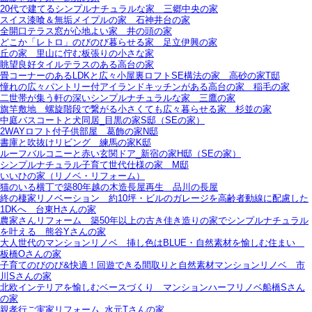
20代で建てるシンプルナチュラルな家＿三郷中央の家
スイス漆喰＆無垢メイプルの家＿石神井台の家
全開口テラス窓が心地よい家＿井の頭の家
どこか「レトロ」のびのび暮らせる家＿足立伊興の家
丘の家＿里山に佇む板張りの小さな家
眺望良好タイルテラスのある高台の家
畳コーナーのあるLDKと広々小屋裏ロフトSE構法の家＿高砂の家T邸
憧れの広々パントリー付アイランドキッチンがある高台の家＿稲毛の家
二世帯が集う軒の深いシンプルナチュラルな家＿三鷹の家
旗竿敷地＿螺旋階段で繋がる小さくても広々暮らせる家＿杉並の家
中庭バスコートと犬同居_目黒の家S邸（SEの家）
2WAYロフト付子供部屋＿葛飾の家N邸
書庫と吹抜けリビング 練馬の家K邸
ルーフバルコニーと赤い玄関ドア_新宿の家H邸（SEの家）
シンプルナチュラル子育て世代仕様の家 M邸
いいひの家（リノベ・リフォーム）
猫のいる横丁で築80年越の木造長屋再生＿品川の長屋
終の棲家リノベーション＿約10坪・ビルのガレージを高齢者動線に配慮した
1DKへ＿台東Hさんの家
農家さんリフォーム＿築50年以上の古き佳き造りの家でシンプルナチュラル
を叶える＿熊谷Yさんの家
大人世代のマンションリノベ＿挿し色はBLUE・自然素材を愉しむ住まい＿
板橋Oさんの家
子育てのびのび&快適！回遊できる間取りと自然素材マンションリノベ＿市
川Sさんの家
北欧インテリアを愉しむベースづくり＿マンションハーフリノベ船橋Sさん
の家
親孝行ご実家リフォーム_水元Tさんの家