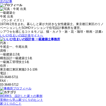
次の記事
一級建築士
牛尾 出美
（ウシオ イズミ）
1973年2月生まれ。暮らしと家が大好きな女性建築士。東京都江東区のリノ
ベーションしたSOHOマンションで住宅設計事務所を運営。
シアワセを感じるコト＆モノは、猫・カメラ・旅・花・珈琲・映画・読書♪
いいひ住まいの設計舎サイトへ
代表：
牛尾圭一、牛尾出美
資格：
一級建築士2名
構造設計一級建築士1名
一級施工管理技士1名
住所：
東京都江東区東陽2-3-1-106
電話：
03-3648-5711
FAX：
03-3648-5712
WORKS＿設計した家々の事例
実例から学ぶ家づくりのヒント
家づくりのこと