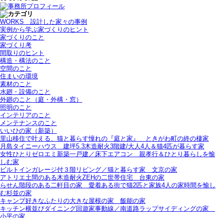
WORKS＿設計した家々の事例
実例から学ぶ家づくりのヒント
家づくりのこと
家づくり考
間取りのヒント
構造・構法のこと
空間のこと
住まいの環境
素材のこと
水廻・設備のこと
外廻のこと（庭・外構・窓）
照明のこと
インテリアのこと
メンテナンスのこと
いいひの家（新築）
里山移住で叶える、猫と暮らす憧れの『庭と家』＿ときがわ町の終の棲家
月島タイニーハウス＿建坪5.3木造耐火3階建/大人4人＆猫4匹が暮らす家
女性ひとりゼロエミ新築一戸建／床下エアコン＿親孝行＆ひとり暮らしを愉
しむ家
ビルトインガレージ付３階リビング／猫と暮らす家＿文京の家
アトリエ土間のある木造耐火ZEHの二世帯住宅＿台東の家
らせん階段のある二軒目の家＿愛着ある街で猫2匹と家族4人の家時間を愉し
む杉並の家
キャンプ好きなふたりの大きな屋根の家＿飯能の家
キッチン横並びダイニング回遊家事動線／南道路ラップサイディングの家＿
小平の家