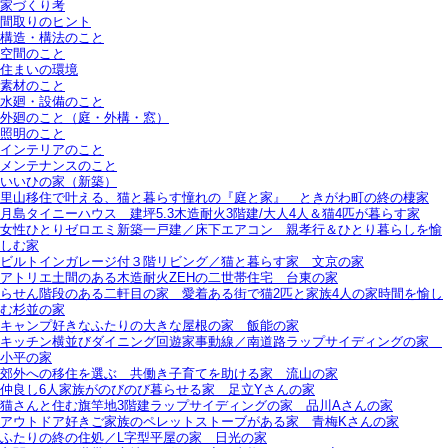
家づくり考
間取りのヒント
構造・構法のこと
空間のこと
住まいの環境
素材のこと
水廻・設備のこと
外廻のこと（庭・外構・窓）
照明のこと
インテリアのこと
メンテナンスのこと
いいひの家（新築）
里山移住で叶える、猫と暮らす憧れの『庭と家』＿ときがわ町の終の棲家
月島タイニーハウス＿建坪5.3木造耐火3階建/大人4人＆猫4匹が暮らす家
女性ひとりゼロエミ新築一戸建／床下エアコン＿親孝行＆ひとり暮らしを愉
しむ家
ビルトインガレージ付３階リビング／猫と暮らす家＿文京の家
アトリエ土間のある木造耐火ZEHの二世帯住宅＿台東の家
らせん階段のある二軒目の家＿愛着ある街で猫2匹と家族4人の家時間を愉し
む杉並の家
キャンプ好きなふたりの大きな屋根の家＿飯能の家
キッチン横並びダイニング回遊家事動線／南道路ラップサイディングの家＿
小平の家
郊外への移住を選ぶ＿共働き子育てを助ける家＿流山の家
仲良し6人家族がのびのび暮らせる家＿足立Yさんの家
猫さんと住む旗竿地3階建ラップサイディングの家＿品川Aさんの家
アウトドア好きご家族のペレットストーブがある家＿青梅Kさんの家
ふたりの終の住処／L字型平屋の家＿日光の家