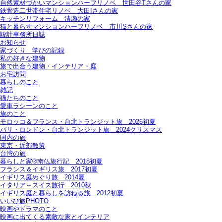
自然素材づかいマンションハーフリノベ＿世田谷Tさんの家
鉄骨造二世帯住宅リノベ＿大田Iさんの家
キッチンリフォーム＿清瀬の家
猫と暮らすマンションハーフリノベ＿市川Sさんの家
設計事務所日誌
お知らせ
家づくり 学びの記録
私の好きな建物
旅で出合う建物・インテリア・庭
お宅訪問
暮らしのこと
雑記
猫たちのこと
愛車ラシーンのこと
旅のこと
モロッコ＆フランス・台北トランジット旅＿2026初夏
パリ・ロンドン・台北トランジット旅＿2024クリスマス
国内の旅
東京・近郊散策
台湾の旅
暮らしと家®南仏旅行記＿2018初夏
フランス＆イギリス旅＿2017初夏
イギリス庭めぐり旅＿2014夏
イタリア～スイス旅行 2010秋
イギリス庭と暮らしを訪ねる旅＿2012初夏
いいひ旅PHOTO
映画やドラマのこと
映画に出てくる素敵な家とインテリア