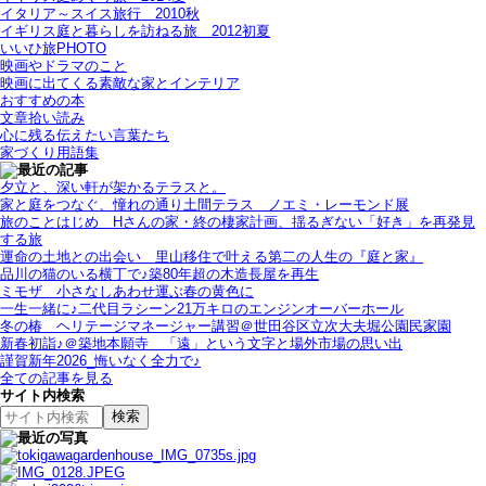
イタリア～スイス旅行 2010秋
イギリス庭と暮らしを訪ねる旅＿2012初夏
いいひ旅PHOTO
映画やドラマのこと
映画に出てくる素敵な家とインテリア
おすすめの本
文章拾い読み
心に残る伝えたい言葉たち
家づくり用語集
夕立と、深い軒が架かるテラスと。
家と庭をつなぐ、憧れの通り土間テラス＿ノエミ・レーモンド展
旅のことはじめ＿Hさんの家・終の棲家計画、揺るぎない「好き」を再発見
する旅
運命の土地との出会い＿里山移住で叶える第二の人生の『庭と家』
品川の猫のいる横丁で♪築80年超の木造長屋を再生
ミモザ＿小さなしあわせ運ぶ春の黄色に
一生一緒に♪二代目ラシーン21万キロのエンジンオーバーホール
冬の椿＿ヘリテージマネージャー講習＠世田谷区立次大夫堀公園民家園
新春初詣♪＠築地本願寺＿「遠」という文字と場外市場の思い出
謹賀新年2026_悔いなく全力で♪
全ての記事を見る
サイト内検索