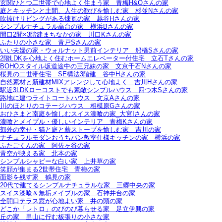
玄関ひとつ二世帯で心地よく住まう家＿青梅H&Oさんの家
庭とキッチンと土間、人生の歓びを愉しむ家＿杉並Nさんの家
吹抜けリビングがある煉瓦の家＿越谷Hさんの家
シンプルナチュラル高台の家＿横浜Bさんの家
間口2間×3階建まちなかの家＿川口Kさんの家
ふたりの小さな家＿青戸Sさんの家
いい夫婦の家・ウォルナット男前インテリア＿船橋Sさんの家
2階LDKを心地よく住むホームエレベーター付住宅＿立石Tさんの家
BOHOスタイル坂道途中の三兄妹の家＿文京千石Nさんの家
桜見の二世帯住宅＿SE構法3階建＿谷中Hさんの家
自然素材と新建材MIXアレンジして心地よく＿吉川Hさんの家
駅近3LDKローコストでも素敵シンプルハウス＿四つ木Sさんの家
路地に建つライトコートハウス＿文京Aさんの家
川のほとりのコテージハウス＿相模原Gさんの家
おひさまと南庭を愉しむスイス漆喰の家_大宮Iさんの家
漆喰とメイプル・優しいインテリア＿青梅Kさんの家
郊外の幸せ・猫と庭と薪ストーブを愉しむ家＿吉川の家
ナチュラルモダンおうちパン教室仕様キッチンの家＿横浜の家
ふたごくんの家＿阿佐ヶ谷の家
青空が映える家＿北本の家
シンプルシャビーな白い家＿上井草の家
笑顔が集まる2世帯住宅＿青梅の家
面影を残す家＿鶴見の家
20代で建てるシンプルナチュラルな家＿三郷中央の家
スイス漆喰＆無垢メイプルの家＿石神井台の家
全開口テラス窓が心地よい家＿井の頭の家
どこか「レトロ」のびのび暮らせる家＿足立伊興の家
丘の家＿里山に佇む板張りの小さな家