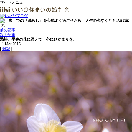
サイドメニュー
前の記事
次の記事
黙祷。早春の花に添えて＿心にひだまりを。
11
Mar.2015
[
雑記
]