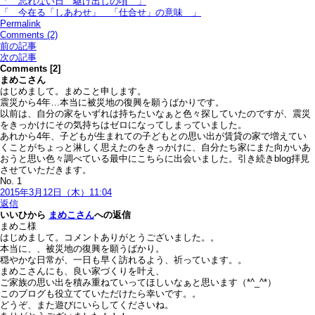
「 忘れない日＿駆け出しの頃 」
「 今在る「しあわせ」＿「仕合せ」の意味 」
Permalink
Comments (2)
前の記事
次の記事
Comments [2]
まめこ
さん
はじめまして。まめこと申します。
震災から4年…本当に被災地の復興を願うばかりです。
以前は、自分の家をいずれは持ちたいなぁと色々探していたのですが、震災
をきっかけにその気持ちはゼロになってしまっていました。
あれから4年、子どもが生まれての子どもとの思い出が賃貸の家で増えてい
くことがちょっと淋しく思えたのをきっかけに、自分たち家にまた向かいあ
おうと思い色々調べている最中にこちらに出会いました。引き続きblog拝見
させていただきます。
No. 1
2015年3月12日（木）11:04
返信
いいひ
から
まめこさん
への返信
まめこ様
はじめまして。コメントありがとうございました。。
本当に、、被災地の復興を願うばかり。
穏やかな日常が、一日も早く訪れるよう、祈っています。。
まめこさんにも、良い家づくりを叶え、
ご家族の思い出を積み重ねていってほしいなぁと思います（*^_^*）
このブログも役立てていただけたら幸いです。。
どうぞ、また遊びにいらしてくださいね。