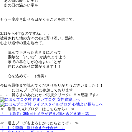
あの日の優しい笑顔
あの日の温かい掌を
もう一度歩き出せる日がくることを信じて。
3.11から4年なのですね。。。
被災された地の方々の心に寄り添い、黙祷。
心より追悼の意を込めて。
読んで下さった皆さまにとって
素敵な 'いいひ' が訪れますよう...
家での暮らしが心地よいことが
住む人の幸せに繋がります！！
心を込めて♪ （出美）
今日も最後まで読んでくださりありがとうございました！！
↓ ↓ にほんブログ村に参加しております
↓ ↓ 皆さまのあたたかい応援クリックに日々感謝です♪
≪ 別冊いいひブログ はこちらから♪ ≫
「 （ほぼ）365日カメラが好き♪猫ときどき旅・花 」
≪ 過去ブログもよろしかったらどうぞ♪ ≫
「 往く季節＿巡り会えた仕合せ 」