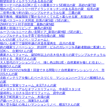
眺望良好タイルテラスのある高台の家
畳コーナーのあるLDKと広々小屋裏ロフトSE構法の家＿高砂の家T邸
憧れの広々パントリー付アイランドキッチンがある高台の家＿稲毛の家
二世帯が集う軒の深いシンプルナチュラルな家＿三鷹の家
旗竿敷地＿螺旋階段で繋がる小さくても広々暮らせる家＿杉並の家
中庭バスコートと犬同居_目黒の家S邸（SEの家）
2WAYロフト付子供部屋＿葛飾の家N邸
書庫と吹抜けリビング 練馬の家K邸
ルーフバルコニーと赤い玄関ドア_新宿の家H邸（SEの家）
シンプルナチュラル子育て世代仕様の家 M邸
いいひの家（リノベ・リフォーム）
猫のいる横丁で築80年越の木造長屋再生＿品川の長屋
終の棲家リノベーション＿約10坪・ビルのガレージを高齢者動線に配慮した
1DKへ＿台東Hさんの家
農家さんリフォーム＿築50年以上の古き佳き造りの家でシンプルナチュラル
を叶える＿熊谷Yさんの家
大人世代のマンションリノベ＿挿し色はBLUE・自然素材を愉しむ住まい＿
板橋Oさんの家
子育てのびのび&快適！回遊できる間取りと自然素材マンションリノベ＿市
川Sさんの家
北欧インテリアを愉しむベースづくり＿マンションハーフリノベ船橋Sさん
の家
親孝行ご実家リフォーム_水元Tさんの家
インダストリアルなオフィスリフォーム＿中央区スタジオ
築46年レトロさを活かすリフォーム＿府中の家
東京下町民家リフォーム＿木場の家
戸建ハーフリノベ＿鴻巣Sさんの家
海と空を臨む心地よいマンションリノベ＿横浜Yさんの家