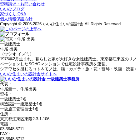
資料請求・お問い合わせ
いいひブログ
家づくり Q&A
個人情報保護方針
Copyright © 2006-2026 いいひ住まいの設計舎 All Rights Reserved.
一級建築士
牛尾 出美
（ウシオ イズミ）
1973年2月生まれ。暮らしと家が大好きな女性建築士。東京都江東区のリノ
ベーションしたSOHOマンションで住宅設計事務所を運営。
シアワセを感じるコト＆モノは、猫・カメラ・旅・花・珈琲・映画・読書♪
いいひ住まいの設計舎サイトへ
代表：
牛尾圭一、牛尾出美
資格：
一級建築士2名
構造設計一級建築士1名
一級施工管理技士1名
住所：
東京都江東区東陽2-3-1-106
電話：
03-3648-5711
FAX：
03-3648-5712