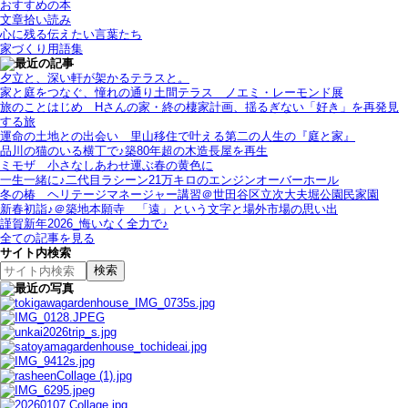
おすすめの本
文章拾い読み
心に残る伝えたい言葉たち
家づくり用語集
夕立と、深い軒が架かるテラスと。
家と庭をつなぐ、憧れの通り土間テラス＿ノエミ・レーモンド展
旅のことはじめ＿Hさんの家・終の棲家計画、揺るぎない「好き」を再発見
する旅
運命の土地との出会い＿里山移住で叶える第二の人生の『庭と家』
品川の猫のいる横丁で♪築80年超の木造長屋を再生
ミモザ＿小さなしあわせ運ぶ春の黄色に
一生一緒に♪二代目ラシーン21万キロのエンジンオーバーホール
冬の椿＿ヘリテージマネージャー講習＠世田谷区立次大夫堀公園民家園
新春初詣♪＠築地本願寺＿「遠」という文字と場外市場の思い出
謹賀新年2026_悔いなく全力で♪
全ての記事を見る
サイト内検索