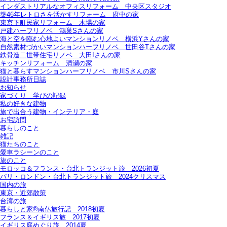
インダストリアルなオフィスリフォーム＿中央区スタジオ
築46年レトロさを活かすリフォーム＿府中の家
東京下町民家リフォーム＿木場の家
戸建ハーフリノベ＿鴻巣Sさんの家
海と空を臨む心地よいマンションリノベ＿横浜Yさんの家
自然素材づかいマンションハーフリノベ＿世田谷Tさんの家
鉄骨造二世帯住宅リノベ＿大田Iさんの家
キッチンリフォーム＿清瀬の家
猫と暮らすマンションハーフリノベ＿市川Sさんの家
設計事務所日誌
お知らせ
家づくり 学びの記録
私の好きな建物
旅で出合う建物・インテリア・庭
お宅訪問
暮らしのこと
雑記
猫たちのこと
愛車ラシーンのこと
旅のこと
モロッコ＆フランス・台北トランジット旅＿2026初夏
パリ・ロンドン・台北トランジット旅＿2024クリスマス
国内の旅
東京・近郊散策
台湾の旅
暮らしと家®南仏旅行記＿2018初夏
フランス＆イギリス旅＿2017初夏
イギリス庭めぐり旅＿2014夏