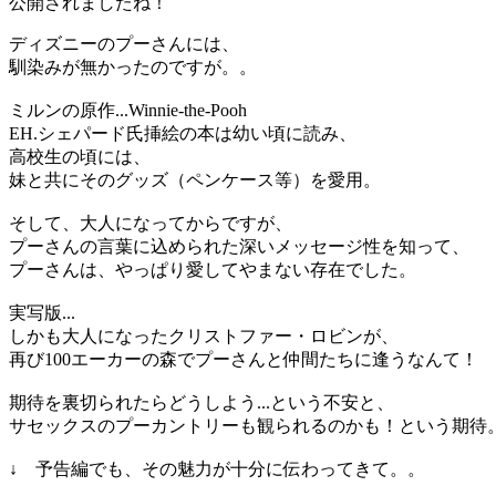
公開されましたね！
ディズニーのプーさんには、
馴染みが無かったのですが。。
ミルンの原作...
Winnie-the-Pooh
EH.シェパード氏挿絵の本は幼い頃に読み、
高校生の頃には、
妹と共にそのグッズ（ペンケース等）を愛用。
そして、大人になってからですが、
プーさんの言葉に込められた深いメッセージ性を知って、
プーさんは、やっぱり愛してやまない存在でした。
実写版...
しかも大人になったクリストファー・ロビンが、
再び100エーカーの森でプーさんと仲間たちに逢うなんて！
期待を裏切られたらどうしよう...という不安と、
サセックスのプーカントリーも観られるのかも！という期待
↓ 予告編でも、その魅力が十分に伝わってきて。。