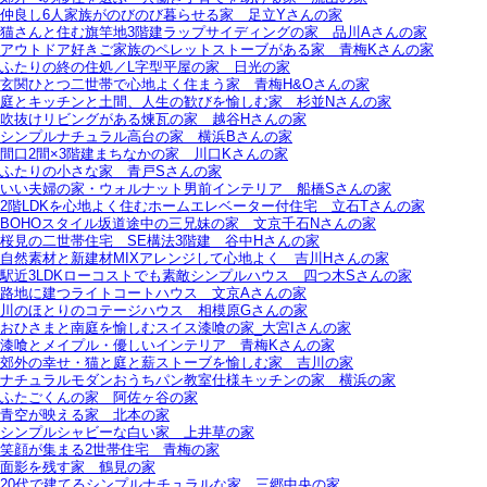
仲良し6人家族がのびのび暮らせる家＿足立Yさんの家
猫さんと住む旗竿地3階建ラップサイディングの家＿品川Aさんの家
アウトドア好きご家族のペレットストーブがある家＿青梅Kさんの家
ふたりの終の住処／L字型平屋の家＿日光の家
玄関ひとつ二世帯で心地よく住まう家＿青梅H&Oさんの家
庭とキッチンと土間、人生の歓びを愉しむ家＿杉並Nさんの家
吹抜けリビングがある煉瓦の家＿越谷Hさんの家
シンプルナチュラル高台の家＿横浜Bさんの家
間口2間×3階建まちなかの家＿川口Kさんの家
ふたりの小さな家＿青戸Sさんの家
いい夫婦の家・ウォルナット男前インテリア＿船橋Sさんの家
2階LDKを心地よく住むホームエレベーター付住宅＿立石Tさんの家
BOHOスタイル坂道途中の三兄妹の家＿文京千石Nさんの家
桜見の二世帯住宅＿SE構法3階建＿谷中Hさんの家
自然素材と新建材MIXアレンジして心地よく＿吉川Hさんの家
駅近3LDKローコストでも素敵シンプルハウス＿四つ木Sさんの家
路地に建つライトコートハウス＿文京Aさんの家
川のほとりのコテージハウス＿相模原Gさんの家
おひさまと南庭を愉しむスイス漆喰の家_大宮Iさんの家
漆喰とメイプル・優しいインテリア＿青梅Kさんの家
郊外の幸せ・猫と庭と薪ストーブを愉しむ家＿吉川の家
ナチュラルモダンおうちパン教室仕様キッチンの家＿横浜の家
ふたごくんの家＿阿佐ヶ谷の家
青空が映える家＿北本の家
シンプルシャビーな白い家＿上井草の家
笑顔が集まる2世帯住宅＿青梅の家
面影を残す家＿鶴見の家
20代で建てるシンプルナチュラルな家＿三郷中央の家