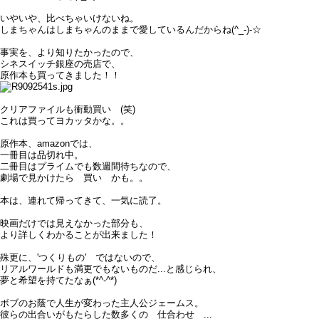
いやいや、比べちゃいけないね。
しまちゃんはしまちゃんのままで愛しているんだからね(^_-)-☆
事実を、より知りたかったので、
シネスイッチ銀座の売店で、
原作本も買ってきました！！
クリアファイルも衝動買い (笑)
これは買ってヨカッタかな。。
原作本、amazonでは、
一冊目は品切れ中。
二冊目はプライムでも数週間待ちなので、
劇場で見かけたら 買い かも。。
本は、連れて帰ってきて、一気に読了。
映画だけでは見えなかった部分も、
より詳しくわかることが出来ました！
殊更に、'つくりもの' ではないので、
リアルワールドも満更でもないものだ...と感じられ、
夢と希望を持てたなぁ(*^-^*)
ボブのお蔭で人生が変わった主人公ジェームス。
彼らの出合いがもたらした数多くの 仕合わせ ...