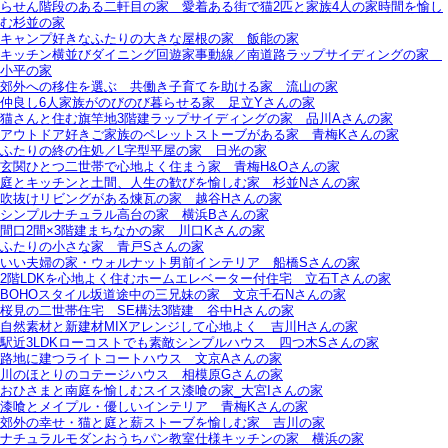
らせん階段のある二軒目の家＿愛着ある街で猫2匹と家族4人の家時間を愉し
む杉並の家
キャンプ好きなふたりの大きな屋根の家＿飯能の家
キッチン横並びダイニング回遊家事動線／南道路ラップサイディングの家＿
小平の家
郊外への移住を選ぶ＿共働き子育てを助ける家＿流山の家
仲良し6人家族がのびのび暮らせる家＿足立Yさんの家
猫さんと住む旗竿地3階建ラップサイディングの家＿品川Aさんの家
アウトドア好きご家族のペレットストーブがある家＿青梅Kさんの家
ふたりの終の住処／L字型平屋の家＿日光の家
玄関ひとつ二世帯で心地よく住まう家＿青梅H&Oさんの家
庭とキッチンと土間、人生の歓びを愉しむ家＿杉並Nさんの家
吹抜けリビングがある煉瓦の家＿越谷Hさんの家
シンプルナチュラル高台の家＿横浜Bさんの家
間口2間×3階建まちなかの家＿川口Kさんの家
ふたりの小さな家＿青戸Sさんの家
いい夫婦の家・ウォルナット男前インテリア＿船橋Sさんの家
2階LDKを心地よく住むホームエレベーター付住宅＿立石Tさんの家
BOHOスタイル坂道途中の三兄妹の家＿文京千石Nさんの家
桜見の二世帯住宅＿SE構法3階建＿谷中Hさんの家
自然素材と新建材MIXアレンジして心地よく＿吉川Hさんの家
駅近3LDKローコストでも素敵シンプルハウス＿四つ木Sさんの家
路地に建つライトコートハウス＿文京Aさんの家
川のほとりのコテージハウス＿相模原Gさんの家
おひさまと南庭を愉しむスイス漆喰の家_大宮Iさんの家
漆喰とメイプル・優しいインテリア＿青梅Kさんの家
郊外の幸せ・猫と庭と薪ストーブを愉しむ家＿吉川の家
ナチュラルモダンおうちパン教室仕様キッチンの家＿横浜の家