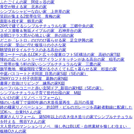
ふたごくんの家＿阿佐ヶ谷の家
青空が映える家＿北本の家
シンプルシャビーな白い家＿上井草の家
笑顔が集まる2世帯住宅＿青梅の家
面影を残す家＿鶴見の家
20代で建てるシンプルナチュラルな家＿三郷中央の家
スイス漆喰＆無垢メイプルの家＿石神井台の家
全開口テラス窓が心地よい家＿井の頭の家
どこか「レトロ」のびのび暮らせる家＿足立伊興の家
丘の家＿里山に佇む板張りの小さな家
眺望良好タイルテラスのある高台の家
畳コーナーのあるLDKと広々小屋裏ロフトSE構法の家＿高砂の家T邸
憧れの広々パントリー付アイランドキッチンがある高台の家＿稲毛の家
二世帯が集う軒の深いシンプルナチュラルな家＿三鷹の家
旗竿敷地＿螺旋階段で繋がる小さくても広々暮らせる家＿杉並の家
中庭バスコートと犬同居_目黒の家S邸（SEの家）
2WAYロフト付子供部屋＿葛飾の家N邸
書庫と吹抜けリビング 練馬の家K邸
ルーフバルコニーと赤い玄関ドア_新宿の家H邸（SEの家）
シンプルナチュラル子育て世代仕様の家 M邸
いいひの家（リノベ・リフォーム）
猫のいる横丁で築80年越の木造長屋再生＿品川の長屋
終の棲家リノベーション＿約10坪・ビルのガレージを高齢者動線に配慮した
1DKへ＿台東Hさんの家
農家さんリフォーム＿築50年以上の古き佳き造りの家でシンプルナチュラル
を叶える＿熊谷Yさんの家
大人世代のマンションリノベ＿挿し色はBLUE・自然素材を愉しむ住まい＿
板橋Oさんの家