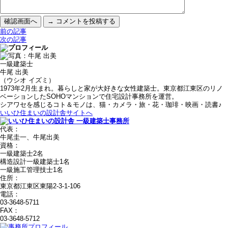
前の記事
次の記事
一級建築士
牛尾 出美
（ウシオ イズミ）
1973年2月生まれ。暮らしと家が大好きな女性建築士。東京都江東区のリノ
ベーションしたSOHOマンションで住宅設計事務所を運営。
シアワセを感じるコト＆モノは、猫・カメラ・旅・花・珈琲・映画・読書♪
いいひ住まいの設計舎サイトへ
代表：
牛尾圭一、牛尾出美
資格：
一級建築士2名
構造設計一級建築士1名
一級施工管理技士1名
住所：
東京都江東区東陽2-3-1-106
電話：
03-3648-5711
FAX：
03-3648-5712