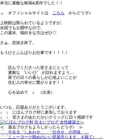
本当に素敵な映画&原作でした！！
→ オフィシャルサイトは
こちら
からどうぞ♪
上映館は限られているようですが、
全国でも公開中なので、
この週末、猫好きな方はぜひ♡
さぁ、息抜き終了。
もうひとふんばりお仕事です！！！！
読んでくださった皆さまにとって
素敵な 'いいひ' が訪れますよう...
家での日々の暮らしが心地よいことが
住む人の幸せに繋がります！！
心を込めて ♪ （出美）
いつも、応援ありがとうございます。
↓ ↓ にほんブログ村に参加しております
↓ ↓ 皆さまのあたたかいクリックに日々感謝です
≪ 過去ブログもよろしかったらどうぞ♪ ≫
「 今在る「しあわせ」＿「仕合せ」の意味 」
「「ニューヨーク眺めのいい部屋売ります」を観て♪ 」