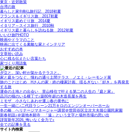
東京・近郊散策
台湾の旅
暮らしと家®南仏旅行記＿2018初夏
フランス＆イギリス旅＿2017初夏
イギリス庭めぐり旅＿2014夏
イタリア～スイス旅行 2010秋
イギリス庭と暮らしを訪ねる旅＿2012初夏
いいひ旅PHOTO
映画やドラマのこと
映画に出てくる素敵な家とインテリア
おすすめの本
文章拾い読み
心に残る伝えたい言葉たち
家づくり用語集
夕立と、深い軒が架かるテラスと。
家と庭をつなぐ、憧れの通り土間テラス＿ノエミ・レーモンド展
旅のことはじめ＿Hさんの家・終の棲家計画、揺るぎない「好き」を再発見
する旅
運命の土地との出会い＿里山移住で叶える第二の人生の『庭と家』
品川の猫のいる横丁で♪築80年超の木造長屋を再生
ミモザ＿小さなしあわせ運ぶ春の黄色に
一生一緒に♪二代目ラシーン21万キロのエンジンオーバーホール
冬の椿＿ヘリテージマネージャー講習＠世田谷区立次大夫堀公園民家園
新春初詣♪＠築地本願寺＿「遠」という文字と場外市場の思い出
謹賀新年2026_悔いなく全力で♪
全ての記事を見る
サイト内検索