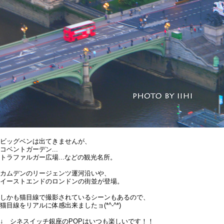
ビッグベンは出てきませんが、
コベントガーデン...
トラファルガー広場...などの観光名所。
カムデンのリージェンツ運河沿いや、
イーストエンドのロンドンの街並が登場。
しかも猫目線で撮影されているシーンもあるので、
猫目線をリアルに体感出来ましたョ(*^-^*)
↓ シネスイッチ銀座のPOPはいつも楽しいです！！