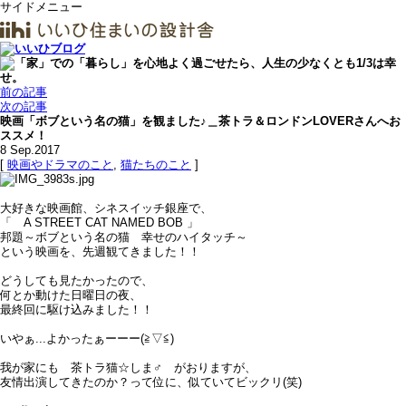
サイドメニュー
前の記事
次の記事
映画「ボブという名の猫」を観ました♪＿茶トラ＆ロンドンLOVERさんへお
ススメ！
8
Sep.2017
[
映画やドラマのこと
,
猫たちのこと
]
大好きな映画館、シネスイッチ銀座で、
「 A STREET CAT NAMED BOB 」
邦題～ボブという名の猫 幸せのハイタッチ～
という映画を、先週観てきました！！
どうしても見たかったので、
何とか動けた日曜日の夜、
最終回に駆け込みました！！
いやぁ...よかったぁーーー(≧▽≦)
我が家にも 茶トラ猫☆しま♂ がおりますが、
友情出演してきたのか？って位に、似ていてビックリ(笑)