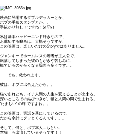
映画に登場するダブルデッカーとか、
ボブの手形スタンプとか。。
手抜かり無し！ですね！(≧▽≦)
私は基本ハッピーエンド好きなので、
お薦めする映画は、大抵そうですが、
この映画は、楽しいだけのStoryではありません。
ジャンキーでホームレスの若者が主人公で、
転落してしまった彼のもがきや苦しみに、
観ているのが辛くなる場面も多々です。。
... でも、救われます。
彼は、ボブに出合えたから。。
猫であれども、イチ人間の人生を変えることが出来る。
深いところでの結びつきが、猫と人間の間で生まれる。
'たましい' の絆 ですよね。。
この映画は、実話を基にしているので、
だから余計にグッとくるんです。。。
そして、何と、ボブ本人...もとい...
本猫 も出演しているそうです！！