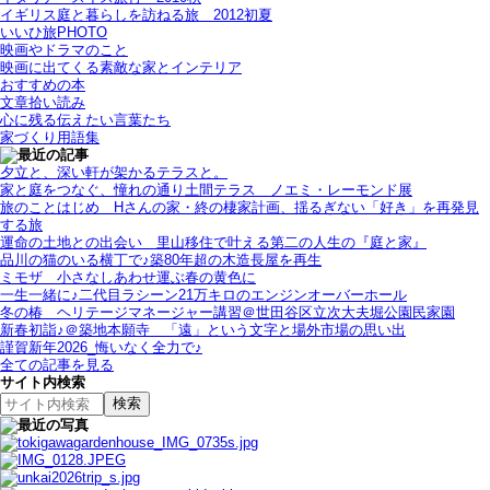
イギリス庭と暮らしを訪ねる旅＿2012初夏
いいひ旅PHOTO
映画やドラマのこと
映画に出てくる素敵な家とインテリア
おすすめの本
文章拾い読み
心に残る伝えたい言葉たち
家づくり用語集
夕立と、深い軒が架かるテラスと。
家と庭をつなぐ、憧れの通り土間テラス＿ノエミ・レーモンド展
旅のことはじめ＿Hさんの家・終の棲家計画、揺るぎない「好き」を再発見
する旅
運命の土地との出会い＿里山移住で叶える第二の人生の『庭と家』
品川の猫のいる横丁で♪築80年超の木造長屋を再生
ミモザ＿小さなしあわせ運ぶ春の黄色に
一生一緒に♪二代目ラシーン21万キロのエンジンオーバーホール
冬の椿＿ヘリテージマネージャー講習＠世田谷区立次大夫堀公園民家園
新春初詣♪＠築地本願寺＿「遠」という文字と場外市場の思い出
謹賀新年2026_悔いなく全力で♪
全ての記事を見る
サイト内検索