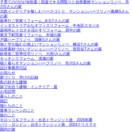
子育てのびのび&快適！回遊できる間取りと自然素材マンションリノベ＿市
川Sさんの家
北欧インテリアを愉しむベースづくり＿マンションハーフリノベ船橋Sさん
の家
親孝行ご実家リフォーム_水元Tさんの家
インダストリアルなオフィスリフォーム＿中央区スタジオ
築46年レトロさを活かすリフォーム＿府中の家
東京下町民家リフォーム＿木場の家
戸建ハーフリノベ＿鴻巣Sさんの家
海と空を臨む心地よいマンションリノベ＿横浜Yさんの家
自然素材づかいマンションハーフリノベ＿世田谷Tさんの家
鉄骨造二世帯住宅リノベ＿大田Iさんの家
キッチンリフォーム＿清瀬の家
猫と暮らすマンションハーフリノベ＿市川Sさんの家
設計事務所日誌
お知らせ
家づくり 学びの記録
私の好きな建物
旅で出合う建物・インテリア・庭
お宅訪問
暮らしのこと
雑記
猫たちのこと
愛車ラシーンのこと
旅のこと
モロッコ＆フランス・台北トランジット旅＿2026初夏
パリ・ロンドン・台北トランジット旅＿2024クリスマス
国内の旅