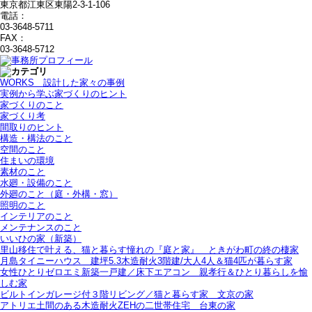
東京都江東区東陽2-3-1-106
電話：
03-3648-5711
FAX：
03-3648-5712
WORKS＿設計した家々の事例
実例から学ぶ家づくりのヒント
家づくりのこと
家づくり考
間取りのヒント
構造・構法のこと
空間のこと
住まいの環境
素材のこと
水廻・設備のこと
外廻のこと（庭・外構・窓）
照明のこと
インテリアのこと
メンテナンスのこと
いいひの家（新築）
里山移住で叶える、猫と暮らす憧れの『庭と家』＿ときがわ町の終の棲家
月島タイニーハウス＿建坪5.3木造耐火3階建/大人4人＆猫4匹が暮らす家
女性ひとりゼロエミ新築一戸建／床下エアコン＿親孝行＆ひとり暮らしを愉
しむ家
ビルトインガレージ付３階リビング／猫と暮らす家＿文京の家
アトリエ土間のある木造耐火ZEHの二世帯住宅＿台東の家