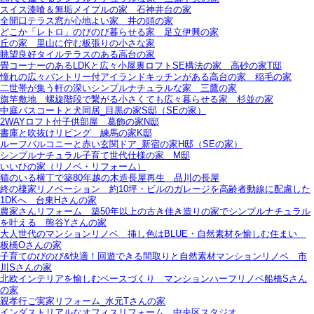
スイス漆喰＆無垢メイプルの家＿石神井台の家
全開口テラス窓が心地よい家＿井の頭の家
どこか「レトロ」のびのび暮らせる家＿足立伊興の家
丘の家＿里山に佇む板張りの小さな家
眺望良好タイルテラスのある高台の家
畳コーナーのあるLDKと広々小屋裏ロフトSE構法の家＿高砂の家T邸
憧れの広々パントリー付アイランドキッチンがある高台の家＿稲毛の家
二世帯が集う軒の深いシンプルナチュラルな家＿三鷹の家
旗竿敷地＿螺旋階段で繋がる小さくても広々暮らせる家＿杉並の家
中庭バスコートと犬同居_目黒の家S邸（SEの家）
2WAYロフト付子供部屋＿葛飾の家N邸
書庫と吹抜けリビング 練馬の家K邸
ルーフバルコニーと赤い玄関ドア_新宿の家H邸（SEの家）
シンプルナチュラル子育て世代仕様の家 M邸
いいひの家（リノベ・リフォーム）
猫のいる横丁で築80年越の木造長屋再生＿品川の長屋
終の棲家リノベーション＿約10坪・ビルのガレージを高齢者動線に配慮した
1DKへ＿台東Hさんの家
農家さんリフォーム＿築50年以上の古き佳き造りの家でシンプルナチュラル
を叶える＿熊谷Yさんの家
大人世代のマンションリノベ＿挿し色はBLUE・自然素材を愉しむ住まい＿
板橋Oさんの家
子育てのびのび&快適！回遊できる間取りと自然素材マンションリノベ＿市
川Sさんの家
北欧インテリアを愉しむベースづくり＿マンションハーフリノベ船橋Sさん
の家
親孝行ご実家リフォーム_水元Tさんの家
インダストリアルなオフィスリフォーム＿中央区スタジオ