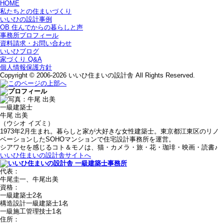
HOME
私たちとの住まいづくり
いいひの設計事例
OB 住んでからの暮らしと声
事務所プロフィール
資料請求・お問い合わせ
いいひブログ
家づくり Q&A
個人情報保護方針
Copyright © 2006-2026 いいひ住まいの設計舎 All Rights Reserved.
一級建築士
牛尾 出美
（ウシオ イズミ）
1973年2月生まれ。暮らしと家が大好きな女性建築士。東京都江東区のリノ
ベーションしたSOHOマンションで住宅設計事務所を運営。
シアワセを感じるコト＆モノは、猫・カメラ・旅・花・珈琲・映画・読書♪
いいひ住まいの設計舎サイトへ
代表：
牛尾圭一、牛尾出美
資格：
一級建築士2名
構造設計一級建築士1名
一級施工管理技士1名
住所：