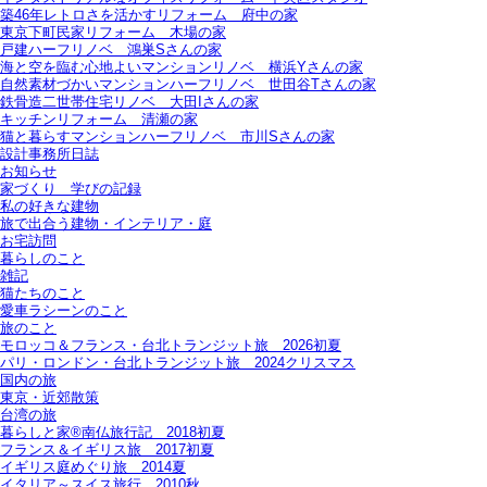
築46年レトロさを活かすリフォーム＿府中の家
東京下町民家リフォーム＿木場の家
戸建ハーフリノベ＿鴻巣Sさんの家
海と空を臨む心地よいマンションリノベ＿横浜Yさんの家
自然素材づかいマンションハーフリノベ＿世田谷Tさんの家
鉄骨造二世帯住宅リノベ＿大田Iさんの家
キッチンリフォーム＿清瀬の家
猫と暮らすマンションハーフリノベ＿市川Sさんの家
設計事務所日誌
お知らせ
家づくり 学びの記録
私の好きな建物
旅で出合う建物・インテリア・庭
お宅訪問
暮らしのこと
雑記
猫たちのこと
愛車ラシーンのこと
旅のこと
モロッコ＆フランス・台北トランジット旅＿2026初夏
パリ・ロンドン・台北トランジット旅＿2024クリスマス
国内の旅
東京・近郊散策
台湾の旅
暮らしと家®南仏旅行記＿2018初夏
フランス＆イギリス旅＿2017初夏
イギリス庭めぐり旅＿2014夏
イタリア～スイス旅行 2010秋