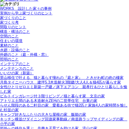
WORKS＿設計した家々の事例
実例から学ぶ家づくりのヒント
家づくりのこと
家づくり考
間取りのヒント
構造・構法のこと
空間のこと
住まいの環境
素材のこと
水廻・設備のこと
外廻のこと（庭・外構・窓）
照明のこと
インテリアのこと
メンテナンスのこと
いいひの家（新築）
里山移住で叶える、猫と暮らす憧れの『庭と家』＿ときがわ町の終の棲家
月島タイニーハウス＿建坪5.3木造耐火3階建/大人4人＆猫4匹が暮らす家
女性ひとりゼロエミ新築一戸建／床下エアコン＿親孝行＆ひとり暮らしを愉
しむ家
ビルトインガレージ付３階リビング／猫と暮らす家＿文京の家
アトリエ土間のある木造耐火ZEHの二世帯住宅＿台東の家
らせん階段のある二軒目の家＿愛着ある街で猫2匹と家族4人の家時間を愉し
む杉並の家
キャンプ好きなふたりの大きな屋根の家＿飯能の家
キッチン横並びダイニング回遊家事動線／南道路ラップサイディングの家＿
小平の家
郊外への移住を選ぶ＿共働き子育てを助ける家＿流山の家