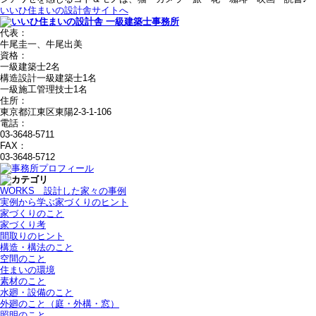
いいひ住まいの設計舎サイトへ
代表：
牛尾圭一、牛尾出美
資格：
一級建築士2名
構造設計一級建築士1名
一級施工管理技士1名
住所：
東京都江東区東陽2-3-1-106
電話：
03-3648-5711
FAX：
03-3648-5712
WORKS＿設計した家々の事例
実例から学ぶ家づくりのヒント
家づくりのこと
家づくり考
間取りのヒント
構造・構法のこと
空間のこと
住まいの環境
素材のこと
水廻・設備のこと
外廻のこと（庭・外構・窓）
照明のこと