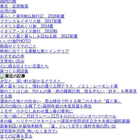
国内の旅
東京・近郊散策
台湾の旅
暮らしと家®南仏旅行記＿2018初夏
フランス＆イギリス旅＿2017初夏
イギリス庭めぐり旅＿2014夏
イタリア～スイス旅行 2010秋
イギリス庭と暮らしを訪ねる旅＿2012初夏
いいひ旅PHOTO
映画やドラマのこと
映画に出てくる素敵な家とインテリア
おすすめの本
文章拾い読み
心に残る伝えたい言葉たち
家づくり用語集
夕立と、深い軒が架かるテラスと。
家と庭をつなぐ、憧れの通り土間テラス＿ノエミ・レーモンド展
旅のことはじめ＿Hさんの家・終の棲家計画、揺るぎない「好き」を再発見
する旅
運命の土地との出会い＿里山移住で叶える第二の人生の『庭と家』
品川の猫のいる横丁で♪築80年超の木造長屋を再生
ミモザ＿小さなしあわせ運ぶ春の黄色に
一生一緒に♪二代目ラシーン21万キロのエンジンオーバーホール
冬の椿＿ヘリテージマネージャー講習＠世田谷区立次大夫堀公園民家園
新春初詣♪＠築地本願寺＿「遠」という文字と場外市場の思い出
謹賀新年2026_悔いなく全力で♪
全ての記事を見る