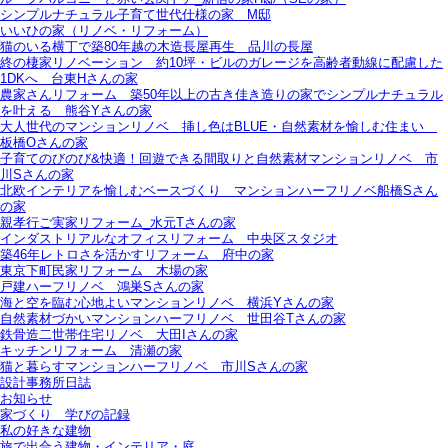
シンプルナチュラル子育て世代仕様の家 M邸
いいひの家（リノベ・リフォーム）
猫のいる横丁で築80年越の木造長屋再生＿品川の長屋
終の棲家リノベーション＿約10坪・ビルのガレージを高齢者動線に配慮した
1DKへ＿台東Hさんの家
農家さんリフォーム＿築50年以上の古き佳き造りの家でシンプルナチュラル
を叶える＿熊谷Yさんの家
大人世代のマンションリノベ＿挿し色はBLUE・自然素材を愉しむ住まい＿
板橋Oさんの家
子育てのびのび&快適！回遊できる間取りと自然素材マンションリノベ＿市
川Sさんの家
北欧インテリアを愉しむベースづくり＿マンションハーフリノベ船橋Sさん
の家
親孝行ご実家リフォーム_水元Tさんの家
インダストリアルなオフィスリフォーム＿中央区スタジオ
築46年レトロさを活かすリフォーム＿府中の家
東京下町民家リフォーム＿木場の家
戸建ハーフリノベ＿鴻巣Sさんの家
海と空を臨む心地よいマンションリノベ＿横浜Yさんの家
自然素材づかいマンションハーフリノベ＿世田谷Tさんの家
鉄骨造二世帯住宅リノベ＿大田Iさんの家
キッチンリフォーム＿清瀬の家
猫と暮らすマンションハーフリノベ＿市川Sさんの家
設計事務所日誌
お知らせ
家づくり 学びの記録
私の好きな建物
旅で出合う建物・インテリア・庭