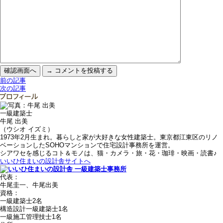
前の記事
次の記事
一級建築士
牛尾 出美
（ウシオ イズミ）
1973年2月生まれ。暮らしと家が大好きな女性建築士。東京都江東区のリノ
ベーションしたSOHOマンションで住宅設計事務所を運営。
シアワセを感じるコト＆モノは、猫・カメラ・旅・花・珈琲・映画・読書♪
いいひ住まいの設計舎サイトへ
代表：
牛尾圭一、牛尾出美
資格：
一級建築士2名
構造設計一級建築士1名
一級施工管理技士1名