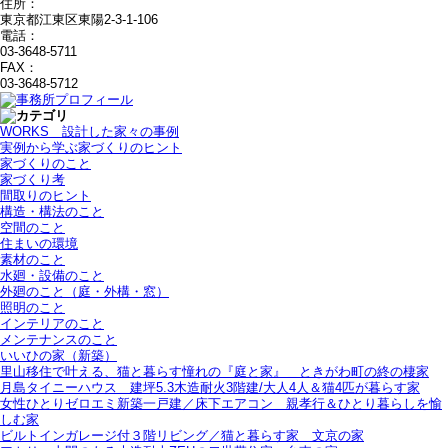
住所：
東京都江東区東陽2-3-1-106
電話：
03-3648-5711
FAX：
03-3648-5712
WORKS＿設計した家々の事例
実例から学ぶ家づくりのヒント
家づくりのこと
家づくり考
間取りのヒント
構造・構法のこと
空間のこと
住まいの環境
素材のこと
水廻・設備のこと
外廻のこと（庭・外構・窓）
照明のこと
インテリアのこと
メンテナンスのこと
いいひの家（新築）
里山移住で叶える、猫と暮らす憧れの『庭と家』＿ときがわ町の終の棲家
月島タイニーハウス＿建坪5.3木造耐火3階建/大人4人＆猫4匹が暮らす家
女性ひとりゼロエミ新築一戸建／床下エアコン＿親孝行＆ひとり暮らしを愉
しむ家
ビルトインガレージ付３階リビング／猫と暮らす家＿文京の家