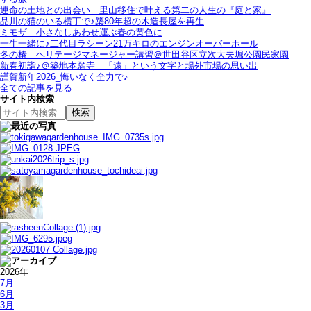
運命の土地との出会い＿里山移住で叶える第二の人生の『庭と家』
品川の猫のいる横丁で♪築80年超の木造長屋を再生
ミモザ＿小さなしあわせ運ぶ春の黄色に
一生一緒に♪二代目ラシーン21万キロのエンジンオーバーホール
冬の椿＿ヘリテージマネージャー講習＠世田谷区立次大夫堀公園民家園
新春初詣♪＠築地本願寺＿「遠」という文字と場外市場の思い出
謹賀新年2026_悔いなく全力で♪
全ての記事を見る
サイト内検索
2026年
7月
6月
3月