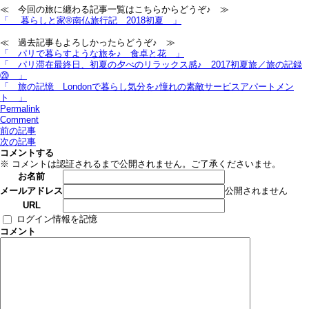
≪ 今回の旅に纏わる記事一覧はこちらからどうぞ♪ ≫
「 暮らしと家®南仏旅行記＿2018初夏 」
≪ 過去記事もよろしかったらどうぞ♪ ≫
「 パリで暮らすような旅を♪＿食卓と花 」
「 パリ滞在最終日、初夏の夕べのリラックス感♪＿2017初夏旅／旅の記録
⑳ 」
「 旅の記憶＿Londonで暮らし気分を♪憧れの素敵サービスアパートメン
ト 」
Permalink
Comment
前の記事
次の記事
コメントする
※ コメントは認証されるまで公開されません。ご了承くださいませ。
お名前
公開されません
メールアドレス
URL
ログイン情報を記憶
コメント