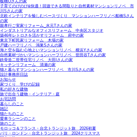
板橋Oさんの家
子育てのびのび&快適！回遊できる間取りと自然素材マンションリノベ＿市
川Sさんの家
北欧インテリアを愉しむベースづくり＿マンションハーフリノベ船橋Sさん
の家
親孝行ご実家リフォーム_水元Tさんの家
インダストリアルなオフィスリフォーム＿中央区スタジオ
築46年レトロさを活かすリフォーム＿府中の家
東京下町民家リフォーム＿木場の家
戸建ハーフリノベ＿鴻巣Sさんの家
海と空を臨む心地よいマンションリノベ＿横浜Yさんの家
自然素材づかいマンションハーフリノベ＿世田谷Tさんの家
鉄骨造二世帯住宅リノベ＿大田Iさんの家
キッチンリフォーム＿清瀬の家
猫と暮らすマンションハーフリノベ＿市川Sさんの家
設計事務所日誌
お知らせ
家づくり 学びの記録
私の好きな建物
旅で出合う建物・インテリア・庭
お宅訪問
暮らしのこと
雑記
猫たちのこと
愛車ラシーンのこと
旅のこと
モロッコ＆フランス・台北トランジット旅＿2026初夏
パリ・ロンドン・台北トランジット旅＿2024クリスマス