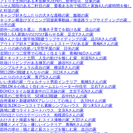
アトリエ土間のある木造耐火ZEHの二世帯住宅＿台東の家
らせん階段のある二軒目の家＿愛着ある街で猫2匹と家族4人の家時間を愉し
む杉並の家
キャンプ好きなふたりの大きな屋根の家＿飯能の家
キッチン横並びダイニング回遊家事動線／南道路ラップサイディングの家＿
小平の家
郊外への移住を選ぶ＿共働き子育てを助ける家＿流山の家
仲良し6人家族がのびのび暮らせる家＿足立Yさんの家
猫さんと住む旗竿地3階建ラップサイディングの家＿品川Aさんの家
アウトドア好きご家族のペレットストーブがある家＿青梅Kさんの家
ふたりの終の住処／L字型平屋の家＿日光の家
玄関ひとつ二世帯で心地よく住まう家＿青梅H&Oさんの家
庭とキッチンと土間、人生の歓びを愉しむ家＿杉並Nさんの家
吹抜けリビングがある煉瓦の家＿越谷Hさんの家
シンプルナチュラル高台の家＿横浜Bさんの家
間口2間×3階建まちなかの家＿川口Kさんの家
ふたりの小さな家＿青戸Sさんの家
いい夫婦の家・ウォルナット男前インテリア＿船橋Sさんの家
2階LDKを心地よく住むホームエレベーター付住宅＿立石Tさんの家
BOHOスタイル坂道途中の三兄妹の家＿文京千石Nさんの家
桜見の二世帯住宅＿SE構法3階建＿谷中Hさんの家
自然素材と新建材MIXアレンジして心地よく＿吉川Hさんの家
駅近3LDKローコストでも素敵シンプルハウス＿四つ木Sさんの家
路地に建つライトコートハウス＿文京Aさんの家
川のほとりのコテージハウス＿相模原Gさんの家
おひさまと南庭を愉しむスイス漆喰の家_大宮Iさんの家
漆喰とメイプル・優しいインテリア＿青梅Kさんの家
郊外の幸せ・猫と庭と薪ストーブを愉しむ家＿吉川の家