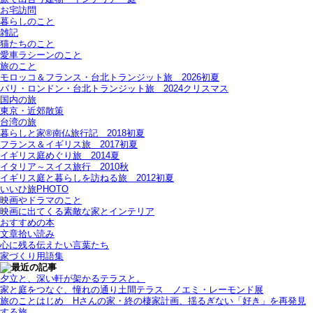
お宅訪問
暮らしのこと
雑記
猫たちのこと
愛車ラシーンのこと
旅のこと
モロッコ＆フランス・台北トランジット旅＿2026初夏
パリ・ロンドン・台北トランジット旅＿2024クリスマス
国内の旅
東京・近郊散策
台湾の旅
暮らしと家®南仏旅行記＿2018初夏
フランス＆イギリス旅＿2017初夏
イギリス庭めぐり旅＿2014夏
イタリア～スイス旅行 2010秋
イギリス庭と暮らしを訪ねる旅＿2012初夏
いいひ旅PHOTO
映画やドラマのこと
映画に出てくる素敵な家とインテリア
おすすめの本
文章拾い読み
心に残る伝えたい言葉たち
家づくり用語集
夕立と、深い軒が架かるテラスと。
家と庭をつなぐ、憧れの通り土間テラス＿ノエミ・レーモンド展
旅のことはじめ＿Hさんの家・終の棲家計画、揺るぎない「好き」を再発見
する旅