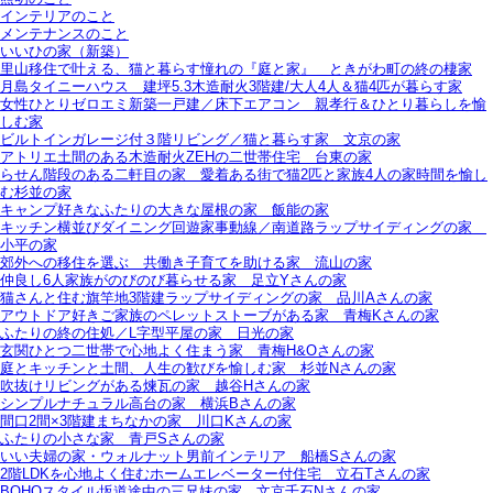
インテリアのこと
メンテナンスのこと
いいひの家（新築）
里山移住で叶える、猫と暮らす憧れの『庭と家』＿ときがわ町の終の棲家
月島タイニーハウス＿建坪5.3木造耐火3階建/大人4人＆猫4匹が暮らす家
女性ひとりゼロエミ新築一戸建／床下エアコン＿親孝行＆ひとり暮らしを愉
しむ家
ビルトインガレージ付３階リビング／猫と暮らす家＿文京の家
アトリエ土間のある木造耐火ZEHの二世帯住宅＿台東の家
らせん階段のある二軒目の家＿愛着ある街で猫2匹と家族4人の家時間を愉し
む杉並の家
キャンプ好きなふたりの大きな屋根の家＿飯能の家
キッチン横並びダイニング回遊家事動線／南道路ラップサイディングの家＿
小平の家
郊外への移住を選ぶ＿共働き子育てを助ける家＿流山の家
仲良し6人家族がのびのび暮らせる家＿足立Yさんの家
猫さんと住む旗竿地3階建ラップサイディングの家＿品川Aさんの家
アウトドア好きご家族のペレットストーブがある家＿青梅Kさんの家
ふたりの終の住処／L字型平屋の家＿日光の家
玄関ひとつ二世帯で心地よく住まう家＿青梅H&Oさんの家
庭とキッチンと土間、人生の歓びを愉しむ家＿杉並Nさんの家
吹抜けリビングがある煉瓦の家＿越谷Hさんの家
シンプルナチュラル高台の家＿横浜Bさんの家
間口2間×3階建まちなかの家＿川口Kさんの家
ふたりの小さな家＿青戸Sさんの家
いい夫婦の家・ウォルナット男前インテリア＿船橋Sさんの家
2階LDKを心地よく住むホームエレベーター付住宅＿立石Tさんの家
BOHOスタイル坂道途中の三兄妹の家＿文京千石Nさんの家