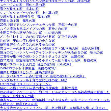
ナチュラルモダンおうちパン教室仕様キッチンの家＿横浜の家
ふたごくんの家＿阿佐ヶ谷の家
青空が映える家＿北本の家
シンプルシャビーな白い家＿上井草の家
笑顔が集まる2世帯住宅＿青梅の家
面影を残す家＿鶴見の家
20代で建てるシンプルナチュラルな家＿三郷中央の家
スイス漆喰＆無垢メイプルの家＿石神井台の家
全開口テラス窓が心地よい家＿井の頭の家
どこか「レトロ」のびのび暮らせる家＿足立伊興の家
丘の家＿里山に佇む板張りの小さな家
眺望良好タイルテラスのある高台の家
畳コーナーのあるLDKと広々小屋裏ロフトSE構法の家＿高砂の家T邸
憧れの広々パントリー付アイランドキッチンがある高台の家＿稲毛の家
二世帯が集う軒の深いシンプルナチュラルな家＿三鷹の家
旗竿敷地＿螺旋階段で繋がる小さくても広々暮らせる家＿杉並の家
中庭バスコートと犬同居_目黒の家S邸（SEの家）
2WAYロフト付子供部屋＿葛飾の家N邸
書庫と吹抜けリビング 練馬の家K邸
ルーフバルコニーと赤い玄関ドア_新宿の家H邸（SEの家）
シンプルナチュラル子育て世代仕様の家 M邸
いいひの家（リノベ・リフォーム）
猫のいる横丁で築80年越の木造長屋再生＿品川の長屋
終の棲家リノベーション＿約10坪・ビルのガレージを高齢者動線に配慮した
1DKへ＿台東Hさんの家
農家さんリフォーム＿築50年以上の古き佳き造りの家でシンプルナチュラル
を叶える＿熊谷Yさんの家
大人世代のマンションリノベ＿挿し色はBLUE・自然素材を愉しむ住まい＿