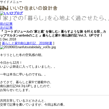
サイドメニュー
前の記事
次の記事
『 コートダジュールの '家と庭' を愉しむ♪ 暮らすような旅 を叶える宿＿カ
ップマルタンairbnbのこと 』暮らしと家® 南仏旅行記 Vol.3、UPです！
1
Dec.2018
[
暮らしと家®南仏旅行記＿2018初夏
]
キリリとした冬の空気感の朝。
今日から12月！
いよいよ師走に入ってしまいました。。
一年は本当に早いものですね。。
さてさて、暮らしと家®で連載中の、
南仏旅行記Vol.3をUPしましたので、
お知らせいたします。
共同主宰しているスピカさんと、
交替で記事を書いていますが、今回は私の番。