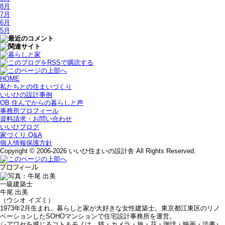
8月
7月
6月
5月
HOME
私たちとの住まいづくり
いいひの設計事例
OB 住んでからの暮らしと声
事務所プロフィール
資料請求・お問い合わせ
いいひブログ
家づくり Q&A
個人情報保護方針
Copyright © 2006-2026 いいひ住まいの設計舎 All Rights Reserved.
一級建築士
牛尾 出美
（ウシオ イズミ）
1973年2月生まれ。暮らしと家が大好きな女性建築士。東京都江東区のリノ
ベーションしたSOHOマンションで住宅設計事務所を運営。
シアワセを感じるコト＆モノは、猫・カメラ・旅・花・珈琲・映画・読書♪