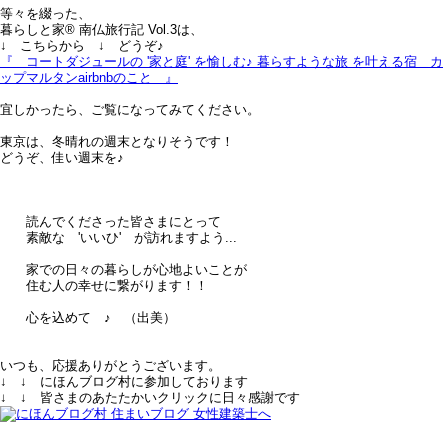
等々を綴った、
暮らしと家® 南仏旅行記 Vol.3は、
↓ こちらから ↓ どうぞ♪
『 コートダジュールの '家と庭' を愉しむ♪ 暮らすような旅 を叶える宿＿カ
ップマルタンairbnbのこと 』
宜しかったら、ご覧になってみてください。
東京は、冬晴れの週末となりそうです！
どうぞ、佳い週末を♪
読んでくださった皆さまにとって
素敵な 'いいひ' が訪れますよう...
家での日々の暮らしが心地よいことが
住む人の幸せに繋がります！！
心を込めて ♪ （出美）
いつも、応援ありがとうございます。
↓ ↓ にほんブログ村に参加しております
↓ ↓ 皆さまのあたたかいクリックに日々感謝です