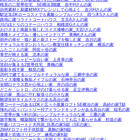
桜見の二世帯住宅＿SE構法3階建＿谷中Hさんの家
自然素材と新建材MIXアレンジして心地よく＿吉川Hさんの家
駅近3LDKローコストでも素敵シンプルハウス＿四つ木Sさんの家
路地に建つライトコートハウス＿文京Aさんの家
川のほとりのコテージハウス＿相模原Gさんの家
おひさまと南庭を愉しむスイス漆喰の家_大宮Iさんの家
漆喰とメイプル・優しいインテリア＿青梅Kさんの家
郊外の幸せ・猫と庭と薪ストーブを愉しむ家＿吉川の家
ナチュラルモダンおうちパン教室仕様キッチンの家＿横浜の家
ふたごくんの家＿阿佐ヶ谷の家
青空が映える家＿北本の家
シンプルシャビーな白い家＿上井草の家
笑顔が集まる2世帯住宅＿青梅の家
面影を残す家＿鶴見の家
20代で建てるシンプルナチュラルな家＿三郷中央の家
スイス漆喰＆無垢メイプルの家＿石神井台の家
全開口テラス窓が心地よい家＿井の頭の家
どこか「レトロ」のびのび暮らせる家＿足立伊興の家
丘の家＿里山に佇む板張りの小さな家
眺望良好タイルテラスのある高台の家
畳コーナーのあるLDKと広々小屋裏ロフトSE構法の家＿高砂の家T邸
憧れの広々パントリー付アイランドキッチンがある高台の家＿稲毛の家
二世帯が集う軒の深いシンプルナチュラルな家＿三鷹の家
旗竿敷地＿螺旋階段で繋がる小さくても広々暮らせる家＿杉並の家
中庭バスコートと犬同居_目黒の家S邸（SEの家）
2WAYロフト付子供部屋＿葛飾の家N邸
書庫と吹抜けリビング 練馬の家K邸
ルーフバルコニーと赤い玄関ドア_新宿の家H邸（SEの家）