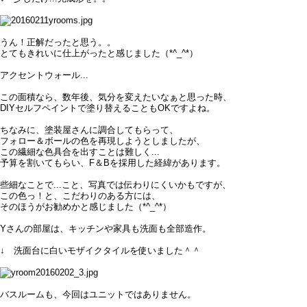
うん！正解だったと思う。。
とてもきれいに仕上がったと感じました（*^_^*）
アクセントウォール...
この面積なら、数年後、気分を変えたいなぁと思った時、
DIYセルフペイントで塗り替えることもOKですよね。
ちなみに、塗装屋さんに調合してもらって、
フォロー＆ボールの色を再現しようとしましたが、
この繊細な色具合を出すことは難しく...
予算を割いてもらい、F＆Bを採用した経緯があります。
些細なことで...こと、写真では伝わりにくいかもですが、
この色っ！と、こだわりのある方には、
そのほうがお勧めかと感じました（*^_^*）
Yさんの部屋は、キッチンや家具も洗面も全部造作。
↓ 洗面台に白いモザイクタイルを使いました＾＾
バスルームも、今回はユニットではありません。