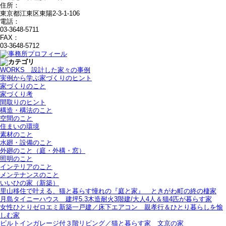
住所：
東京都江東区東陽2-3-1-106
電話：
03-3648-5711
FAX：
03-3648-5712
WORKS＿設計した家々の事例
実例から学ぶ家づくりのヒント
家づくりのこと
家づくり考
間取りのヒント
構造・構法のこと
空間のこと
住まいの環境
素材のこと
水廻・設備のこと
外廻のこと（庭・外構・窓）
照明のこと
インテリアのこと
メンテナンスのこと
いいひの家（新築）
里山移住で叶える、猫と暮らす憧れの『庭と家』＿ときがわ町の終の棲家
月島タイニーハウス＿建坪5.3木造耐火3階建/大人4人＆猫4匹が暮らす家
女性ひとりゼロエミ新築一戸建／床下エアコン＿親孝行＆ひとり暮らしを愉
しむ家
ビルトインガレージ付３階リビング／猫と暮らす家＿文京の家