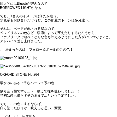
個人的にはBlue系が好きなので、
BORROWED LIGHTかなぁ。
でも、Yさんのイメージは何だか違う。
水色系もお似合いだけれど、この部屋のトーンは多分違う。
それに、ベッドが配される壁なので、
ベッドリネンの色など...季節によって変えたりするだろうから、
ファブリックで遊べてどんな色も映えるようにした方がいいのでは？と、
アドバイス差し上げました。
↓ 決まったのは、フォロー＆ボールのこの色！
OXFORD STONE No.264
暖かみのある上品なベージュ系の色。
隣り合う柱ですが...（ 敢えて柱を現わしました ）
当初は何も塗らずそのままで...という予定でした。
でも、この色にするならば、
白く塗ったほうが、映えると思い、変更。
↓ 少しだけ...完成形を。。