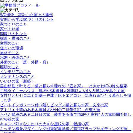
03-3648-5712
WORKS＿設計した家々の事例
実例から学ぶ家づくりのヒント
家づくりのこと
家づくり考
間取りのヒント
構造・構法のこと
空間のこと
住まいの環境
素材のこと
水廻・設備のこと
外廻のこと（庭・外構・窓）
照明のこと
インテリアのこと
メンテナンスのこと
いいひの家（新築）
里山移住で叶える、猫と暮らす憧れの『庭と家』＿ときがわ町の終の棲家
月島タイニーハウス＿建坪5.3木造耐火3階建/大人4人＆猫4匹が暮らす家
女性ひとりゼロエミ新築一戸建／床下エアコン＿親孝行＆ひとり暮らしを愉
しむ家
ビルトインガレージ付３階リビング／猫と暮らす家＿文京の家
アトリエ土間のある木造耐火ZEHの二世帯住宅＿台東の家
らせん階段のある二軒目の家＿愛着ある街で猫2匹と家族4人の家時間を愉し
む杉並の家
キャンプ好きなふたりの大きな屋根の家＿飯能の家
キッチン横並びダイニング回遊家事動線／南道路ラップサイディングの家＿