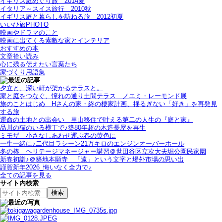
イギリス庭めぐり旅＿2014夏
イタリア～スイス旅行 2010秋
イギリス庭と暮らしを訪ねる旅＿2012初夏
いいひ旅PHOTO
映画やドラマのこと
映画に出てくる素敵な家とインテリア
おすすめの本
文章拾い読み
心に残る伝えたい言葉たち
家づくり用語集
夕立と、深い軒が架かるテラスと。
家と庭をつなぐ、憧れの通り土間テラス＿ノエミ・レーモンド展
旅のことはじめ＿Hさんの家・終の棲家計画、揺るぎない「好き」を再発見
する旅
運命の土地との出会い＿里山移住で叶える第二の人生の『庭と家』
品川の猫のいる横丁で♪築80年超の木造長屋を再生
ミモザ＿小さなしあわせ運ぶ春の黄色に
一生一緒に♪二代目ラシーン21万キロのエンジンオーバーホール
冬の椿＿ヘリテージマネージャー講習＠世田谷区立次大夫堀公園民家園
新春初詣♪＠築地本願寺＿「遠」という文字と場外市場の思い出
謹賀新年2026_悔いなく全力で♪
全ての記事を見る
サイト内検索