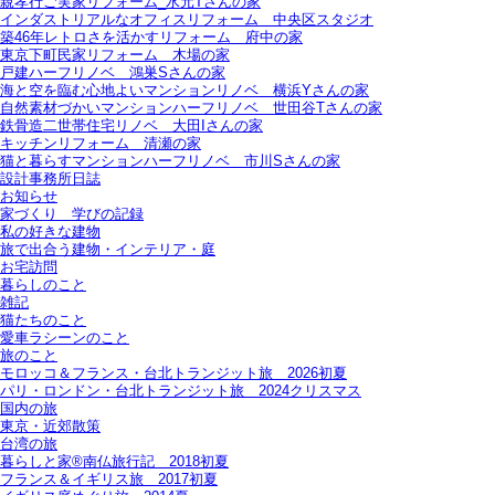
親孝行ご実家リフォーム_水元Tさんの家
インダストリアルなオフィスリフォーム＿中央区スタジオ
築46年レトロさを活かすリフォーム＿府中の家
東京下町民家リフォーム＿木場の家
戸建ハーフリノベ＿鴻巣Sさんの家
海と空を臨む心地よいマンションリノベ＿横浜Yさんの家
自然素材づかいマンションハーフリノベ＿世田谷Tさんの家
鉄骨造二世帯住宅リノベ＿大田Iさんの家
キッチンリフォーム＿清瀬の家
猫と暮らすマンションハーフリノベ＿市川Sさんの家
設計事務所日誌
お知らせ
家づくり 学びの記録
私の好きな建物
旅で出合う建物・インテリア・庭
お宅訪問
暮らしのこと
雑記
猫たちのこと
愛車ラシーンのこと
旅のこと
モロッコ＆フランス・台北トランジット旅＿2026初夏
パリ・ロンドン・台北トランジット旅＿2024クリスマス
国内の旅
東京・近郊散策
台湾の旅
暮らしと家®南仏旅行記＿2018初夏
フランス＆イギリス旅＿2017初夏