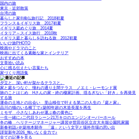
国内の旅
東京・近郊散策
台湾の旅
暮らしと家®南仏旅行記＿2018初夏
フランス＆イギリス旅＿2017初夏
イギリス庭めぐり旅＿2014夏
イタリア～スイス旅行 2010秋
イギリス庭と暮らしを訪ねる旅＿2012初夏
いいひ旅PHOTO
映画やドラマのこと
映画に出てくる素敵な家とインテリア
おすすめの本
文章拾い読み
心に残る伝えたい言葉たち
家づくり用語集
夕立と、深い軒が架かるテラスと。
家と庭をつなぐ、憧れの通り土間テラス＿ノエミ・レーモンド展
旅のことはじめ＿Hさんの家・終の棲家計画、揺るぎない「好き」を再発見
する旅
運命の土地との出会い＿里山移住で叶える第二の人生の『庭と家』
品川の猫のいる横丁で♪築80年超の木造長屋を再生
ミモザ＿小さなしあわせ運ぶ春の黄色に
一生一緒に♪二代目ラシーン21万キロのエンジンオーバーホール
冬の椿＿ヘリテージマネージャー講習＠世田谷区立次大夫堀公園民家園
新春初詣♪＠築地本願寺＿「遠」という文字と場外市場の思い出
謹賀新年2026_悔いなく全力で♪
全ての記事を見る