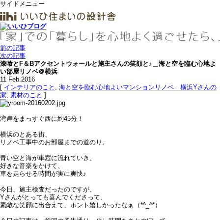
サイドメニュー
前の記事
次の記事
漆喰とF＆Bアクセントウォールと施主さんの笑顔と♪＿海と空を臨む心地よ
い部屋リノベ＠横浜
11
Feb.2016
[
インテリアのこと
,
海と空を臨む心地よいマンションリノベ＿横浜Yさんの
家
,
素材のこと
]
湾岸をまっすぐ西に約45分！
横浜のとある街、
リノベ工事中のお部屋までの道のり。
青い空と海が車窓に流れていき、
好きな音楽をかけて、
車を走らせる時間が実に爽快♪
今日、施主検査だったのですが、
Yさんがとっても喜んでくださって、
素敵な笑顔に出合えて、ホント嬉しかったなぁ（*^_^*）