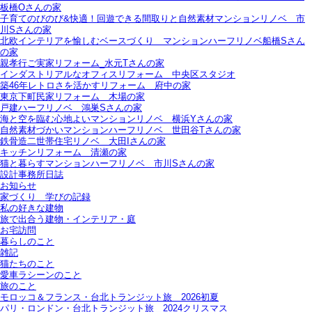
板橋Oさんの家
子育てのびのび&快適！回遊できる間取りと自然素材マンションリノベ＿市
川Sさんの家
北欧インテリアを愉しむベースづくり＿マンションハーフリノベ船橋Sさん
の家
親孝行ご実家リフォーム_水元Tさんの家
インダストリアルなオフィスリフォーム＿中央区スタジオ
築46年レトロさを活かすリフォーム＿府中の家
東京下町民家リフォーム＿木場の家
戸建ハーフリノベ＿鴻巣Sさんの家
海と空を臨む心地よいマンションリノベ＿横浜Yさんの家
自然素材づかいマンションハーフリノベ＿世田谷Tさんの家
鉄骨造二世帯住宅リノベ＿大田Iさんの家
キッチンリフォーム＿清瀬の家
猫と暮らすマンションハーフリノベ＿市川Sさんの家
設計事務所日誌
お知らせ
家づくり 学びの記録
私の好きな建物
旅で出合う建物・インテリア・庭
お宅訪問
暮らしのこと
雑記
猫たちのこと
愛車ラシーンのこと
旅のこと
モロッコ＆フランス・台北トランジット旅＿2026初夏
パリ・ロンドン・台北トランジット旅＿2024クリスマス