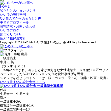
HOME
私たちとの住まいづくり
いいひの設計事例
OB 住んでからの暮らしと声
事務所プロフィール
資料請求・お問い合わせ
いいひブログ
家づくり Q&A
個人情報保護方針
Copyright © 2006-2026 いいひ住まいの設計舎 All Rights Reserved.
一級建築士
牛尾 出美
（ウシオ イズミ）
1973年2月生まれ。暮らしと家が大好きな女性建築士。東京都江東区のリノ
ベーションしたSOHOマンションで住宅設計事務所を運営。
シアワセを感じるコト＆モノは、猫・カメラ・旅・花・珈琲・映画・読書♪
いいひ住まいの設計舎サイトへ
代表：
牛尾圭一、牛尾出美
資格：
一級建築士2名
構造設計一級建築士1名
一級施工管理技士1名