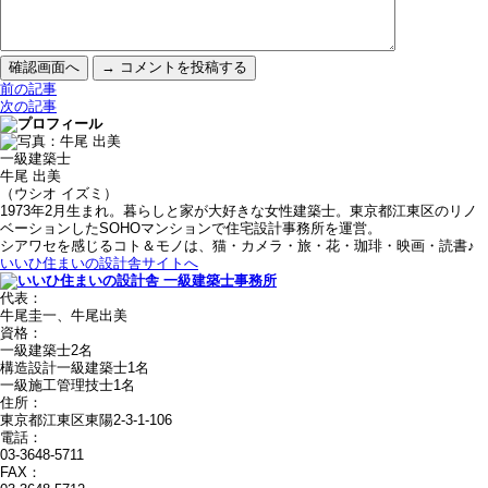
前の記事
次の記事
一級建築士
牛尾 出美
（ウシオ イズミ）
1973年2月生まれ。暮らしと家が大好きな女性建築士。東京都江東区のリノ
ベーションしたSOHOマンションで住宅設計事務所を運営。
シアワセを感じるコト＆モノは、猫・カメラ・旅・花・珈琲・映画・読書♪
いいひ住まいの設計舎サイトへ
代表：
牛尾圭一、牛尾出美
資格：
一級建築士2名
構造設計一級建築士1名
一級施工管理技士1名
住所：
東京都江東区東陽2-3-1-106
電話：
03-3648-5711
FAX：