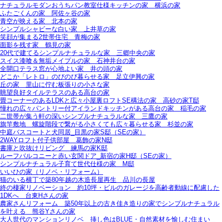
ナチュラルモダンおうちパン教室仕様キッチンの家＿横浜の家
ふたごくんの家＿阿佐ヶ谷の家
青空が映える家＿北本の家
シンプルシャビーな白い家＿上井草の家
笑顔が集まる2世帯住宅＿青梅の家
面影を残す家＿鶴見の家
20代で建てるシンプルナチュラルな家＿三郷中央の家
スイス漆喰＆無垢メイプルの家＿石神井台の家
全開口テラス窓が心地よい家＿井の頭の家
どこか「レトロ」のびのび暮らせる家＿足立伊興の家
丘の家＿里山に佇む板張りの小さな家
眺望良好タイルテラスのある高台の家
畳コーナーのあるLDKと広々小屋裏ロフトSE構法の家＿高砂の家T邸
憧れの広々パントリー付アイランドキッチンがある高台の家＿稲毛の家
二世帯が集う軒の深いシンプルナチュラルな家＿三鷹の家
旗竿敷地＿螺旋階段で繋がる小さくても広々暮らせる家＿杉並の家
中庭バスコートと犬同居_目黒の家S邸（SEの家）
2WAYロフト付子供部屋＿葛飾の家N邸
書庫と吹抜けリビング 練馬の家K邸
ルーフバルコニーと赤い玄関ドア_新宿の家H邸（SEの家）
シンプルナチュラル子育て世代仕様の家 M邸
いいひの家（リノベ・リフォーム）
猫のいる横丁で築80年越の木造長屋再生＿品川の長屋
終の棲家リノベーション＿約10坪・ビルのガレージを高齢者動線に配慮した
1DKへ＿台東Hさんの家
農家さんリフォーム＿築50年以上の古き佳き造りの家でシンプルナチュラル
を叶える＿熊谷Yさんの家
大人世代のマンションリノベ＿挿し色はBLUE・自然素材を愉しむ住まい＿