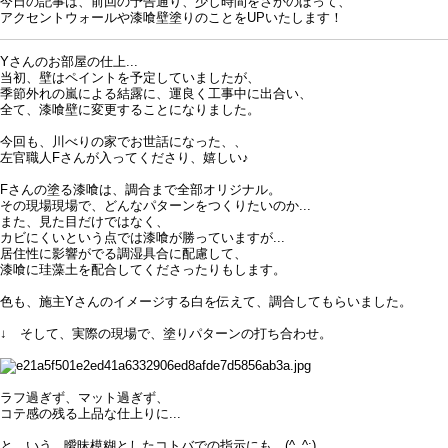
今日の記事は、前回の予告通り、少し時間をさかのぼって、
アクセントウォールや漆喰壁塗りのことをUPいたします！
Yさんのお部屋の仕上...
当初、壁はペイントを予定していましたが、
季節外れの嵐による結露に、運良く工事中に出合い、
全て、漆喰壁に変更することになりました。
今回も、川べりの家でお世話になった、、
左官職人Fさんが入ってくださり、嬉しい♪
Fさんの塗る漆喰は、調合まで全部オリジナル。
その現場現場で、どんなパターンをつくりたいのか...
また、見た目だけではなく、
カビにくいという点では漆喰が勝っていますが...
居住性に影響がでる調湿具合に配慮して、
漆喰に珪藻土を配合してくださったりもします。
色も、施主Yさんのイメージする白を伝えて、調合してもらいました。
↓ そして、実際の現場で、塗りパターンの打ち合わせ。
ラフ過ぎず、マット過ぎず、
コテ感の残る上品な仕上りに...
と、いう...曖昧模糊としたコトバでの指示にも、(^_^;)