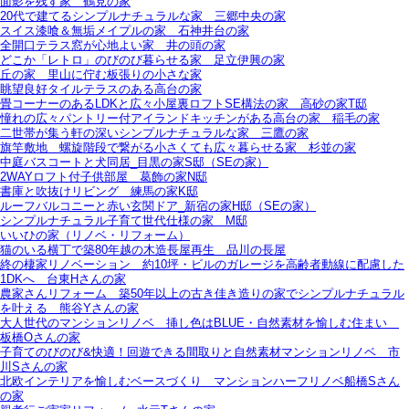
面影を残す家＿鶴見の家
20代で建てるシンプルナチュラルな家＿三郷中央の家
スイス漆喰＆無垢メイプルの家＿石神井台の家
全開口テラス窓が心地よい家＿井の頭の家
どこか「レトロ」のびのび暮らせる家＿足立伊興の家
丘の家＿里山に佇む板張りの小さな家
眺望良好タイルテラスのある高台の家
畳コーナーのあるLDKと広々小屋裏ロフトSE構法の家＿高砂の家T邸
憧れの広々パントリー付アイランドキッチンがある高台の家＿稲毛の家
二世帯が集う軒の深いシンプルナチュラルな家＿三鷹の家
旗竿敷地＿螺旋階段で繋がる小さくても広々暮らせる家＿杉並の家
中庭バスコートと犬同居_目黒の家S邸（SEの家）
2WAYロフト付子供部屋＿葛飾の家N邸
書庫と吹抜けリビング 練馬の家K邸
ルーフバルコニーと赤い玄関ドア_新宿の家H邸（SEの家）
シンプルナチュラル子育て世代仕様の家 M邸
いいひの家（リノベ・リフォーム）
猫のいる横丁で築80年越の木造長屋再生＿品川の長屋
終の棲家リノベーション＿約10坪・ビルのガレージを高齢者動線に配慮した
1DKへ＿台東Hさんの家
農家さんリフォーム＿築50年以上の古き佳き造りの家でシンプルナチュラル
を叶える＿熊谷Yさんの家
大人世代のマンションリノベ＿挿し色はBLUE・自然素材を愉しむ住まい＿
板橋Oさんの家
子育てのびのび&快適！回遊できる間取りと自然素材マンションリノベ＿市
川Sさんの家
北欧インテリアを愉しむベースづくり＿マンションハーフリノベ船橋Sさん
の家