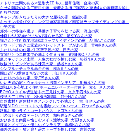
アトリエ土間のある木造耐火ZEHの二世帯住宅＿台東の家
らせん階段のある二軒目の家＿愛着ある街で猫2匹と家族4人の家時間を愉し
む杉並の家
キャンプ好きなふたりの大きな屋根の家＿飯能の家
キッチン横並びダイニング回遊家事動線／南道路ラップサイディングの家＿
小平の家
郊外への移住を選ぶ＿共働き子育てを助ける家＿流山の家
仲良し6人家族がのびのび暮らせる家＿足立Yさんの家
猫さんと住む旗竿地3階建ラップサイディングの家＿品川Aさんの家
アウトドア好きご家族のペレットストーブがある家＿青梅Kさんの家
ふたりの終の住処／L字型平屋の家＿日光の家
玄関ひとつ二世帯で心地よく住まう家＿青梅H&Oさんの家
庭とキッチンと土間、人生の歓びを愉しむ家＿杉並Nさんの家
吹抜けリビングがある煉瓦の家＿越谷Hさんの家
シンプルナチュラル高台の家＿横浜Bさんの家
間口2間×3階建まちなかの家＿川口Kさんの家
ふたりの小さな家＿青戸Sさんの家
いい夫婦の家・ウォルナット男前インテリア＿船橋Sさんの家
2階LDKを心地よく住むホームエレベーター付住宅＿立石Tさんの家
BOHOスタイル坂道途中の三兄妹の家＿文京千石Nさんの家
桜見の二世帯住宅＿SE構法3階建＿谷中Hさんの家
自然素材と新建材MIXアレンジして心地よく＿吉川Hさんの家
駅近3LDKローコストでも素敵シンプルハウス＿四つ木Sさんの家
路地に建つライトコートハウス＿文京Aさんの家
川のほとりのコテージハウス＿相模原Gさんの家
おひさまと南庭を愉しむスイス漆喰の家_大宮Iさんの家
漆喰とメイプル・優しいインテリア＿青梅Kさんの家
郊外の幸せ・猫と庭と薪ストーブを愉しむ家＿吉川の家