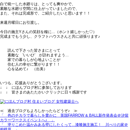
白で統一した水廻りは、とっても爽やかで、
素敵な水廻り空間に仕上がっていましたので、
また、それは完成形で、ご紹介したいと思います！！
来週月曜日にお引渡し。
今日の施主Yさんの笑顔を糧に...（ホント嬉しかった♡）
完成までもう少し、クラフトハウスさんと共に頑張ります♪
読んで下さった皆さまにとって
素敵な 'いいひ' が訪れますよう...
家での暮らしが心地よいことが
住む人の幸せに繋がります！！
心を込めて♪ （出美）
いつも、応援ありがとうございます。
↓ ↓ にほんブログ村に参加しております
↓ ↓ 皆さまのあたたかいクリックに日々感謝です
≪ 過去ブログもよろしかったらどうぞ♪ ≫
「 色のチカラで暮らしを豊かに＿英国FARROW & BALL新作発表会＠汐留
カラーワークスイベントへ♪ 」
「 塗りこめた温かみある壁にしたくって...漆喰施主施工！＿川べりの家＠
相模原 」