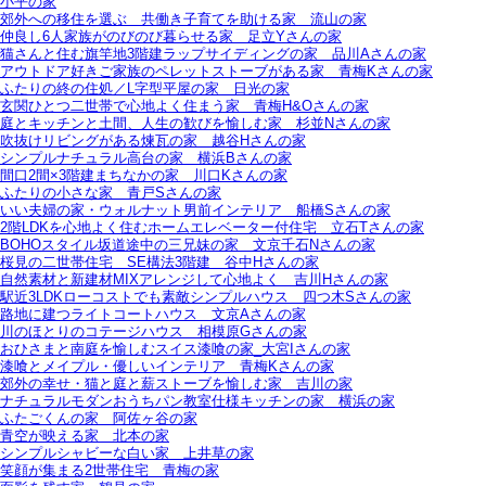
小平の家
郊外への移住を選ぶ＿共働き子育てを助ける家＿流山の家
仲良し6人家族がのびのび暮らせる家＿足立Yさんの家
猫さんと住む旗竿地3階建ラップサイディングの家＿品川Aさんの家
アウトドア好きご家族のペレットストーブがある家＿青梅Kさんの家
ふたりの終の住処／L字型平屋の家＿日光の家
玄関ひとつ二世帯で心地よく住まう家＿青梅H&Oさんの家
庭とキッチンと土間、人生の歓びを愉しむ家＿杉並Nさんの家
吹抜けリビングがある煉瓦の家＿越谷Hさんの家
シンプルナチュラル高台の家＿横浜Bさんの家
間口2間×3階建まちなかの家＿川口Kさんの家
ふたりの小さな家＿青戸Sさんの家
いい夫婦の家・ウォルナット男前インテリア＿船橋Sさんの家
2階LDKを心地よく住むホームエレベーター付住宅＿立石Tさんの家
BOHOスタイル坂道途中の三兄妹の家＿文京千石Nさんの家
桜見の二世帯住宅＿SE構法3階建＿谷中Hさんの家
自然素材と新建材MIXアレンジして心地よく＿吉川Hさんの家
駅近3LDKローコストでも素敵シンプルハウス＿四つ木Sさんの家
路地に建つライトコートハウス＿文京Aさんの家
川のほとりのコテージハウス＿相模原Gさんの家
おひさまと南庭を愉しむスイス漆喰の家_大宮Iさんの家
漆喰とメイプル・優しいインテリア＿青梅Kさんの家
郊外の幸せ・猫と庭と薪ストーブを愉しむ家＿吉川の家
ナチュラルモダンおうちパン教室仕様キッチンの家＿横浜の家
ふたごくんの家＿阿佐ヶ谷の家
青空が映える家＿北本の家
シンプルシャビーな白い家＿上井草の家
笑顔が集まる2世帯住宅＿青梅の家