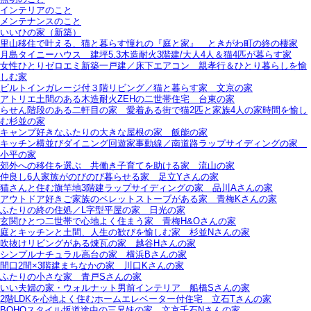
インテリアのこと
メンテナンスのこと
いいひの家（新築）
里山移住で叶える、猫と暮らす憧れの『庭と家』＿ときがわ町の終の棲家
月島タイニーハウス＿建坪5.3木造耐火3階建/大人4人＆猫4匹が暮らす家
女性ひとりゼロエミ新築一戸建／床下エアコン＿親孝行＆ひとり暮らしを愉
しむ家
ビルトインガレージ付３階リビング／猫と暮らす家＿文京の家
アトリエ土間のある木造耐火ZEHの二世帯住宅＿台東の家
らせん階段のある二軒目の家＿愛着ある街で猫2匹と家族4人の家時間を愉し
む杉並の家
キャンプ好きなふたりの大きな屋根の家＿飯能の家
キッチン横並びダイニング回遊家事動線／南道路ラップサイディングの家＿
小平の家
郊外への移住を選ぶ＿共働き子育てを助ける家＿流山の家
仲良し6人家族がのびのび暮らせる家＿足立Yさんの家
猫さんと住む旗竿地3階建ラップサイディングの家＿品川Aさんの家
アウトドア好きご家族のペレットストーブがある家＿青梅Kさんの家
ふたりの終の住処／L字型平屋の家＿日光の家
玄関ひとつ二世帯で心地よく住まう家＿青梅H&Oさんの家
庭とキッチンと土間、人生の歓びを愉しむ家＿杉並Nさんの家
吹抜けリビングがある煉瓦の家＿越谷Hさんの家
シンプルナチュラル高台の家＿横浜Bさんの家
間口2間×3階建まちなかの家＿川口Kさんの家
ふたりの小さな家＿青戸Sさんの家
いい夫婦の家・ウォルナット男前インテリア＿船橋Sさんの家
2階LDKを心地よく住むホームエレベーター付住宅＿立石Tさんの家
BOHOスタイル坂道途中の三兄妹の家＿文京千石Nさんの家