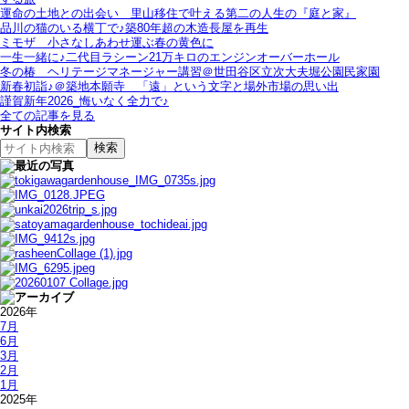
運命の土地との出会い＿里山移住で叶える第二の人生の『庭と家』
品川の猫のいる横丁で♪築80年超の木造長屋を再生
ミモザ＿小さなしあわせ運ぶ春の黄色に
一生一緒に♪二代目ラシーン21万キロのエンジンオーバーホール
冬の椿＿ヘリテージマネージャー講習＠世田谷区立次大夫堀公園民家園
新春初詣♪＠築地本願寺＿「遠」という文字と場外市場の思い出
謹賀新年2026_悔いなく全力で♪
全ての記事を見る
サイト内検索
2026年
7月
6月
3月
2月
1月
2025年