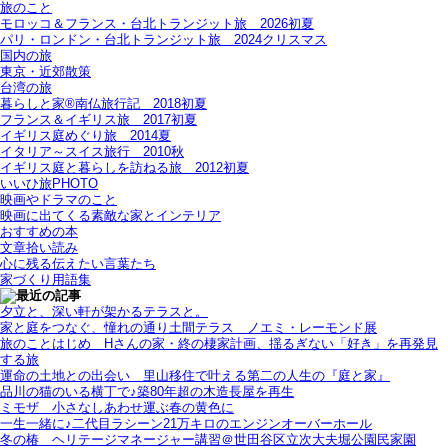
旅のこと
モロッコ＆フランス・台北トランジット旅＿2026初夏
パリ・ロンドン・台北トランジット旅＿2024クリスマス
国内の旅
東京・近郊散策
台湾の旅
暮らしと家®南仏旅行記＿2018初夏
フランス＆イギリス旅＿2017初夏
イギリス庭めぐり旅＿2014夏
イタリア～スイス旅行 2010秋
イギリス庭と暮らしを訪ねる旅＿2012初夏
いいひ旅PHOTO
映画やドラマのこと
映画に出てくる素敵な家とインテリア
おすすめの本
文章拾い読み
心に残る伝えたい言葉たち
家づくり用語集
夕立と、深い軒が架かるテラスと。
家と庭をつなぐ、憧れの通り土間テラス＿ノエミ・レーモンド展
旅のことはじめ＿Hさんの家・終の棲家計画、揺るぎない「好き」を再発見
する旅
運命の土地との出会い＿里山移住で叶える第二の人生の『庭と家』
品川の猫のいる横丁で♪築80年超の木造長屋を再生
ミモザ＿小さなしあわせ運ぶ春の黄色に
一生一緒に♪二代目ラシーン21万キロのエンジンオーバーホール
冬の椿＿ヘリテージマネージャー講習＠世田谷区立次大夫堀公園民家園