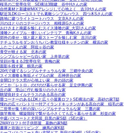
桜見の二世帯住宅＿SE構法3階建＿谷中Hさんの家
自然素材と新建材MIXアレンジして心地よく＿吉川Hさんの家
駅近3LDKローコストでも素敵シンプルハウス＿四つ木Sさんの家
路地に建つライトコートハウス＿文京Aさんの家
川のほとりのコテージハウス＿相模原Gさんの家
おひさまと南庭を愉しむスイス漆喰の家_大宮Iさんの家
漆喰とメイプル・優しいインテリア＿青梅Kさんの家
郊外の幸せ・猫と庭と薪ストーブを愉しむ家＿吉川の家
ナチュラルモダンおうちパン教室仕様キッチンの家＿横浜の家
ふたごくんの家＿阿佐ヶ谷の家
青空が映える家＿北本の家
シンプルシャビーな白い家＿上井草の家
笑顔が集まる2世帯住宅＿青梅の家
面影を残す家＿鶴見の家
20代で建てるシンプルナチュラルな家＿三郷中央の家
スイス漆喰＆無垢メイプルの家＿石神井台の家
全開口テラス窓が心地よい家＿井の頭の家
どこか「レトロ」のびのび暮らせる家＿足立伊興の家
丘の家＿里山に佇む板張りの小さな家
眺望良好タイルテラスのある高台の家
畳コーナーのあるLDKと広々小屋裏ロフトSE構法の家＿高砂の家T邸
憧れの広々パントリー付アイランドキッチンがある高台の家＿稲毛の家
二世帯が集う軒の深いシンプルナチュラルな家＿三鷹の家
旗竿敷地＿螺旋階段で繋がる小さくても広々暮らせる家＿杉並の家
中庭バスコートと犬同居_目黒の家S邸（SEの家）
2WAYロフト付子供部屋＿葛飾の家N邸
書庫と吹抜けリビング 練馬の家K邸
ルーフバルコニーと赤い玄関ドア_新宿の家H邸（SEの家）