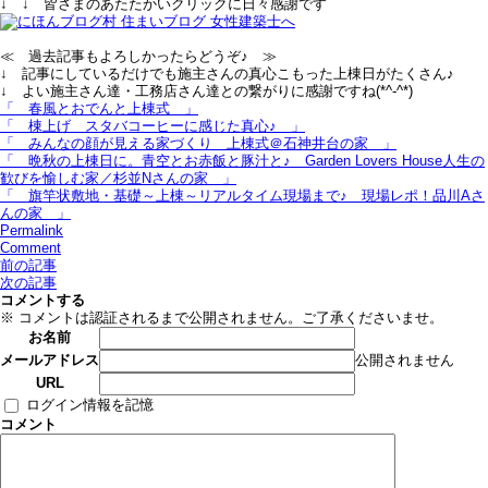
↓ ↓ 皆さまのあたたかいクリックに日々感謝です
≪ 過去記事もよろしかったらどうぞ♪ ≫
↓ 記事にしているだけでも施主さんの真心こもった上棟日がたくさん♪
↓ よい施主さん達・工務店さん達との繋がりに感謝ですね(*^-^*)
「 春風とおでんと上棟式 」
「 棟上げ＿スタバコーヒーに感じた真心♪ 」
「 みんなの顔が見える家づくり＿上棟式＠石神井台の家 」
「 晩秋の上棟日に。青空とお赤飯と豚汁と♪＿Garden Lovers House人生の
歓びを愉しむ家／杉並Nさんの家 」
「 旗竿状敷地・基礎～上棟～リアルタイム現場まで♪＿現場レポ！品川Aさ
んの家 」
Permalink
Comment
前の記事
次の記事
コメントする
※ コメントは認証されるまで公開されません。ご了承くださいませ。
お名前
公開されません
メールアドレス
URL
ログイン情報を記憶
コメント