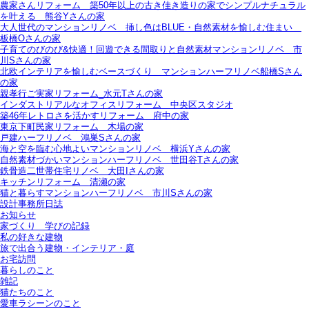
農家さんリフォーム＿築50年以上の古き佳き造りの家でシンプルナチュラル
を叶える＿熊谷Yさんの家
大人世代のマンションリノベ＿挿し色はBLUE・自然素材を愉しむ住まい＿
板橋Oさんの家
子育てのびのび&快適！回遊できる間取りと自然素材マンションリノベ＿市
川Sさんの家
北欧インテリアを愉しむベースづくり＿マンションハーフリノベ船橋Sさん
の家
親孝行ご実家リフォーム_水元Tさんの家
インダストリアルなオフィスリフォーム＿中央区スタジオ
築46年レトロさを活かすリフォーム＿府中の家
東京下町民家リフォーム＿木場の家
戸建ハーフリノベ＿鴻巣Sさんの家
海と空を臨む心地よいマンションリノベ＿横浜Yさんの家
自然素材づかいマンションハーフリノベ＿世田谷Tさんの家
鉄骨造二世帯住宅リノベ＿大田Iさんの家
キッチンリフォーム＿清瀬の家
猫と暮らすマンションハーフリノベ＿市川Sさんの家
設計事務所日誌
お知らせ
家づくり 学びの記録
私の好きな建物
旅で出合う建物・インテリア・庭
お宅訪問
暮らしのこと
雑記
猫たちのこと
愛車ラシーンのこと