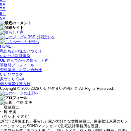
8月
7月
6月
5月
HOME
私たちとの住まいづくり
いいひの設計事例
OB 住んでからの暮らしと声
事務所プロフィール
資料請求・お問い合わせ
いいひブログ
家づくり Q&A
個人情報保護方針
Copyright © 2006-2026 いいひ住まいの設計舎 All Rights Reserved.
一級建築士
牛尾 出美
（ウシオ イズミ）
1973年2月生まれ。暮らしと家が大好きな女性建築士。東京都江東区のリノ
ベーションしたSOHOマンションで住宅設計事務所を運営。
シアワセを感じるコト＆モノは、猫・カメラ・旅・花・珈琲・映画・読書♪