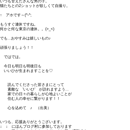
いつも甘えたさんな男の子。
猫たちとの2ショットが欲しくて自撮り。
↑ アホです～(^-^;
もうすぐ連休ですね。
何かと何な東京の連休。。(>_<)
でも...おやすみは嬉しいもの♪
頑張りましょう！！
ではでは。
今日も明日も明後日も
いいひが生まれますことを♡
読んでくださった皆さまにとって
素敵な 'いいひ' が訪れますよう...
家での日々の暮らしが心地よいことが
住む人の幸せに繋がります！！
心を込めて ♪ （出美）
いつも、応援ありがとうございます。
↓ ↓ にほんブログ村に参加しております