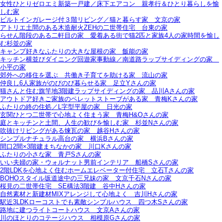
女性ひとりゼロエミ新築一戸建／床下エアコン＿親孝行＆ひとり暮らしを愉
しむ家
ビルトインガレージ付３階リビング／猫と暮らす家＿文京の家
アトリエ土間のある木造耐火ZEHの二世帯住宅＿台東の家
らせん階段のある二軒目の家＿愛着ある街で猫2匹と家族4人の家時間を愉し
む杉並の家
キャンプ好きなふたりの大きな屋根の家＿飯能の家
キッチン横並びダイニング回遊家事動線／南道路ラップサイディングの家＿
小平の家
郊外への移住を選ぶ＿共働き子育てを助ける家＿流山の家
仲良し6人家族がのびのび暮らせる家＿足立Yさんの家
猫さんと住む旗竿地3階建ラップサイディングの家＿品川Aさんの家
アウトドア好きご家族のペレットストーブがある家＿青梅Kさんの家
ふたりの終の住処／L字型平屋の家＿日光の家
玄関ひとつ二世帯で心地よく住まう家＿青梅H&Oさんの家
庭とキッチンと土間、人生の歓びを愉しむ家＿杉並Nさんの家
吹抜けリビングがある煉瓦の家＿越谷Hさんの家
シンプルナチュラル高台の家＿横浜Bさんの家
間口2間×3階建まちなかの家＿川口Kさんの家
ふたりの小さな家＿青戸Sさんの家
いい夫婦の家・ウォルナット男前インテリア＿船橋Sさんの家
2階LDKを心地よく住むホームエレベーター付住宅＿立石Tさんの家
BOHOスタイル坂道途中の三兄妹の家＿文京千石Nさんの家
桜見の二世帯住宅＿SE構法3階建＿谷中Hさんの家
自然素材と新建材MIXアレンジして心地よく＿吉川Hさんの家
駅近3LDKローコストでも素敵シンプルハウス＿四つ木Sさんの家
路地に建つライトコートハウス＿文京Aさんの家
川のほとりのコテージハウス＿相模原Gさんの家