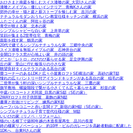
おひさまと南庭を愉しむスイス漆喰の家_大宮Iさんの家
漆喰とメイプル・優しいインテリア＿青梅Kさんの家
郊外の幸せ・猫と庭と薪ストーブを愉しむ家＿吉川の家
ナチュラルモダンおうちパン教室仕様キッチンの家＿横浜の家
ふたごくんの家＿阿佐ヶ谷の家
青空が映える家＿北本の家
シンプルシャビーな白い家＿上井草の家
笑顔が集まる2世帯住宅＿青梅の家
面影を残す家＿鶴見の家
20代で建てるシンプルナチュラルな家＿三郷中央の家
スイス漆喰＆無垢メイプルの家＿石神井台の家
全開口テラス窓が心地よい家＿井の頭の家
どこか「レトロ」のびのび暮らせる家＿足立伊興の家
丘の家＿里山に佇む板張りの小さな家
眺望良好タイルテラスのある高台の家
畳コーナーのあるLDKと広々小屋裏ロフトSE構法の家＿高砂の家T邸
憧れの広々パントリー付アイランドキッチンがある高台の家＿稲毛の家
二世帯が集う軒の深いシンプルナチュラルな家＿三鷹の家
旗竿敷地＿螺旋階段で繋がる小さくても広々暮らせる家＿杉並の家
中庭バスコートと犬同居_目黒の家S邸（SEの家）
2WAYロフト付子供部屋＿葛飾の家N邸
書庫と吹抜けリビング 練馬の家K邸
ルーフバルコニーと赤い玄関ドア_新宿の家H邸（SEの家）
シンプルナチュラル子育て世代仕様の家 M邸
いいひの家（リノベ・リフォーム）
猫のいる横丁で築80年越の木造長屋再生＿品川の長屋
終の棲家リノベーション＿約10坪・ビルのガレージを高齢者動線に配慮した
1DKへ＿台東Hさんの家