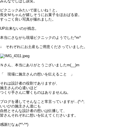
みんなでしばし談笑。
ピクニックみたいで楽しいね！と。
長女Ｍちゃんが嬉しそうにお菓子をほおばる姿。
すっごく良い写真が撮れました。
UP出来ないのが残念。
本当にさながら現場ピクニックのようでした^m^
↓ それぞれにお土産もご用意くださっていました。
Ｎさん、本当にありがとうございましたm(__)m
「 現場に施主さんの想いを伝えること 」
それは設計者の役割でありますが、
施主さんの心遣いほど
つくり手さんに響くものはありませんね。
ブログを通してそんなこと常言っていますが...(^-^;
いいひの施主さん達にも
自然とそんな設計者の想いは伝播して、
皆さんそれぞれに想いを伝えてくださいます。
感謝だなぁ(*^-^*)