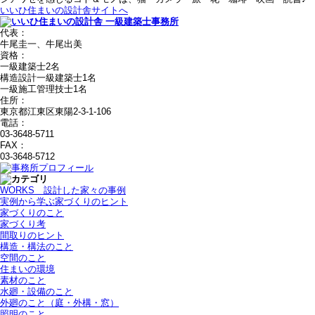
いいひ住まいの設計舎サイトへ
代表：
牛尾圭一、牛尾出美
資格：
一級建築士2名
構造設計一級建築士1名
一級施工管理技士1名
住所：
東京都江東区東陽2-3-1-106
電話：
03-3648-5711
FAX：
03-3648-5712
WORKS＿設計した家々の事例
実例から学ぶ家づくりのヒント
家づくりのこと
家づくり考
間取りのヒント
構造・構法のこと
空間のこと
住まいの環境
素材のこと
水廻・設備のこと
外廻のこと（庭・外構・窓）
照明のこと