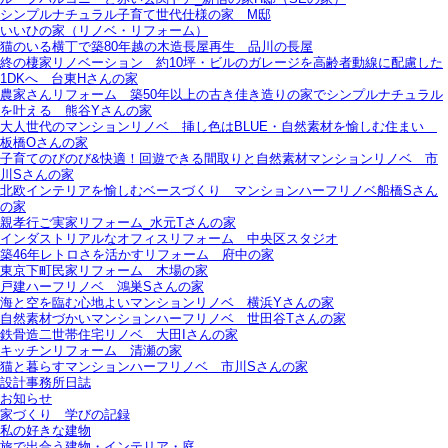
シンプルナチュラル子育て世代仕様の家 M邸
いいひの家（リノベ・リフォーム）
猫のいる横丁で築80年越の木造長屋再生＿品川の長屋
終の棲家リノベーション＿約10坪・ビルのガレージを高齢者動線に配慮した
1DKへ＿台東Hさんの家
農家さんリフォーム＿築50年以上の古き佳き造りの家でシンプルナチュラル
を叶える＿熊谷Yさんの家
大人世代のマンションリノベ＿挿し色はBLUE・自然素材を愉しむ住まい＿
板橋Oさんの家
子育てのびのび&快適！回遊できる間取りと自然素材マンションリノベ＿市
川Sさんの家
北欧インテリアを愉しむベースづくり＿マンションハーフリノベ船橋Sさん
の家
親孝行ご実家リフォーム_水元Tさんの家
インダストリアルなオフィスリフォーム＿中央区スタジオ
築46年レトロさを活かすリフォーム＿府中の家
東京下町民家リフォーム＿木場の家
戸建ハーフリノベ＿鴻巣Sさんの家
海と空を臨む心地よいマンションリノベ＿横浜Yさんの家
自然素材づかいマンションハーフリノベ＿世田谷Tさんの家
鉄骨造二世帯住宅リノベ＿大田Iさんの家
キッチンリフォーム＿清瀬の家
猫と暮らすマンションハーフリノベ＿市川Sさんの家
設計事務所日誌
お知らせ
家づくり 学びの記録
私の好きな建物
旅で出合う建物・インテリア・庭