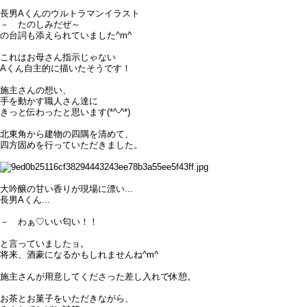
長男Aくんのウルトラマンイラスト
－ たのしみだぜ～
の台詞も添えられていました^m^
これはお母さん指示じゃない
Aくん自主的に描いたそうです！
施主さんの想い、
手を動かす職人さん達に
きっと伝わったと思います(*^-^*)
北東角から建物の四隅を清めて、
四方固めを行っていただきました。
大吟醸の甘い香りが現場に漂い...
長男Aくん...
－ わぁ♡いい匂い！！
と言っていましたョ。
将来、酒豪になるかもしれませんね^m^
施主さんが用意してくださった差し入れで休憩。
お茶とお菓子をいただきながら、