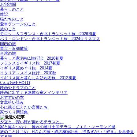
お宅訪問
暮らしのこと
雑記
猫たちのこと
愛車ラシーンのこと
旅のこと
モロッコ＆フランス・台北トランジット旅＿2026初夏
パリ・ロンドン・台北トランジット旅＿2024クリスマス
国内の旅
東京・近郊散策
台湾の旅
暮らしと家®南仏旅行記＿2018初夏
フランス＆イギリス旅＿2017初夏
イギリス庭めぐり旅＿2014夏
イタリア～スイス旅行 2010秋
イギリス庭と暮らしを訪ねる旅＿2012初夏
いいひ旅PHOTO
映画やドラマのこと
映画に出てくる素敵な家とインテリア
おすすめの本
文章拾い読み
心に残る伝えたい言葉たち
家づくり用語集
夕立と、深い軒が架かるテラスと。
家と庭をつなぐ、憧れの通り土間テラス＿ノエミ・レーモンド展
旅のことはじめ＿Hさんの家・終の棲家計画、揺るぎない「好き」を再発見
する旅