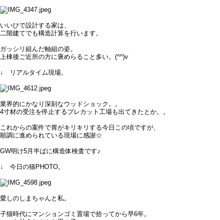
いいひで設計する家は、
二階建てでも構造計算を行います。
ガッシリ組んだ軸組の姿。
上棟後ご近所の方に褒めらること多い。(^^)v
↓ リアルタイム現場。
業界的にかなり深刻なウッドショック。。
4寸材の受注を停止するプレカット工場も出てきたとか。。
これからの案件で胃がキリキリする今日この頃ですが、
順調に進められている現場に感謝☆
GW明け5月半ばに構造体検査です♪
↓ 今日の猫PHOTO。
愛しのしまちゃんと私。
子猫時代にマンションゴミ置場で拾ってから早6年。