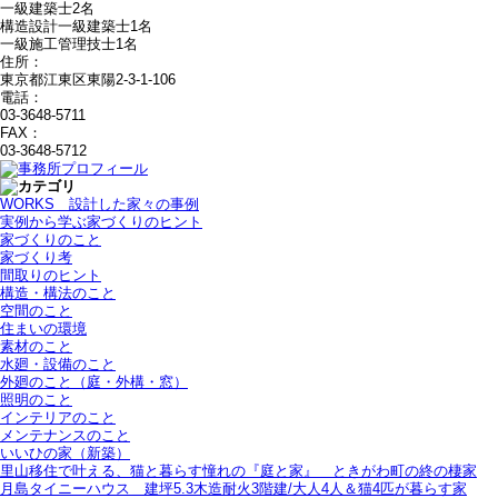
一級建築士2名
構造設計一級建築士1名
一級施工管理技士1名
住所：
東京都江東区東陽2-3-1-106
電話：
03-3648-5711
FAX：
03-3648-5712
WORKS＿設計した家々の事例
実例から学ぶ家づくりのヒント
家づくりのこと
家づくり考
間取りのヒント
構造・構法のこと
空間のこと
住まいの環境
素材のこと
水廻・設備のこと
外廻のこと（庭・外構・窓）
照明のこと
インテリアのこと
メンテナンスのこと
いいひの家（新築）
里山移住で叶える、猫と暮らす憧れの『庭と家』＿ときがわ町の終の棲家
月島タイニーハウス＿建坪5.3木造耐火3階建/大人4人＆猫4匹が暮らす家