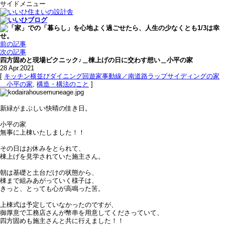
サイドメニュー
前の記事
次の記事
四方固めと現場ピクニック♪＿棟上げの日に交わす想い＿小平の家
28
Apr.2021
[
キッチン横並びダイニング回遊家事動線／南道路ラップサイディングの家
＿小平の家
,
構造・構法のこと
]
新緑がまぶしい快晴の佳き日。
小平の家
無事に上棟いたしました！！
その日はお休みをとられて、
棟上げを見学されていた施主さん。
朝は基礎と土台だけの状態から、
棟まで組みあがっていく様子は、
きっと、とっても心が高鳴った筈。
上棟式は予定していなかったのですが、
御厚意で工務店さんが幣串を用意してくださっていて、
四方固めも施主さんと共に行えました！！