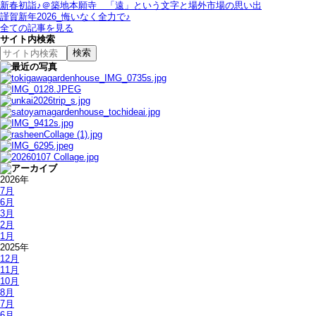
新春初詣♪＠築地本願寺＿「遠」という文字と場外市場の思い出
謹賀新年2026_悔いなく全力で♪
全ての記事を見る
サイト内検索
2026年
7月
6月
3月
2月
1月
2025年
12月
11月
10月
8月
7月
6月