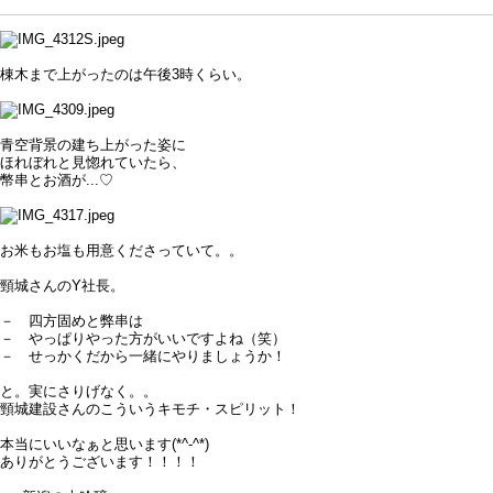
棟木まで上がったのは午後3時くらい。
青空背景の建ち上がった姿に
ほれぼれと見惚れていたら、
幣串とお酒が...♡
お米もお塩も用意くださっていて。。
頸城さんのY社長。
－ 四方固めと弊串は
－ やっぱりやった方がいいですよね（笑）
－ せっかくだから一緒にやりましょうか！
と。実にさりげなく。。
頸城建設さんのこういうキモチ・スピリット！
本当にいいなぁと思います(*^-^*)
ありがとうございます！！！！