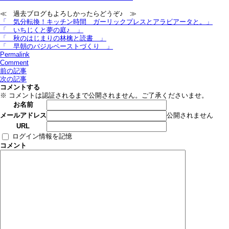
≪ 過去ブログもよろしかったらどうぞ♪ ≫
「 気分転換！キッチン時間＿ガーリックプレスとアラビアータと。」
「 いちじくと夢の庭♪ 」
「 秋のはじまりの林檎と読書 」
「 早朝のバジルペーストづくり 」
Permalink
Comment
前の記事
次の記事
コメントする
※ コメントは認証されるまで公開されません。ご了承くださいませ。
お名前
公開されません
メールアドレス
URL
ログイン情報を記憶
コメント