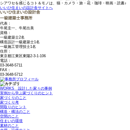
シアワセを感じるコト＆モノは、猫・カメラ・旅・花・珈琲・映画・読書♪
いいひ住まいの設計舎サイトへ
代表：
牛尾圭一、牛尾出美
資格：
一級建築士2名
構造設計一級建築士1名
一級施工管理技士1名
住所：
東京都江東区東陽2-3-1-106
電話：
03-3648-5711
FAX：
03-3648-5712
WORKS＿設計した家々の事例
実例から学ぶ家づくりのヒント
家づくりのこと
家づくり考
間取りのヒント
構造・構法のこと
空間のこと
住まいの環境
素材のこと