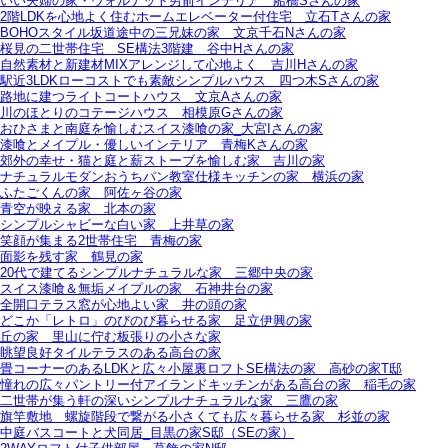
いい夫婦の家・ウォルナット男前インテリア＿船橋Sさんの家
2階LDKを心地よく住むホームエレベーター付住宅＿立石Tさんの家
BOHOスタイル坂道途中の三兄妹の家＿文京千石Nさんの家
桜見の二世帯住宅＿SE構法3階建＿谷中Hさんの家
自然素材と新建材MIXアレンジして心地よく＿吉川Hさんの家
駅近3LDKローコストでも素敵シンプルハウス＿四つ木Sさんの家
路地に建つライトコートハウス＿文京Aさんの家
川のほとりのコテージハウス＿相模原Gさんの家
おひさまと南庭を愉しむスイス漆喰の家_大宮Iさんの家
漆喰とメイプル・優しいインテリア＿青梅Kさんの家
郊外の幸せ・猫と庭と薪ストーブを愉しむ家＿吉川の家
ナチュラルモダンおうちパン教室仕様キッチンの家＿横浜の家
ふたごくんの家＿阿佐ヶ谷の家
青空が映える家＿北本の家
シンプルシャビーな白い家＿上井草の家
笑顔が集まる2世帯住宅＿青梅の家
面影を残す家＿鶴見の家
20代で建てるシンプルナチュラルな家＿三郷中央の家
スイス漆喰＆無垢メイプルの家＿石神井台の家
全開口テラス窓が心地よい家＿井の頭の家
どこか「レトロ」のびのび暮らせる家＿足立伊興の家
丘の家＿里山に佇む板張りの小さな家
眺望良好タイルテラスのある高台の家
畳コーナーのあるLDKと広々小屋裏ロフトSE構法の家＿高砂の家T邸
憧れの広々パントリー付アイランドキッチンがある高台の家＿稲毛の家
二世帯が集う軒の深いシンプルナチュラルな家＿三鷹の家
旗竿敷地＿螺旋階段で繋がる小さくても広々暮らせる家＿杉並の家
中庭バスコートと犬同居_目黒の家S邸（SEの家）