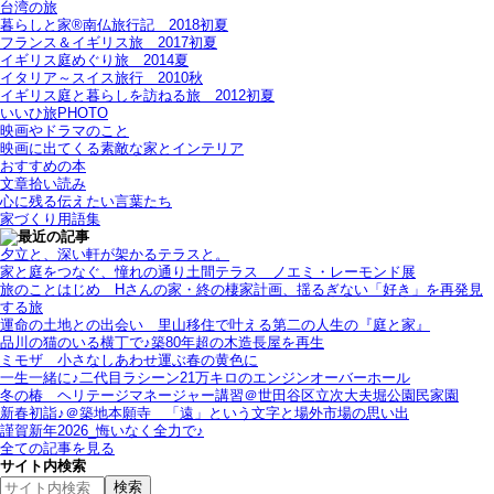
台湾の旅
暮らしと家®南仏旅行記＿2018初夏
フランス＆イギリス旅＿2017初夏
イギリス庭めぐり旅＿2014夏
イタリア～スイス旅行 2010秋
イギリス庭と暮らしを訪ねる旅＿2012初夏
いいひ旅PHOTO
映画やドラマのこと
映画に出てくる素敵な家とインテリア
おすすめの本
文章拾い読み
心に残る伝えたい言葉たち
家づくり用語集
夕立と、深い軒が架かるテラスと。
家と庭をつなぐ、憧れの通り土間テラス＿ノエミ・レーモンド展
旅のことはじめ＿Hさんの家・終の棲家計画、揺るぎない「好き」を再発見
する旅
運命の土地との出会い＿里山移住で叶える第二の人生の『庭と家』
品川の猫のいる横丁で♪築80年超の木造長屋を再生
ミモザ＿小さなしあわせ運ぶ春の黄色に
一生一緒に♪二代目ラシーン21万キロのエンジンオーバーホール
冬の椿＿ヘリテージマネージャー講習＠世田谷区立次大夫堀公園民家園
新春初詣♪＠築地本願寺＿「遠」という文字と場外市場の思い出
謹賀新年2026_悔いなく全力で♪
全ての記事を見る
サイト内検索