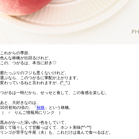
これからの季節、
色んな林檎が出回るけれど、
この、つがるは、本当に好き♡
蜜たっぷりのフジも悪くないけれど、
選ぶなら、このつがるに軍配が上がります。
変わっているねと言われますが...(^_^;)
つがるは一時だから、せっせと食して、この食感を楽しむ。
あと、大好きなのは、
10月初旬の頃の、「
秋映
」という林檎。
（ ↑ りんご情報局にリンク ）
黒みがかった深い赤い色をしていて、
固くて瑞々しくて甘酸っぱくて、ホント美味(*^-^*)
リンゴが苦手な牛尾（夫）も、これだけは進んで食べるほど。