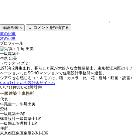
前の記事
次の記事
一級建築士
牛尾 出美
（ウシオ イズミ）
1973年2月生まれ。暮らしと家が大好きな女性建築士。東京都江東区のリノ
ベーションしたSOHOマンションで住宅設計事務所を運営。
シアワセを感じるコト＆モノは、猫・カメラ・旅・花・珈琲・映画・読書♪
いいひ住まいの設計舎サイトへ
代表：
牛尾圭一、牛尾出美
資格：
一級建築士2名
構造設計一級建築士1名
一級施工管理技士1名
住所：
東京都江東区東陽2-3-1-106