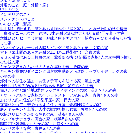
水廻・設備のこと
外廻のこと（庭・外構・窓）
照明のこと
インテリアのこと
メンテナンスのこと
いいひの家（新築）
里山移住で叶える、猫と暮らす憧れの『庭と家』＿ときがわ町の終の棲家
月島タイニーハウス＿建坪5.3木造耐火3階建/大人4人＆猫4匹が暮らす家
女性ひとりゼロエミ新築一戸建／床下エアコン＿親孝行＆ひとり暮らしを愉
しむ家
ビルトインガレージ付３階リビング／猫と暮らす家＿文京の家
アトリエ土間のある木造耐火ZEHの二世帯住宅＿台東の家
らせん階段のある二軒目の家＿愛着ある街で猫2匹と家族4人の家時間を愉し
む杉並の家
キャンプ好きなふたりの大きな屋根の家＿飯能の家
キッチン横並びダイニング回遊家事動線／南道路ラップサイディングの家＿
小平の家
郊外への移住を選ぶ＿共働き子育てを助ける家＿流山の家
仲良し6人家族がのびのび暮らせる家＿足立Yさんの家
猫さんと住む旗竿地3階建ラップサイディングの家＿品川Aさんの家
アウトドア好きご家族のペレットストーブがある家＿青梅Kさんの家
ふたりの終の住処／L字型平屋の家＿日光の家
玄関ひとつ二世帯で心地よく住まう家＿青梅H&Oさんの家
庭とキッチンと土間、人生の歓びを愉しむ家＿杉並Nさんの家
吹抜けリビングがある煉瓦の家＿越谷Hさんの家
シンプルナチュラル高台の家＿横浜Bさんの家
間口2間×3階建まちなかの家＿川口Kさんの家
ふたりの小さな家＿青戸Sさんの家