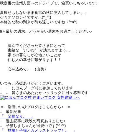
秋定番の信州方面へのドライブで、箱買いしちゃいます。
夏痩せもしないまま食欲の秋に突入してしまい、、
少々オソロシイですが...(^_^;)
本格的な秋の到来が待ち遠しいですね（^m^）
9月最初の週末、どうぞ良い週末をお過ごしください♪
読んでくださった皆さまにとって
素敵な 'いいひ' が訪れますよう...
家での暮らしが心地よいことが
住む人の幸せに繋がります！！
心を込めて♪ （出美）
いつも、応援ありがとうございます。
↓ ↓ にほんブログ村に参加しております
↓ ↓ 皆さまのあたたかいクリックに日々感謝です
≪ 別冊いいひブログはこちらから♪ ≫
↓ 最新記事
「 至福なり。 」
↓ 過去記事に秋映の写真ありました♪
↓ 子猫しまちゃんが可愛いです(*^-^*)
「 林檎と子猫とカメラストラップと。 」