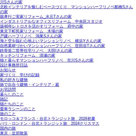
川Sさんの家
北欧インテリアを愉しむベースづくり＿マンションハーフリノベ船橋Sさん
の家
親孝行ご実家リフォーム_水元Tさんの家
インダストリアルなオフィスリフォーム＿中央区スタジオ
築46年レトロさを活かすリフォーム＿府中の家
東京下町民家リフォーム＿木場の家
戸建ハーフリノベ＿鴻巣Sさんの家
海と空を臨む心地よいマンションリノベ＿横浜Yさんの家
自然素材づかいマンションハーフリノベ＿世田谷Tさんの家
鉄骨造二世帯住宅リノベ＿大田Iさんの家
キッチンリフォーム＿清瀬の家
猫と暮らすマンションハーフリノベ＿市川Sさんの家
設計事務所日誌
お知らせ
家づくり 学びの記録
私の好きな建物
旅で出合う建物・インテリア・庭
お宅訪問
暮らしのこと
雑記
猫たちのこと
愛車ラシーンのこと
旅のこと
モロッコ＆フランス・台北トランジット旅＿2026初夏
パリ・ロンドン・台北トランジット旅＿2024クリスマス
国内の旅
東京・近郊散策