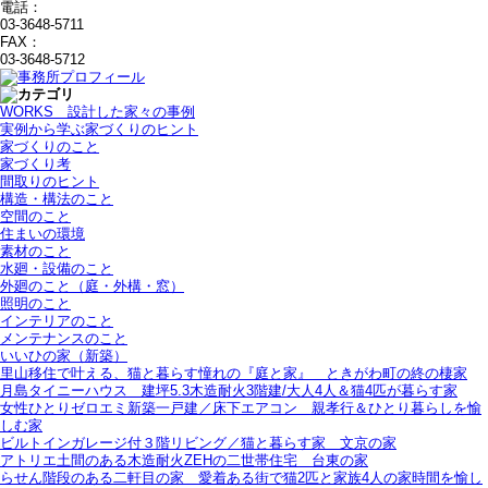
電話：
03-3648-5711
FAX：
03-3648-5712
WORKS＿設計した家々の事例
実例から学ぶ家づくりのヒント
家づくりのこと
家づくり考
間取りのヒント
構造・構法のこと
空間のこと
住まいの環境
素材のこと
水廻・設備のこと
外廻のこと（庭・外構・窓）
照明のこと
インテリアのこと
メンテナンスのこと
いいひの家（新築）
里山移住で叶える、猫と暮らす憧れの『庭と家』＿ときがわ町の終の棲家
月島タイニーハウス＿建坪5.3木造耐火3階建/大人4人＆猫4匹が暮らす家
女性ひとりゼロエミ新築一戸建／床下エアコン＿親孝行＆ひとり暮らしを愉
しむ家
ビルトインガレージ付３階リビング／猫と暮らす家＿文京の家
アトリエ土間のある木造耐火ZEHの二世帯住宅＿台東の家
らせん階段のある二軒目の家＿愛着ある街で猫2匹と家族4人の家時間を愉し