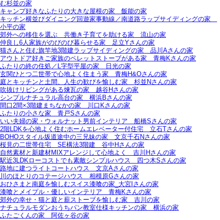
む杉並の家
キャンプ好きなふたりの大きな屋根の家＿飯能の家
キッチン横並びダイニング回遊家事動線／南道路ラップサイディングの家＿
小平の家
郊外への移住を選ぶ＿共働き子育てを助ける家＿流山の家
仲良し6人家族がのびのび暮らせる家＿足立Yさんの家
猫さんと住む旗竿地3階建ラップサイディングの家＿品川Aさんの家
アウトドア好きご家族のペレットストーブがある家＿青梅Kさんの家
ふたりの終の住処／L字型平屋の家＿日光の家
玄関ひとつ二世帯で心地よく住まう家＿青梅H&Oさんの家
庭とキッチンと土間、人生の歓びを愉しむ家＿杉並Nさんの家
吹抜けリビングがある煉瓦の家＿越谷Hさんの家
シンプルナチュラル高台の家＿横浜Bさんの家
間口2間×3階建まちなかの家＿川口Kさんの家
ふたりの小さな家＿青戸Sさんの家
いい夫婦の家・ウォルナット男前インテリア＿船橋Sさんの家
2階LDKを心地よく住むホームエレベーター付住宅＿立石Tさんの家
BOHOスタイル坂道途中の三兄妹の家＿文京千石Nさんの家
桜見の二世帯住宅＿SE構法3階建＿谷中Hさんの家
自然素材と新建材MIXアレンジして心地よく＿吉川Hさんの家
駅近3LDKローコストでも素敵シンプルハウス＿四つ木Sさんの家
路地に建つライトコートハウス＿文京Aさんの家
川のほとりのコテージハウス＿相模原Gさんの家
おひさまと南庭を愉しむスイス漆喰の家_大宮Iさんの家
漆喰とメイプル・優しいインテリア＿青梅Kさんの家
郊外の幸せ・猫と庭と薪ストーブを愉しむ家＿吉川の家
ナチュラルモダンおうちパン教室仕様キッチンの家＿横浜の家
ふたごくんの家＿阿佐ヶ谷の家