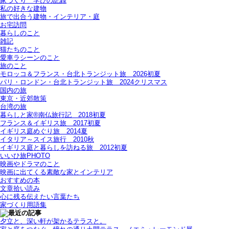
家づくり 学びの記録
私の好きな建物
旅で出合う建物・インテリア・庭
お宅訪問
暮らしのこと
雑記
猫たちのこと
愛車ラシーンのこと
旅のこと
モロッコ＆フランス・台北トランジット旅＿2026初夏
パリ・ロンドン・台北トランジット旅＿2024クリスマス
国内の旅
東京・近郊散策
台湾の旅
暮らしと家®南仏旅行記＿2018初夏
フランス＆イギリス旅＿2017初夏
イギリス庭めぐり旅＿2014夏
イタリア～スイス旅行 2010秋
イギリス庭と暮らしを訪ねる旅＿2012初夏
いいひ旅PHOTO
映画やドラマのこと
映画に出てくる素敵な家とインテリア
おすすめの本
文章拾い読み
心に残る伝えたい言葉たち
家づくり用語集
夕立と、深い軒が架かるテラスと。