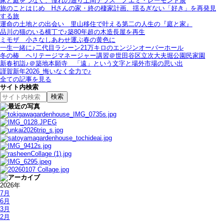
家と庭をつなぐ、憧れの通り土間テラス＿ノエミ・レーモンド展
旅のことはじめ＿Hさんの家・終の棲家計画、揺るぎない「好き」を再発見
する旅
運命の土地との出会い＿里山移住で叶える第二の人生の『庭と家』
品川の猫のいる横丁で♪築80年超の木造長屋を再生
ミモザ＿小さなしあわせ運ぶ春の黄色に
一生一緒に♪二代目ラシーン21万キロのエンジンオーバーホール
冬の椿＿ヘリテージマネージャー講習＠世田谷区立次大夫堀公園民家園
新春初詣♪＠築地本願寺＿「遠」という文字と場外市場の思い出
謹賀新年2026_悔いなく全力で♪
全ての記事を見る
サイト内検索
2026年
7月
6月
3月
2月