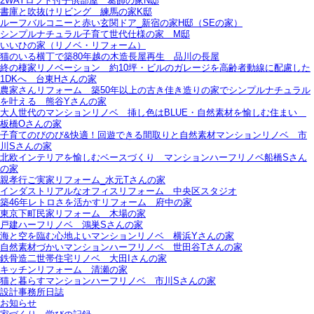
2WAYロフト付子供部屋＿葛飾の家N邸
書庫と吹抜けリビング 練馬の家K邸
ルーフバルコニーと赤い玄関ドア_新宿の家H邸（SEの家）
シンプルナチュラル子育て世代仕様の家 M邸
いいひの家（リノベ・リフォーム）
猫のいる横丁で築80年越の木造長屋再生＿品川の長屋
終の棲家リノベーション＿約10坪・ビルのガレージを高齢者動線に配慮した
1DKへ＿台東Hさんの家
農家さんリフォーム＿築50年以上の古き佳き造りの家でシンプルナチュラル
を叶える＿熊谷Yさんの家
大人世代のマンションリノベ＿挿し色はBLUE・自然素材を愉しむ住まい＿
板橋Oさんの家
子育てのびのび&快適！回遊できる間取りと自然素材マンションリノベ＿市
川Sさんの家
北欧インテリアを愉しむベースづくり＿マンションハーフリノベ船橋Sさん
の家
親孝行ご実家リフォーム_水元Tさんの家
インダストリアルなオフィスリフォーム＿中央区スタジオ
築46年レトロさを活かすリフォーム＿府中の家
東京下町民家リフォーム＿木場の家
戸建ハーフリノベ＿鴻巣Sさんの家
海と空を臨む心地よいマンションリノベ＿横浜Yさんの家
自然素材づかいマンションハーフリノベ＿世田谷Tさんの家
鉄骨造二世帯住宅リノベ＿大田Iさんの家
キッチンリフォーム＿清瀬の家
猫と暮らすマンションハーフリノベ＿市川Sさんの家
設計事務所日誌
お知らせ