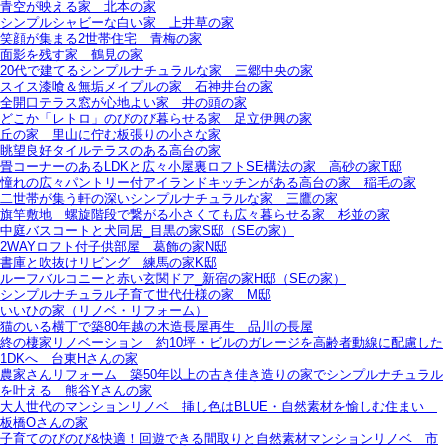
青空が映える家＿北本の家
シンプルシャビーな白い家＿上井草の家
笑顔が集まる2世帯住宅＿青梅の家
面影を残す家＿鶴見の家
20代で建てるシンプルナチュラルな家＿三郷中央の家
スイス漆喰＆無垢メイプルの家＿石神井台の家
全開口テラス窓が心地よい家＿井の頭の家
どこか「レトロ」のびのび暮らせる家＿足立伊興の家
丘の家＿里山に佇む板張りの小さな家
眺望良好タイルテラスのある高台の家
畳コーナーのあるLDKと広々小屋裏ロフトSE構法の家＿高砂の家T邸
憧れの広々パントリー付アイランドキッチンがある高台の家＿稲毛の家
二世帯が集う軒の深いシンプルナチュラルな家＿三鷹の家
旗竿敷地＿螺旋階段で繋がる小さくても広々暮らせる家＿杉並の家
中庭バスコートと犬同居_目黒の家S邸（SEの家）
2WAYロフト付子供部屋＿葛飾の家N邸
書庫と吹抜けリビング 練馬の家K邸
ルーフバルコニーと赤い玄関ドア_新宿の家H邸（SEの家）
シンプルナチュラル子育て世代仕様の家 M邸
いいひの家（リノベ・リフォーム）
猫のいる横丁で築80年越の木造長屋再生＿品川の長屋
終の棲家リノベーション＿約10坪・ビルのガレージを高齢者動線に配慮した
1DKへ＿台東Hさんの家
農家さんリフォーム＿築50年以上の古き佳き造りの家でシンプルナチュラル
を叶える＿熊谷Yさんの家
大人世代のマンションリノベ＿挿し色はBLUE・自然素材を愉しむ住まい＿
板橋Oさんの家
子育てのびのび&快適！回遊できる間取りと自然素材マンションリノベ＿市