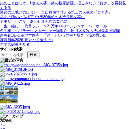
旅のことはじめ＿Hさんの家・終の棲家計画、揺るぎない「好き」を再発見
する旅
運命の土地との出会い＿里山移住で叶える第二の人生の『庭と家』
品川の猫のいる横丁で♪築80年超の木造長屋を再生
ミモザ＿小さなしあわせ運ぶ春の黄色に
一生一緒に♪二代目ラシーン21万キロのエンジンオーバーホール
冬の椿＿ヘリテージマネージャー講習＠世田谷区立次大夫堀公園民家園
新春初詣♪＠築地本願寺＿「遠」という文字と場外市場の思い出
謹賀新年2026_悔いなく全力で♪
全ての記事を見る
サイト内検索
2026年
7月