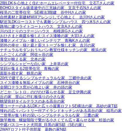
2階LDKを心地よく住むホームエレベーター付住宅＿立石Tさんの家
BOHOスタイル坂道途中の三兄妹の家＿文京千石Nさんの家
桜見の二世帯住宅＿SE構法3階建＿谷中Hさんの家
自然素材と新建材MIXアレンジして心地よく＿吉川Hさんの家
駅近3LDKローコストでも素敵シンプルハウス＿四つ木Sさんの家
路地に建つライトコートハウス＿文京Aさんの家
川のほとりのコテージハウス＿相模原Gさんの家
おひさまと南庭を愉しむスイス漆喰の家_大宮Iさんの家
漆喰とメイプル・優しいインテリア＿青梅Kさんの家
郊外の幸せ・猫と庭と薪ストーブを愉しむ家＿吉川の家
ナチュラルモダンおうちパン教室仕様キッチンの家＿横浜の家
ふたごくんの家＿阿佐ヶ谷の家
青空が映える家＿北本の家
シンプルシャビーな白い家＿上井草の家
笑顔が集まる2世帯住宅＿青梅の家
面影を残す家＿鶴見の家
20代で建てるシンプルナチュラルな家＿三郷中央の家
スイス漆喰＆無垢メイプルの家＿石神井台の家
全開口テラス窓が心地よい家＿井の頭の家
どこか「レトロ」のびのび暮らせる家＿足立伊興の家
丘の家＿里山に佇む板張りの小さな家
眺望良好タイルテラスのある高台の家
畳コーナーのあるLDKと広々小屋裏ロフトSE構法の家＿高砂の家T邸
憧れの広々パントリー付アイランドキッチンがある高台の家＿稲毛の家
二世帯が集う軒の深いシンプルナチュラルな家＿三鷹の家
旗竿敷地＿螺旋階段で繋がる小さくても広々暮らせる家＿杉並の家
中庭バスコートと犬同居_目黒の家S邸（SEの家）
2WAYロフト付子供部屋＿葛飾の家N邸