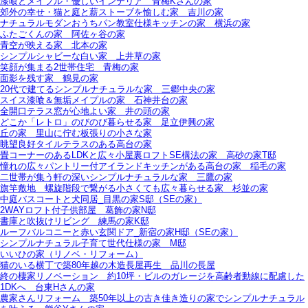
漆喰とメイプル・優しいインテリア＿青梅Kさんの家
郊外の幸せ・猫と庭と薪ストーブを愉しむ家＿吉川の家
ナチュラルモダンおうちパン教室仕様キッチンの家＿横浜の家
ふたごくんの家＿阿佐ヶ谷の家
青空が映える家＿北本の家
シンプルシャビーな白い家＿上井草の家
笑顔が集まる2世帯住宅＿青梅の家
面影を残す家＿鶴見の家
20代で建てるシンプルナチュラルな家＿三郷中央の家
スイス漆喰＆無垢メイプルの家＿石神井台の家
全開口テラス窓が心地よい家＿井の頭の家
どこか「レトロ」のびのび暮らせる家＿足立伊興の家
丘の家＿里山に佇む板張りの小さな家
眺望良好タイルテラスのある高台の家
畳コーナーのあるLDKと広々小屋裏ロフトSE構法の家＿高砂の家T邸
憧れの広々パントリー付アイランドキッチンがある高台の家＿稲毛の家
二世帯が集う軒の深いシンプルナチュラルな家＿三鷹の家
旗竿敷地＿螺旋階段で繋がる小さくても広々暮らせる家＿杉並の家
中庭バスコートと犬同居_目黒の家S邸（SEの家）
2WAYロフト付子供部屋＿葛飾の家N邸
書庫と吹抜けリビング 練馬の家K邸
ルーフバルコニーと赤い玄関ドア_新宿の家H邸（SEの家）
シンプルナチュラル子育て世代仕様の家 M邸
いいひの家（リノベ・リフォーム）
猫のいる横丁で築80年越の木造長屋再生＿品川の長屋
終の棲家リノベーション＿約10坪・ビルのガレージを高齢者動線に配慮した
1DKへ＿台東Hさんの家
農家さんリフォーム＿築50年以上の古き佳き造りの家でシンプルナチュラル