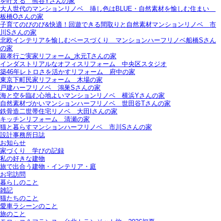
を叶える＿熊谷Yさんの家
大人世代のマンションリノベ＿挿し色はBLUE・自然素材を愉しむ住まい＿
板橋Oさんの家
子育てのびのび&快適！回遊できる間取りと自然素材マンションリノベ＿市
川Sさんの家
北欧インテリアを愉しむベースづくり＿マンションハーフリノベ船橋Sさん
の家
親孝行ご実家リフォーム_水元Tさんの家
インダストリアルなオフィスリフォーム＿中央区スタジオ
築46年レトロさを活かすリフォーム＿府中の家
東京下町民家リフォーム＿木場の家
戸建ハーフリノベ＿鴻巣Sさんの家
海と空を臨む心地よいマンションリノベ＿横浜Yさんの家
自然素材づかいマンションハーフリノベ＿世田谷Tさんの家
鉄骨造二世帯住宅リノベ＿大田Iさんの家
キッチンリフォーム＿清瀬の家
猫と暮らすマンションハーフリノベ＿市川Sさんの家
設計事務所日誌
お知らせ
家づくり 学びの記録
私の好きな建物
旅で出合う建物・インテリア・庭
お宅訪問
暮らしのこと
雑記
猫たちのこと
愛車ラシーンのこと
旅のこと