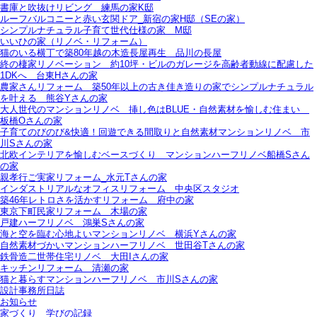
書庫と吹抜けリビング 練馬の家K邸
ルーフバルコニーと赤い玄関ドア_新宿の家H邸（SEの家）
シンプルナチュラル子育て世代仕様の家 M邸
いいひの家（リノベ・リフォーム）
猫のいる横丁で築80年越の木造長屋再生＿品川の長屋
終の棲家リノベーション＿約10坪・ビルのガレージを高齢者動線に配慮した
1DKへ＿台東Hさんの家
農家さんリフォーム＿築50年以上の古き佳き造りの家でシンプルナチュラル
を叶える＿熊谷Yさんの家
大人世代のマンションリノベ＿挿し色はBLUE・自然素材を愉しむ住まい＿
板橋Oさんの家
子育てのびのび&快適！回遊できる間取りと自然素材マンションリノベ＿市
川Sさんの家
北欧インテリアを愉しむベースづくり＿マンションハーフリノベ船橋Sさん
の家
親孝行ご実家リフォーム_水元Tさんの家
インダストリアルなオフィスリフォーム＿中央区スタジオ
築46年レトロさを活かすリフォーム＿府中の家
東京下町民家リフォーム＿木場の家
戸建ハーフリノベ＿鴻巣Sさんの家
海と空を臨む心地よいマンションリノベ＿横浜Yさんの家
自然素材づかいマンションハーフリノベ＿世田谷Tさんの家
鉄骨造二世帯住宅リノベ＿大田Iさんの家
キッチンリフォーム＿清瀬の家
猫と暮らすマンションハーフリノベ＿市川Sさんの家
設計事務所日誌
お知らせ
家づくり 学びの記録