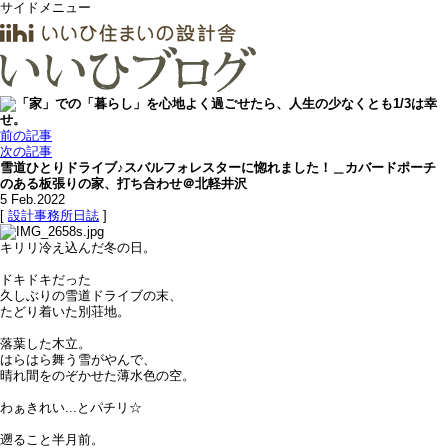
サイドメニュー
前の記事
次の記事
雪道ひとりドライブ♪スバルフォレスターに惚れました！＿カバードポーチ
のある板張りの家、打ち合わせ＠北軽井沢
5
Feb.2022
[
設計事務所日誌
]
キリリ冷え込んだ冬の日。
ドキドキだった
久しぶりの雪道ドライブの末、
たどり着いた別荘地。
落葉した木立。
はらはら舞う雪がやんで、
晴れ間をのぞかせた薄水色の空。
わぁきれい...とパチリ☆
遡ること半月前。