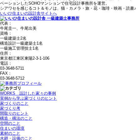
ベーションしたSOHOマンションで住宅設計事務所を運営。
シアワセを感じるコト＆モノは、猫・カメラ・旅・花・珈琲・映画・読書♪
いいひ住まいの設計舎サイトへ
代表：
牛尾圭一、牛尾出美
資格：
一級建築士2名
構造設計一級建築士1名
一級施工管理技士1名
住所：
東京都江東区東陽2-3-1-106
電話：
03-3648-5711
FAX：
03-3648-5712
WORKS＿設計した家々の事例
実例から学ぶ家づくりのヒント
家づくりのこと
家づくり考
間取りのヒント
構造・構法のこと
空間のこと
住まいの環境
素材のこと
水廻・設備のこと