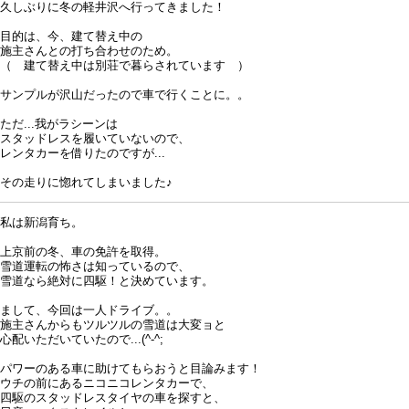
久しぶりに冬の軽井沢へ行ってきました！
目的は、今、建て替え中の
施主さんとの打ち合わせのため。
（ 建て替え中は別荘で暮らされています ）
サンプルが沢山だったので車で行くことに。。
ただ...我がラシーンは
スタッドレスを履いていないので、
レンタカーを借りたのですが...
その走りに惚れてしまいました♪
私は新潟育ち。
上京前の冬、車の免許を取得。
雪道運転の怖さは知っているので、
雪道なら絶対に四駆！と決めています。
まして、今回は一人ドライブ。。
施主さんからもツルツルの雪道は大変ョと
心配いただいていたので...(^-^;
パワーのある車に助けてもらおうと目論みます！
ウチの前にあるニコニコレンタカーで、
四駆のスタッドレスタイヤの車を探すと、