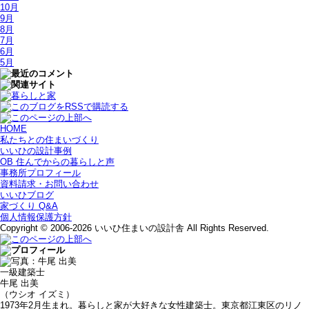
10月
9月
8月
7月
6月
5月
HOME
私たちとの住まいづくり
いいひの設計事例
OB 住んでからの暮らしと声
事務所プロフィール
資料請求・お問い合わせ
いいひブログ
家づくり Q&A
個人情報保護方針
Copyright © 2006-2026 いいひ住まいの設計舎 All Rights Reserved.
一級建築士
牛尾 出美
（ウシオ イズミ）
1973年2月生まれ。暮らしと家が大好きな女性建築士。東京都江東区のリノ