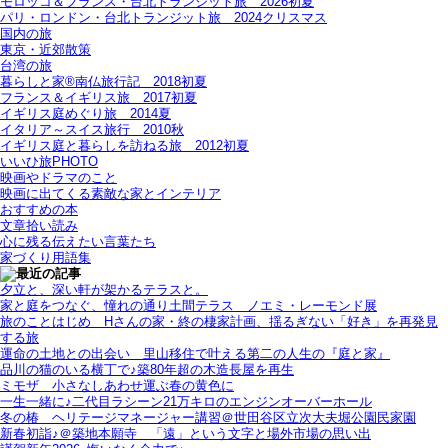
モロッコ＆フランス・台北トランジット旅＿2026初夏
パリ・ロンドン・台北トランジット旅＿2024クリスマス
国内の旅
東京・近郊散策
台湾の旅
暮らしと家®南仏旅行記＿2018初夏
フランス＆イギリス旅＿2017初夏
イギリス庭めぐり旅＿2014夏
イタリア～スイス旅行 2010秋
イギリス庭と暮らしを訪ねる旅＿2012初夏
いいひ旅PHOTO
映画やドラマのこと
映画に出てくる素敵な家とインテリア
おすすめの本
文章拾い読み
心に残る伝えたい言葉たち
家づくり用語集
夕立と、深い軒が架かるテラスと。
家と庭をつなぐ、憧れの通り土間テラス＿ノエミ・レーモンド展
旅のことはじめ＿Hさんの家・終の棲家計画、揺るぎない「好き」を再発見
する旅
運命の土地との出会い＿里山移住で叶える第二の人生の『庭と家』
品川の猫のいる横丁で♪築80年超の木造長屋を再生
ミモザ＿小さなしあわせ運ぶ春の黄色に
一生一緒に♪二代目ラシーン21万キロのエンジンオーバーホール
冬の椿＿ヘリテージマネージャー講習＠世田谷区立次大夫堀公園民家園
新春初詣♪＠築地本願寺＿「遠」という文字と場外市場の思い出