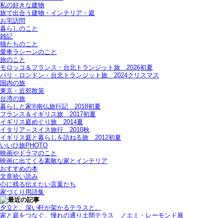
私の好きな建物
旅で出合う建物・インテリア・庭
お宅訪問
暮らしのこと
雑記
猫たちのこと
愛車ラシーンのこと
旅のこと
モロッコ＆フランス・台北トランジット旅＿2026初夏
パリ・ロンドン・台北トランジット旅＿2024クリスマス
国内の旅
東京・近郊散策
台湾の旅
暮らしと家®南仏旅行記＿2018初夏
フランス＆イギリス旅＿2017初夏
イギリス庭めぐり旅＿2014夏
イタリア～スイス旅行 2010秋
イギリス庭と暮らしを訪ねる旅＿2012初夏
いいひ旅PHOTO
映画やドラマのこと
映画に出てくる素敵な家とインテリア
おすすめの本
文章拾い読み
心に残る伝えたい言葉たち
家づくり用語集
夕立と、深い軒が架かるテラスと。
家と庭をつなぐ、憧れの通り土間テラス＿ノエミ・レーモンド展