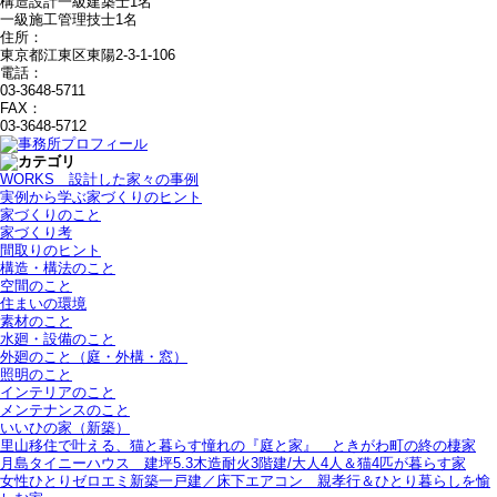
構造設計一級建築士1名
一級施工管理技士1名
住所：
東京都江東区東陽2-3-1-106
電話：
03-3648-5711
FAX：
03-3648-5712
WORKS＿設計した家々の事例
実例から学ぶ家づくりのヒント
家づくりのこと
家づくり考
間取りのヒント
構造・構法のこと
空間のこと
住まいの環境
素材のこと
水廻・設備のこと
外廻のこと（庭・外構・窓）
照明のこと
インテリアのこと
メンテナンスのこと
いいひの家（新築）
里山移住で叶える、猫と暮らす憧れの『庭と家』＿ときがわ町の終の棲家
月島タイニーハウス＿建坪5.3木造耐火3階建/大人4人＆猫4匹が暮らす家
女性ひとりゼロエミ新築一戸建／床下エアコン＿親孝行＆ひとり暮らしを愉