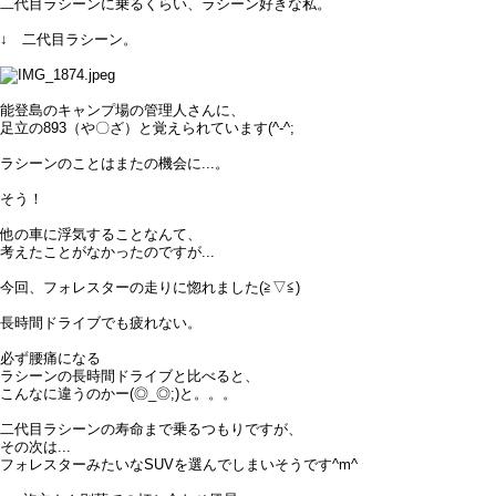
二代目ラシーンに乗るくらい、ラシーン好きな私。
↓ 二代目ラシーン。
能登島のキャンプ場の管理人さんに、
足立の893（や〇ざ）と覚えられています(^-^;
ラシーンのことはまたの機会に...。
そう！
他の車に浮気することなんて、
考えたことがなかったのですが...
今回、フォレスターの走りに惚れました(≧▽≦)
長時間ドライブでも疲れない。
必ず腰痛になる
ラシーンの長時間ドライブと比べると、
こんなに違うのかー(◎_◎;)と。。。
二代目ラシーンの寿命まで乗るつもりですが、
その次は...
フォレスターみたいなSUVを選んでしまいそうです^m^