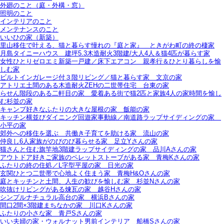
外廻のこと（庭・外構・窓）
照明のこと
インテリアのこと
メンテナンスのこと
いいひの家（新築）
里山移住で叶える、猫と暮らす憧れの『庭と家』＿ときがわ町の終の棲家
月島タイニーハウス＿建坪5.3木造耐火3階建/大人4人＆猫4匹が暮らす家
女性ひとりゼロエミ新築一戸建／床下エアコン＿親孝行＆ひとり暮らしを愉
しむ家
ビルトインガレージ付３階リビング／猫と暮らす家＿文京の家
アトリエ土間のある木造耐火ZEHの二世帯住宅＿台東の家
らせん階段のある二軒目の家＿愛着ある街で猫2匹と家族4人の家時間を愉し
む杉並の家
キャンプ好きなふたりの大きな屋根の家＿飯能の家
キッチン横並びダイニング回遊家事動線／南道路ラップサイディングの家＿
小平の家
郊外への移住を選ぶ＿共働き子育てを助ける家＿流山の家
仲良し6人家族がのびのび暮らせる家＿足立Yさんの家
猫さんと住む旗竿地3階建ラップサイディングの家＿品川Aさんの家
アウトドア好きご家族のペレットストーブがある家＿青梅Kさんの家
ふたりの終の住処／L字型平屋の家＿日光の家
玄関ひとつ二世帯で心地よく住まう家＿青梅H&Oさんの家
庭とキッチンと土間、人生の歓びを愉しむ家＿杉並Nさんの家
吹抜けリビングがある煉瓦の家＿越谷Hさんの家
シンプルナチュラル高台の家＿横浜Bさんの家
間口2間×3階建まちなかの家＿川口Kさんの家
ふたりの小さな家＿青戸Sさんの家
いい夫婦の家・ウォルナット男前インテリア＿船橋Sさんの家