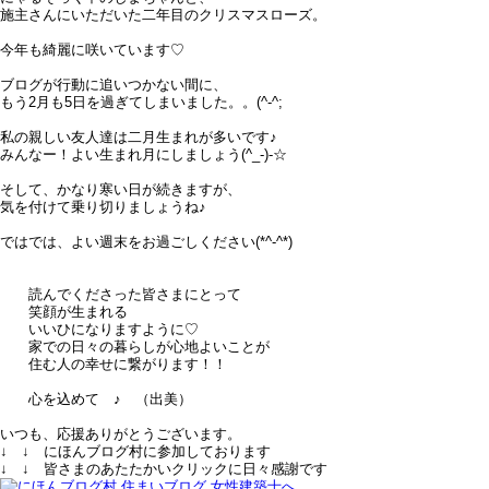
施主さんにいただいた二年目のクリスマスローズ。
今年も綺麗に咲いています♡
ブログが行動に追いつかない間に、
もう2月も5日を過ぎてしまいました。。(^-^;
私の親しい友人達は二月生まれが多いです♪
みんなー！よい生まれ月にしましょう(^_-)-☆
そして、かなり寒い日が続きますが、
気を付けて乗り切りましょうね♪
ではでは、よい週末をお過ごしください(*^-^*)
読んでくださった皆さまにとって
笑顔が生まれる
いいひになりますように♡
家での日々の暮らしが心地よいことが
住む人の幸せに繋がります！！
心を込めて ♪ （出美）
いつも、応援ありがとうございます。
↓ ↓ にほんブログ村に参加しております
↓ ↓ 皆さまのあたたかいクリックに日々感謝です