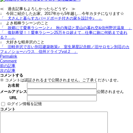
≪ 過去記事もよろしかったらどうぞ♪ ≫
↓ 今回ご紹介したお家。2017年から5年越し...今年カタチになります☆
「 犬さんと暮らすカバードポーチ付きの家を設計中♪ 」
↓ よき相棒ラシーンのこと
「 故郷にて愛車ラシーンと♪＿秋の海辺と里山の暮れ空&信州野沢温泉 」
「 復刻希望！！愛車ラシーン25万キロ超えて...仕事に旅に何処まで走れ
る？ 」
↓ 大好きな軽井沢のこと
「 旧軽井沢で古い別荘建築散策♪＿室生犀星記念館／旧サロモン別荘のカ
フェ／ショーハウス＿信州ドライブvol.2 」
Permalink
Comment
前の記事
次の記事
コメントする
※ コメントは認証されるまで公開されません。ご了承くださいませ。
お名前
公開されません
メールアドレス
URL
ログイン情報を記憶
コメント