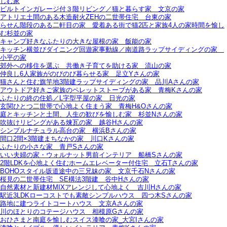
しむ家
ビルトインガレージ付３階リビング／猫と暮らす家＿文京の家
アトリエ土間のある木造耐火ZEHの二世帯住宅＿台東の家
らせん階段のある二軒目の家＿愛着ある街で猫2匹と家族4人の家時間を愉し
む杉並の家
キャンプ好きなふたりの大きな屋根の家＿飯能の家
キッチン横並びダイニング回遊家事動線／南道路ラップサイディングの家＿
小平の家
郊外への移住を選ぶ＿共働き子育てを助ける家＿流山の家
仲良し6人家族がのびのび暮らせる家＿足立Yさんの家
猫さんと住む旗竿地3階建ラップサイディングの家＿品川Aさんの家
アウトドア好きご家族のペレットストーブがある家＿青梅Kさんの家
ふたりの終の住処／L字型平屋の家＿日光の家
玄関ひとつ二世帯で心地よく住まう家＿青梅H&Oさんの家
庭とキッチンと土間、人生の歓びを愉しむ家＿杉並Nさんの家
吹抜けリビングがある煉瓦の家＿越谷Hさんの家
シンプルナチュラル高台の家＿横浜Bさんの家
間口2間×3階建まちなかの家＿川口Kさんの家
ふたりの小さな家＿青戸Sさんの家
いい夫婦の家・ウォルナット男前インテリア＿船橋Sさんの家
2階LDKを心地よく住むホームエレベーター付住宅＿立石Tさんの家
BOHOスタイル坂道途中の三兄妹の家＿文京千石Nさんの家
桜見の二世帯住宅＿SE構法3階建＿谷中Hさんの家
自然素材と新建材MIXアレンジして心地よく＿吉川Hさんの家
駅近3LDKローコストでも素敵シンプルハウス＿四つ木Sさんの家
路地に建つライトコートハウス＿文京Aさんの家
川のほとりのコテージハウス＿相模原Gさんの家
おひさまと南庭を愉しむスイス漆喰の家_大宮Iさんの家