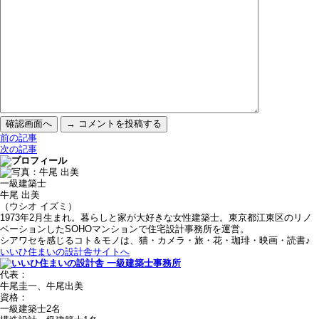
前の記事
次の記事
一級建築士
牛尾 出美
（ウシオ イズミ）
1973年2月生まれ。暮らしと家が大好きな女性建築士。東京都江東区のリノ
ベーションしたSOHOマンションで住宅設計事務所を運営。
シアワセを感じるコト＆モノは、猫・カメラ・旅・花・珈琲・映画・読書♪
いいひ住まいの設計舎サイトへ
代表：
牛尾圭一、牛尾出美
資格：
一級建築士2名