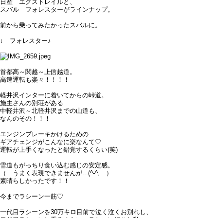
日産
エクストレイルと、
スバル フォレスターがラインナップ。
前から乗ってみたかったスバルに。
↓ フォレスター♪
首都高～関越～上信越道。
高速運転も楽々！！！！
軽井沢インターに着いてからの峠道。
施主さんの別荘がある
中軽井沢～北軽井沢までの山道も、
なんのその！！！
エンジンブレーキかけるための
ギアチェンジがこんなに楽なんて♡
運転が上手くなったと錯覚するくらい(笑)
雪道もがっちり食い込む感じの安定感。
（ うまく表現できませんが...(^-^; ）
素晴らしかったです！！
今までラシーン一筋♡
一代目ラシーンを30万キロ目前で泣く泣くお別れし、