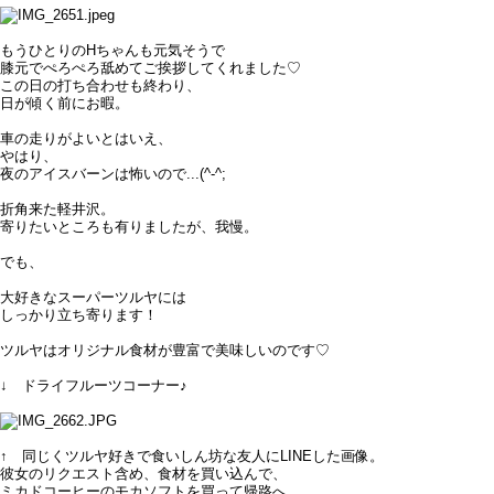
もうひとりのHちゃんも元気そうで
膝元でぺろぺろ舐めてご挨拶してくれました♡
この日の打ち合わせも終わり、
日が傾く前にお暇。
車の走りがよいとはいえ、
やはり、
夜のアイスバーンは怖いので...(^-^;
折角来た軽井沢。
寄りたいところも有りましたが、我慢。
でも、
大好きなスーパーツルヤには
しっかり立ち寄ります！
ツルヤはオリジナル食材が豊富で美味しいのです♡
↓ ドライフルーツコーナー♪
↑ 同じくツルヤ好きで食いしん坊な友人にLINEした画像。
彼女のリクエスト含め、食材を買い込んで、
ミカドコーヒーのモカソフトを買って帰路へ。