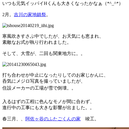
いつも元気イッパイHくんも大きくなったかなぁ（*^_^*）
2月。
吉川の家地鎮祭
。
寒風吹きすさぶ中でしたが、お天気にも恵まれ、
素敵なお式が執り行われました。
そして、大雪が、二回も関東地方に。。
打ち合わせが中止になったりしてのお家じかんに、
呑気にメジロ写真を撮っていましたが、
住設メーカーの工場が雪で倒壊。
。
入るはずの工程に色んなモノが間に合わず、
進行中の工事にも大きな影響が出ました。。
春三月、、
阿佐ヶ谷のふたごくんの家
竣工。