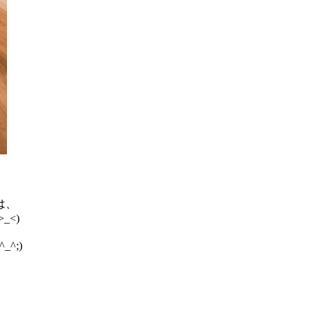
は、
<)
^;)