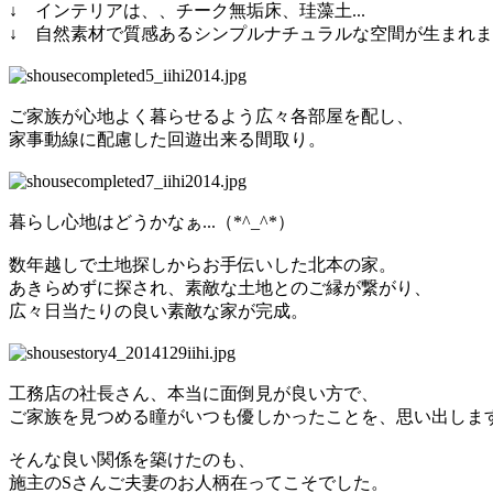
↓ インテリアは、、チーク無垢床、珪藻土...
↓ 自然素材で質感あるシンプルナチュラルな空間が生まれ
ご家族が心地よく暮らせるよう広々各部屋を配し、
家事動線に配慮した回遊出来る間取り。
暮らし心地はどうかなぁ...（*^_^*）
数年越しで土地探しからお手伝いした北本の家。
あきらめずに探され、素敵な土地とのご縁が繋がり、
広々日当たりの良い素敵な家が完成。
工務店の社長さん、本当に面倒見が良い方で、
ご家族を見つめる瞳がいつも優しかったことを、思い出しま
そんな良い関係を築けたのも、
施主のSさんご夫妻のお人柄在ってこそでした。