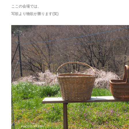
ここの会場では、
写欲より物欲が勝ります(笑)