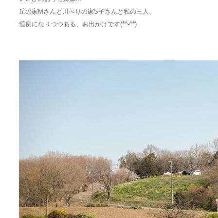
丘の家Mさんと川べりの家S子さんと私の三人、
恒例になりつつある、お出かけです(*^-^*)