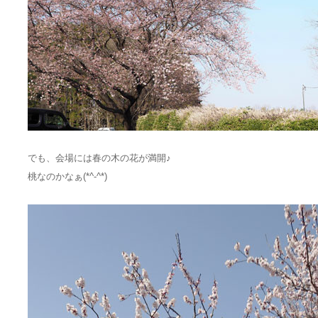
でも、会場には春の木の花が満開♪
桃なのかなぁ(*^-^*)