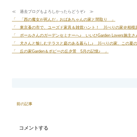
≪ 過去ブログもよろしかったらどうぞ♪ ≫
「 「西の魔女が死んだ」おばあちゃんの家と間取り 」
「 東京蚤の市で、ユーズド家具＆雑貨ハント！＿川べりの家＠相模
「 ポールさんのガーデンセミナーへ♪＿いいひGarden Lovers施
「 犬さんと愉しむテラスと庭のある暮らし♪＿川べりの家、この夏
「 丘の家Garden＆ポピーの丘夕景＿5月の記憶♪ 」
前の記事
コメントする