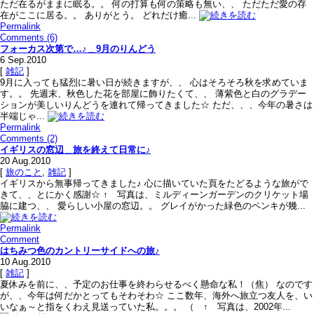
ただ在るがままに眠る。。 何の打算も何の策略も無い、、 ただただ愛の存
在がここに居る。。 ありがとう。 どれだけ癒...
Permalink
Comments (6)
フォーカス次第で…♪＿9月のりんどう
6
Sep.2010
[
雑記
]
9月に入っても猛烈に暑い日が続きますが、、 心はそろそろ秋を求めていま
す。。 先週末、秋色した花を部屋に飾りたくて、、 薄紫色と白のグラデー
ションが美しいりんどうを連れて帰ってきました☆ ただ、、、今年の暑さは
半端じゃ...
Permalink
Comments (2)
イギリスの窓辺＿旅を終えて日常に♪
20
Aug.2010
[
旅のこと
,
雑記
]
イギリスから無事帰ってきました♪ 心に描いていた頁をたどるような旅がで
きて、、とにかく感謝☆ ↑ 写真は、ミルディーンガーデンのクリケット場
脇に建つ、、 愛らしい小屋の窓辺。。 グレイがかった緑色のペンキが幾...
Permalink
Comment
はちみつ色のカントリーサイドへの旅♪
10
Aug.2010
[
雑記
]
夏休みを前に、、予定のお仕事を終わらせるべく懸命な私！（焦） なのです
が、、今年は何だかとってもそわそわ☆ ここ数年、海外へ旅立つ友人を、い
いなぁ～と指をくわえ見送っていた私。。。 （ ↑ 写真は、2002年...