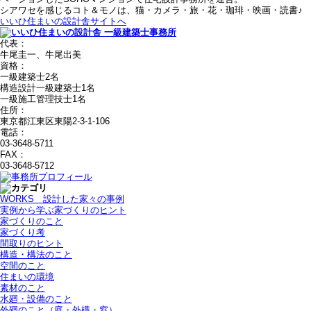
シアワセを感じるコト＆モノは、猫・カメラ・旅・花・珈琲・映画・読書♪
いいひ住まいの設計舎サイトへ
代表：
牛尾圭一、牛尾出美
資格：
一級建築士2名
構造設計一級建築士1名
一級施工管理技士1名
住所：
東京都江東区東陽2-3-1-106
電話：
03-3648-5711
FAX：
03-3648-5712
WORKS＿設計した家々の事例
実例から学ぶ家づくりのヒント
家づくりのこと
家づくり考
間取りのヒント
構造・構法のこと
空間のこと
住まいの環境
素材のこと
水廻・設備のこと
外廻のこと（庭・外構・窓）