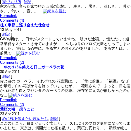
[
家づくり考
,
雑記
]
家の記憶。育った家で得た五感の記憶。。 寒さ、、暑さ、、涼しさ、、暖か
さ、、匂い、、音。。...
Permalink
Comments (4)
往く季節＿巡り会えた仕合せ
13
May.2011
[
雑記
]
GWも明け、、日常がスタートしていますね。 明けた途端、、慌ただしく通
常業務をスタートさせていますが、、 久しぶりのブログ更新となってしまい
ました。 実は、GW中に、ある方とのお別れがありました。 ある方とは、、
前職で...
Permalink
Comments (2)
一年の１/3を終える日＿ガーベラの花
30
Apr.2011
[
雑記
]
赤と白の ガーベラ。 それぞれの 花言葉は、、 「常に前進」 「希望」 なぜ
か最近、白い花ばかりを飾っていましたが、、 花屋さんで、ふっと、目を惹
かれた赤と白とマゼンタのガーベラの花束。 潜在的に元気が欲しかったのか
な...
Permalink
Comments (2)
葉桜の頃 想うこと
23
Apr.2011
[
心に残る伝えたい言葉たち
,
雑記
]
ここのところ、目まぐるしく忙しく、、 久しぶりのブログ更新になってしま
いました。 東京は、満開だった桜も散り、、葉桜に変わり、、 新緑が眩し