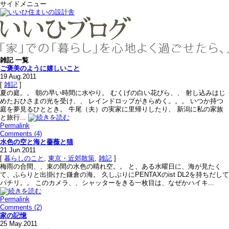
サイドメニュー
雑記 一覧
ご褒美のように嬉しいこと
19
Aug.2011
[
雑記
]
夏の庭。。 朝の早い時間に水やり。 むくげの白い花びら、、 射し込みはじ
めたおひさまの光を受け、、 レインドロップがきらめく。。。 いつか持つ
庭を夢見るひととき。 牛尾（夫）の実家に里帰りしたり、 新潟に私の家族
と旅行...
Permalink
Comments (4)
水色の空と海と薔薇と猫
21
Jun.2011
[
暮らしのこと
,
東京・近郊散策
,
雑記
]
梅雨の合間、、束の間の水色の晴れ空。。 と、ある水曜日に、海が見たく
て、ふらりと出掛けた鎌倉の海。 久しぶりにPENTAXのist DL2を持ちだして
パチリ。。 このカメラ、、シャッターをきる一枚目は、なぜかハイキ...
Permalink
Comments (2)
家の記憶
25
May.2011