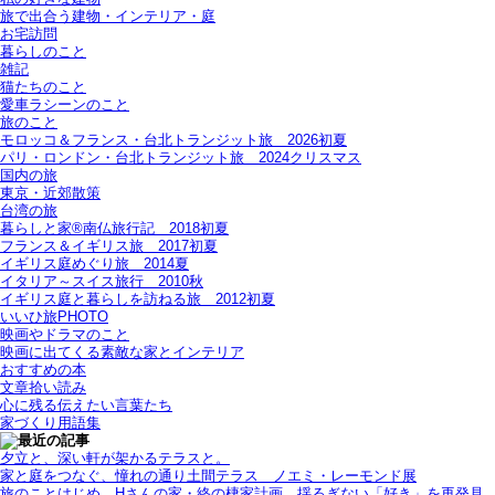
旅で出合う建物・インテリア・庭
お宅訪問
暮らしのこと
雑記
猫たちのこと
愛車ラシーンのこと
旅のこと
モロッコ＆フランス・台北トランジット旅＿2026初夏
パリ・ロンドン・台北トランジット旅＿2024クリスマス
国内の旅
東京・近郊散策
台湾の旅
暮らしと家®南仏旅行記＿2018初夏
フランス＆イギリス旅＿2017初夏
イギリス庭めぐり旅＿2014夏
イタリア～スイス旅行 2010秋
イギリス庭と暮らしを訪ねる旅＿2012初夏
いいひ旅PHOTO
映画やドラマのこと
映画に出てくる素敵な家とインテリア
おすすめの本
文章拾い読み
心に残る伝えたい言葉たち
家づくり用語集
夕立と、深い軒が架かるテラスと。
家と庭をつなぐ、憧れの通り土間テラス＿ノエミ・レーモンド展
旅のことはじめ＿Hさんの家・終の棲家計画、揺るぎない「好き」を再発見