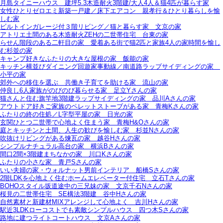
月島タイニーハウス＿建坪5.3木造耐火3階建/大人4人＆猫4匹が暮らす家
女性ひとりゼロエミ新築一戸建／床下エアコン＿親孝行＆ひとり暮らしを愉
しむ家
ビルトインガレージ付３階リビング／猫と暮らす家＿文京の家
アトリエ土間のある木造耐火ZEHの二世帯住宅＿台東の家
らせん階段のある二軒目の家＿愛着ある街で猫2匹と家族4人の家時間を愉し
む杉並の家
キャンプ好きなふたりの大きな屋根の家＿飯能の家
キッチン横並びダイニング回遊家事動線／南道路ラップサイディングの家＿
小平の家
郊外への移住を選ぶ＿共働き子育てを助ける家＿流山の家
仲良し6人家族がのびのび暮らせる家＿足立Yさんの家
猫さんと住む旗竿地3階建ラップサイディングの家＿品川Aさんの家
アウトドア好きご家族のペレットストーブがある家＿青梅Kさんの家
ふたりの終の住処／L字型平屋の家＿日光の家
玄関ひとつ二世帯で心地よく住まう家＿青梅H&Oさんの家
庭とキッチンと土間、人生の歓びを愉しむ家＿杉並Nさんの家
吹抜けリビングがある煉瓦の家＿越谷Hさんの家
シンプルナチュラル高台の家＿横浜Bさんの家
間口2間×3階建まちなかの家＿川口Kさんの家
ふたりの小さな家＿青戸Sさんの家
いい夫婦の家・ウォルナット男前インテリア＿船橋Sさんの家
2階LDKを心地よく住むホームエレベーター付住宅＿立石Tさんの家
BOHOスタイル坂道途中の三兄妹の家＿文京千石Nさんの家
桜見の二世帯住宅＿SE構法3階建＿谷中Hさんの家
自然素材と新建材MIXアレンジして心地よく＿吉川Hさんの家
駅近3LDKローコストでも素敵シンプルハウス＿四つ木Sさんの家
路地に建つライトコートハウス＿文京Aさんの家