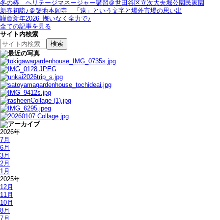
冬の椿＿ヘリテージマネージャー講習＠世田谷区立次大夫堀公園民家園
新春初詣♪＠築地本願寺＿「遠」という文字と場外市場の思い出
謹賀新年2026_悔いなく全力で♪
全ての記事を見る
サイト内検索
2026年
7月
6月
3月
2月
1月
2025年
12月
11月
10月
8月
7月