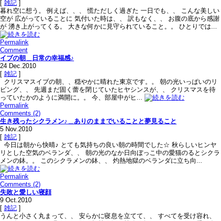
[
雑記
]
暮れ空に想う。 例えば、、、 慌ただしく過ぎた 一日でも、、 こんな美しい
空が 広がっていることに 気付いた時は、、 訳もなく、、 お腹の底から感謝
が 湧き上がってくる。 大きな何かに見守られていること。。 ひとりでは...
Permalink
Comment
イブの朝＿日常の幸福感♪
24
Dec.2010
[
雑記
]
クリスマスイブの朝、、穏やかに晴れた東京です。。 朝の光いっぱいのリ
ビング、、 先週まだ固く蕾を閉じていたヒヤシンスが、、 クリスマスを待
っていたかのように満開に。。 今、部屋中がヒ...
Permalink
Comments (2)
生き残ったシクラメン♪＿ありのままでいることと夢見ること
5
Nov.2010
[
雑記
]
今日は朝から快晴♪ とても気持ちの良い朝の時間でした☆ 秋らしいヒンヤ
リとした空気のベランダ、、 朝の光のなか日向ぼっこ中の愛猫のるとシクラ
メンの鉢。。 このシクラメンの鉢、、 灼熱地獄のベランダに立ち向...
Permalink
Comments (2)
失敗と愛しい寝顔
9
Oct.2010
[
雑記
]
うんと小さく丸まって、、 安らかに寝息を立てて、、 すべてを受け容れ、