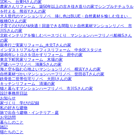
1DKへ＿台東Hさんの家
農家さんリフォーム＿築50年以上の古き佳き造りの家でシンプルナチュラル
を叶える＿熊谷Yさんの家
大人世代のマンションリノベ＿挿し色はBLUE・自然素材を愉しむ住まい＿
板橋Oさんの家
子育てのびのび&快適！回遊できる間取りと自然素材マンションリノベ＿市
川Sさんの家
北欧インテリアを愉しむベースづくり＿マンションハーフリノベ船橋Sさん
の家
親孝行ご実家リフォーム_水元Tさんの家
インダストリアルなオフィスリフォーム＿中央区スタジオ
築46年レトロさを活かすリフォーム＿府中の家
東京下町民家リフォーム＿木場の家
戸建ハーフリノベ＿鴻巣Sさんの家
海と空を臨む心地よいマンションリノベ＿横浜Yさんの家
自然素材づかいマンションハーフリノベ＿世田谷Tさんの家
鉄骨造二世帯住宅リノベ＿大田Iさんの家
キッチンリフォーム＿清瀬の家
猫と暮らすマンションハーフリノベ＿市川Sさんの家
設計事務所日誌
お知らせ
家づくり 学びの記録
私の好きな建物
旅で出合う建物・インテリア・庭
お宅訪問
暮らしのこと
雑記
猫たちのこと