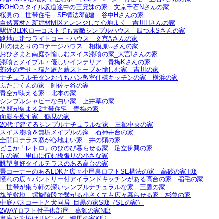
BOHOスタイル坂道途中の三兄妹の家＿文京千石Nさんの家
桜見の二世帯住宅＿SE構法3階建＿谷中Hさんの家
自然素材と新建材MIXアレンジして心地よく＿吉川Hさんの家
駅近3LDKローコストでも素敵シンプルハウス＿四つ木Sさんの家
路地に建つライトコートハウス＿文京Aさんの家
川のほとりのコテージハウス＿相模原Gさんの家
おひさまと南庭を愉しむスイス漆喰の家_大宮Iさんの家
漆喰とメイプル・優しいインテリア＿青梅Kさんの家
郊外の幸せ・猫と庭と薪ストーブを愉しむ家＿吉川の家
ナチュラルモダンおうちパン教室仕様キッチンの家＿横浜の家
ふたごくんの家＿阿佐ヶ谷の家
青空が映える家＿北本の家
シンプルシャビーな白い家＿上井草の家
笑顔が集まる2世帯住宅＿青梅の家
面影を残す家＿鶴見の家
20代で建てるシンプルナチュラルな家＿三郷中央の家
スイス漆喰＆無垢メイプルの家＿石神井台の家
全開口テラス窓が心地よい家＿井の頭の家
どこか「レトロ」のびのび暮らせる家＿足立伊興の家
丘の家＿里山に佇む板張りの小さな家
眺望良好タイルテラスのある高台の家
畳コーナーのあるLDKと広々小屋裏ロフトSE構法の家＿高砂の家T邸
憧れの広々パントリー付アイランドキッチンがある高台の家＿稲毛の家
二世帯が集う軒の深いシンプルナチュラルな家＿三鷹の家
旗竿敷地＿螺旋階段で繋がる小さくても広々暮らせる家＿杉並の家
中庭バスコートと犬同居_目黒の家S邸（SEの家）
2WAYロフト付子供部屋＿葛飾の家N邸
書庫と吹抜けリビング 練馬の家K邸