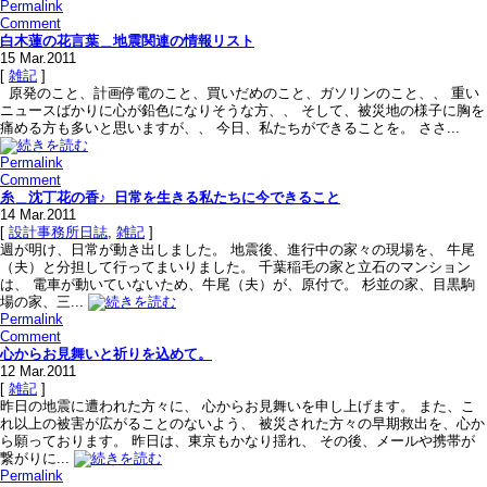
Permalink
Comment
白木蓮の花言葉＿地震関連の情報リスト
15
Mar.2011
[
雑記
]
原発のこと、計画停電のこと、買いだめのこと、ガソリンのこと、、 重い
ニュースばかりに心が鉛色になりそうな方、、 そして、被災地の様子に胸を
痛める方も多いと思いますが、、 今日、私たちができることを。 ささ...
Permalink
Comment
糸＿沈丁花の香♪_日常を生きる私たちに今できること
14
Mar.2011
[
設計事務所日誌
,
雑記
]
週が明け、日常が動き出しました。 地震後、進行中の家々の現場を、 牛尾
（夫）と分担して行ってまいりました。 千葉稲毛の家と立石のマンション
は、 電車が動いていないため、牛尾（夫）が、原付で。 杉並の家、目黒駒
場の家、三...
Permalink
Comment
心からお見舞いと祈りを込めて。
12
Mar.2011
[
雑記
]
昨日の地震に遭われた方々に、 心からお見舞いを申し上げます。 また、こ
れ以上の被害が広がることのないよう、 被災された方々の早期救出を、心か
ら願っております。 昨日は、東京もかなり揺れ、 その後、メールや携帯が
繋がりに...
Permalink