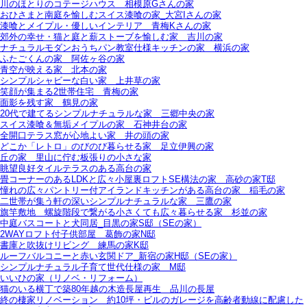
川のほとりのコテージハウス＿相模原Gさんの家
おひさまと南庭を愉しむスイス漆喰の家_大宮Iさんの家
漆喰とメイプル・優しいインテリア＿青梅Kさんの家
郊外の幸せ・猫と庭と薪ストーブを愉しむ家＿吉川の家
ナチュラルモダンおうちパン教室仕様キッチンの家＿横浜の家
ふたごくんの家＿阿佐ヶ谷の家
青空が映える家＿北本の家
シンプルシャビーな白い家＿上井草の家
笑顔が集まる2世帯住宅＿青梅の家
面影を残す家＿鶴見の家
20代で建てるシンプルナチュラルな家＿三郷中央の家
スイス漆喰＆無垢メイプルの家＿石神井台の家
全開口テラス窓が心地よい家＿井の頭の家
どこか「レトロ」のびのび暮らせる家＿足立伊興の家
丘の家＿里山に佇む板張りの小さな家
眺望良好タイルテラスのある高台の家
畳コーナーのあるLDKと広々小屋裏ロフトSE構法の家＿高砂の家T邸
憧れの広々パントリー付アイランドキッチンがある高台の家＿稲毛の家
二世帯が集う軒の深いシンプルナチュラルな家＿三鷹の家
旗竿敷地＿螺旋階段で繋がる小さくても広々暮らせる家＿杉並の家
中庭バスコートと犬同居_目黒の家S邸（SEの家）
2WAYロフト付子供部屋＿葛飾の家N邸
書庫と吹抜けリビング 練馬の家K邸
ルーフバルコニーと赤い玄関ドア_新宿の家H邸（SEの家）
シンプルナチュラル子育て世代仕様の家 M邸
いいひの家（リノベ・リフォーム）
猫のいる横丁で築80年越の木造長屋再生＿品川の長屋
終の棲家リノベーション＿約10坪・ビルのガレージを高齢者動線に配慮した