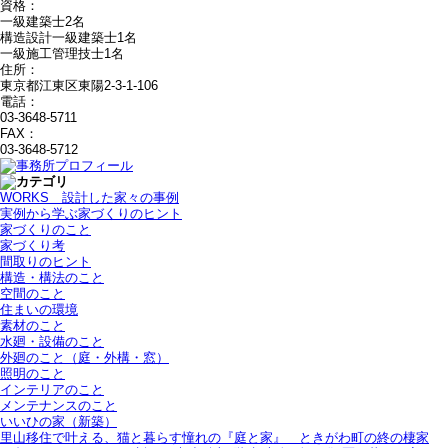
資格：
一級建築士2名
構造設計一級建築士1名
一級施工管理技士1名
住所：
東京都江東区東陽2-3-1-106
電話：
03-3648-5711
FAX：
03-3648-5712
WORKS＿設計した家々の事例
実例から学ぶ家づくりのヒント
家づくりのこと
家づくり考
間取りのヒント
構造・構法のこと
空間のこと
住まいの環境
素材のこと
水廻・設備のこと
外廻のこと（庭・外構・窓）
照明のこと
インテリアのこと
メンテナンスのこと
いいひの家（新築）
里山移住で叶える、猫と暮らす憧れの『庭と家』＿ときがわ町の終の棲家