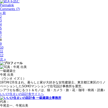
Permalink
Comments (7)
« 前
2
3
4
5
6
7
8
9
10
11
12
次 »
一級建築士
牛尾 出美
（ウシオ イズミ）
1973年2月生まれ。暮らしと家が大好きな女性建築士。東京都江東区のリノ
ベーションしたSOHOマンションで住宅設計事務所を運営。
シアワセを感じるコト＆モノは、猫・カメラ・旅・花・珈琲・映画・読書♪
いいひ住まいの設計舎サイトへ
代表：
牛尾圭一、牛尾出美