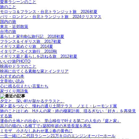
愛車ラシーンのこと
旅のこと
モロッコ＆フランス・台北トランジット旅＿2026初夏
パリ・ロンドン・台北トランジット旅＿2024クリスマス
国内の旅
東京・近郊散策
台湾の旅
暮らしと家®南仏旅行記＿2018初夏
フランス＆イギリス旅＿2017初夏
イギリス庭めぐり旅＿2014夏
イタリア～スイス旅行 2010秋
イギリス庭と暮らしを訪ねる旅＿2012初夏
いいひ旅PHOTO
映画やドラマのこと
映画に出てくる素敵な家とインテリア
おすすめの本
文章拾い読み
心に残る伝えたい言葉たち
家づくり用語集
夕立と、深い軒が架かるテラスと。
家と庭をつなぐ、憧れの通り土間テラス＿ノエミ・レーモンド展
旅のことはじめ＿Hさんの家・終の棲家計画、揺るぎない「好き」を再発見
する旅
運命の土地との出会い＿里山移住で叶える第二の人生の『庭と家』
品川の猫のいる横丁で♪築80年超の木造長屋を再生
ミモザ＿小さなしあわせ運ぶ春の黄色に
一生一緒に♪二代目ラシーン21万キロのエンジンオーバーホール