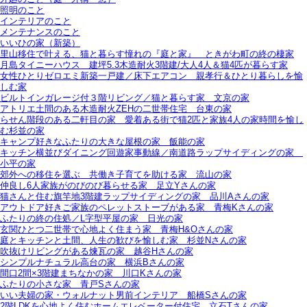
照明のこと
インテリアのこと
メンテナンスのこと
いいひの家（新築）
里山移住で叶える、猫と暮らす憧れの『庭と家』＿ときがわ町の終の棲家
月島タイニーハウス＿建坪5.3木造耐火3階建/大人4人＆猫4匹が暮らす家
女性ひとりゼロエミ新築一戸建／床下エアコン＿親孝行＆ひとり暮らしを愉
しむ家
ビルトインガレージ付３階リビング／猫と暮らす家＿文京の家
アトリエ土間のある木造耐火ZEHの二世帯住宅＿台東の家
らせん階段のある二軒目の家＿愛着ある街で猫2匹と家族4人の家時間を愉し
む杉並の家
キャンプ好きなふたりの大きな屋根の家＿飯能の家
キッチン横並びダイニング回遊家事動線／南道路ラップサイディングの家＿
小平の家
郊外への移住を選ぶ＿共働き子育てを助ける家＿流山の家
仲良し6人家族がのびのび暮らせる家＿足立Yさんの家
猫さんと住む旗竿地3階建ラップサイディングの家＿品川Aさんの家
アウトドア好きご家族のペレットストーブがある家＿青梅Kさんの家
ふたりの終の住処／L字型平屋の家＿日光の家
玄関ひとつ二世帯で心地よく住まう家＿青梅H&Oさんの家
庭とキッチンと土間、人生の歓びを愉しむ家＿杉並Nさんの家
吹抜けリビングがある煉瓦の家＿越谷Hさんの家
シンプルナチュラル高台の家＿横浜Bさんの家
間口2間×3階建まちなかの家＿川口Kさんの家
ふたりの小さな家＿青戸Sさんの家
いい夫婦の家・ウォルナット男前インテリア＿船橋Sさんの家
2階LDKを心地よく住むホームエレベーター付住宅＿立石Tさんの家