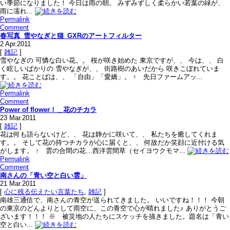
い季節になりました！ 今日は雨の朝。 みずみずしく柔らかい若葉の緑が、
雨に濡れ...
Permalink
Comment
春写真_雪やなぎと猫_GXRのアートフィルター
2
Apr.2011
[
雑記
]
雪やなぎの 可憐な白い花。。 桜が咲き始めた 東京ですが、、 今は、、 白
く眩しいばかりの 雪やなぎが、、 街路樹のあいだから 咲きこぼれていま
す。。 花ことばは、、 「自由」「愛嬌」。 ↑ 先日ファームアッ...
Permalink
Comment
Power of flower！＿花のチカラ
23
Mar.2011
[
雑記
]
花は何も語らないけど、、 花は静かに咲いて、、 私たちを癒してくれま
す。。 そして花の持つチカラが心に届くと、、 何故だか笑顔に近付ける気
がします。 ↑ 雲の合間の花…西洋雲間草（セイヨウクモマ...
Permalink
Comment
南さんの「青い空と白い雲」
21
Mar.2011
[
心に残る伝えたい言葉たち
,
雑記
]
南雄三通信で、南さんの青空が送られてきました。 いいですね！！！ 今朝
の東京のどんよりとして雨空に、この青空で心が晴れました♪ ありがとうご
ざいます！！！ ※ 被災地の人たちにスケッチを描きました。題名は「青い
空と白い...