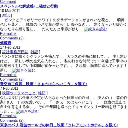
Comment
スペシャルな解放感♪＿確信と行動
10
Mar.2011
[
雑記
]
ピンクとアイボリーホワイトのグラデーションがきれいな花と、、 萌黄
色した葉と、、純白の小さな花が愛らしい雪やなぎ。。 寒くなったり暖かく
なったりを繰り返し、、 だんだんと季節が移り...
Permalink
Comments (2)
価値観
17
Feb.2011
[
設計事務所日誌
,
雑記
]
ベランダに咲くシクラメンを摘んで、、ガラスの小瓶に挿して、、 少し寒い
けど、、新しい朝の空気を入れる。。 私の好きな時間です♪ 今週は工事中の
現場廻りをしている時間が多かったです。。 各現場、順調に進んでいます！
新し...
Permalink
Comments (2)
青空自主保育＿映画「さぁのはらへいこう」を観て♪
7
Feb.2011
[
映画やドラマのこと
,
雑記
]
久しぶりにお仕事の予定が入らなかった日曜日の昨日、、 友人の（ 森の作
家Hさん ）のお誘いで、、 「 さぁ のはらへいこう 」 鎌倉の里山で
自主保育をする会、、 その三年間を追ったドキュメンタリー映画を観てきま
した。...
Permalink
Comments (2)
東京のパリ 岩波ホールでの休日＿映画「クレアモントホテル」を観て♪