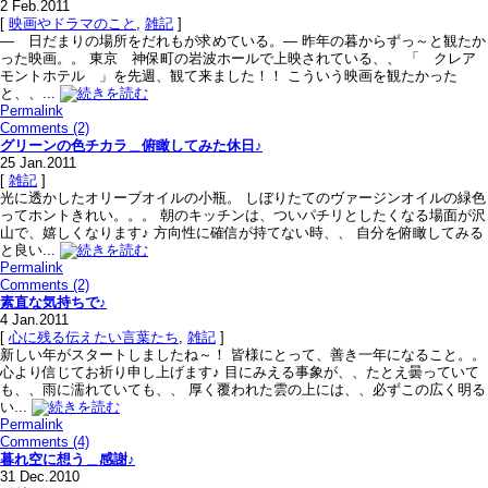
2
Feb.2011
[
映画やドラマのこと
,
雑記
]
― 日だまりの場所をだれもが求めている。― 昨年の暮からずっ～と観たか
った映画。。 東京 神保町の岩波ホールで上映されている、、 「 クレア
モントホテル 」を先週、観て来ました！！ こういう映画を観たかった
と、、...
Permalink
Comments (2)
グリーンの色チカラ＿俯瞰してみた休日♪
25
Jan.2011
[
雑記
]
光に透かしたオリーブオイルの小瓶。 しぼりたてのヴァージンオイルの緑色
ってホントきれい。。。 朝のキッチンは、ついパチリとしたくなる場面が沢
山で、嬉しくなります♪ 方向性に確信が持てない時、、 自分を俯瞰してみる
と良い...
Permalink
Comments (2)
素直な気持ちで♪
4
Jan.2011
[
心に残る伝えたい言葉たち
,
雑記
]
新しい年がスタートしましたね～！ 皆様にとって、善き一年になること。。
心より信じてお祈り申し上げます♪ 目にみえる事象が、、たとえ曇っていて
も、、雨に濡れていても、、 厚く覆われた雲の上には、、必ずこの広く明る
い...
Permalink
Comments (4)
暮れ空に想う＿感謝♪
31
Dec.2010