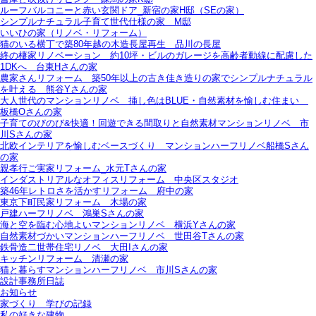
ルーフバルコニーと赤い玄関ドア_新宿の家H邸（SEの家）
シンプルナチュラル子育て世代仕様の家 M邸
いいひの家（リノベ・リフォーム）
猫のいる横丁で築80年越の木造長屋再生＿品川の長屋
終の棲家リノベーション＿約10坪・ビルのガレージを高齢者動線に配慮した
1DKへ＿台東Hさんの家
農家さんリフォーム＿築50年以上の古き佳き造りの家でシンプルナチュラル
を叶える＿熊谷Yさんの家
大人世代のマンションリノベ＿挿し色はBLUE・自然素材を愉しむ住まい＿
板橋Oさんの家
子育てのびのび&快適！回遊できる間取りと自然素材マンションリノベ＿市
川Sさんの家
北欧インテリアを愉しむベースづくり＿マンションハーフリノベ船橋Sさん
の家
親孝行ご実家リフォーム_水元Tさんの家
インダストリアルなオフィスリフォーム＿中央区スタジオ
築46年レトロさを活かすリフォーム＿府中の家
東京下町民家リフォーム＿木場の家
戸建ハーフリノベ＿鴻巣Sさんの家
海と空を臨む心地よいマンションリノベ＿横浜Yさんの家
自然素材づかいマンションハーフリノベ＿世田谷Tさんの家
鉄骨造二世帯住宅リノベ＿大田Iさんの家
キッチンリフォーム＿清瀬の家
猫と暮らすマンションハーフリノベ＿市川Sさんの家
設計事務所日誌
お知らせ
家づくり 学びの記録
私の好きな建物