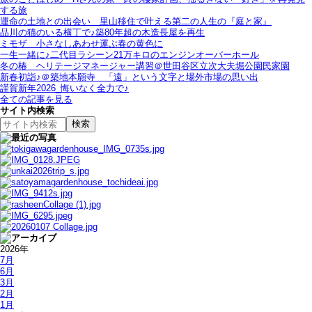
する旅
運命の土地との出会い＿里山移住で叶える第二の人生の『庭と家』
品川の猫のいる横丁で♪築80年超の木造長屋を再生
ミモザ＿小さなしあわせ運ぶ春の黄色に
一生一緒に♪二代目ラシーン21万キロのエンジンオーバーホール
冬の椿＿ヘリテージマネージャー講習＠世田谷区立次大夫堀公園民家園
新春初詣♪＠築地本願寺＿「遠」という文字と場外市場の思い出
謹賀新年2026_悔いなく全力で♪
全ての記事を見る
サイト内検索
2026年
7月
6月
3月
2月
1月