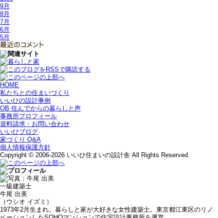
9月
8月
7月
6月
5月
HOME
私たちとの住まいづくり
いいひの設計事例
OB 住んでからの暮らしと声
事務所プロフィール
資料請求・お問い合わせ
いいひブログ
家づくり Q&A
個人情報保護方針
Copyright © 2006-2026 いいひ住まいの設計舎 All Rights Reserved.
一級建築士
牛尾 出美
（ウシオ イズミ）
1973年2月生まれ。暮らしと家が大好きな女性建築士。東京都江東区のリノ
ベーションしたSOHOマンションで住宅設計事務所を運営。